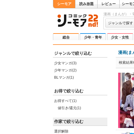
シーモア
読み放題
レビュー
シーモ
漫画（まんが）・
ジャンルで探す
総合
少年・青年
少女・女性
漫画(ま
ジャンルで絞り込む
検索結果
少女マンガ(3)
少年マンガ(2)
BLマンガ(1)
お得で絞り込む
お得すべて(1)
値引き/還元(1)
作家で絞り込む
選択解除