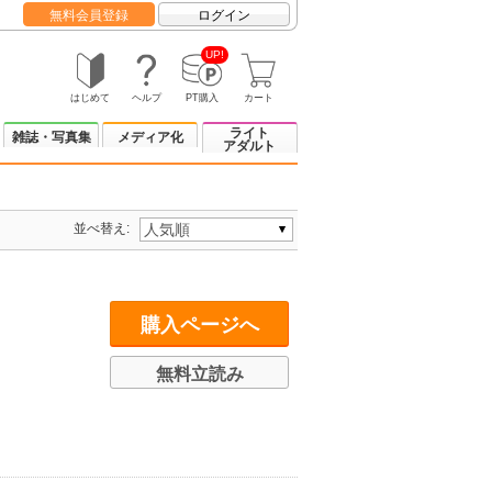
無料会員登録
ログイン
UP!
はじめて
ヘルプ
PT購入
カート
ライト
雑誌・写真集
メディア化
アダルト
並べ替え:
購入ページへ
無料立読み