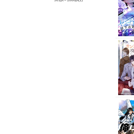
501pt～1000pt(1)