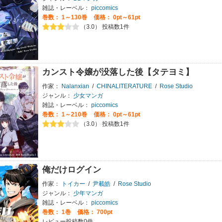
雑誌・レーベル：
piccomics
巻数：
1～130巻
価格： 0pt～61pt
（3.0） 投稿数1件
カンスト令嬢が没落した後【タテヨミ】
作家：
Nalanxian
/
CHINALITERATURE
/
Rose Studio
ジャンル：
少女マンガ
雑誌・レーベル：
piccomics
巻数：
1～210巻
価格： 0pt～61pt
（3.0） 投稿数1件
俺だけログイン
作家：
トイカー
/
尹載皓
/
Rose Studio
ジャンル：
少年マンガ
雑誌・レーベル：
piccomics
巻数：
1巻
価格： 700pt
レビュー投稿数0件