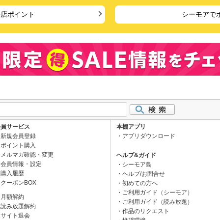
来店ポイント
シーモアで
会員サービス
本棚アプリ
新規会員登録
アプリダウンロード
ポイント購入
メルマガ確認・変更
ヘルプ&ガイド
会員情報・設定
シーモア島
購入履歴
ヘルプ/お問合せ
クーポンBOX
初めての方へ
ご利用ガイド（シーモア）
月額解約
ご利用ガイド（読み放題）
読み放題解約
作品のリクエスト
サイト退会