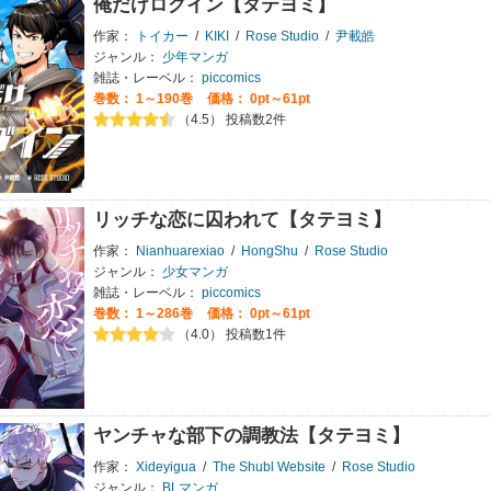
俺だけログイン【タテヨミ】
作家：
トイカー
/
KIKI
/
Rose Studio
/
尹載皓
ジャンル：
少年マンガ
雑誌・レーベル：
piccomics
巻数：
1～190巻
価格： 0pt～61pt
（4.5） 投稿数2件
リッチな恋に囚われて【タテヨミ】
作家：
Nianhuarexiao
/
HongShu
/
Rose Studio
ジャンル：
少女マンガ
雑誌・レーベル：
piccomics
巻数：
1～286巻
価格： 0pt～61pt
（4.0） 投稿数1件
ヤンチャな部下の調教法【タテヨミ】
作家：
Xideyigua
/
The Shubl Website
/
Rose Studio
ジャンル：
BLマンガ