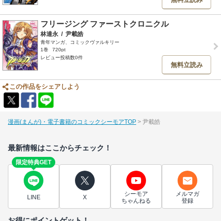
フリージング ファーストクロニクル
林達永
/
尹載皓
青年マンガ、コミックヴァルキリー
1巻
720pt
レビュー投稿数0件
無料立読み
この作品をシェアしよう
漫画(まんが)・電子書籍のコミックシーモアTOP
尹載皓
最新情報はここからチェック！
限定特典GET
シーモア
メルマガ
LINE
X
ちゃんねる
登録
お得にポイントゲット！