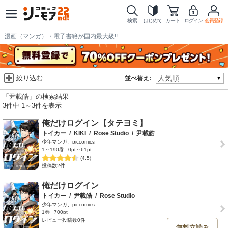
検索
はじめて
カート
ログイン
会員登録
漫画（マンガ）・電子書籍が国内最大級!!
絞り込む
並べ替え:
「尹載皓」の検索結果
3件中 1～3件を表示
俺だけログイン【タテヨミ】
トイカー
/
KIKI
/
Rose Studio
/
尹載皓
少年マンガ、piccomics
1～190巻
0pt～61pt
(4.5)
投稿数2件
俺だけログイン
トイカー
/
尹載皓
/
Rose Studio
少年マンガ、piccomics
1巻
700pt
レビュー投稿数0件
無料立読み