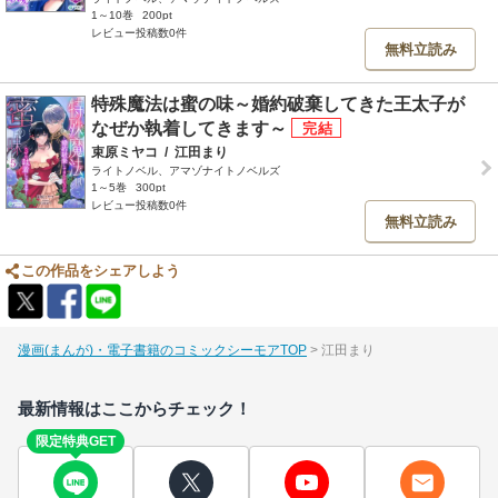
1～10巻
200pt
レビュー投稿数0件
無料立読み
特殊魔法は蜜の味～婚約破棄してきた王太子が
なぜか執着してきます～
束原ミヤコ
/
江田まり
ライトノベル、アマゾナイトノベルズ
1～5巻
300pt
レビュー投稿数0件
無料立読み
この作品をシェアしよう
漫画(まんが)・電子書籍のコミックシーモアTOP
江田まり
最新情報はここからチェック！
限定特典GET