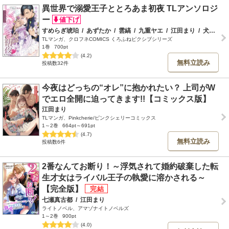
異世界で溺愛王子ととろあま初夜 TLアンソロジ
ー
すめらぎ琥珀
/
あずたか
/
雲縞
/
九重ヤエ
/
江田まり
/
犬咲
/
か
TLマンガ、クロフネCOMICS くろふねピクシブシリーズ
1巻
700pt
(4.2)
無料立読み
投稿数32件
今夜はどっちの“オレ”に抱かれたい？ 上司がW
でエロ全開に迫ってきます!!【コミックス版】
江田まり
TLマンガ、Pinkcherie/ピンクシェリーコミックス
1～2巻
664pt～691pt
(4.7)
無料立読み
投稿数6件
2番なんてお断り！～浮気されて婚約破棄した転
生才女はライバル王子の執愛に溶かされる～
【完全版】
七瀬真古都
/
江田まり
ライトノベル、アマゾナイトノベルズ
1～2巻
900pt
(4.0)