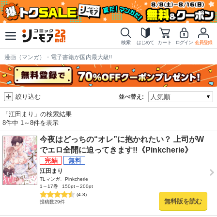
検索
はじめて
カート
ログイン
会員登録
漫画（マンガ）・電子書籍が国内最大級!!
絞り込む
並べ替え:
「江田まり」の検索結果
8件中 1～8件を表示
今夜はどっちの“オレ”に抱かれたい？ 上司がW
でエロ全開に迫ってきます!!《Pinkcherie》
江田まり
TLマンガ、Pinkcherie
1～17巻
150pt～200pt
(4.8)
無料版を読む
投稿数29件