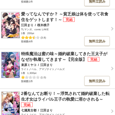
無料立読み
投稿数1件
愛ってなんですか？ ～貧乏娘は体を使って衣食
住をゲットします！～
江田まり
/
桜木桃子
TLマンガ、comic LAKE
1巻
200pt
(3.8)
無料立読み
投稿数4件
特殊魔法は蜜の味～婚約破棄してきた王太子が
なぜか執着してきます～【完全版】
束原ミヤコ
/
江田まり
ライトノベル、アマゾナイトノベルズ
1巻
1,300pt
(1.0)
無料立読み
投稿数1件
2番なんてお断り！～浮気されて婚約破棄した転
生才女はライバル王子の執愛に溶かされる～
七瀬真古都
/
江田まり
ライトノベル、アマゾナイトノベルズ