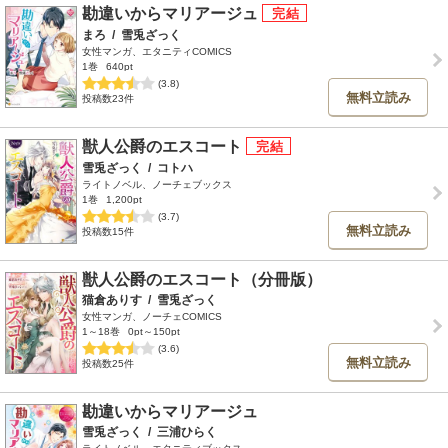
勘違いからマリアージュ
まろ
/
雪兎ざっく
女性マンガ、エタニティCOMICS
1巻
640pt
(3.8)
無料立読み
投稿数23件
獣人公爵のエスコート
雪兎ざっく
/
コトハ
ライトノベル、ノーチェブックス
1巻
1,200pt
(3.7)
無料立読み
投稿数15件
獣人公爵のエスコート（分冊版）
猫倉ありす
/
雪兎ざっく
女性マンガ、ノーチェCOMICS
1～18巻
0pt～150pt
(3.6)
無料立読み
投稿数25件
勘違いからマリアージュ
雪兎ざっく
/
三浦ひらく