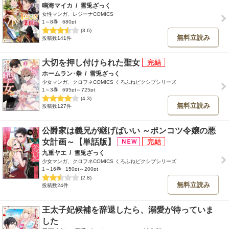
鳴海マイカ
/
雪兎ざっく
女性マンガ、レジーナCOMICS
1～8巻
680pt
(3.6)
無料立読み
投稿数141件
大切を押し付けられた聖女
ホームラン･拳
/
雪兎ざっく
少女マンガ、クロフネCOMICS くろふねピクシブシリーズ
1～3巻
695pt～725pt
(4.3)
無料立読み
投稿数127件
公爵家は義兄が継げばいい ～ポンコツ令嬢の悪
女計画～【単話版】
九重ヤエ
/
雪兎ざっく
少女マンガ、クロフネCOMICS くろふねピクシブシリーズ
1～16巻
150pt～200pt
(2.8)
無料立読み
投稿数24件
王太子妃候補を辞退したら、溺愛が待っていま
した