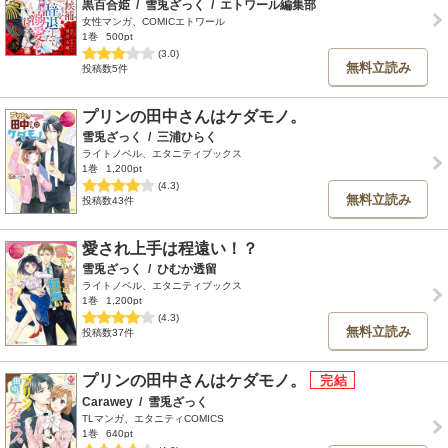
黒百合姫
/
雪兎ざっく
/
エトワール編集部
女性マンガ、COMICエトワール
1巻
500pt
(3.0)
無料立読み
投稿数5件
プリンの田中さんはケダモノ。
雪兎ざっく
/
三浦ひらく
ライトノベル、エタニティブックス
1巻
1,200pt
(4.3)
無料立読み
投稿数43件
愛され上手は程遠い！？
雪兎ざっく
/
ひむか透留
ライトノベル、エタニティブックス
1巻
1,200pt
(4.3)
無料立読み
投稿数37件
プリンの田中さんはケダモノ。
Carawey
/
雪兎ざっく
TLマンガ、エタニティCOMICS
1巻
640pt