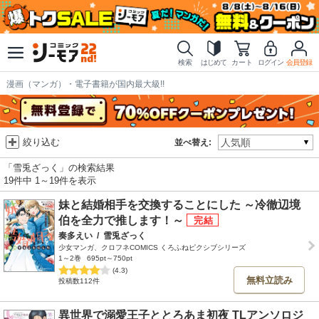
検索
はじめて
カート
ログイン
会員登録
漫画（マンガ）・電子書籍が国内最大級!!
絞り込む
並べ替え:
「雪兎ざっく」の検索結果
19件中 1～19件を表示
妹と結婚相手を交換することにした ～冷徹辺境
伯を全力で推します！～
奏多えい
/
雪兎ざっく
少女マンガ、クロフネCOMICS くろふねピクシブシリーズ
1～2巻
695pt～750pt
(4.3)
無料立読み
投稿数112件
異世界で溺愛王子ととろあま初夜 TLアンソロジ