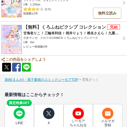
ライトノベル、エタニティブックス
1巻
1,200pt
(3.5)
無料立読み
投稿数12件
【無料】くろふねピクシブ コレクション
甘海老りこ
/
三輪有利佳
/
桜井りょう
/
椎名さえら
/
九重ヤエ
/
少女マンガ、クロフネCOMICS くろふねピクシブシリーズ
1巻
0pt
レビュー投稿数0件
この作品をシェアしよう
漫画(まんが)・電子書籍のコミックシーモアTOP
雪兎ざっく
最新情報はここからチェック！
限定特典GET
シーモア
メルマガ
LINE
X
ちゃんねる
登録