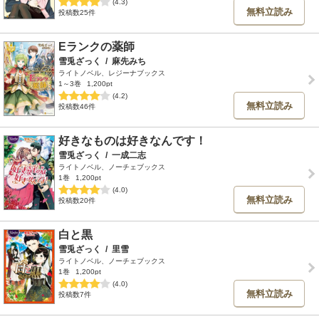
(4.3)
無料立読み
投稿数25件
Eランクの薬師
雪兎ざっく
/
麻先みち
ライトノベル、レジーナブックス
1～3巻
1,200pt
(4.2)
無料立読み
投稿数46件
好きなものは好きなんです！
雪兎ざっく
/
一成二志
ライトノベル、ノーチェブックス
1巻
1,200pt
(4.0)
無料立読み
投稿数20件
白と黒
雪兎ざっく
/
里雪
ライトノベル、ノーチェブックス
1巻
1,200pt
(4.0)
無料立読み
投稿数7件