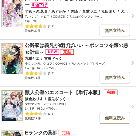
ー
すめらぎ琥珀
/
あずたか
/
雲縞
/
九重ヤエ
/
江田まり
/
犬咲
/
か
TLマンガ、クロフネCOMICS くろふねピクシブシリーズ
1巻
700pt
(4.2)
無料立読み
投稿数32件
公爵家は義兄が継げばいい ～ポンコツ令嬢の悪
女計画～
九重ヤエ
/
雪兎ざっく
少女マンガ、クロフネCOMICS くろふねピクシブシリーズ
1～3巻
695pt～750pt
(3.3)
無料立読み
投稿数74件
獣人公爵のエスコート【単行本版】
猫倉ありす
/
雪兎ざっく
女性マンガ、ノーチェCOMICS
1～3巻
680pt～700pt
(3.6)
無料立読み
投稿数19件
Eランクの薬師