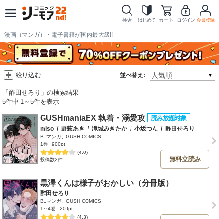
検索
はじめて
カート
ログイン
会員登録
漫画（マンガ）・電子書籍が国内最大級!!
絞り込む
並べ替え:
「酢田せろり」の検索結果
5件中 1～5件を表示
GUSHmaniaEX 執着・溺愛攻
miso
/
野萩あき
/
滝城みきたか
/
小坂つん
/
酢田せろり
BLマンガ、GUSH COMICS
1巻
900pt
(4.0)
無料立読み
投稿数2件
黒澤くんは様子がおかしい（分冊版）
酢田せろり
BLマンガ、GUSH COMICS
1～4巻
200pt
(4.3)