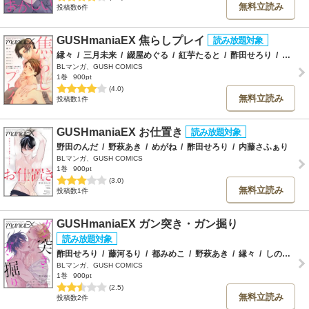
無料立読み
投稿数6件
GUSHmaniaEX 焦らしプレイ
縁々
/
三月未来
/
綴屋めぐる
/
紅芋たると
/
酢田せろり
/
ツルギモモコ
BLマンガ、GUSH COMICS
1巻
900pt
(4.0)
無料立読み
投稿数1件
GUSHmaniaEX お仕置き
野田のんだ
/
野萩あき
/
めがね
/
酢田せろり
/
内藤さふぁり
BLマンガ、GUSH COMICS
1巻
900pt
(3.0)
無料立読み
投稿数1件
GUSHmaniaEX ガン突き・ガン掘り
酢田せろり
/
藤河るり
/
都みめこ
/
野萩あき
/
縁々
/
しののめのよこ
BLマンガ、GUSH COMICS
1巻
900pt
(2.5)
無料立読み
投稿数2件