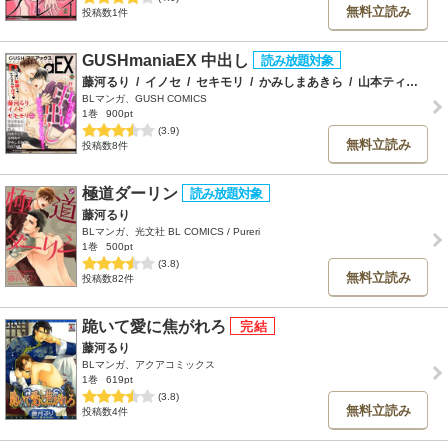
無料立読み
投稿数1件
GUSHmaniaEX 中出し
藤河るり
/
イノセ
/
セキモリ
/
かみしまあきら
/
山本ティナ
/
峰
BLマンガ、GUSH COMICS
1巻
900pt
(3.9)
無料立読み
投稿数8件
極道ダーリン
藤河るり
BLマンガ、光文社 BL COMICS / Pureri
1巻
500pt
(3.8)
無料立読み
投稿数82件
跪いて愛に焦がれろ
藤河るり
BLマンガ、アクアコミックス
1巻
619pt
(3.8)
無料立読み
投稿数4件