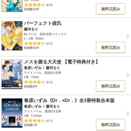
(4.4)
無料立読み
投稿数44件
パーフェクト彼氏
藤河るり
BLマンガ、花音/花音コミックス
1～2巻
800pt
(4.2)
無料立読み
投稿数50件
メスを握る大天使 【電子特典付き】
春原いずみ
/
藤河るり
ライトノベル、講談社X文庫
1巻
720pt
(4.1)
無料立読み
投稿数8件
春原いずみ《Dr．×Dr．》全3冊特装合本版
春原いずみ
/
藤河るり
ライトノベル、講談社X文庫
1巻
1,200pt
(4.1)
無料立読み
投稿数7件