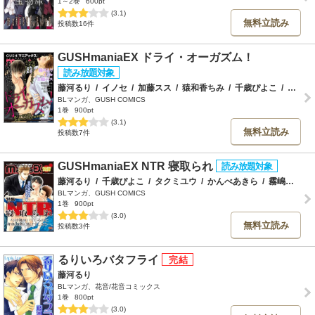
1～2巻
600pt
(3.1)
無料立読み
投稿数16件
GUSHmaniaEX ドライ・オーガズム！
藤河るり
/
イノセ
/
加藤スス
/
猿和香ちみ
/
千歳ぴよこ
/
大月クルミ
BLマンガ、GUSH COMICS
1巻
900pt
(3.1)
無料立読み
投稿数7件
GUSHmaniaEX NTR 寝取られ
藤河るり
/
千歳ぴよこ
/
タクミユウ
/
かんべあきら
/
霧嶋珠生
/
BLマンガ、GUSH COMICS
1巻
900pt
(3.0)
無料立読み
投稿数3件
るりいろバタフライ
藤河るり
BLマンガ、花音/花音コミックス
1巻
800pt
(3.0)