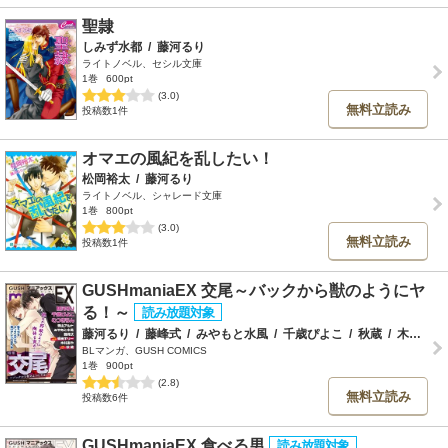
聖隷
しみず水都
/
藤河るり
ライトノベル、セシル文庫
1巻
600pt
(3.0)
無料立読み
投稿数1件
オマエの風紀を乱したい！
松岡裕太
/
藤河るり
ライトノベル、シャレード文庫
1巻
800pt
(3.0)
無料立読み
投稿数1件
GUSHmaniaEX 交尾～バックから獣のようにヤ
る！～
藤河るり
/
藤峰式
/
みやもと水風
/
千歳ぴよこ
/
秋蔵
/
木村あや
BLマンガ、GUSH COMICS
1巻
900pt
(2.8)
無料立読み
投稿数6件
GUSHmaniaEX 食べる男