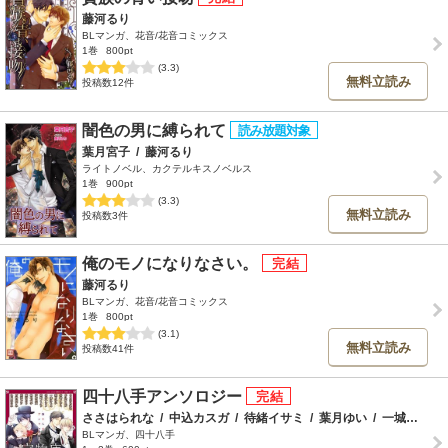
藤河るり
BLマンガ、花音/花音コミックス
1巻
800pt
(3.3)
無料立読み
投稿数12件
闇色の男に縛られて
葉月宮子
/
藤河るり
ライトノベル、カクテルキスノベルス
1巻
900pt
(3.3)
無料立読み
投稿数3件
俺のモノになりなさい。
藤河るり
BLマンガ、花音/花音コミックス
1巻
800pt
(3.1)
無料立読み
投稿数41件
四十八手アンソロジー
ささはられな
/
中込カスガ
/
待緒イサミ
/
葉月ゆい
/
一城れもん
BLマンガ、四十八手