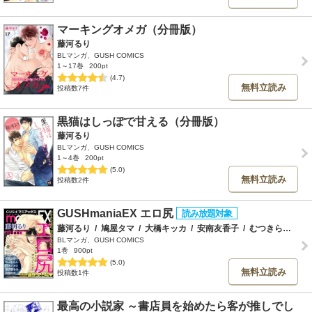
マーキングオメガ（分冊版）
藤河るり
BLマンガ、GUSH COMICS
1～17巻
200pt
(4.7)
無料立読み
投稿数7件
黒猫はしっぽで甘える（分冊版）
藤河るり
BLマンガ、GUSH COMICS
1～4巻
200pt
(5.0)
無料立読み
投稿数2件
GUSHmaniaEX エロ尻
藤河るり
/
鳩屋タマ
/
大橋キッカ
/
安南友香子
/
むつきらん
/
大
BLマンガ、GUSH COMICS
1巻
900pt
(5.0)
無料立読み
投稿数1件
最高の小説家 ～書店員を始めたら客が推しでし