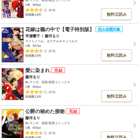
BLマンガ、花音/花音コミックス
1巻
800pt
(3.6)
無料立読み
投稿数19件
花嫁は籠の中で【電子特別版】
早瀬響子
/
藤河るり
ライトノベル、カクテルキスノベルス
1巻
857pt
(3.5)
無料立読み
投稿数15件
愛に染まれ
藤河るり
BLマンガ、花音/花音コミックス
1巻
800pt
(3.5)
無料立読み
投稿数13件
公爵の秘めた接吻
藤河るり
BLマンガ、花音/花音コミックス
1巻
800pt
(3.5)
無料立読み
投稿数10件