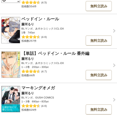
(4.5)
無料立読み
投稿数554件
ベッドイン・ルール
藤河るり
BLマンガ、あすかコミックスCL-DX
1巻
740pt
(4.6)
無料立読み
投稿数257件
【単話】ベッドイン・ルール 番外編
藤河るり
BLマンガ、あすかコミックスCL-DX
1～2巻
200pt～300pt
(4.7)
無料立読み
投稿数44件
マーキングオメガ
藤河るり
BLマンガ、GUSH COMICS
1～3巻
690pt～835pt
(4.6)
無料立読み
投稿数629件