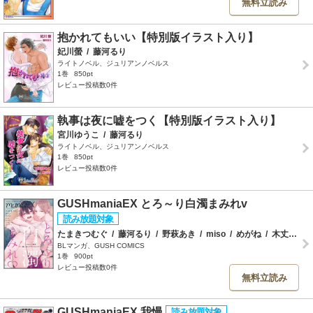
無料立読み
抱かれてもいい【特別版イラスト入り】
妃川螢
/
藤河るり
ライトノベル、ジュリアンノベルス
1巻
850pt
レビュー投稿数0件
執事は夜に嘘をつく【特別版イラスト入り】
宮川ゆうこ
/
藤河るり
ライトノベル、ジュリアンノベルス
1巻
850pt
レビュー投稿数0件
GUSHmaniaEX とろ～り白濁まみれv
たまきつむぐ
/
藤河るり
/
野萩あき
/
miso
/
めがね
/
木丈ですく
BLマンガ、GUSH COMICS
1巻
900pt
レビュー投稿数0件
無料立読み
GUSHmaniaEX 我慢