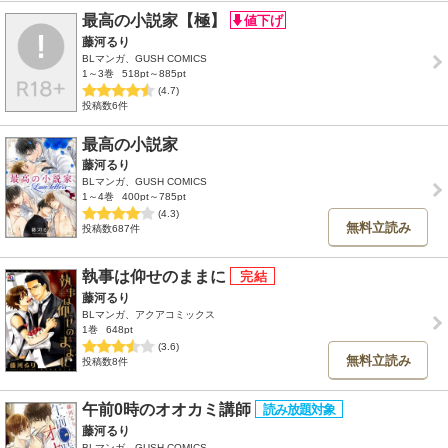
最高の小説家【極】
藤河るり
BLマンガ、GUSH COMICS
1～3巻
518pt～885pt
(4.7)
投稿数6件
最高の小説家
藤河るり
BLマンガ、GUSH COMICS
1～4巻
400pt～785pt
(4.3)
無料立読み
投稿数687件
執事は仰せのままに
藤河るり
BLマンガ、アクアコミックス
1巻
648pt
(3.6)
無料立読み
投稿数8件
午前0時のオオカミ講師
藤河るり
BLマンガ、GUSH COMICS