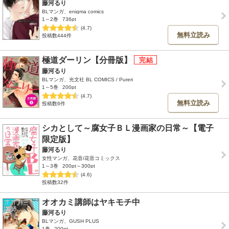
藤河るり
BLマンガ、enigma comics
1～2巻
736pt
(4.7)
無料立読み
投稿数444件
極道ダーリン【分冊版】
藤河るり
BLマンガ、光文社 BL COMICS / Pureri
1～5巻
200pt
(4.7)
無料立読み
投稿数6件
シカとして～腐女子ＢＬ漫画家の日常～【電子
限定版】
藤河るり
女性マンガ、花音/花音コミックス
1～3巻
200pt～300pt
(4.6)
投稿数32件
オオカミ講師はヤキモチ中
藤河るり
BLマンガ、GUSH PLUS
1巻
200pt