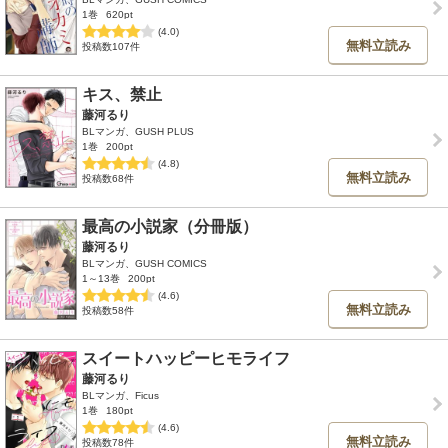
1巻
620pt
(4.0)
無料立読み
投稿数107件
キス、禁止
藤河るり
BLマンガ、GUSH PLUS
1巻
200pt
(4.8)
無料立読み
投稿数68件
最高の小説家（分冊版）
藤河るり
BLマンガ、GUSH COMICS
1～13巻
200pt
(4.6)
無料立読み
投稿数58件
スイートハッピーヒモライフ
藤河るり
BLマンガ、Ficus
1巻
180pt
(4.6)
無料立読み
投稿数78件