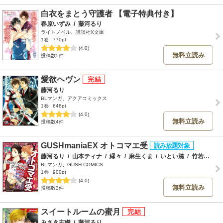
白衣をまとう守護者 【電子特典付き】
春原いずみ
/
藤河るり
ライトノベル、講談社X文庫
1巻
770pt
(4.0)
無料立読み
投稿数5件
愛欲ヘヴン
藤河るり
BLマンガ、アクアコミックス
1巻
648pt
(4.0)
無料立読み
投稿数4件
GUSHmaniaEX オトコマエ受
藤河るり
/
山本ティナ
/
縁々
/
麻生くま
/
いとい滋
/
竹若トモハル
BLマンガ、GUSH COMICS
1巻
900pt
(4.0)
無料立読み
投稿数3件
スイートルームの蜜月
みさき志織
/
藤河るり