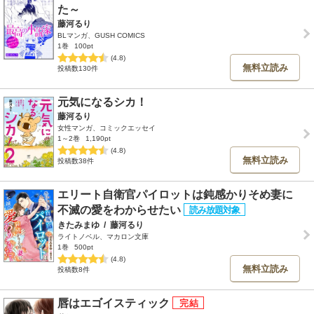
た～
藤河るり
BLマンガ、GUSH COMICS
1巻
100pt
(4.8)
無料立読み
投稿数130件
元気になるシカ！
藤河るり
女性マンガ、コミックエッセイ
1～2巻
1,190pt
(4.8)
無料立読み
投稿数38件
エリート自衛官パイロットは鈍感かりそめ妻に
不滅の愛をわからせたい
きたみまゆ
/
藤河るり
ライトノベル、マカロン文庫
1巻
500pt
(4.8)
無料立読み
投稿数8件
唇はエゴイスティック