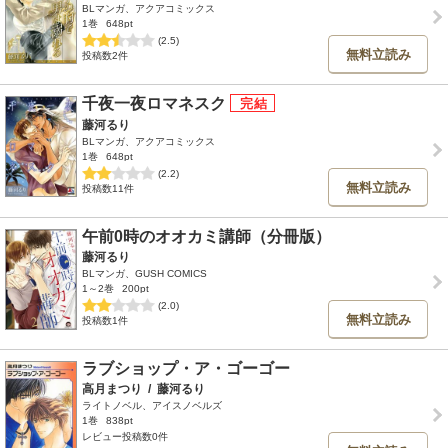
BLマンガ、アクアコミックス
1巻
648pt
(2.5)
無料立読み
投稿数2件
千夜一夜ロマネスク
藤河るり
BLマンガ、アクアコミックス
1巻
648pt
(2.2)
無料立読み
投稿数11件
午前0時のオオカミ講師（分冊版）
藤河るり
BLマンガ、GUSH COMICS
1～2巻
200pt
(2.0)
無料立読み
投稿数1件
ラブショップ・ア・ゴーゴー
高月まつり
/
藤河るり
ライトノベル、アイスノベルズ
1巻
838pt
レビュー投稿数0件