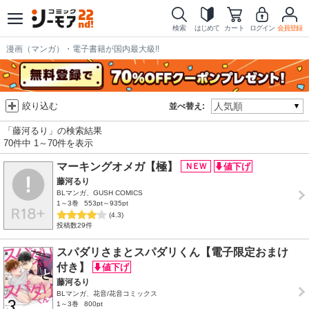
検索
はじめて
カート
ログイン
会員登録
漫画（マンガ）・電子書籍が国内最大級!!
絞り込む
並べ替え:
「藤河るり」の検索結果
70件中 1～70件を表示
マーキングオメガ【極】
藤河るり
BLマンガ、GUSH COMICS
1～3巻
553pt～935pt
(4.3)
投稿数29件
スパダリさまとスパダリくん【電子限定おまけ
付き】
藤河るり
BLマンガ、花音/花音コミックス
1～3巻
800pt