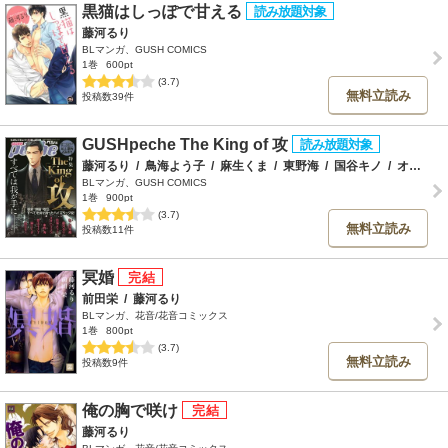
黒猫はしっぽで甘える
藤河るり
BLマンガ、GUSH COMICS
1巻
600pt
(3.7)
無料立読み
投稿数39件
GUSHpeche The King of 攻
藤河るり
/
鳥海よう子
/
麻生くま
/
東野海
/
国谷キノ
/
オオヒラヨウ
BLマンガ、GUSH COMICS
1巻
900pt
(3.7)
無料立読み
投稿数11件
冥婚
前田栄
/
藤河るり
BLマンガ、花音/花音コミックス
1巻
800pt
(3.7)
無料立読み
投稿数9件
俺の胸で咲け
藤河るり