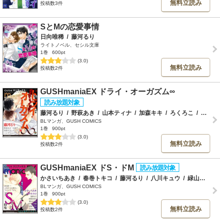
無料立読み
投稿数3件
SとMの恋愛事情
日向唯稀
/
藤河るり
ライトノベル、セシル文庫
1巻
600pt
(3.0)
無料立読み
投稿数2件
GUSHmaniaEX ドライ・オーガズム∞
藤河るり
/
野萩あき
/
山本ティナ
/
加森キキ
/
ろくろこ
/
ツルギモモコ
BLマンガ、GUSH COMICS
1巻
900pt
(3.0)
無料立読み
投稿数2件
GUSHmaniaEX ドS・ドM
かさいちあき
/
春巻トキコ
/
藤河るり
/
八川キュウ
/
緑山ヨウコ
BLマンガ、GUSH COMICS
1巻
900pt
(3.0)
無料立読み
投稿数2件