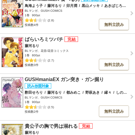
鳥海よう子
/
藤河るり
/
卯月潤
/
黒山メッキ
/
あきばじろぉ
/
か
BLマンガ、GUSH COMICS
1巻
900pt
(2.8)
無料立読み
投稿数4件
ばらいろミツバチ
藤河るり
BLマンガ、花音/花音コミックス
1巻
800pt
(2.7)
無料立読み
投稿数3件
GUSHmaniaEX ガン突き・ガン掘り
酢田せろり
/
藤河るり
/
都みめこ
/
野萩あき
/
縁々
/
しののめのよこ
BLマンガ、GUSH COMICS
1巻
900pt
(2.5)
無料立読み
投稿数2件
貴公子の胸で男は溺れる
藤河るり