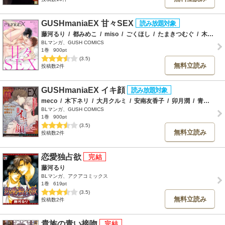
GUSHmaniaEX 甘々SEX
藤河るり
/
都みめこ
/
miso
/
ごくほし
/
たまきつむぐ
/
木丈ですく
BLマンガ、GUSH COMICS
1巻
900pt
(3.5)
無料立読み
投稿数2件
GUSHmaniaEX イキ顔
meco
/
木下ネリ
/
大月クルミ
/
安南友香子
/
卯月潤
/
青山アルト
BLマンガ、GUSH COMICS
1巻
900pt
(3.5)
無料立読み
投稿数2件
恋愛独占欲
藤河るり
BLマンガ、アクアコミックス
1巻
619pt
(3.5)
無料立読み
投稿数2件
貴族の青い接吻