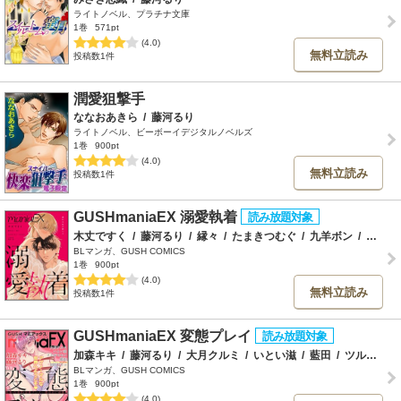
ライトノベル、プラチナ文庫
1巻
571pt
(4.0)
無料立読み
投稿数1件
潤愛狙撃手
ななおあきら
/
藤河るり
ライトノベル、ビーボーイデジタルノベルズ
1巻
900pt
(4.0)
無料立読み
投稿数1件
GUSHmaniaEX 溺愛執着
木丈ですく
/
藤河るり
/
縁々
/
たまきつむぐ
/
九羊ボン
/
尾野凛
BLマンガ、GUSH COMICS
1巻
900pt
(4.0)
無料立読み
投稿数1件
GUSHmaniaEX 変態プレイ
加森キキ
/
藤河るり
/
大月クルミ
/
いとい滋
/
藍田
/
ツルギモモコ
BLマンガ、GUSH COMICS
1巻
900pt
(4.0)