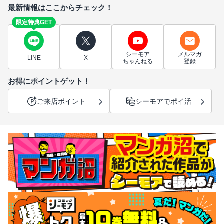
最新情報はここからチェック！
限定特典GET
シーモア
メルマガ
LINE
X
ちゃんねる
登録
お得にポイントゲット！
ご来店ポイント
シーモアでポイ活