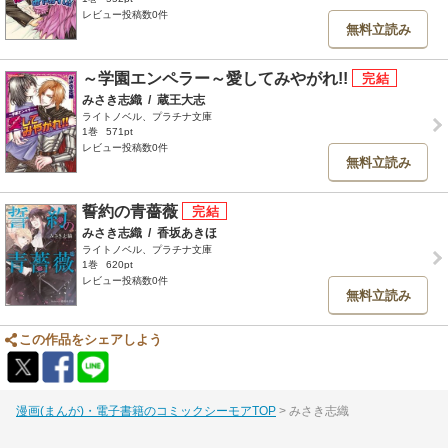
レビュー投稿数0件
無料立読み
～学園エンペラー～愛してみやがれ!!
みさき志織
/
蔵王大志
ライトノベル、プラチナ文庫
1巻
571pt
レビュー投稿数0件
無料立読み
誓約の青薔薇
みさき志織
/
香坂あきほ
ライトノベル、プラチナ文庫
1巻
620pt
レビュー投稿数0件
無料立読み
この作品をシェアしよう
漫画(まんが)・電子書籍のコミックシーモアTOP
みさき志織