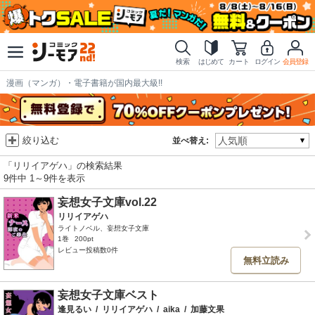
検索
はじめて
カート
ログイン
会員登録
漫画（マンガ）・電子書籍が国内最大級!!
絞り込む
並べ替え:
「リリイアゲハ」の検索結果
9件中 1～9件を表示
妄想女子文庫vol.22
リリイアゲハ
ライトノベル、妄想女子文庫
1巻
200pt
レビュー投稿数0件
無料立読み
妄想女子文庫ベスト
逢見るい
/
リリイアゲハ
/
aika
/
加藤文果