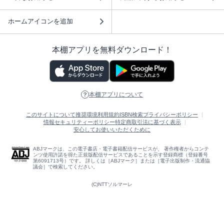
ホームアイコンを追加
本棚アプリを無料ダウンロード！
本棚アプリについて
このサイトについて
推奨環境
利用規約
ISBN検索
プライバシーポリシー
情報セキュリティーポリシー
特定商取引法に基づく表示
安心してお使いいただくために
ABJマークは、この電子書店・電子書籍配信サービスが、 著作権者からコンテ
ンツ使用許諾を得た正規版配信サービスであることを示す登録商標（登録番号
第6091713号）です。 詳しくは［ABJマーク］または［電子出版制作・流通協
議会］で検索してください。
(C)NTTソルマーレ