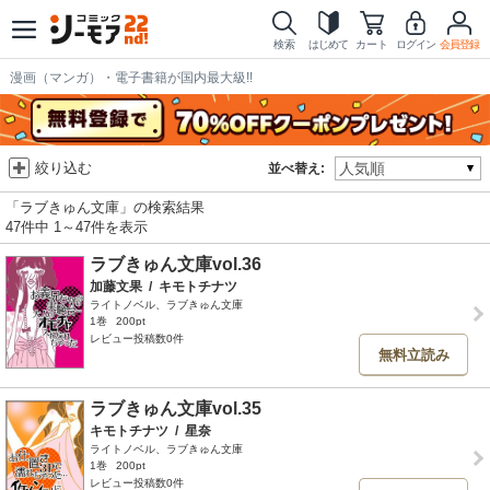
検索
はじめて
カート
ログイン
会員登録
漫画（マンガ）・電子書籍が国内最大級!!
絞り込む
並べ替え:
「ラブきゅん文庫」の検索結果
47件中 1～47件を表示
ラブきゅん文庫vol.36
加藤文果
/
キモトチナツ
ライトノベル、ラブきゅん文庫
1巻
200pt
レビュー投稿数0件
無料立読み
ラブきゅん文庫vol.35
キモトチナツ
/
星奈
ライトノベル、ラブきゅん文庫
1巻
200pt
レビュー投稿数0件