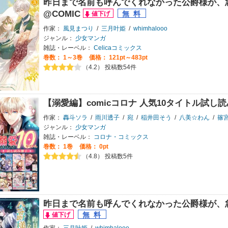
昨日まで名前も呼んでくれなかった公爵様が、
@COMIC
作家：
風見まつり
/
三月叶姫
/
whimhalooo
ジャンル：
少女マンガ
雑誌・レーベル：
Celicaコミックス
巻数：
1～3巻
価格： 121pt～483pt
（4.2） 投稿数54件
【溺愛編】comicコロナ 人気10タイトル試し
作家：
轟斗ソラ
/
雨川透子
/
宛
/
稲井田そう
/
八美☆わん
/
篠
ジャンル：
少女マンガ
雑誌・レーベル：
コロナ・コミックス
巻数：
1巻
価格： 0pt
（4.8） 投稿数5件
昨日まで名前も呼んでくれなかった公爵様が、
作家：
三月叶姫
/
whimhalooo