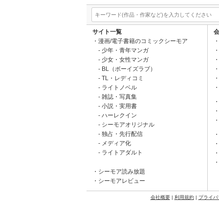
サイト一覧
漫画/電子書籍のコミックシーモア
少年・青年マンガ
少女・女性マンガ
BL（ボーイズラブ）
TL・レディコミ
ライトノベル
雑誌・写真集
小説・実用書
ハーレクイン
シーモアオリジナル
独占・先行配信
メディア化
ライトアダルト
シーモア読み放題
シーモアレビュー
会社概要
|
利用規約
|
プライバ