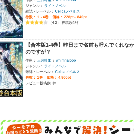
ジャンル：
ライトノベル
雑誌・レーベル：
Celicaノベルス
巻数：
1～4巻
価格： 228pt～840pt
（4.3） 投稿数98件
【合本版1-4巻】昨日まで名前も呼んでくれな
のですが？
作家：
三月叶姫
/
whimhalooo
ジャンル：
ライトノベル
雑誌・レーベル：
Celicaノベルス
巻数：
1巻
価格： 4,800pt
レビュー投稿数0件