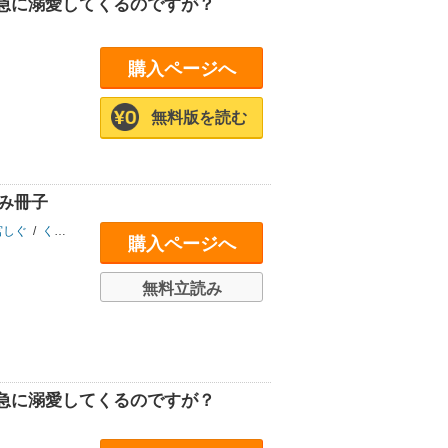
急に溺愛してくるのですが？
購入ページへ
無料版を読む
読み冊子
宮しぐ
/
くまだ乙夜
/
さがら梨々
/
krage
/
榛名丼
/
雲屋ゆきお
/
樋木ゆいち
/
購入ページへ
無料立読み
急に溺愛してくるのですが？