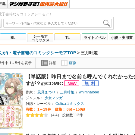
ア島
電子書籍ならコミックシーモア！
シーモア
BL
TL
ライトノベル
小説・実用書
コミックス
んが)・電子書籍のコミックシーモアTOP
>
三月叶姫
5件中 1～5件を表示
詳細
画像
【単話版】昨日まで名前も呼んでくれなかった
すが？@COMIC
作家：
風見まつり
/
三月叶姫
/
whimhalooo
ジャンル：
少女マンガ
雑誌・レーベル：
Celicaコミックス
巻数：
1～19巻
価格： 0pt～150pt
（4.4） 投稿数112件