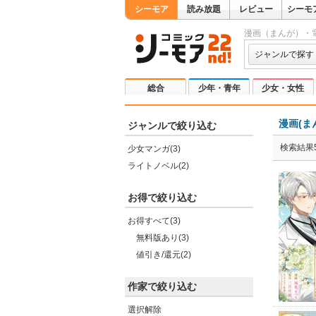
シーモア
読み放題
レビュー
シーモ
漫画（まんが）・
ジャンルで探す
総合
少年・青年
少女・女性
漫画(ま
ジャンルで絞り込む
検索結果
少女マンガ(3)
ライトノベル(2)
お得で絞り込む
お得すべて(3)
無料版あり(3)
値引き/還元(2)
作家で絞り込む
選択解除