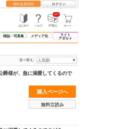
無料会員登録
ログイン
UP!
はじめて
ヘルプ
PT購入
カート
ライト
雑誌・写真集
メディア化
アダルト
並べ替え:
公爵様が、急に溺愛してくるので
購入ページへ
無料立読み