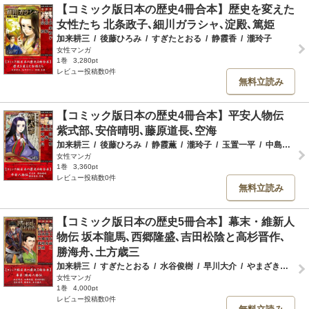
【コミック版日本の歴史4冊合本】歴史を変えた
女性たち 北条政子､細川ガラシャ､淀殿､篤姫
加来耕三
/
後藤ひろみ
/
すぎたとおる
/
静霞香
/
瀧玲子
女性マンガ
1巻
3,280pt
レビュー投稿数0件
無料立読み
【コミック版日本の歴史4冊合本】平安人物伝
紫式部､安倍晴明､藤原道長､空海
加来耕三
/
後藤ひろみ
/
静霞薫
/
瀧玲子
/
玉置一平
/
中島健志
/
女性マンガ
1巻
3,360pt
レビュー投稿数0件
無料立読み
【コミック版日本の歴史5冊合本】幕末・維新人
物伝 坂本龍馬､西郷隆盛､吉田松陰と高杉晋作､
勝海舟､土方歳三
加来耕三
/
すぎたとおる
/
水谷俊樹
/
早川大介
/
やまざきまこと
女性マンガ
1巻
4,000pt
レビュー投稿数0件