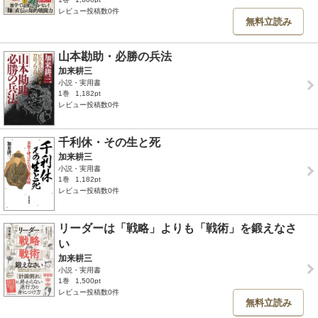
レビュー投稿数0件
無料立読み
山本勘助・必勝の兵法
加来耕三
小説・実用書
1巻
1,182pt
レビュー投稿数0件
千利休・その生と死
加来耕三
小説・実用書
1巻
1,182pt
レビュー投稿数0件
リーダーは「戦略」よりも「戦術」を鍛えなさ
い
加来耕三
小説・実用書
1巻
1,500pt
レビュー投稿数0件
無料立読み