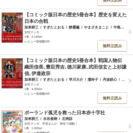
無料立読み
【コミック版日本の歴史5冊合本】歴史を変えた
日本の合戦
加来耕三
/
すぎたとおる
/
静霞薫
/
やまざきまこと
/
中島健志
/
女性マンガ
1巻
4,160pt
レビュー投稿数0件
無料立読み
【コミック版日本の歴史5冊合本】戦国人物伝
織田信長､豊臣秀吉､徳川家康､武田信玄と上杉謙
信､伊達政宗
加来耕三
/
すぎたとおる
/
早川大介
/
瀧玲子
/
丹波鉄心
/
中島健志
女性マンガ
1巻
4,000pt
レビュー投稿数0件
無料立読み
ポーランド孤児を救った日本赤十字社
加来耕三
/
水谷俊樹
/
北神諒
女性マンガ、学習まんが 歴史で感動！
1巻
1,000pt
レビュー投稿数0件