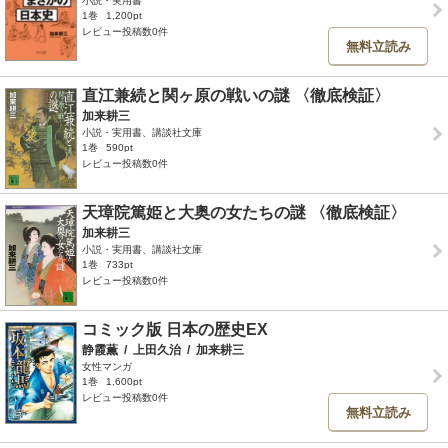
小説・実用書
1巻
1,200pt
レビュー投稿数0件
無料立読み
直江兼続と関ヶ原の戦いの謎 〈徹底検証〉
加来耕三
小説・実用書、講談社文庫
1巻
590pt
レビュー投稿数0件
天璋院篤姫と大奥の女たちの謎 〈徹底検証〉
加来耕三
小説・実用書、講談社文庫
1巻
733pt
レビュー投稿数0件
コミック版 日本の歴史EX
静霞薫
/
上田久治
/
加来耕三
女性マンガ
1巻
1,600pt
レビュー投稿数0件
無料立読み