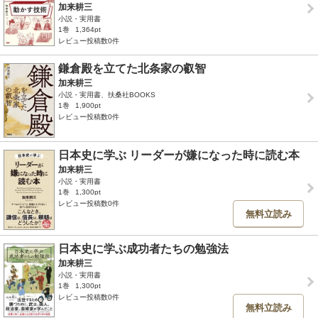
加来耕三
小説・実用書
1巻
1,364pt
レビュー投稿数0件
鎌倉殿を立てた北条家の叡智
加来耕三
小説・実用書、扶桑社BOOKS
1巻
1,900pt
レビュー投稿数0件
日本史に学ぶ リーダーが嫌になった時に読む本
加来耕三
小説・実用書
1巻
1,300pt
レビュー投稿数0件
無料立読み
日本史に学ぶ成功者たちの勉強法
加来耕三
小説・実用書
1巻
1,300pt
レビュー投稿数0件
無料立読み