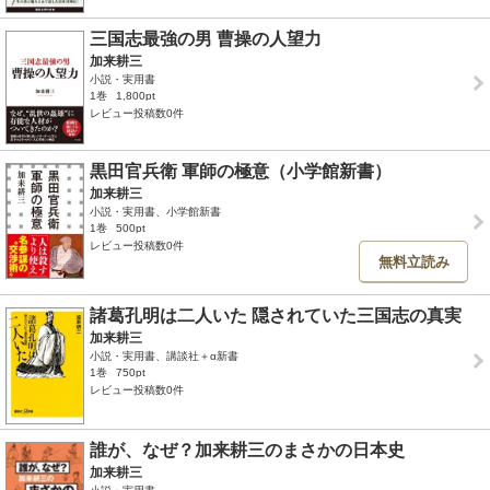
三国志最強の男 曹操の人望力
加来耕三
小説・実用書
1巻
1,800pt
レビュー投稿数0件
黒田官兵衛 軍師の極意（小学館新書）
加来耕三
小説・実用書、小学館新書
1巻
500pt
レビュー投稿数0件
無料立読み
諸葛孔明は二人いた 隠されていた三国志の真実
加来耕三
小説・実用書、講談社＋α新書
1巻
750pt
レビュー投稿数0件
誰が、なぜ？加来耕三のまさかの日本史
加来耕三