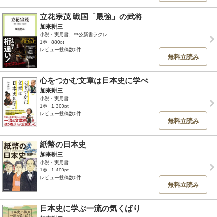
立花宗茂 戦国「最強」の武将
加来耕三
小説・実用書、中公新書ラクレ
1巻
880pt
レビュー投稿数0件
無料立読み
心をつかむ文章は日本史に学べ
加来耕三
小説・実用書
1巻
1,300pt
レビュー投稿数0件
無料立読み
紙幣の日本史
加来耕三
小説・実用書
1巻
1,400pt
レビュー投稿数0件
無料立読み
日本史に学ぶ一流の気くばり