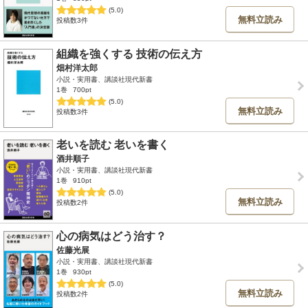
(5.0)
無料立読み
投稿数3件
組織を強くする 技術の伝え方
畑村洋太郎
小説・実用書、講談社現代新書
1巻
700pt
(5.0)
無料立読み
投稿数3件
老いを読む 老いを書く
酒井順子
小説・実用書、講談社現代新書
1巻
910pt
(5.0)
無料立読み
投稿数2件
心の病気はどう治す？
佐藤光展
小説・実用書、講談社現代新書
1巻
930pt
(5.0)
無料立読み
投稿数2件