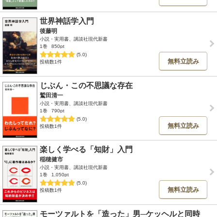
世界神話学入門
後藤明
小説・実用書、講談社現代新書
1巻
850pt
(5.0)
無料立読み
投稿数1件
じぶん・この不思議な存在
鷲田清一
小説・実用書、講談社現代新書
1巻
790pt
(5.0)
無料立読み
投稿数1件
楽しく学べる「知財」入門
稲穂健市
小説・実用書、講談社現代新書
1巻
1,050pt
(5.0)
無料立読み
投稿数1件
モーツァルトを「造った」男─ケッヘルと同時