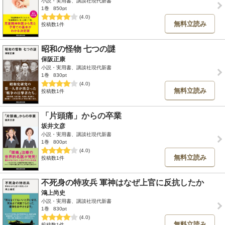
小説・実用書、講談社現代新書
1巻
850pt
(4.0)
無料立読み
投稿数1件
昭和の怪物 七つの謎
保阪正康
小説・実用書、講談社現代新書
1巻
830pt
(4.0)
無料立読み
投稿数1件
「片頭痛」からの卒業
坂井文彦
小説・実用書、講談社現代新書
1巻
800pt
(4.0)
無料立読み
投稿数1件
不死身の特攻兵 軍神はなぜ上官に反抗したか
鴻上尚史
小説・実用書、講談社現代新書
1巻
830pt
(4.0)
無料立読み
投稿数1件