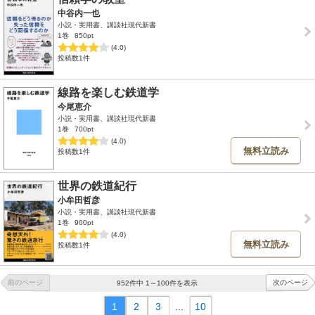
中谷内一也
小説・実用書、講談社現代新書
1巻
850pt
(4.0)
投稿数1件
線路を楽しむ鉄道学
今尾恵介
小説・実用書、講談社現代新書
1巻
700pt
(4.0)
無料立読み
投稿数1件
世界の鉄道紀行
小牟田哲彦
小説・実用書、講談社現代新書
1巻
900pt
(4.0)
無料立読み
投稿数1件
前のページ
次のページ
952件中 1～100件を表示
1
2
3
...
10