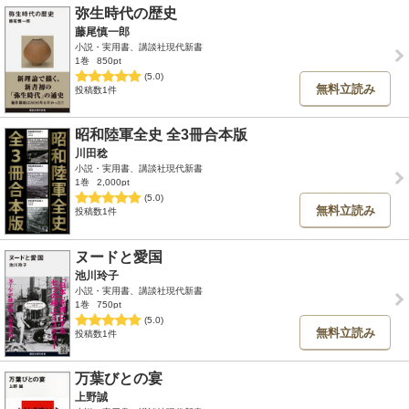
弥生時代の歴史
藤尾慎一郎
小説・実用書、講談社現代新書
1巻
850pt
(5.0)
無料立読み
投稿数1件
昭和陸軍全史 全3冊合本版
川田稔
小説・実用書、講談社現代新書
1巻
2,000pt
(5.0)
無料立読み
投稿数1件
ヌードと愛国
池川玲子
小説・実用書、講談社現代新書
1巻
750pt
(5.0)
無料立読み
投稿数1件
万葉びとの宴
上野誠