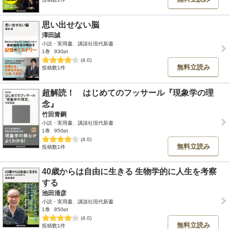
思い出せない脳
澤田誠
小説・実用書、講談社現代新書
1巻
930pt
(4.0)
無料立読み
投稿数1件
超解読！ はじめてのフッサール『現象学の理
念』
竹田青嗣
小説・実用書、講談社現代新書
1巻
950pt
(4.0)
無料立読み
投稿数1件
40歳からは自由に生きる 生物学的に人生を考察
する
池田清彦
小説・実用書、講談社現代新書
1巻
850pt
(4.0)
無料立読み
投稿数1件