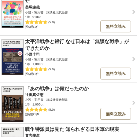
だ
美馬達哉
小説・実用書、講談社現代新書
1巻
910pt
(5.0)
無料立読み
投稿数1件
太平洋戦争と銀行 なぜ日本は「無謀な戦争」が
できたのか
小野圭司
小説・実用書、講談社現代新書
1巻
1,000pt
(5.0)
無料立読み
投稿数1件
「あの戦争」は何だったのか
辻田真佐憲
小説・実用書、講談社現代新書
1巻
1,000pt
(5.0)
無料立読み
投稿数1件
戦争特派員は見た 知られざる日本軍の現実
貴志俊彦