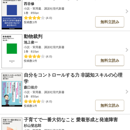
西谷修
小説・実用書、講談社現代新書
1巻
850pt
(4.0)
無料立読み
投稿数1件
動物裁判
池上俊一
小説・実用書、講談社現代新書
1巻
810pt
(4.0)
無料立読み
投稿数1件
自分をコントロールする力 非認知スキルの心理
学
森口佑介
小説・実用書、講談社現代新書
1巻
850pt
(4.0)
無料立読み
投稿数1件
子育てで一番大切なこと 愛着形成と発達障害
杉山登志郎