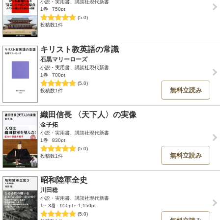
小説・実用書、講談社現代新書
1巻
750pt
(5.0)
投稿数1件
キリスト教英語の常識
石黒マリーローズ
小説・実用書、講談社現代新書
1巻
700pt
(5.0)
無料立読み
投稿数1件
織田信長 〈天下人〉の実像
金子拓
小説・実用書、講談社現代新書
1巻
830pt
(5.0)
無料立読み
投稿数1件
昭和陸軍全史
川田稔
小説・実用書、講談社現代新書
1～3巻
950pt～1,150pt
(5.0)