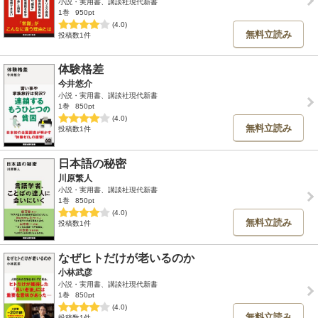
小説・実用書、講談社現代新書
1巻
950pt
(4.0)
無料立読み
投稿数1件
体験格差
今井悠介
小説・実用書、講談社現代新書
1巻
850pt
(4.0)
無料立読み
投稿数1件
日本語の秘密
川原繁人
小説・実用書、講談社現代新書
1巻
850pt
(4.0)
無料立読み
投稿数1件
なぜヒトだけが老いるのか
小林武彦
小説・実用書、講談社現代新書
1巻
850pt
(4.0)
無料立読み
投稿数1件