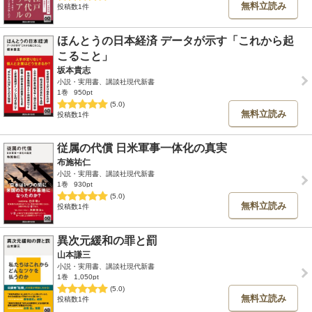
無料立読み
投稿数1件
ほんとうの日本経済 データが示す「これから起
こること」
坂本貴志
小説・実用書、講談社現代新書
1巻
950pt
(5.0)
無料立読み
投稿数1件
従属の代償 日米軍事一体化の真実
布施祐仁
小説・実用書、講談社現代新書
1巻
930pt
(5.0)
無料立読み
投稿数1件
異次元緩和の罪と罰
山本謙三
小説・実用書、講談社現代新書
1巻
1,050pt
(5.0)
無料立読み
投稿数1件