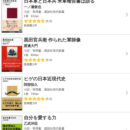
日本軍と日本兵 米軍報告書は語る
一ノ瀬俊也
小説・実用書、講談社現代新書
1巻
910pt
(5.0)
投稿数1件
黒田官兵衛 作られた軍師像
渡邊大門
小説・実用書、講談社現代新書
1巻
800pt
(5.0)
投稿数1件
ヒゲの日本近現代史
阿部恒久
小説・実用書、講談社現代新書
1巻
700pt
(5.0)
投稿数1件
自分を愛する力
乙武洋匡
小説・実用書、講談社現代新書