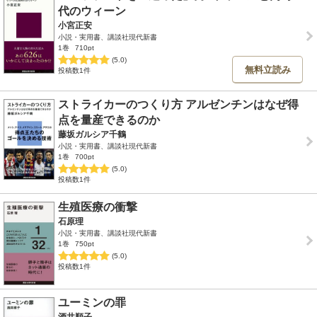
代のウィーン
小宮正安
小説・実用書、講談社現代新書
1巻
710pt
(5.0)
無料立読み
投稿数1件
ストライカーのつくり方 アルゼンチンはなぜ得
点を量産できるのか
藤坂ガルシア千鶴
小説・実用書、講談社現代新書
1巻
700pt
(5.0)
投稿数1件
生殖医療の衝撃
石原理
小説・実用書、講談社現代新書
1巻
750pt
(5.0)
投稿数1件
ユーミンの罪