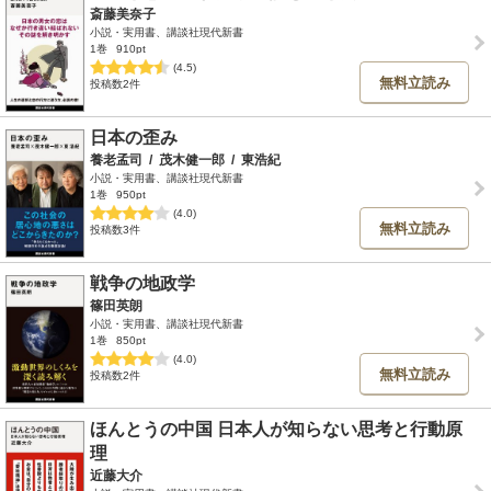
斎藤美奈子
小説・実用書、講談社現代新書
1巻
910pt
(4.5)
無料立読み
投稿数2件
日本の歪み
養老孟司
/
茂木健一郎
/
東浩紀
小説・実用書、講談社現代新書
1巻
950pt
(4.0)
無料立読み
投稿数3件
戦争の地政学
篠田英朗
小説・実用書、講談社現代新書
1巻
850pt
(4.0)
無料立読み
投稿数2件
ほんとうの中国 日本人が知らない思考と行動原
理
近藤大介