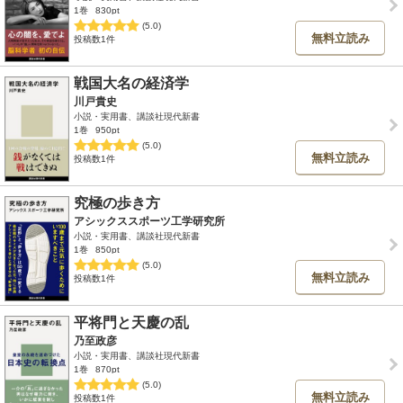
1巻
830pt
(5.0)
無料立読み
投稿数1件
戦国大名の経済学
川戸貴史
小説・実用書、講談社現代新書
1巻
950pt
(5.0)
無料立読み
投稿数1件
究極の歩き方
アシックススポーツ工学研究所
小説・実用書、講談社現代新書
1巻
850pt
(5.0)
無料立読み
投稿数1件
平将門と天慶の乱
乃至政彦
小説・実用書、講談社現代新書
1巻
870pt
(5.0)
無料立読み
投稿数1件