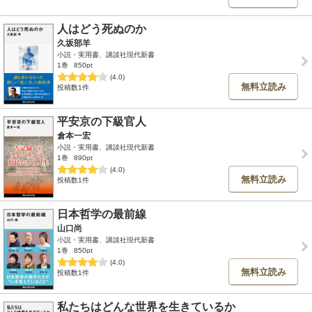
人はどう死ぬのか
久坂部羊
小説・実用書、講談社現代新書
1巻
850pt
(4.0)
無料立読み
投稿数1件
平安京の下級官人
倉本一宏
小説・実用書、講談社現代新書
1巻
890pt
(4.0)
無料立読み
投稿数1件
日本哲学の最前線
山口尚
小説・実用書、講談社現代新書
1巻
850pt
(4.0)
無料立読み
投稿数1件
私たちはどんな世界を生きているか