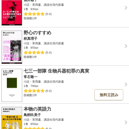
酒井順子
小説・実用書、講談社現代新書
1巻
930pt
(5.0)
投稿数1件
野心のすすめ
林真理子
小説・実用書、講談社現代新書
1巻
850pt
(5.0)
投稿数1件
七三一部隊 生物兵器犯罪の真実
常石敬一
小説・実用書、講談社現代新書
1巻
790pt
(5.0)
無料立読み
投稿数1件
本物の英語力
鳥飼玖美子
小説・実用書、講談社現代新書
1巻
850pt
(5.0)