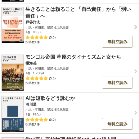
生きることは頼ること 「自己責任」から「弱い
責任」へ
戸谷洋志
小説・実用書、講談社現代新書
1巻
850pt
(5.0)
無料立読み
投稿数1件
モンゴル帝国 草原のダイナミズムと女たち
楊海英
小説・実用書、講談社現代新書
1巻
1,250pt
(5.0)
無料立読み
投稿数1件
AIは短歌をどう詠むか
浦川通
小説・実用書、講談社現代新書
1巻
890pt
(5.0)
無料立読み
投稿数1件