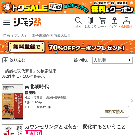
検索
はじめて
カート
ログイン
会員登録
漫画（マンガ）・電子書籍が国内最大級!!
絞り込む
並べ替え:
「講談社現代新書」の検索結果
952件中 1～100件を表示
南北朝時代
森茂暁
小説・実用書、講談社現代新書
1巻
1,200pt
レビュー投稿数0件
無料立読み
カウンセリングとは何か 変化するということ