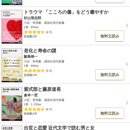
トラウマ 「こころの傷」をどう癒やすか
杉山登志郎
小説・実用書、講談社現代新書
1巻
850pt
(4.5)
無料立読み
投稿数2件
老化と寿命の謎
飯島裕一
小説・実用書、講談社現代新書
1巻
890pt
(4.5)
無料立読み
投稿数2件
紫式部と藤原道長
倉本一宏
小説・実用書、講談社現代新書
1巻
1,150pt
(4.5)
無料立読み
投稿数2件
出世と恋愛 近代文学で読む男と女