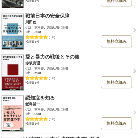
無料立読み
投稿数1件
戦前日本の安全保障
川田稔
小説・実用書、講談社現代新書
1巻
930pt
(5.0)
無料立読み
投稿数1件
愛と暴力の戦後とその後
赤坂真理
小説・実用書、講談社現代新書
1巻
950pt
(5.0)
無料立読み
投稿数1件
認知症を知る
飯島裕一
小説・実用書、講談社現代新書
1巻
800pt
(5.0)
無料立読み
投稿数1件