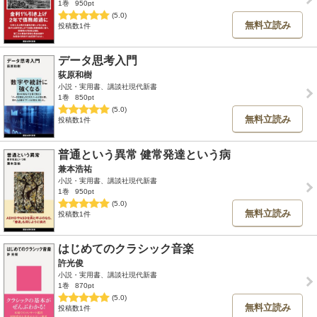
1巻
950pt
(5.0)
無料立読み
投稿数1件
データ思考入門
荻原和樹
小説・実用書、講談社現代新書
1巻
850pt
(5.0)
無料立読み
投稿数1件
普通という異常 健常発達という病
兼本浩祐
小説・実用書、講談社現代新書
1巻
950pt
(5.0)
無料立読み
投稿数1件
はじめてのクラシック音楽
許光俊
小説・実用書、講談社現代新書
1巻
870pt
(5.0)
無料立読み
投稿数1件