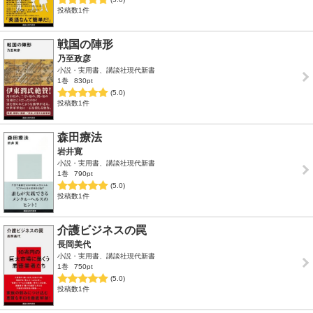
投稿数1件
戦国の陣形
乃至政彦
小説・実用書、講談社現代新書
1巻
830pt
(5.0)
投稿数1件
森田療法
岩井寛
小説・実用書、講談社現代新書
1巻
790pt
(5.0)
投稿数1件
介護ビジネスの罠
長岡美代
小説・実用書、講談社現代新書
1巻
750pt
(5.0)
投稿数1件