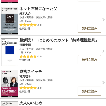
ネット右翼になった父
鈴木大介
小説・実用書、講談社現代新書
1巻
850pt
(5.0)
無料立読み
投稿数1件
超解読！ はじめてのカント『純粋理性批判』
竹田青嗣
小説・実用書、講談社現代新書
1巻
950pt
(5.0)
無料立読み
投稿数1件
成熟スイッチ
林真理子
小説・実用書、講談社現代新書
1巻
790pt
(5.0)
無料立読み
投稿数1件
大人のいじめ