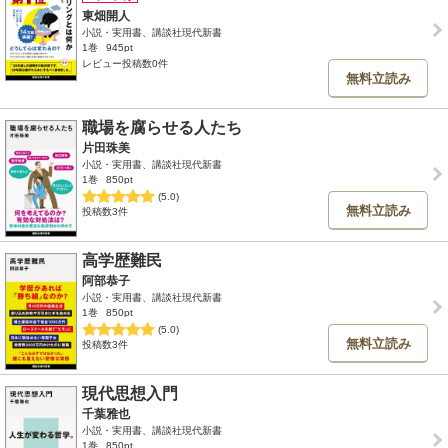
東畑開人
小説・実用書、講談社現代新書
1巻
945pt
レビュー投稿数0件
無料立読み
職場を腐らせる人たち
片田珠美
小説・実用書、講談社現代新書
1巻
850pt
(5.0)
無料立読み
投稿数3件
高学歴難民
阿部恭子
小説・実用書、講談社現代新書
1巻
850pt
(5.0)
無料立読み
投稿数3件
現代思想入門
千葉雅也
小説・実用書、講談社現代新書
1巻
850pt