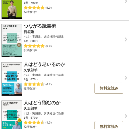
1巻
700pt
(5.0)
投稿数1件
つながる読書術
日垣隆
小説・実用書、講談社現代新書
1巻
800pt
(5.0)
投稿数1件
人はどう老いるのか
久坂部羊
小説・実用書、講談社現代新書
1巻
870pt
(4.7)
無料立読み
投稿数3件
人はどう悩むのか
久坂部羊
小説・実用書、講談社現代新書
1巻
870pt
(4.5)
無料立読み
投稿数2件