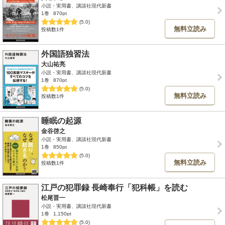
小説・実用書、講談社現代新書
1巻
870pt
(5.0)
無料立読み
投稿数1件
外国語独習法
大山祐亮
小説・実用書、講談社現代新書
1巻
870pt
(5.0)
無料立読み
投稿数1件
睡眠の起源
金谷啓之
小説・実用書、講談社現代新書
1巻
850pt
(5.0)
無料立読み
投稿数1件
江戸の犯罪録 長崎奉行「犯科帳」を読む
松尾晋一
小説・実用書、講談社現代新書
1巻
1,150pt
(5.0)