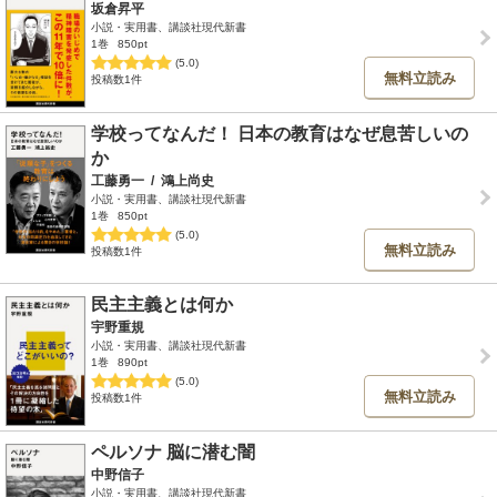
坂倉昇平
小説・実用書、講談社現代新書
1巻
850pt
(5.0)
無料立読み
投稿数1件
学校ってなんだ！ 日本の教育はなぜ息苦しいの
か
工藤勇一
/
鴻上尚史
小説・実用書、講談社現代新書
1巻
850pt
(5.0)
無料立読み
投稿数1件
民主主義とは何か
宇野重規
小説・実用書、講談社現代新書
1巻
890pt
(5.0)
無料立読み
投稿数1件
ペルソナ 脳に潜む闇
中野信子
小説・実用書、講談社現代新書