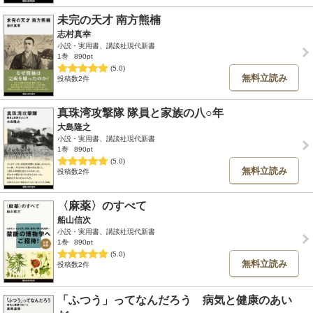
未完の天才 南方熊楠
志村真幸
小説・実用書、講談社現代新書
1巻
890pt
(5.0)
無料立読み
投稿数2件
真珠湾攻撃隊 隊員と家族の八○年
大島隆之
小説・実用書、講談社現代新書
1巻
890pt
(5.0)
無料立読み
投稿数2件
〈麻薬〉のすべて
船山信次
小説・実用書、講談社現代新書
1巻
890pt
(5.0)
無料立読み
投稿数2件
「ふつう」ってなんだろう 病気と健康のあい