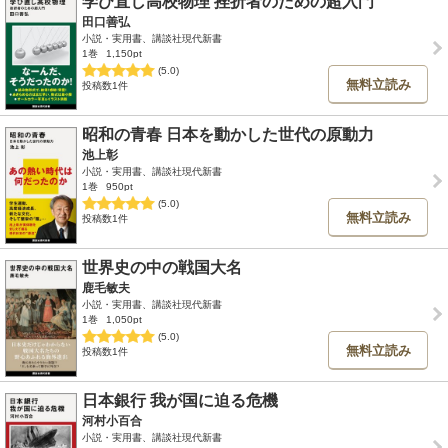
学び直し高校物理 挫折者のための超入門
田口善弘
小説・実用書、講談社現代新書
1巻
1,150pt
(5.0)
無料立読み
投稿数1件
昭和の青春 日本を動かした世代の原動力
池上彰
小説・実用書、講談社現代新書
1巻
950pt
(5.0)
無料立読み
投稿数1件
世界史の中の戦国大名
鹿毛敏夫
小説・実用書、講談社現代新書
1巻
1,050pt
(5.0)
無料立読み
投稿数1件
日本銀行 我が国に迫る危機
河村小百合
小説・実用書、講談社現代新書