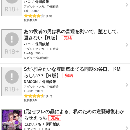
ハコ
/
保田飯飯
アダルトマンガ、THE猥談
1巻
800pt
(4.0)
投稿数1件
あの役者の男は私の普通を剥いで、堕として、
還さない【R版】
ハコ
/
保田飯飯
アダルトマンガ、THE猥談
1～4巻
200pt
レビュー投稿数0件
Sだぞ!みたいな雰囲気出てる同期の谷口、ドM
らしい??【R版】
DAICON
/
保田飯飯
アダルトマンガ、THE猥談
1～3巻
200pt
(4.7)
投稿数9件
(元)セフレの晶による、私のための逆襲報復わか
らせえっち
こぽりヌち
/
保田飯飯
TLマンガ、THE猥談