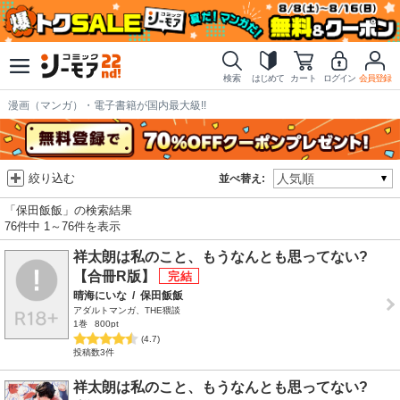
検索
はじめて
カート
ログイン
会員登録
漫画（マンガ）・電子書籍が国内最大級!!
絞り込む
並べ替え:
「保田飯飯」の検索結果
76件中 1～76件を表示
祥太朗は私のこと、もうなんとも思ってない?
【合冊R版】
晴海にいな
/
保田飯飯
アダルトマンガ、THE猥談
1巻
800pt
(4.7)
投稿数3件
祥太朗は私のこと、もうなんとも思ってない?