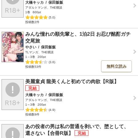
大橋キッカ
/
保田飯飯
アダルトマンガ、THE猥談
1巻
600pt
(5.0)
投稿数2件
みんな憧れの順先輩と、1泊2日 お忍び酩酊ガチ
交尾旅
やさい
/
保田飯飯
TLマンガ、THE猥談
1～3巻
200pt
(3.6)
無料立読み
投稿数53件
美麗童貞 龍美くんと初めての肉欲【R版】
大橋キッカ
/
保田飯飯
アダルトマンガ、THE猥談
1～3巻
200pt
(4.9)
投稿数9件
あの役者の男は私の普通を剥いで、堕として、
還さない【合冊R版】