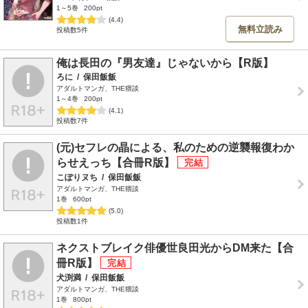
1～5巻
200pt
(4.4)
無料立読み
投稿数5件
俺は長田の『男友達』じゃないから【R版】
ろに
/
保田飯飯
アダルトマンガ、THE猥談
1～4巻
200pt
(4.1)
投稿数7件
(元)セフレの晶による、私のための逆襲報復わか
らせえっち【合冊R版】
こぽりヌち
/
保田飯飯
アダルトマンガ、THE猥談
1巻
600pt
(5.0)
投稿数1件
ネクストブレイク俳優世良田光からDM来た【合
冊R版】
犬渕満
/
保田飯飯
アダルトマンガ、THE猥談
1巻
800pt