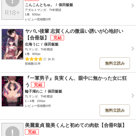
こんこんとちゅ。
/
保田飯飯
アダルトマンガ、THE猥談
1巻
600pt
レビュー投稿数0件
ヤバい後輩 志賀くんの微温い誘いが心地好い
【合冊版】
出海うに
/
保田飯飯
TLマンガ、THE猥談
1巻
900pt
(4.3)
無料立読み
投稿数31件
『一軍男子』良実くん、眼中に無かった女に狂
う
輪子湖わこ
/
保田飯飯
TLマンガ、THE猥談
1～4巻
200pt
レビュー投稿数0件
無料立読み
美麗童貞 龍美くんと初めての肉欲【合冊R版】