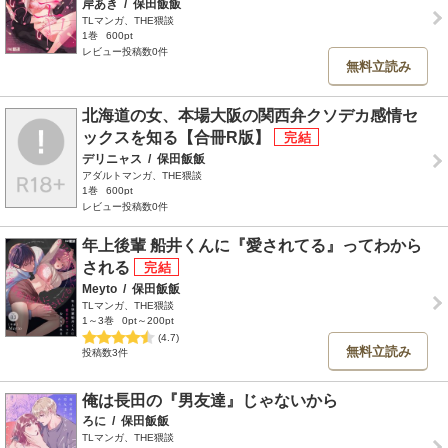
岸あき
/
保田飯飯
TLマンガ、THE猥談
1巻
600pt
レビュー投稿数0件
無料立読み
北海道の女、本場大阪の関西弁クソデカ感情セ
ックスを知る【合冊R版】
デリニャス
/
保田飯飯
アダルトマンガ、THE猥談
1巻
600pt
レビュー投稿数0件
年上後輩 船井くんに『愛されてる』ってわから
される
Meyto
/
保田飯飯
TLマンガ、THE猥談
1～3巻
0pt～200pt
(4.7)
無料立読み
投稿数3件
俺は長田の『男友達』じゃないから
ろに
/
保田飯飯
TLマンガ、THE猥談