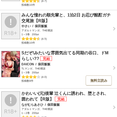
(4.7)
投稿数10件
みんな憧れの順先輩と、1泊2日 お忍び酩酊ガチ
交尾旅【R版】
やさい
/
保田飯飯
アダルトマンガ、THE猥談
1～3巻
200pt
(4.5)
投稿数10件
Sだぞ!みたいな雰囲気出てる同期の谷口、ドM
らしい??
DAICON
/
保田飯飯
TLマンガ、THE猥談
1～3巻
200pt
(4.0)
無料立読み
投稿数9件
かわいい(元)後輩 辻くんに誘われ、堕とされ、
囲われて【R版】
ながむらあさひ
/
保田飯飯
アダルトマンガ、THE猥談
1～2巻
200pt