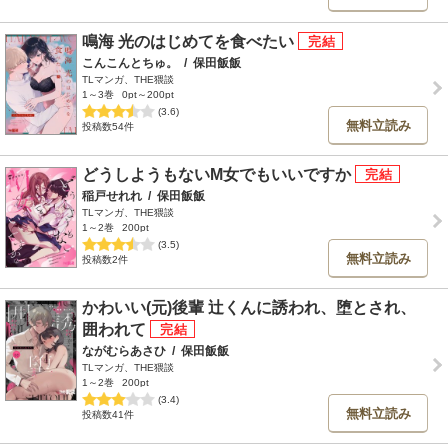
鳴海 光のはじめてを食べたい
こんこんとちゅ。
/
保田飯飯
TLマンガ、THE猥談
1～3巻
0pt～200pt
(3.6)
無料立読み
投稿数54件
どうしようもないM女でもいいですか
稲戸せれれ
/
保田飯飯
TLマンガ、THE猥談
1～2巻
200pt
(3.5)
無料立読み
投稿数2件
かわいい(元)後輩 辻くんに誘われ、堕とされ、
囲われて
ながむらあさひ
/
保田飯飯
TLマンガ、THE猥談
1～2巻
200pt
(3.4)
無料立読み
投稿数41件