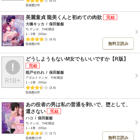
(4.0)
投稿数2件
美麗童貞 龍美くんと初めての肉欲
大橋キッカ
/
保田飯飯
TLマンガ、THE猥談
1～3巻
200pt
(4.0)
無料立読み
投稿数2件
どうしようもないM女でもいいですか【R版】
稲戸せれれ
/
保田飯飯
アダルトマンガ、THE猥談
1～2巻
200pt
(3.8)
投稿数4件
あの役者の男は私の普通を剥いで、堕として、
還さない
ハコ
/
保田飯飯
TLマンガ、THE猥談
1～4巻
200pt
(3.7)
無料立読み
投稿数21件