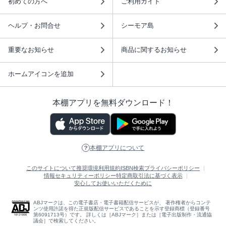
初めての方へ
ご利用ガイド
ヘルプ・お問合せ
シーモア島
重要なお知らせ
商品に関するお知らせ
ホームアイコンを追加
本棚アプリを無料ダウンロード！
本棚アプリについて
このサイトについて
推奨環境
利用規約
ISBN検索
プライバシーポリシー
情報セキュリティーポリシー
特定商取引法に基づく表示
安心してお使いいただくために
ABJマークは、この電子書店・電子書籍配信サービスが、 著作権者からコンテ
ンツ使用許諾を得た正規版配信サービスであることを示す登録商標（登録番号
第6091713号）です。 詳しくは［ABJマーク］または［電子出版制作・流通協
議会］で検索してください。