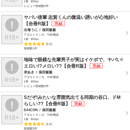
1巻
800pt
レビュー投稿数0件
ヤバい後輩 志賀くんの微温い誘いが心地好い
【合冊R版】
出海うに
/
保田飯飯
アダルトマンガ、THE猥談
1巻
900pt
(5.0)
投稿数1件
地味で眼鏡な先輩男子が実はイケボで、ヤバい!
エロい!?メロい??【合冊R版】
岸あき
/
保田飯飯
アダルトマンガ、THE猥談
1巻
600pt
レビュー投稿数0件
Sだぞ!みたいな雰囲気出てる同期の谷口、ドM
らしい??【合冊R版】
DAICON
/
保田飯飯
アダルトマンガ、THE猥談
1巻
600pt
(4.6)
投稿数5件