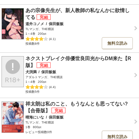
あの宗像先生が、新人教師の私なんかに欲情し
てる
道外コノメ
/
保田飯飯
TLマンガ、THE猥談
1～4巻
200pt
(4.1)
無料立読み
投稿数8件
ネクストブレイク俳優世良田光からDM来た【R
版】
犬渕満
/
保田飯飯
アダルトマンガ、THE猥談
1～4巻
200pt
(4.4)
投稿数5件
祥太朗は私のこと、もうなんとも思ってない?
【合冊版】
晴海にいな
/
保田飯飯
TLマンガ、THE猥談
1巻
800pt
レビュー投稿数0件
無料立読み