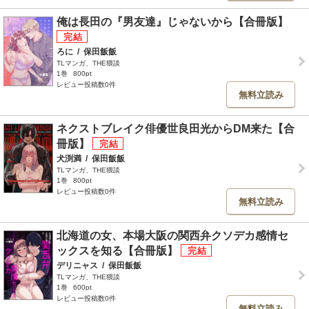
俺は長田の『男友達』じゃないから【合冊版】
ろに
/
保田飯飯
TLマンガ、THE猥談
1巻
800pt
レビュー投稿数0件
無料立読み
ネクストブレイク俳優世良田光からDM来た【合
冊版】
犬渕満
/
保田飯飯
TLマンガ、THE猥談
1巻
800pt
レビュー投稿数0件
無料立読み
北海道の女、本場大阪の関西弁クソデカ感情セ
ックスを知る【合冊版】
デリニャス
/
保田飯飯
TLマンガ、THE猥談
1巻
600pt
レビュー投稿数0件
無料立読み