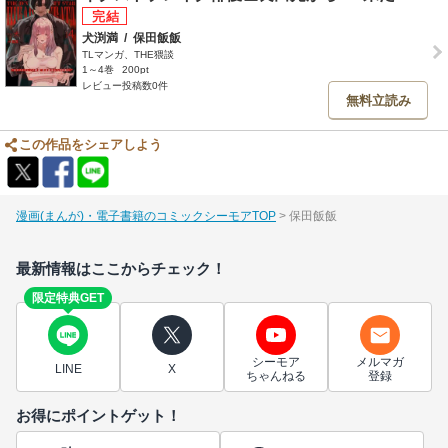
犬渕満
/
保田飯飯
TLマンガ、THE猥談
1～4巻
200pt
レビュー投稿数0件
無料立読み
この作品をシェアしよう
漫画(まんが)・電子書籍のコミックシーモアTOP
保田飯飯
最新情報はここからチェック！
限定特典GET
シーモア
メルマガ
LINE
X
ちゃんねる
登録
お得にポイントゲット！