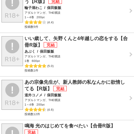
う【R版】
輪子湖わこ
/
保田飯飯
アダルトマンガ、THE猥談
1～4巻
200pt
(4.4)
投稿数5件
いい歳して、矢野くんと4年越しの恋をする【合
冊R版】
あぶく
/
保田飯飯
アダルトマンガ、THE猥談
1巻
600pt
(5.0)
投稿数1件
あの宗像先生が、新人教師の私なんかに欲情し
てる【R版】
道外コノメ
/
保田飯飯
アダルトマンガ、THE猥談
1～4巻
200pt
(4.6)
投稿数12件
鳴海 光のはじめてを食べたい【合冊R版】