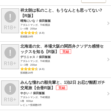
祥太朗は私のこと、もうなんとも思ってない?
【R版】
晴海にいな
/
保田飯飯
アダルトマンガ、THE猥談
1～4巻
200pt
(4.8)
投稿数19件
北海道の女、本場大阪の関西弁クソデカ感情セ
ックスを知る【R版】
デリニャス
/
保田飯飯
アダルトマンガ、THE猥談
1～3巻
200pt
(4.6)
投稿数16件
みんな憧れの順先輩と、1泊2日 お忍び酩酊ガチ
交尾旅【合冊R版】
やさい
/
保田飯飯
アダルトマンガ、THE猥談
1巻
600pt
レビュー投稿数0件