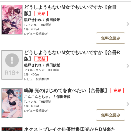
どうしようもないM女でもいいですか【合冊
版】
稲戸せれれ
/
保田飯飯
TLマンガ、THE猥談
1巻
400pt
レビュー投稿数0件
無料立読み
どうしようもないM女でもいいですか【合冊R
版】
稲戸せれれ
/
保田飯飯
アダルトマンガ、THE猥談
1巻
400pt
レビュー投稿数0件
鳴海 光のはじめてを食べたい【合冊版】
こんこんとちゅ。
/
保田飯飯
TLマンガ、THE猥談
1巻
600pt
レビュー投稿数0件
無料立読み
ネクストブレイク俳優世良田光からDM来た