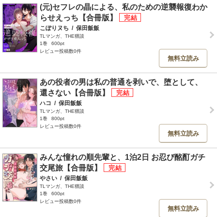
(元)セフレの晶による、私のための逆襲報復わか
らせえっち【合冊版】
こぽりヌち
/
保田飯飯
TLマンガ、THE猥談
1巻
600pt
レビュー投稿数0件
無料立読み
あの役者の男は私の普通を剥いで、堕として、
還さない【合冊版】
ハコ
/
保田飯飯
TLマンガ、THE猥談
1巻
800pt
レビュー投稿数0件
無料立読み
みんな憧れの順先輩と、1泊2日 お忍び酩酊ガチ
交尾旅【合冊版】
やさい
/
保田飯飯
TLマンガ、THE猥談
1巻
600pt
レビュー投稿数0件
無料立読み