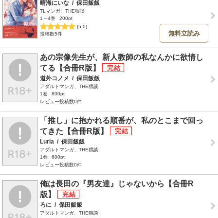
晴海にいな
/
保田飯飯
TLマンガ、THE猥談
1～4巻
200pt
(5.0)
無料立読み
投稿数5件
あの宗像先生が、新人教師の私なんかに欲情し
てる【合冊R版】
道外コノメ
/
保田飯飯
アダルトマンガ、THE猥談
1巻
800pt
レビュー投稿数0件
「推し」に抱かれる順番が、私のとこまで回っ
てきた【合冊R版】
Luria
/
保田飯飯
アダルトマンガ、THE猥談
1巻
600pt
レビュー投稿数0件
俺は長田の『男友達』じゃないから【合冊R
版】
ろに
/
保田飯飯
アダルトマンガ、THE猥談