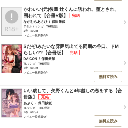
かわいい(元)後輩 辻くんに誘われ、堕とされ、
囲われて【合冊R版】
ながむらあさひ
/
保田飯飯
アダルトマンガ、THE猥談
1巻
400pt
レビュー投稿数0件
Sだぞ!みたいな雰囲気出てる同期の谷口、ドM
らしい??【合冊版】
DAICON
/
保田飯飯
TLマンガ、THE猥談
1巻
600pt
レビュー投稿数0件
無料立読み
いい歳して、矢野くんと4年越しの恋をする【合
冊版】
あぶく
/
保田飯飯
TLマンガ、THE猥談
1巻
600pt
レビュー投稿数0件
無料立読み