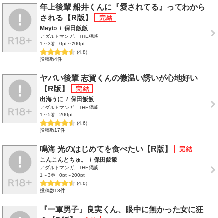
年上後輩 船井くんに『愛されてる』ってわから
される【R版】
Meyto
/
保田飯飯
アダルトマンガ、THE猥談
1～3巻
0pt～200pt
(4.8)
投稿数4件
ヤバい後輩 志賀くんの微温い誘いが心地好い
【R版】
出海うに
/
保田飯飯
アダルトマンガ、THE猥談
1～5巻
200pt
(4.6)
投稿数17件
鳴海 光のはじめてを食べたい【R版】
こんこんとちゅ。
/
保田飯飯
アダルトマンガ、THE猥談
1～3巻
0pt～200pt
(4.8)
投稿数13件
『一軍男子』良実くん、眼中に無かった女に狂