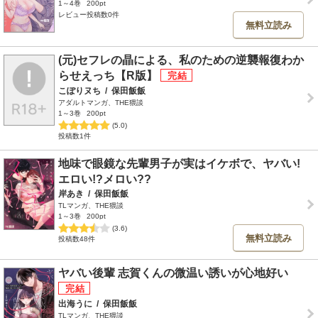
1～4巻
200pt
レビュー投稿数0件
無料立読み
(元)セフレの晶による、私のための逆襲報復わか
らせえっち【R版】
こぽりヌち
/
保田飯飯
アダルトマンガ、THE猥談
1～3巻
200pt
(5.0)
投稿数1件
地味で眼鏡な先輩男子が実はイケボで、ヤバい!
エロい!?メロい??
岸あき
/
保田飯飯
TLマンガ、THE猥談
1～3巻
200pt
(3.6)
無料立読み
投稿数48件
ヤバい後輩 志賀くんの微温い誘いが心地好い
出海うに
/
保田飯飯
TLマンガ、THE猥談