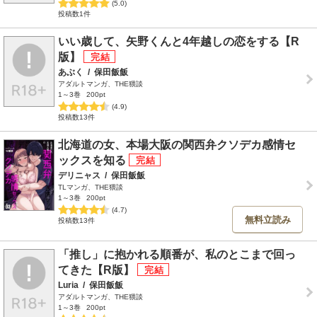
(5.0)
投稿数1件
いい歳して、矢野くんと4年越しの恋をする【R
版】
あぶく
/
保田飯飯
アダルトマンガ、THE猥談
1～3巻
200pt
(4.9)
投稿数13件
北海道の女、本場大阪の関西弁クソデカ感情セ
ックスを知る
デリニャス
/
保田飯飯
TLマンガ、THE猥談
1～3巻
200pt
(4.7)
無料立読み
投稿数13件
「推し」に抱かれる順番が、私のとこまで回っ
てきた【R版】
Luria
/
保田飯飯
アダルトマンガ、THE猥談
1～3巻
200pt