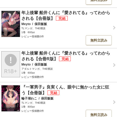
年上後輩 船井くんに『愛されてる』ってわから
される【合冊版】
Meyto
/
保田飯飯
TLマンガ、THE猥談
1巻
600pt
レビュー投稿数0件
無料立読み
年上後輩 船井くんに『愛されてる』ってわから
される【合冊R版】
Meyto
/
保田飯飯
アダルトマンガ、THE猥談
1巻
600pt
レビュー投稿数0件
『一軍男子』良実くん、眼中に無かった女に狂
う【合冊版】
輪子湖わこ
/
保田飯飯
TLマンガ、THE猥談
1巻
800pt
レビュー投稿数0件
無料立読み