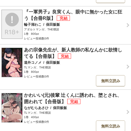
『一軍男子』良実くん、眼中に無かった女に狂
う【合冊R版】
輪子湖わこ
/
保田飯飯
アダルトマンガ、THE猥談
1巻
800pt
レビュー投稿数0件
あの宗像先生が、新人教師の私なんかに欲情し
てる【合冊版】
道外コノメ
/
保田飯飯
TLマンガ、THE猥談
1巻
800pt
レビュー投稿数0件
無料立読み
かわいい(元)後輩 辻くんに誘われ、堕とされ、
囲われて【合冊版】
ながむらあさひ
/
保田飯飯
TLマンガ、THE猥談
1巻
400pt
レビュー投稿数0件
無料立読み