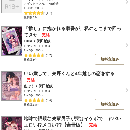
アダルトマンガ、THE猥談
1～3巻
200pt
(4.7)
投稿数3件
「推し」に抱かれる順番が、私のとこまで回っ
てきた
Luria
/
保田飯飯
TLマンガ、THE猥談
1～3巻
200pt
(4.7)
無料立読み
投稿数3件
いい歳して、矢野くんと4年越しの恋をする
あぶく
/
保田飯飯
TLマンガ、THE猥談
1～3巻
200pt
(4.6)
無料立読み
投稿数13件
地味で眼鏡な先輩男子が実はイケボで、ヤバい!
エロい!?メロい??【合冊版】