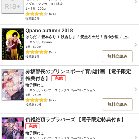
アダルトマンガ、THE猥談
1～4巻
200pt
(4.4)
投稿数5件
Qpano autumn 2018
はらだ
/
碧本さり
/
秋吉しま
/
安堂ろめだ
/
杏ゆか里
/
上原あり
BLマンガ、Qpano
1巻
890pt
(5.0)
無料立読み
投稿数1件
赤坂部長のプリンスボーイ育成計画 【電子限定
特典付き】
輪子湖わこ
BLマンガ、バンブーコミックス Qpaコレクション
1巻
750pt
(4.7)
無料立読み
投稿数50件
倒錯絶頂ラブラバーズ 【電子限定特典付き】
輪子湖わこ
BLマンガ、バンブーコミックス Qpaコレクション