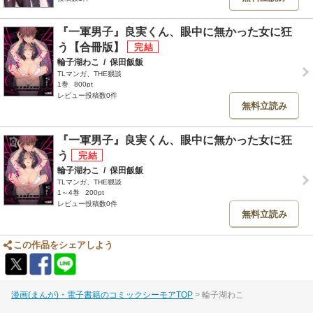
『一軍男子』良実くん、眼中に無かった女に狂
う【合冊版】
輪子湖わこ
/
保田飯飯
TLマンガ、THE猥談
1巻
800pt
レビュー投稿数0件
無料立読み
『一軍男子』良実くん、眼中に無かった女に狂
う
輪子湖わこ
/
保田飯飯
TLマンガ、THE猥談
1～4巻
200pt
レビュー投稿数0件
無料立読み
この作品をシェアしよう
漫画(まんが)・電子書籍のコミックシーモアTOP
輪子湖わこ