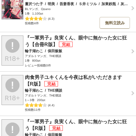
蔓沢つた子
/
明美
/
吾妻香夜
/
Ｓ井ミツル
/
加東鉄瓶
/
灰田ナナコ
BLマンガ、Qpano
1巻
1,100pt
(4.3)
無料立読み
投稿数4件
『一軍男子』良実くん、眼中に無かった女に狂
う【合冊R版】
輪子湖わこ
/
保田飯飯
アダルトマンガ、THE猥談
1巻
800pt
レビュー投稿数0件
肉食男子ユキくんを今夜は私がいただきます
【R版】
輪子湖わこ
/
THE猥談
アダルトマンガ、THE猥談
1～3巻
200pt
(4.4)
投稿数11件
『一軍男子』良実くん、眼中に無かった女に狂
う【R版】
輪子湖わこ
/
保田飯飯