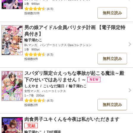
1巻
900pt
(4.5)
無料立読み
投稿数22件
男の娘アイドル全員バリタチ計画 【電子限定特
典付き】
輪子湖わこ
BLマンガ、バンブーコミックス Qpaコレクション
1巻
900pt
(4.5)
無料立読み
投稿数6件
スパダリ限定☆えっちな事故が起こる魔法～殿
下のせいではありません！～
しえやま
/
こいなだ陽日
/
輪子湖わこ
女性マンガ、ハニーコミックス
1～7巻
200pt
(4.5)
無料立読み
投稿数2件
肉食男子ユキくんを今夜は私がいただきます
輪子湖わこ
/
THE猥談