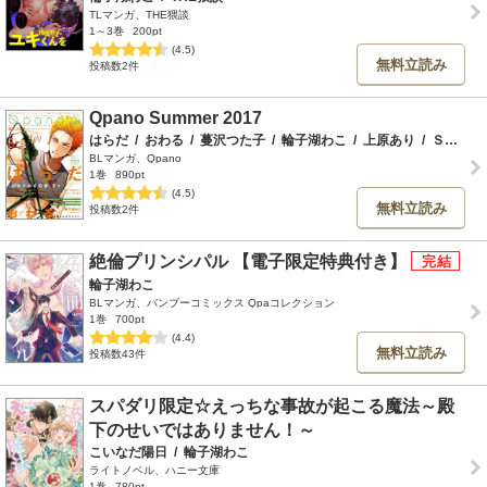
TLマンガ、THE猥談
1～3巻
200pt
(4.5)
無料立読み
投稿数2件
Qpano Summer 2017
はらだ
/
おわる
/
蔓沢つた子
/
輪子湖わこ
/
上原あり
/
Ｓ井ミツル
BLマンガ、Qpano
1巻
890pt
(4.5)
無料立読み
投稿数2件
絶倫プリンシパル 【電子限定特典付き】
輪子湖わこ
BLマンガ、バンブーコミックス Qpaコレクション
1巻
700pt
(4.4)
無料立読み
投稿数43件
スパダリ限定☆えっちな事故が起こる魔法～殿
下のせいではありません！～
こいなだ陽日
/
輪子湖わこ
ライトノベル、ハニー文庫
1巻
780pt