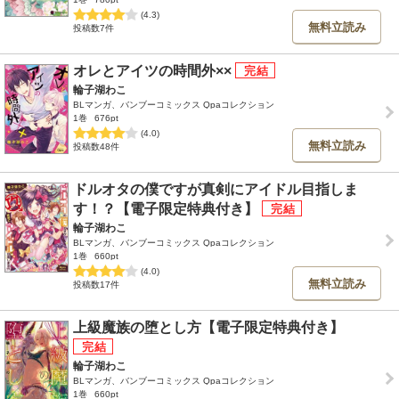
(4.3)
無料立読み
投稿数7件
オレとアイツの時間外××
輪子湖わこ
BLマンガ、バンブーコミックス Qpaコレクション
1巻
676pt
(4.0)
無料立読み
投稿数48件
ドルオタの僕ですが真剣にアイドル目指しま
す！？【電子限定特典付き】
輪子湖わこ
BLマンガ、バンブーコミックス Qpaコレクション
1巻
660pt
(4.0)
無料立読み
投稿数17件
上級魔族の堕とし方【電子限定特典付き】
輪子湖わこ
BLマンガ、バンブーコミックス Qpaコレクション
1巻
660pt