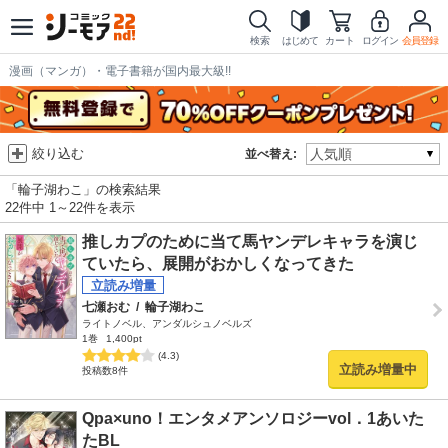
検索
はじめて
カート
ログイン
会員登録
漫画（マンガ）・電子書籍が国内最大級!!
絞り込む
並べ替え:
「輪子湖わこ」の検索結果
22件中 1～22件を表示
推しカプのために当て馬ヤンデレキャラを演じ
ていたら、展開がおかしくなってきた
七瀬おむ
/
輪子湖わこ
ライトノベル、アンダルシュノベルズ
1巻
1,400pt
(4.3)
立読み増量中
投稿数8件
Qpa×uno！エンタメアンソロジーvol．1あいた
たBL