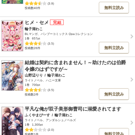
(3.9)
無料立読み
投稿数40件
ヒメ・セメ
輪子湖わこ
BLマンガ、バンブーコミックス Qpaコレクション
1巻
657pt
(3.5)
無料立読み
投稿数26件
結婚は契約に含まれません！～助けたのは伯爵
令嬢のはずですが～
山野辺りり
/
輪子湖わこ
ライトノベル、ハニー文庫
1巻
700pt
(3.5)
無料立読み
投稿数2件
平凡な俺が双子美形御曹司に溺愛されてます
ふくやまぴーす
/
輪子湖わこ
ライトノベル、アンダルシュノベルズ
1巻
1,300pt
(2.0)
無料立読み
投稿数1件