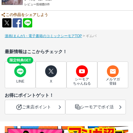
レビュー投稿数0件
この作品をシェアしよう
漫画(まんが)・電子書籍のコミックシーモアTOP
ギムパ
最新情報はここからチェック！
限定特典GET
シーモア
メルマガ
LINE
X
ちゃんねる
登録
お得にポイントゲット！
ご来店ポイント
シーモアでポイ活