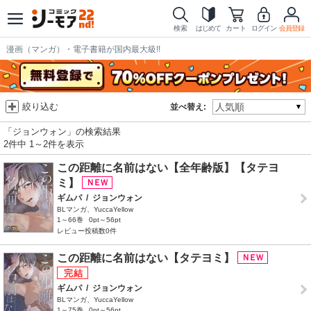
検索
はじめて
カート
ログイン
会員登録
漫画（マンガ）・電子書籍が国内最大級!!
絞り込む
並べ替え:
「ジョンウォン」の検索結果
2件中 1～2件を表示
この距離に名前はない【全年齢版】【タテヨ
ミ】
ギムパ
/
ジョンウォン
BLマンガ、YuccaYellow
1～66巻
0pt～56pt
レビュー投稿数0件
この距離に名前はない【タテヨミ】
ギムパ
/
ジョンウォン
BLマンガ、YuccaYellow
1～75巻
0pt～56pt