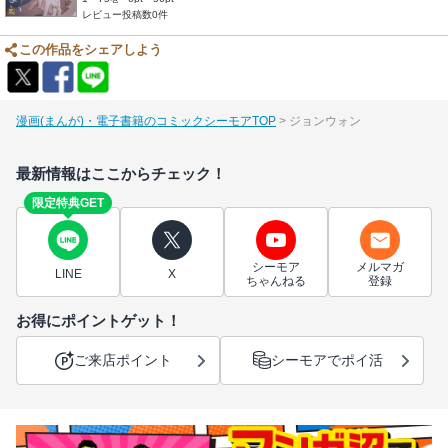
レビュー投稿数0件
この作品をシェアしよう
漫画(まんが)・電子書籍のコミックシーモアTOP
ジョンウォン
最新情報はここからチェック！
限定特典GET
シーモア
メルマガ
LINE
X
ちゃんねる
登録
お得にポイントゲット！
ご来店ポイント
シーモアでポイ活