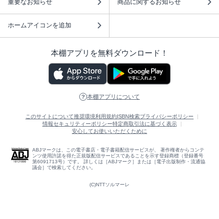
重要なお知らせ
商品に関するお知らせ
ホームアイコンを追加
本棚アプリを無料ダウンロード！
本棚アプリについて
このサイトについて
推奨環境
利用規約
ISBN検索
プライバシーポリシー
情報セキュリティーポリシー
特定商取引法に基づく表示
安心してお使いいただくために
ABJマークは、この電子書店・電子書籍配信サービスが、 著作権者からコンテ
ンツ使用許諾を得た正規版配信サービスであることを示す登録商標（登録番号
第6091713号）です。 詳しくは［ABJマーク］または［電子出版制作・流通協
議会］で検索してください。
(C)NTTソルマーレ