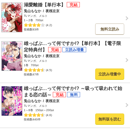
溺愛離婚【単行本】
兎山もなか
/
夜桜左京
TLマンガ、メルト
1～2巻
700pt
(4.2)
無料立読み
投稿数93件
雄っぱぶ…って何ですか!?【単行本】【電子限
定特典付】
兎山もなか
/
夜桜左京
TLマンガ、メルト
1巻
700pt
(4.5)
立読み増量中
投稿数47件
雄っぱぶ…って何ですか!? ～吸って吸われて始
まる恋の話～
兎山もなか
/
夜桜左京
TLマンガ、メルト
1～8巻
150pt～200pt
(4.6)
無料版を読む
投稿数440件