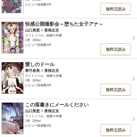
レビュー投稿数0件
無料立読み
快感公開撮影会～堕ちた女子アナ～
山口美恵
/
夜桜左京
ライトノベル、秘蜜の本棚
1巻
300pt
レビュー投稿数0件
無料立読み
愛しのドール
寒竹泉美
/
夜桜左京
ライトノベル、秘蜜の本棚
1巻
300pt
レビュー投稿数0件
無料立読み
この落書きにメールください
山口美恵
/
夜桜左京
ライトノベル、秘蜜の本棚
1巻
200pt
レビュー投稿数0件
無料立読み