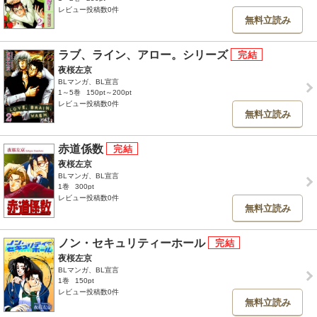
レビュー投稿数0件
無料立読み
ラブ、ライン、アロー。シリーズ
夜桜左京
BLマンガ、BL宣言
1～5巻
150pt～200pt
レビュー投稿数0件
無料立読み
赤道係数
夜桜左京
BLマンガ、BL宣言
1巻
300pt
レビュー投稿数0件
無料立読み
ノン・セキュリティーホール
夜桜左京
BLマンガ、BL宣言
1巻
150pt
レビュー投稿数0件
無料立読み