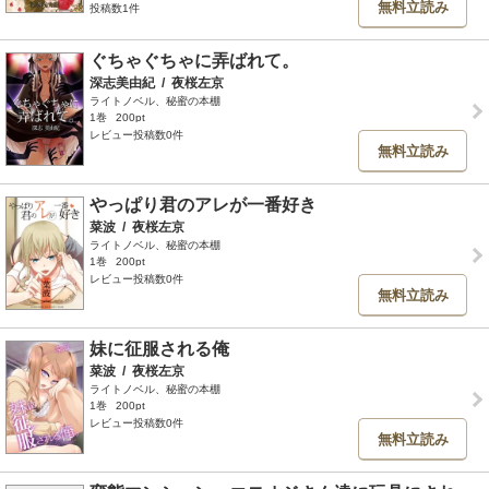
無料立読み
投稿数1件
ぐちゃぐちゃに弄ばれて。
深志美由紀
/
夜桜左京
ライトノベル、秘蜜の本棚
1巻
200pt
レビュー投稿数0件
無料立読み
やっぱり君のアレが一番好き
菜波
/
夜桜左京
ライトノベル、秘蜜の本棚
1巻
200pt
レビュー投稿数0件
無料立読み
妹に征服される俺
菜波
/
夜桜左京
ライトノベル、秘蜜の本棚
1巻
200pt
レビュー投稿数0件
無料立読み