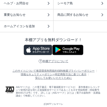
ヘルプ・お問合せ
シーモア島
重要なお知らせ
商品に関するお知らせ
ホームアイコンを追加
本棚アプリを無料ダウンロード！
本棚アプリについて
このサイトについて
推奨環境
利用規約
ISBN検索
プライバシーポリシー
情報セキュリティーポリシー
特定商取引法に基づく表示
安心してお使いいただくために
ABJマークは、この電子書店・電子書籍配信サービスが、 著作権者からコンテ
ンツ使用許諾を得た正規版配信サービスであることを示す登録商標（登録番号
第6091713号）です。 詳しくは［ABJマーク］または［電子出版制作・流通協
議会］で検索してください。
(C)NTTソルマーレ