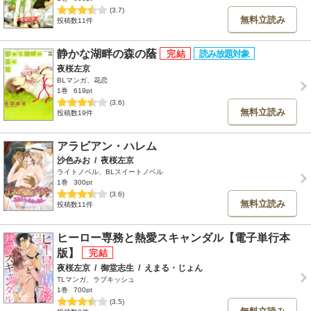
(3.7)
無料立読み
投稿数11件
静かな湖畔の森の蔭
夜桜左京
BLマンガ、花恋
1巻
619pt
(3.6)
無料立読み
投稿数19件
アラビアン・ハレム
沙色みお
/
夜桜左京
ライトノベル、BLスイートノベル
1巻
300pt
(3.6)
無料立読み
投稿数11件
ヒーロー専務と熱愛スキャンダル【電子単行本
版】
夜桜左京
/
御堂志生
/
えまる・じょん
TLマンガ、ラブキッシュ
1巻
700pt
(3.5)