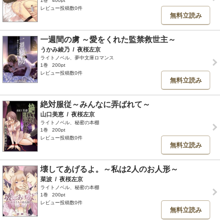
1巻
400pt
レビュー投稿数0件
無料立読み
一週間の虜 ～愛をくれた監禁救世主～
うかみ綾乃
/
夜桜左京
ライトノベル、夢中文庫ロマンス
1巻
200pt
レビュー投稿数0件
無料立読み
絶対服従～みんなに弄ばれて～
山口美恵
/
夜桜左京
ライトノベル、秘蜜の本棚
1巻
200pt
レビュー投稿数0件
無料立読み
壊してあげるよ。～私は2人のお人形～
菜波
/
夜桜左京
ライトノベル、秘蜜の本棚
1巻
200pt
レビュー投稿数0件
無料立読み