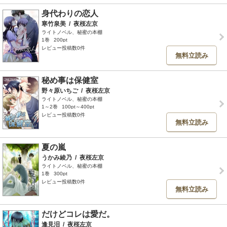
身代わりの恋人
寒竹泉美
/
夜桜左京
ライトノベル、秘蜜の本棚
1巻
200pt
レビュー投稿数0件
無料立読み
秘め事は保健室
野々原いちご
/
夜桜左京
ライトノベル、秘蜜の本棚
1～2巻
100pt～400pt
レビュー投稿数0件
無料立読み
夏の嵐
うかみ綾乃
/
夜桜左京
ライトノベル、秘蜜の本棚
1巻
300pt
レビュー投稿数0件
無料立読み
だけどコレは愛だ。
逢見泪
/
夜桜左京