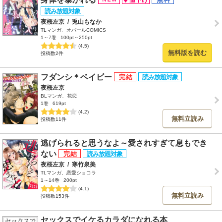
夜桜左京
/
兎山もなか
TLマンガ、オパールCOMICS
1～7巻
100pt～250pt
(4.5)
無料版を読む
投稿数2件
フダンシ＊ベイビー
夜桜左京
BLマンガ、花恋
1巻
619pt
(4.2)
無料立読み
投稿数11件
逃げられると思うなよ～愛されすぎて息もでき
ない
夜桜左京
/
寒竹泉美
TLマンガ、恋愛ショコラ
1～14巻
200pt
(4.1)
無料立読み
投稿数153件
セックスでイケるカラダになれる本