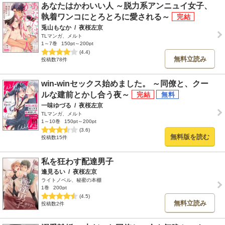
あなたはかわいい人 ～脱力系アンニュイ女子、
執着ワンコにとろとろに愛される～
兎山もなか
/
夜桜左京
TLマンガ、メルト
1～7巻
150pt～200pt
(4.4)
無料立読み
投稿数78件
win-winセックス始めました。 ～同僚と、クー
ルな建前とかし合う夜～
一味ゆづる
/
夜桜左京
TLマンガ、メルト
1～10巻
150pt～200pt
(3.6)
無料版を読む
投稿数15件
私を狂わす配達男子
逢見るい
/
夜桜左京
ライトノベル、秘蜜の本棚
1巻
200pt
(4.5)
無料立読み
投稿数2件