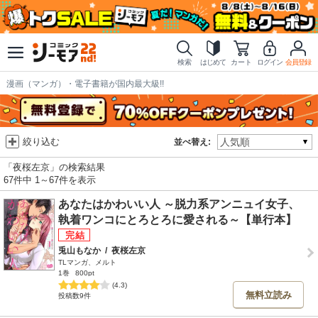
検索
はじめて
カート
ログイン
会員登録
漫画（マンガ）・電子書籍が国内最大級!!
絞り込む
並べ替え:
「夜桜左京」の検索結果
67件中 1～67件を表示
あなたはかわいい人 ～脱力系アンニュイ女子、
執着ワンコにとろとろに愛される～【単行本】
兎山もなか
/
夜桜左京
TLマンガ、メルト
1巻
800pt
(4.3)
無料立読み
投稿数9件