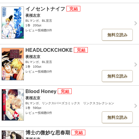
イノセントナイフ
夜桜左京
BLマンガ、BL宣言
1巻
200pt
レビュー投稿数0件
無料立読み
HEADLOCKCHOKE
夜桜左京
BLマンガ、BL宣言
1巻
100pt
レビュー投稿数0件
無料立読み
Blood Honey
夜桜左京
BLマンガ、リンクス/バーズコミックス リンクスコレクション
1巻
590pt
レビュー投稿数0件
無料立読み
博士の微妙な思春期