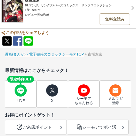
夜桜左京
BLマンガ、リンクス/バーズコミックス リンクスコレクション
1巻
590pt
レビュー投稿数0件
無料立読み
この作品をシェアしよう
漫画(まんが)・電子書籍のコミックシーモアTOP
夜桜左京
最新情報はここからチェック！
限定特典GET
シーモア
メルマガ
LINE
X
ちゃんねる
登録
お得にポイントゲット！
ご来店ポイント
シーモアでポイ活