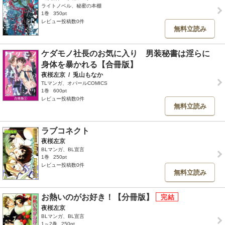
ライトノベル、秘蜜の本棚
1巻
350pt
レビュー投稿数0件
無料立読み
ケダモノ社長のお気に入り 男装秘書は淫らに
身体を暴かれる【合冊版】
夜桜左京
/
兎山もなか
TLマンガ、オパールCOMICS
1巻
600pt
レビュー投稿数0件
無料立読み
ラブコネクト
夜桜左京
BLマンガ、BL宣言
1巻
250pt
レビュー投稿数0件
無料立読み
お熱いのがお好き！【分冊版】
夜桜左京
BLマンガ、BL宣言
1～2巻
250pt