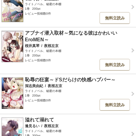
ライトノベル、秘蜜の本棚
1巻
200pt
レビュー投稿数0件
無料立読み
アブナイ潜入取材～気になる彼はかわいい
EroMEN～
桜井真琴
/
夜桜左京
ライトノベル、秘蜜の本棚
1巻
200pt
レビュー投稿数0件
無料立読み
恥辱の狂宴～ドSだらけの快感ハプバー～
深志美由紀
/
夜桜左京
ライトノベル、秘蜜の本棚
1巻
200pt
レビュー投稿数0件
無料立読み
溢れて溺れて
逢見るい
/
夜桜左京
ライトノベル、秘蜜の本棚
1巻
300pt