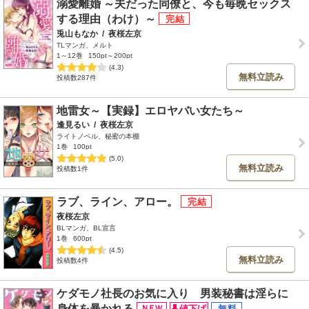
溺愛離婚 ～夫だった同僚と、今も毎晩セックス
する理由（わけ）～
兎山もなか
/
夜桜左京
TLマンガ、メルト
1～12巻
150pt～200pt
(4.3)
無料立読み
投稿数287件
地雷女～【実録】エロヤバい女たち～
逢見るい
/
夜桜左京
ライトノベル、秘蜜の本棚
1巻
100pt
(5.0)
無料立読み
投稿数1件
ラブ、ライン、アロー。
夜桜左京
BLマンガ、BL宣言
1巻
600pt
(4.5)
無料立読み
投稿数4件
ケダモノ社長のお気に入り 男装秘書は淫らに
身体を暴かれる