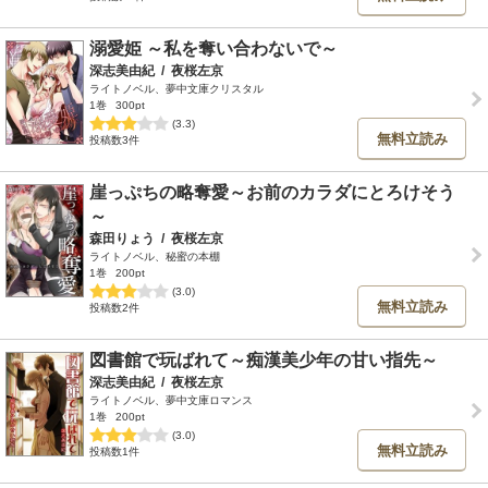
溺愛姫 ～私を奪い合わないで～
深志美由紀
/
夜桜左京
ライトノベル、夢中文庫クリスタル
1巻
300pt
(3.3)
無料立読み
投稿数3件
崖っぷちの略奪愛～お前のカラダにとろけそう
～
森田りょう
/
夜桜左京
ライトノベル、秘蜜の本棚
1巻
200pt
(3.0)
無料立読み
投稿数2件
図書館で玩ばれて～痴漢美少年の甘い指先～
深志美由紀
/
夜桜左京
ライトノベル、夢中文庫ロマンス
1巻
200pt
(3.0)
無料立読み
投稿数1件