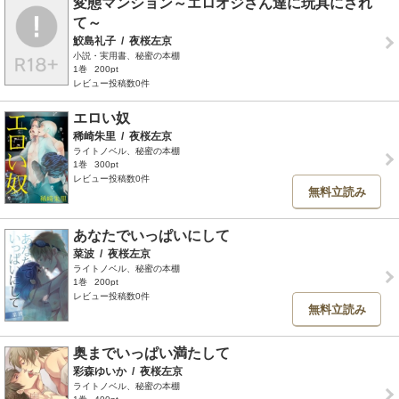
変態マンション～エロオジさん達に玩具にされ
て～
鮫島礼子
/
夜桜左京
小説・実用書、秘蜜の本棚
1巻
200pt
レビュー投稿数0件
エロい奴
稀崎朱里
/
夜桜左京
ライトノベル、秘蜜の本棚
1巻
300pt
レビュー投稿数0件
無料立読み
あなたでいっぱいにして
菜波
/
夜桜左京
ライトノベル、秘蜜の本棚
1巻
200pt
レビュー投稿数0件
無料立読み
奥までいっぱい満たして
彩森ゆいか
/
夜桜左京
ライトノベル、秘蜜の本棚