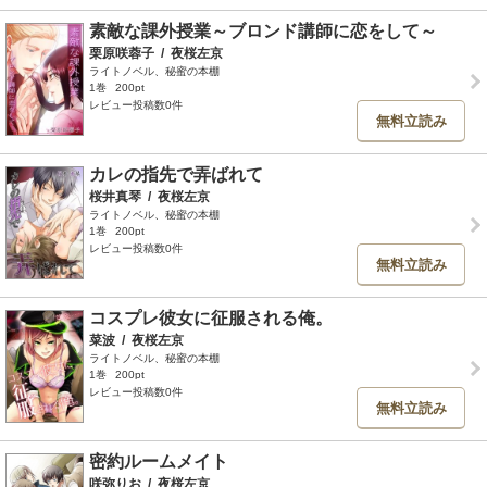
素敵な課外授業～ブロンド講師に恋をして～
栗原咲蓉子
/
夜桜左京
ライトノベル、秘蜜の本棚
1巻
200pt
レビュー投稿数0件
無料立読み
カレの指先で弄ばれて
桜井真琴
/
夜桜左京
ライトノベル、秘蜜の本棚
1巻
200pt
レビュー投稿数0件
無料立読み
コスプレ彼女に征服される俺。
菜波
/
夜桜左京
ライトノベル、秘蜜の本棚
1巻
200pt
レビュー投稿数0件
無料立読み
密約ルームメイト
咲弥りお
/
夜桜左京