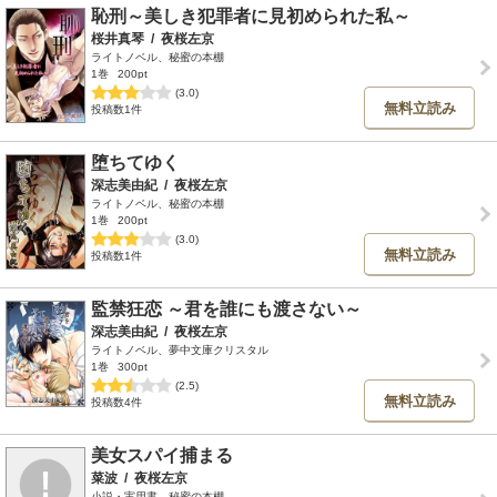
恥刑～美しき犯罪者に見初められた私～
桜井真琴
/
夜桜左京
ライトノベル、秘蜜の本棚
1巻
200pt
(3.0)
無料立読み
投稿数1件
堕ちてゆく
深志美由紀
/
夜桜左京
ライトノベル、秘蜜の本棚
1巻
200pt
(3.0)
無料立読み
投稿数1件
監禁狂恋 ～君を誰にも渡さない～
深志美由紀
/
夜桜左京
ライトノベル、夢中文庫クリスタル
1巻
300pt
(2.5)
無料立読み
投稿数4件
美女スパイ捕まる
菜波
/
夜桜左京
小説・実用書、秘蜜の本棚