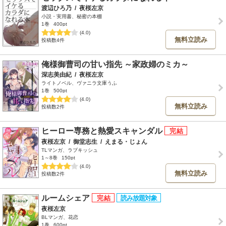
渡辺ひろ乃
/
夜桜左京
小説・実用書、秘蜜の本棚
1巻
400pt
(4.0)
無料立読み
投稿数4件
俺様御曹司の甘い指先 ～家政婦のミカ～
深志美由紀
/
夜桜左京
ライトノベル、ヴァニラ文庫うふ
1巻
500pt
(4.0)
無料立読み
投稿数2件
ヒーロー専務と熱愛スキャンダル
夜桜左京
/
御堂志生
/
えまる・じょん
TLマンガ、ラブキッシュ
1～8巻
150pt
(4.0)
無料立読み
投稿数2件
ルームシェア
夜桜左京
BLマンガ、花恋
1巻
600pt