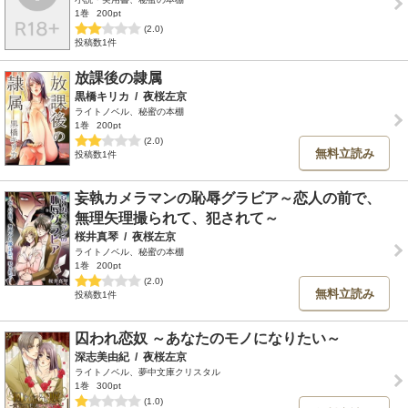
1巻
200pt
(2.0)
投稿数1件
放課後の隷属
黒橋キリカ
/
夜桜左京
ライトノベル、秘蜜の本棚
1巻
200pt
(2.0)
無料立読み
投稿数1件
妄執カメラマンの恥辱グラビア～恋人の前で、
無理矢理撮られて、犯されて～
桜井真琴
/
夜桜左京
ライトノベル、秘蜜の本棚
1巻
200pt
(2.0)
無料立読み
投稿数1件
囚われ恋奴 ～あなたのモノになりたい～
深志美由紀
/
夜桜左京
ライトノベル、夢中文庫クリスタル
1巻
300pt
(1.0)