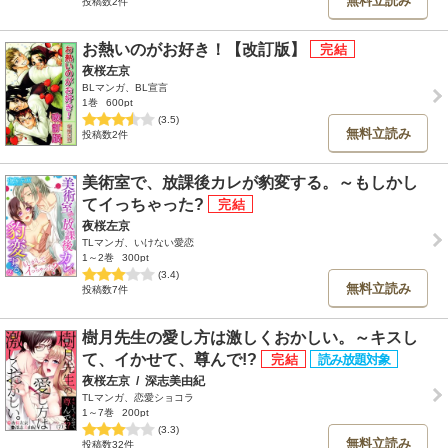
無料立読み
投稿数2件
お熱いのがお好き！【改訂版】
夜桜左京
BLマンガ、BL宣言
1巻
600pt
(3.5)
無料立読み
投稿数2件
美術室で、放課後カレが豹変する。～もしかし
てイっちゃった?
夜桜左京
TLマンガ、いけない愛恋
1～2巻
300pt
(3.4)
無料立読み
投稿数7件
樹月先生の愛し方は激しくおかしい。～キスし
て、イかせて、尊んで!?
夜桜左京
/
深志美由紀
TLマンガ、恋愛ショコラ
1～7巻
200pt
(3.3)
無料立読み
投稿数32件