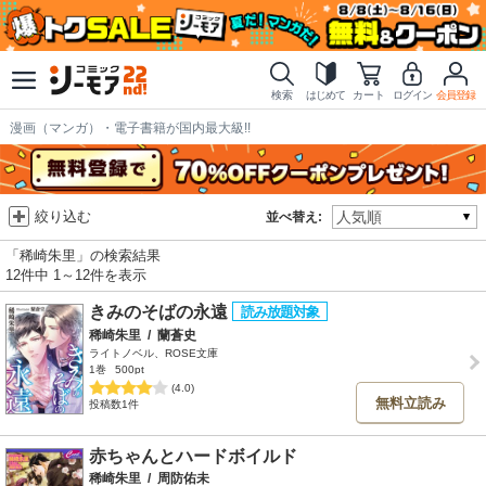
検索
はじめて
カート
ログイン
会員登録
漫画（マンガ）・電子書籍が国内最大級!!
絞り込む
並べ替え:
「稀崎朱里」の検索結果
12件中 1～12件を表示
きみのそばの永遠
稀崎朱里
/
蘭蒼史
ライトノベル、ROSE文庫
1巻
500pt
(4.0)
無料立読み
投稿数1件
赤ちゃんとハードボイルド
稀崎朱里
/
周防佑未