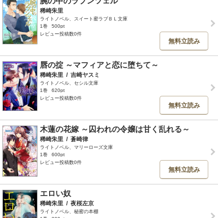
腕の中のラプンツェル
稀崎朱里
ライトノベル、スイート蜜ラブＢＬ文庫
1巻
500pt
レビュー投稿数0件
無料立読み
唇の掟 ～マフィアと恋に堕ちて～
稀崎朱里
/
吉崎ヤスミ
ライトノベル、セシル文庫
1巻
620pt
レビュー投稿数0件
無料立読み
木蓮の花嫁 ～囚われの令嬢は甘く乱れる～
稀崎朱里
/
蒼崎律
ライトノベル、マリーローズ文庫
1巻
600pt
レビュー投稿数0件
無料立読み
エロい奴
稀崎朱里
/
夜桜左京
ライトノベル、秘蜜の本棚