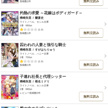
無料立読み
投稿数2件
灼熱の求愛 ～花嫁はボディガード～
稀崎朱里
/
蘭蒼史
ライトノベル、セシル文庫
1巻
680pt
(1.0)
無料立読み
投稿数1件
囚われの人妻と強引な騎士
稀崎朱里
/
すがはらりゅう
ライトノベル、ハニー文庫
1巻
700pt
(1.0)
無料立読み
投稿数1件
子連れ社長と代理シッター
稀崎朱里
/
椎名ミドリ
ライトノベル、セシル文庫
1巻
680pt
レビュー投稿数0件
無料立読み