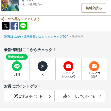
1巻
300pt
レビュー投稿数0件
無料立読み
この作品をシェアしよう
漫画(まんが)・電子書籍のコミックシーモアTOP
稀崎朱里
最新情報はここからチェック！
限定特典GET
シーモア
メルマガ
LINE
X
ちゃんねる
登録
お得にポイントゲット！
ご来店ポイント
シーモアでポイ活