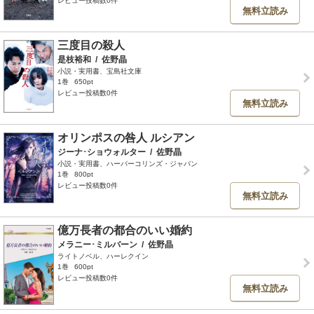
レビュー投稿数0件
無料立読み
三度目の殺人
是枝裕和
/
佐野晶
小説・実用書、宝島社文庫
1巻
650pt
レビュー投稿数0件
無料立読み
オリンポスの咎人 ルシアン
ジーナ･ショウォルター
/
佐野晶
小説・実用書、ハーパーコリンズ・ジャパン
1巻
800pt
レビュー投稿数0件
無料立読み
億万長者の都合のいい婚約
メラニー･ミルバーン
/
佐野晶
ライトノベル、ハーレクイン
1巻
600pt
レビュー投稿数0件
無料立読み