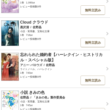
1巻
1,080pt
レビュー投稿数0件
無料立読み
Cloud クラウド
黒沢清
/
佐野晶
小説・実用書、宝島社文庫
1巻
718pt
レビュー投稿数0件
無料立読み
忘れられた婚約者【ハーレクイン・ヒストリカ
ル・スペシャル版】
アニー･バロウズ
/
佐野晶
ライトノベル、ハーレクイン
1巻
740pt
レビュー投稿数0件
無料立読み
小説 きみの色
佐野晶
/
「きみの色」製作委員会
小説・実用書、宝島社文庫
1巻
745pt
レビュー投稿数0件