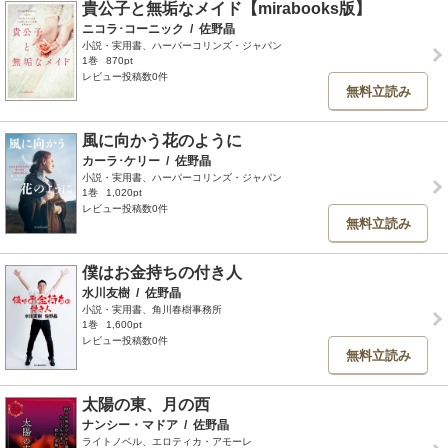
貴公子と無垢なメイド【mirabooks版】
ニコラ･コーニック
/
佐野晶
小説・実用書、ハーパーコリンズ・ジャパン
1巻
870pt
レビュー投稿数0件
無料立読み
風に向かう花のように
カーラ･ケリー
/
佐野晶
小説・実用書、ハーパーコリンズ・ジャパン
1巻
1,020pt
レビュー投稿数0件
無料立読み
僕はお金持ちの付き人
水川友樹
/
佐野晶
小説・実用書、角川春樹事務所
1巻
1,600pt
レビュー投稿数0件
無料立読み
太陽の東、月の西
ナンシー・マドア
/
佐野晶
ライトノベル、エロティカ・アモーレ