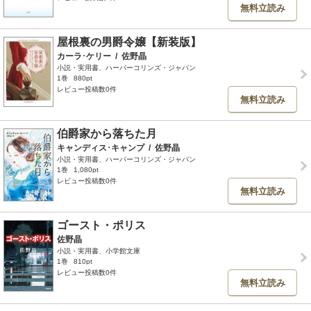
無料立読み
屋根裏の男爵令嬢【新装版】
カーラ･ケリー
/
佐野晶
小説・実用書、ハーパーコリンズ・ジャパン
1巻
880pt
レビュー投稿数0件
無料立読み
伯爵家から落ちた月
キャンディス･キャンプ
/
佐野晶
小説・実用書、ハーパーコリンズ・ジャパン
1巻
1,080pt
レビュー投稿数0件
無料立読み
ゴースト・ポリス
佐野晶
小説・実用書、小学館文庫
1巻
810pt
レビュー投稿数0件
無料立読み