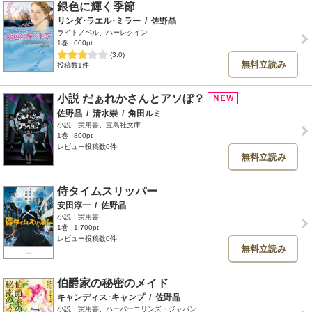
銀色に輝く季節
リンダ･ラエル･ミラー
/
佐野晶
ライトノベル、ハーレクイン
1巻
600pt
(3.0)
無料立読み
投稿数1件
小説 だぁれかさんとアソぼ？
佐野晶
/
清水崇
/
角田ルミ
小説・実用書、宝島社文庫
1巻
800pt
レビュー投稿数0件
無料立読み
侍タイムスリッパー
安田淳一
/
佐野晶
小説・実用書
1巻
1,700pt
レビュー投稿数0件
無料立読み
伯爵家の秘密のメイド
キャンディス･キャンプ
/
佐野晶
小説・実用書、ハーパーコリンズ・ジャパン