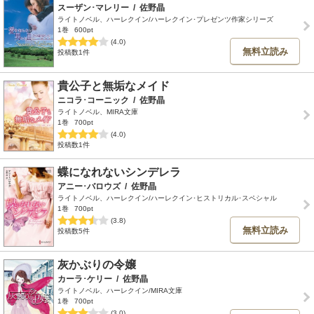
スーザン･マレリー
/
佐野晶
ライトノベル、ハーレクイン/ハーレクイン･プレゼンツ作家シリーズ
1巻
600pt
(4.0)
無料立読み
投稿数1件
貴公子と無垢なメイド
ニコラ･コーニック
/
佐野晶
ライトノベル、MIRA文庫
1巻
700pt
(4.0)
投稿数1件
蝶になれないシンデレラ
アニー･バロウズ
/
佐野晶
ライトノベル、ハーレクイン/ハーレクイン･ヒストリカル･スペシャル
1巻
700pt
(3.8)
無料立読み
投稿数5件
灰かぶりの令嬢
カーラ･ケリー
/
佐野晶
ライトノベル、ハーレクイン/MIRA文庫
1巻
700pt
(3.0)