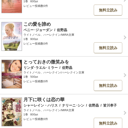
1巻
600pt
レビュー投稿数0件
無料立読み
この愛を諦め
ペニー･ジョーダン
/
佐野晶
ライトノベル、ハーレクイン/MIRA文庫
1巻
900pt
レビュー投稿数0件
無料立読み
とっておきの微笑みを
リンダ･ラエル･ミラー
/
佐野晶
ライトノベル、ハーレクイン/ハーレクイン文庫
1巻
500pt
レビュー投稿数0件
無料立読み
月下に咲くは恋の華
シャーレイン・ハリス
/
ナリーニ･シン
/
佐野晶
/
皆川孝子
ライトノベル、ハーレクイン/MIRA文庫
1巻
800pt
レビュー投稿数0件
無料立読み