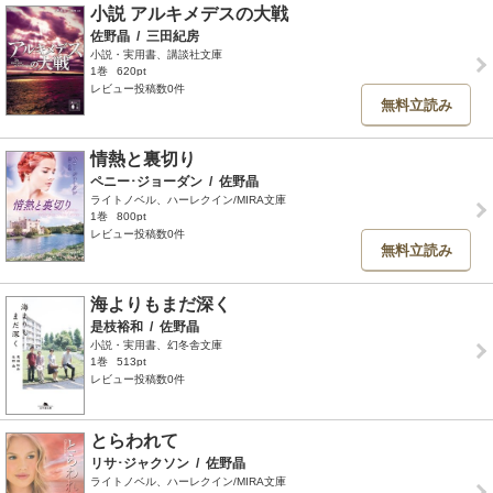
小説 アルキメデスの大戦
佐野晶
/
三田紀房
小説・実用書、講談社文庫
1巻
620pt
レビュー投稿数0件
無料立読み
情熱と裏切り
ペニー･ジョーダン
/
佐野晶
ライトノベル、ハーレクイン/MIRA文庫
1巻
800pt
レビュー投稿数0件
無料立読み
海よりもまだ深く
是枝裕和
/
佐野晶
小説・実用書、幻冬舎文庫
1巻
513pt
レビュー投稿数0件
とらわれて
リサ･ジャクソン
/
佐野晶
ライトノベル、ハーレクイン/MIRA文庫