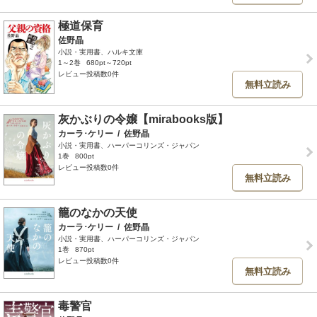
極道保育
佐野晶
小説・実用書、ハルキ文庫
1～2巻
680pt～720pt
レビュー投稿数0件
無料立読み
灰かぶりの令嬢【mirabooks版】
カーラ･ケリー
/
佐野晶
小説・実用書、ハーパーコリンズ・ジャパン
1巻
800pt
レビュー投稿数0件
無料立読み
籠のなかの天使
カーラ･ケリー
/
佐野晶
小説・実用書、ハーパーコリンズ・ジャパン
1巻
870pt
レビュー投稿数0件
無料立読み
毒警官