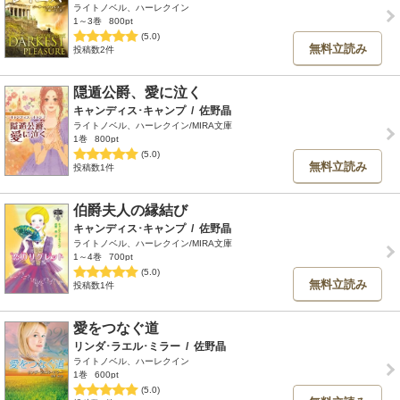
ライトノベル、ハーレクイン
1～3巻
800pt
(5.0)
無料立読み
投稿数2件
隠遁公爵、愛に泣く
キャンディス･キャンプ
/
佐野晶
ライトノベル、ハーレクイン/MIRA文庫
1巻
800pt
(5.0)
無料立読み
投稿数1件
伯爵夫人の縁結び
キャンディス･キャンプ
/
佐野晶
ライトノベル、ハーレクイン/MIRA文庫
1～4巻
700pt
(5.0)
無料立読み
投稿数1件
愛をつなぐ道
リンダ･ラエル･ミラー
/
佐野晶
ライトノベル、ハーレクイン
1巻
600pt
(5.0)