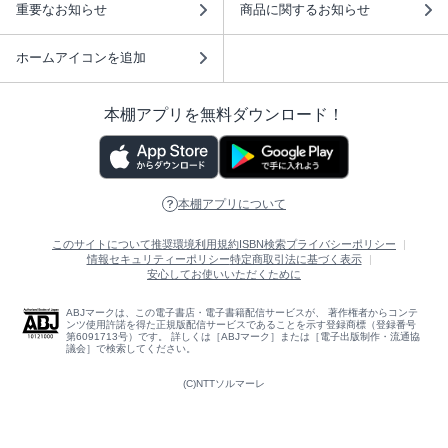
重要なお知らせ
商品に関するお知らせ
ホームアイコンを追加
本棚アプリを無料ダウンロード！
本棚アプリについて
このサイトについて
推奨環境
利用規約
ISBN検索
プライバシーポリシー
情報セキュリティーポリシー
特定商取引法に基づく表示
安心してお使いいただくために
ABJマークは、この電子書店・電子書籍配信サービスが、 著作権者からコンテ
ンツ使用許諾を得た正規版配信サービスであることを示す登録商標（登録番号
第6091713号）です。 詳しくは［ABJマーク］または［電子出版制作・流通協
議会］で検索してください。
(C)NTTソルマーレ