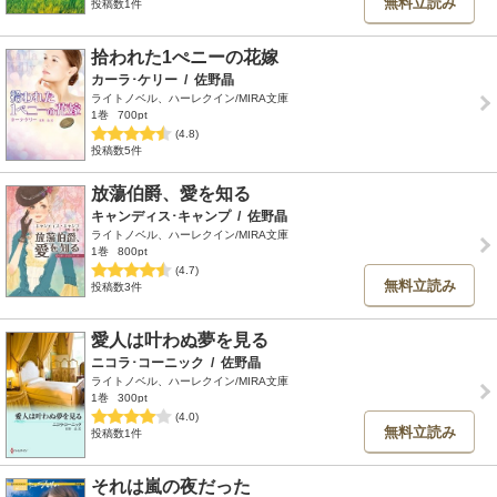
無料立読み
投稿数1件
拾われた1ぺニーの花嫁
カーラ･ケリー
/
佐野晶
ライトノベル、ハーレクイン/MIRA文庫
1巻
700pt
(4.8)
投稿数5件
放蕩伯爵、愛を知る
キャンディス･キャンプ
/
佐野晶
ライトノベル、ハーレクイン/MIRA文庫
1巻
800pt
(4.7)
無料立読み
投稿数3件
愛人は叶わぬ夢を見る
ニコラ･コーニック
/
佐野晶
ライトノベル、ハーレクイン/MIRA文庫
1巻
300pt
(4.0)
無料立読み
投稿数1件
それは嵐の夜だった