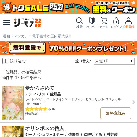
検索
はじめて
カート
ログイン
会員登録
漫画（マンガ）・電子書籍が国内最大級!!
絞り込む
並べ替え:
「佐野晶」の検索結果
56件中 1～56件を表示
夢からさめて
アン･ヘリス
/
佐野晶
ライトノベル、ハーレクイン/ハーレクイン･ヒストリカル･スペシャル
1巻
700pt
(5.0)
無料立読み
投稿数2件
オリンポスの咎人
ジーナ･ショウォルター
/
佐野晶
/
仁嶋いずる
/
村井愛