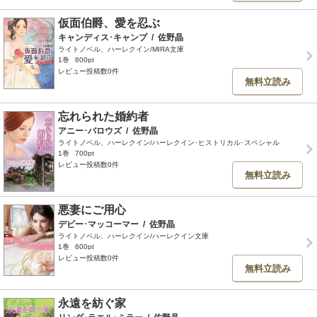
仮面伯爵、愛を忍ぶ
キャンディス･キャンプ
/
佐野晶
ライトノベル、ハーレクイン/MIRA文庫
1巻
800pt
レビュー投稿数0件
無料立読み
忘れられた婚約者
アニー･バロウズ
/
佐野晶
ライトノベル、ハーレクイン/ハーレクイン･ヒストリカル･スペシャル
1巻
700pt
レビュー投稿数0件
無料立読み
悪妻にご用心
デビー･マッコーマー
/
佐野晶
ライトノベル、ハーレクイン/ハーレクイン文庫
1巻
600pt
レビュー投稿数0件
無料立読み
永遠を紡ぐ家