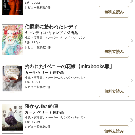
1巻
300pt
レビュー投稿数0件
無料立読み
伯爵家に拾われたレディ
キャンディス･キャンプ
/
佐野晶
小説・実用書、ハーパーコリンズ・ジャパン
1巻
920pt
レビュー投稿数0件
無料立読み
拾われた1ペニーの花嫁【mirabooks版】
カーラ･ケリー
/
佐野晶
小説・実用書、ハーパーコリンズ・ジャパン
1巻
830pt
レビュー投稿数0件
無料立読み
遥かな地の約束
カーラ･ケリー
/
佐野晶
小説・実用書、ハーパーコリンズ・ジャパン
1巻
970pt
レビュー投稿数0件
無料立読み