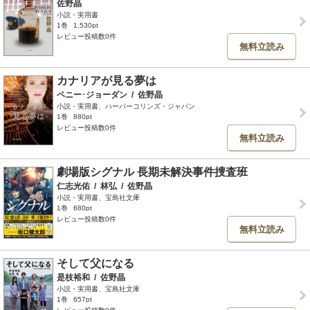
佐野晶
小説・実用書
1巻
1,530pt
レビュー投稿数0件
無料立読み
カナリアが見る夢は
ペニー･ジョーダン
/
佐野晶
小説・実用書、ハーパーコリンズ・ジャパン
1巻
880pt
レビュー投稿数0件
無料立読み
劇場版シグナル 長期未解決事件捜査班
仁志光佑
/
林弘
/
佐野晶
小説・実用書、宝島社文庫
1巻
680pt
レビュー投稿数0件
無料立読み
そして父になる
是枝裕和
/
佐野晶
小説・実用書、宝島社文庫
1巻
657pt