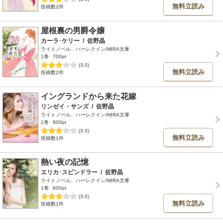
無料立読み
投稿数2件
屋根裏の男爵令嬢
カーラ･ケリー
/
佐野晶
ライトノベル、ハーレクイン/MIRA文庫
1巻
700pt
(3.0)
無料立読み
投稿数2件
イングランドから来た花嫁
リンゼイ・サンズ
/
佐野晶
ライトノベル、ハーレクイン/MIRA文庫
1巻
800pt
(3.0)
無料立読み
投稿数1件
熱い夜の記憶
エリカ･スピンドラー
/
佐野晶
ライトノベル、ハーレクイン/MIRA文庫
1巻
600pt
(3.0)
無料立読み
投稿数1件