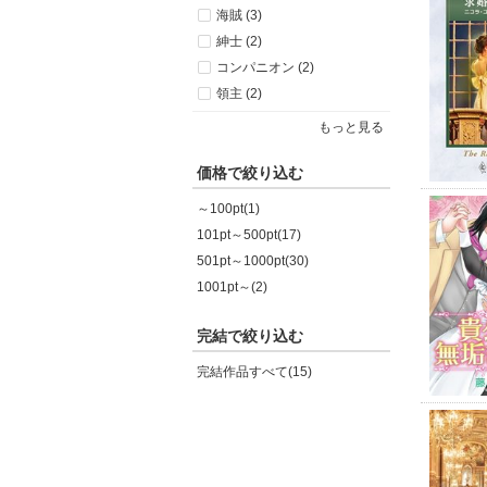
海賊 (3)
紳士 (2)
コンパニオン (2)
領主 (2)
もっと見る
価格で絞り込む
～100pt(1)
101pt～500pt(17)
501pt～1000pt(30)
1001pt～(2)
完結で絞り込む
完結作品すべて(15)