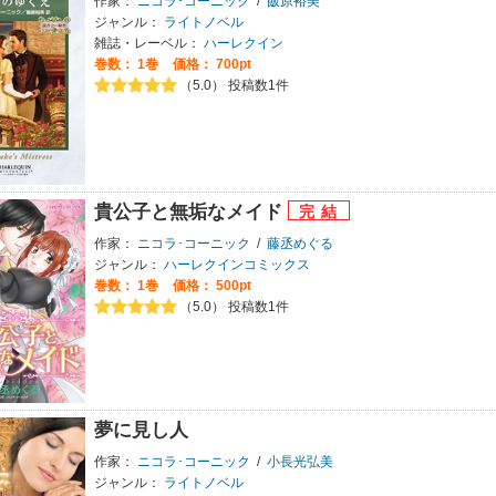
作家：
ニコラ･コーニック
/
飯原裕美
ジャンル：
ライトノベル
雑誌・レーベル：
ハーレクイン
巻数：
1巻
価格： 700pt
（5.0） 投稿数1件
貴公子と無垢なメイド
作家：
ニコラ･コーニック
/
藤丞めぐる
ジャンル：
ハーレクインコミックス
巻数：
1巻
価格： 500pt
（5.0） 投稿数1件
夢に見し人
作家：
ニコラ･コーニック
/
小長光弘美
ジャンル：
ライトノベル