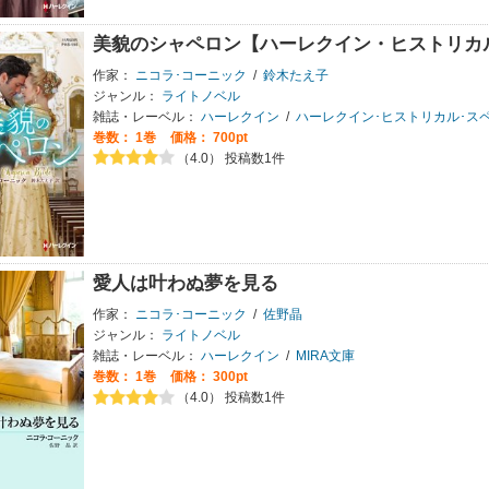
美貌のシャペロン【ハーレクイン・ヒストリカ
作家：
ニコラ･コーニック
/
鈴木たえ子
ジャンル：
ライトノベル
雑誌・レーベル：
ハーレクイン
/
ハーレクイン･ヒストリカル･ス
巻数：
1巻
価格： 700pt
（4.0） 投稿数1件
愛人は叶わぬ夢を見る
作家：
ニコラ･コーニック
/
佐野晶
ジャンル：
ライトノベル
雑誌・レーベル：
ハーレクイン
/
MIRA文庫
巻数：
1巻
価格： 300pt
（4.0） 投稿数1件