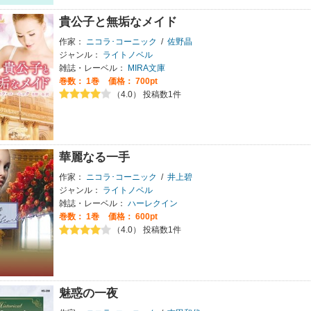
貴公子と無垢なメイド
作家：
ニコラ･コーニック
/
佐野晶
ジャンル：
ライトノベル
雑誌・レーベル：
MIRA文庫
巻数：
1巻
価格： 700pt
（4.0） 投稿数1件
華麗なる一手
作家：
ニコラ･コーニック
/
井上碧
ジャンル：
ライトノベル
雑誌・レーベル：
ハーレクイン
巻数：
1巻
価格： 600pt
（4.0） 投稿数1件
魅惑の一夜