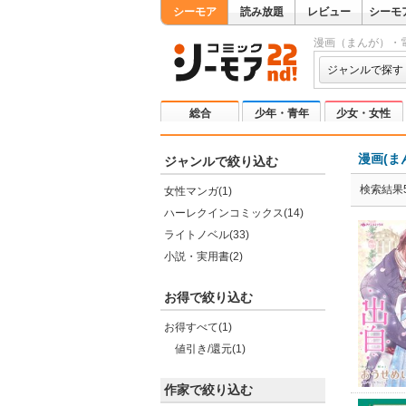
シーモア
読み放題
レビュー
シーモ
漫画（まんが）・
ジャンルで探す
総合
少年・青年
少女・女性
漫画(ま
ジャンルで絞り込む
検索結果5
女性マンガ(1)
ハーレクインコミックス(14)
ライトノベル(33)
小説・実用書(2)
お得で絞り込む
お得すべて(1)
値引き/還元(1)
作家で絞り込む