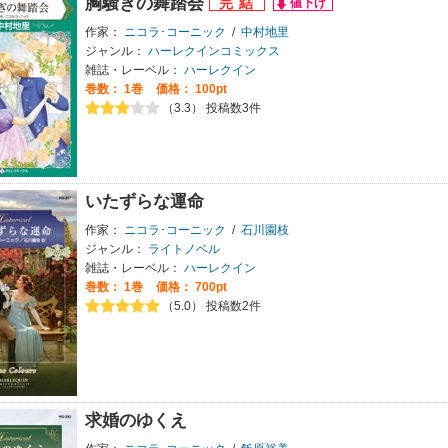
胸騒ぎの舞踏会
作家：
ニコラ･コーニック
/
中村地里
ジャンル：
ハーレクインコミックス
雑誌・レーベル：
ハーレクイン
巻数：
1巻
価格： 100pt
（3.3） 投稿数3件
いたずらな運命
作家：
ニコラ･コーニック
/
石川園枝
ジャンル：
ライトノベル
雑誌・レーベル：
ハーレクイン
巻数：
1巻
価格： 700pt
（5.0） 投稿数2件
求婚のゆくえ