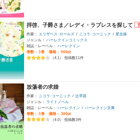
拝啓、子爵さま／レディ・ラブレスを探して
作家：
エリザベス･ロールズ
/
ニコラ･コーニック
/
星合操
ジャンル：
ハーレクインコミックス
雑誌・レーベル：
ハーレクイン
巻数：
1巻
価格： 500pt
（4.1） 投稿数11件
放蕩者の求婚
作家：
ニコラ･コーニック
/
辻早苗
ジャンル：
ライトノベル
雑誌・レーベル：
ハーレクイン
/
ハーレクイン文庫
巻数：
1巻
価格： 300pt
（4.0） 投稿数3件