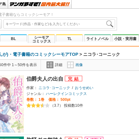
ア島
電子書籍ならコミックシーモア！
シーモア
BL
TL
ライトノベル
小説・実用書
コミックス
んが)・電子書籍のコミックシーモアTOP
>
ニコラ･コーニック
0件中 1～50件を表示
詳細
画像
伯爵夫人の出自
作家：
ニコラ･コーニック
/
おうせめい
ジャンル：
ハーレクインコミックス
巻数：
1巻
価格： 500pt
（3.7） 投稿数10件