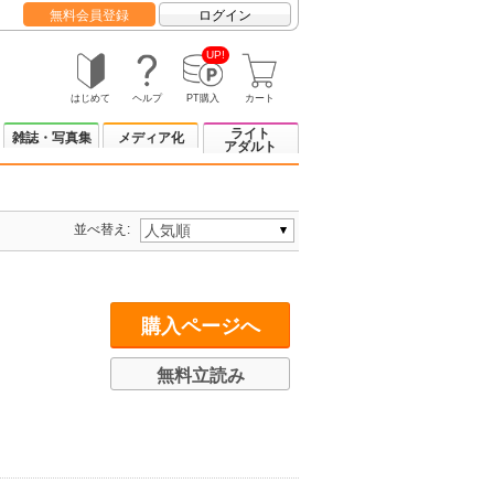
無料会員登録
ログイン
UP!
はじめて
ヘルプ
PT購入
カート
ライト
雑誌・写真集
メディア化
アダルト
並べ替え:
購入ページへ
無料立読み