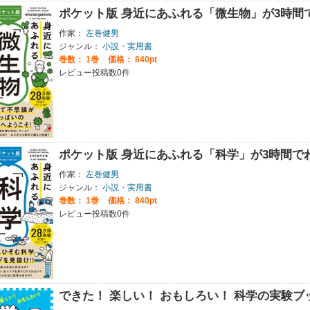
ポケット版 身近にあふれる「微生物」が3時間
作家：
左巻健男
ジャンル：
小説・実用書
巻数：
1巻
価格： 840pt
レビュー投稿数0件
ポケット版 身近にあふれる「科学」が3時間で
作家：
左巻健男
ジャンル：
小説・実用書
巻数：
1巻
価格： 840pt
レビュー投稿数0件
できた！ 楽しい！ おもしろい！ 科学の実験