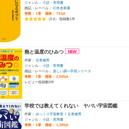
ジャンル：
小説・実用書
雑誌・レーベル：
幻冬舎新書
巻数：
1巻
価格： 741pt
（5.0） 投稿数1件
熱と温度のひみつ
作家：
左巻健男
ジャンル：
小説・実用書
雑誌・レーベル：
楽しい調べ学習シリーズ
巻数：
1巻
価格： 2,545pt
レビュー投稿数0件
学校では教えてくれない ヤバい宇宙図鑑
作家：
ゆっくり宇宙教室
/
左巻健男
ジャンル：
小説・実用書
巻数：
1巻
価格： 1,300pt