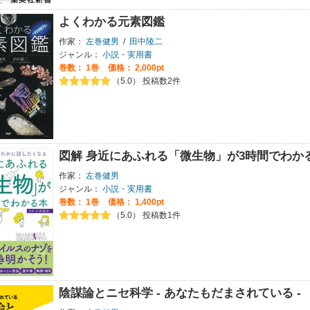
よくわかる元素図鑑
作家：
左巻健男
/
田中陵二
ジャンル：
小説・実用書
巻数：
1巻
価格： 2,000pt
（5.0） 投稿数2件
図解 身近にあふれる「微生物」が3時間でわか
作家：
左巻健男
ジャンル：
小説・実用書
巻数：
1巻
価格： 1,400pt
（5.0） 投稿数1件
陰謀論とニセ科学 - あなたもだまされている -