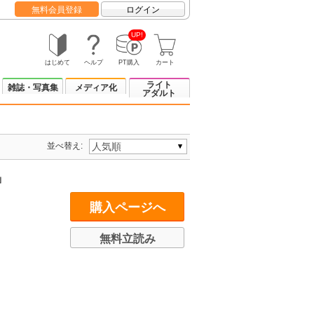
無料会員登録
ログイン
UP!
はじめて
ヘルプ
PT購入
カート
ライト
雑誌・写真集
メディア化
アダルト
並べ替え:
」
購入ページへ
無料立読み