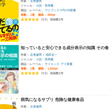
作家：
左巻健男
ジャンル：
小説・実用書
雑誌・レーベル：
ワニブックスPLUS新書
巻数：
1巻
価格： 900pt
（5.0） 投稿数1件
知っていると安心できる成分表示の知識 その
作家：
左巻健男
/
池田圭一
ジャンル：
小説・実用書
雑誌・レーベル：
サイエンス･アイ新書
巻数：
1巻
価格： 1,000pt
（5.0） 投稿数1件
病気になるサプリ 危険な健康食品
作家：
左巻健男