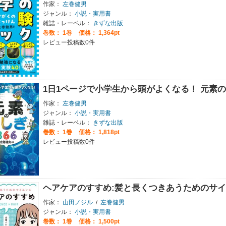
作家：
左巻健男
ジャンル：
小説・実用書
雑誌・レーベル：
きずな出版
巻数：
1巻
価格： 1,364pt
レビュー投稿数0件
1日1ページで小学生から頭がよくなる！ 元素の
作家：
左巻健男
ジャンル：
小説・実用書
雑誌・レーベル：
きずな出版
巻数：
1巻
価格： 1,818pt
レビュー投稿数0件
ヘアケアのすすめ:髪と長くつきあうためのサ
作家：
山田ノジル
/
左巻健男
ジャンル：
小説・実用書
巻数：
1巻
価格： 1,500pt