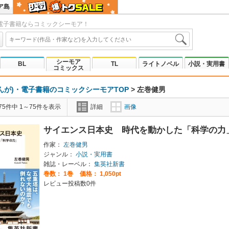
ア島
電子書籍ならコミックシーモア！
シーモア
BL
TL
ライトノベル
小説・実用書
コミックス
んが)・電子書籍のコミックシーモアTOP
>
左巻健男
5件中 1～75件を表示
詳細
画像
サイエンス日本史 時代を動かした「科学の力
作家：
左巻健男
ジャンル：
小説・実用書
雑誌・レーベル：
集英社新書
巻数：
1巻
価格： 1,050pt
レビュー投稿数0件