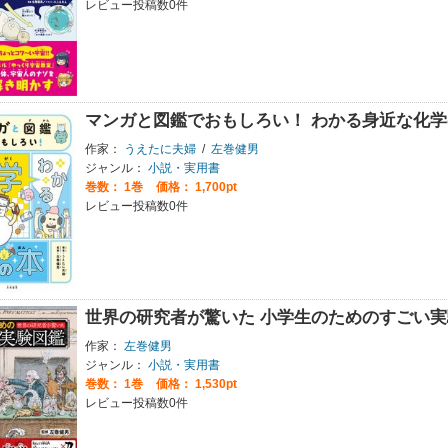
レビュー投稿数0件
マンガと図鑑でおもしろい！ わかる身近な化学
作家：
うえたに夫婦
/
左巻健男
ジャンル：
小説・実用書
巻数：
1巻
価格： 1,700pt
レビュー投稿数0件
世界の研究者が驚いた 小学生のためのすごい実
作家：
左巻健男
ジャンル：
小説・実用書
巻数：
1巻
価格： 1,530pt
レビュー投稿数0件