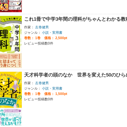
これ1冊で中学3年間の理科がちゃんとわかる教
作家：
左巻健男
ジャンル：
小説・実用書
巻数：
1巻
価格： 2,500pt
レビュー投稿数0件
天才科学者の頭のなか 世界を変えた50のひ
作家：
左巻健男
ジャンル：
小説・実用書
巻数：
1巻
価格： 1,500pt
レビュー投稿数0件