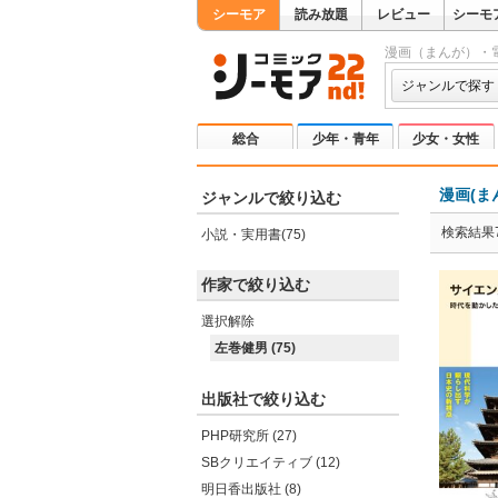
シーモア
読み放題
レビュー
シーモ
漫画（まんが）・
ジャンルで探す
総合
少年・青年
少女・女性
漫画(ま
ジャンルで絞り込む
検索結果7
小説・実用書(75)
作家で絞り込む
選択解除
左巻健男 (75)
出版社で絞り込む
PHP研究所 (27)
SBクリエイティブ (12)
明日香出版社 (8)