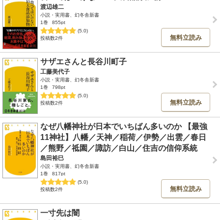
渡辺雄二
小説・実用書、幻冬舎新書
1巻
855pt
(5.0)
無料立読み
投稿数2件
サザエさんと長谷川町子
工藤美代子
小説・実用書、幻冬舎新書
1巻
798pt
(5.0)
無料立読み
投稿数2件
なぜ八幡神社が日本でいちばん多いのか 【最強
11神社】八幡／天神／稲荷／伊勢／出雲／春日
／熊野／祗園／諏訪／白山／住吉の信仰系統
島田裕巳
小説・実用書、幻冬舎新書
1巻
817pt
(5.0)
無料立読み
投稿数2件
一寸先は闇