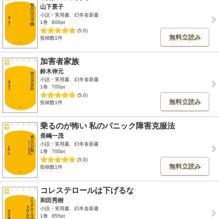
山下景子
小説・実用書、幻冬舎新書
1巻
800pt
(5.0)
無料立読み
投稿数1件
加害者家族
鈴木伸元
小説・実用書、幻冬舎新書
1巻
700pt
(5.0)
無料立読み
投稿数1件
乗るのが怖い 私のパニック障害克服法
長嶋一茂
小説・実用書、幻冬舎新書
1巻
700pt
(5.0)
無料立読み
投稿数1件
コレステロールは下げるな
和田秀樹
小説・実用書、幻冬舎新書
1巻
855pt