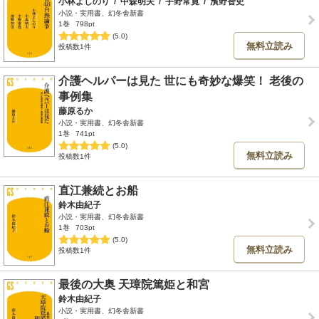
小林よしのり
/
中森明夫
/
宇野常寛
/
濱野智史
小説・実用書、幻冬舎新書
1巻
798pt
(5.0)
無料立読み
投稿数1件
介護ヘルパーは見た 世にも奇妙な爆笑！ 老後の
事例集
藤原るか
小説・実用書、幻冬舎新書
1巻
741pt
(5.0)
無料立読み
投稿数1件
直江兼続とお船
鈴木由紀子
小説・実用書、幻冬舎新書
1巻
703pt
(5.0)
無料立読み
投稿数1件
最後の大奥 天璋院篤姫と和宮
鈴木由紀子
小説・実用書、幻冬舎新書