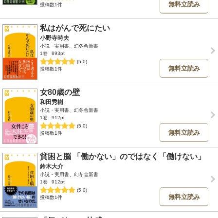
無料立読み
投稿数1件
私はがんで死にたい
小野寺時夫
小説・実用書、幻冬舎新書
1巻
893pt
(5.0)
無料立読み
投稿数1件
女80歳の壁
和田秀樹
小説・実用書、幻冬舎新書
1巻
912pt
(5.0)
無料立読み
投稿数1件
貧困と脳 「働かない」のではなく「働けない」
鈴木大介
小説・実用書、幻冬舎新書
1巻
912pt
(5.0)
無料立読み
投稿数1件