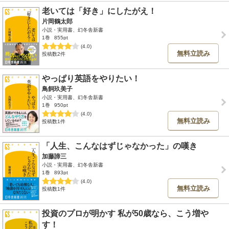
老いては「好き」にしたがえ！
片岡鶴太郎
小説・実用書、幻冬舎新書
1巻
855pt
(4.0)
無料立読み
投稿数2件
やっぱり英語をやりたい！
鳥飼玖美子
小説・実用書、幻冬舎新書
1巻
950pt
(4.0)
無料立読み
投稿数1件
「人生、こんなはずじゃなかった」の嘆き
加藤諦三
小説・実用書、幻冬舎新書
1巻
893pt
(4.0)
無料立読み
投稿数1件
投資のプロが明かす 私が50歳なら、こう増や
す！