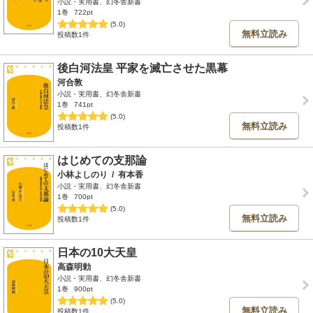
小説・実用書、幻冬舎新書
1巻
722pt
(5.0)
無料立読み
投稿数1件
後白河法皇 平家を滅亡させた黒幕
河合敦
小説・実用書、幻冬舎新書
1巻
741pt
(5.0)
無料立読み
投稿数1件
はじめての支那論
小林よしのり
/
有本香
小説・実用書、幻冬舎新書
1巻
700pt
(5.0)
無料立読み
投稿数1件
日本の10大天皇
高森明勅
小説・実用書、幻冬舎新書
1巻
900pt
(5.0)
無料立読み
投稿数1件