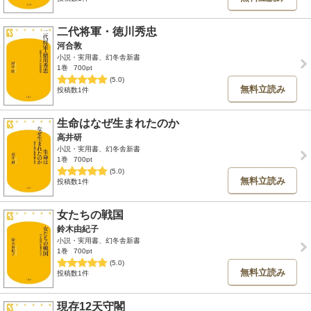
二代将軍・徳川秀忠
河合敦
小説・実用書、幻冬舎新書
1巻
700pt
(5.0)
無料立読み
投稿数1件
生命はなぜ生まれたのか
高井研
小説・実用書、幻冬舎新書
1巻
700pt
(5.0)
無料立読み
投稿数1件
女たちの戦国
鈴木由紀子
小説・実用書、幻冬舎新書
1巻
700pt
(5.0)
無料立読み
投稿数1件
現存12天守閣