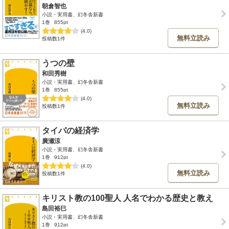
朝倉智也
小説・実用書、幻冬舎新書
1巻
855pt
(4.0)
無料立読み
投稿数1件
うつの壁
和田秀樹
小説・実用書、幻冬舎新書
1巻
855pt
(4.0)
無料立読み
投稿数1件
タイパの経済学
廣瀬涼
小説・実用書、幻冬舎新書
1巻
912pt
(4.0)
無料立読み
投稿数1件
キリスト教の100聖人 人名でわかる歴史と教え
島田裕巳
小説・実用書、幻冬舎新書
1巻
912pt