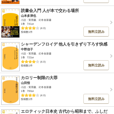
読書会入門 人が本で交わる場所
山本多津也
小説・実用書、幻冬舎新書
1巻
741pt
(4.0)
無料立読み
投稿数1件
シャーデンフロイデ 他人を引きずり下ろす快感
中野信子
小説・実用書、幻冬舎新書
1巻
722pt
(4.0)
無料立読み
投稿数1件
カロリー制限の大罪
山田悟
小説・実用書、幻冬舎新書
1巻
760pt
(4.0)
無料立読み
投稿数1件
エロティック日本史 古代から昭和まで、ふしだ