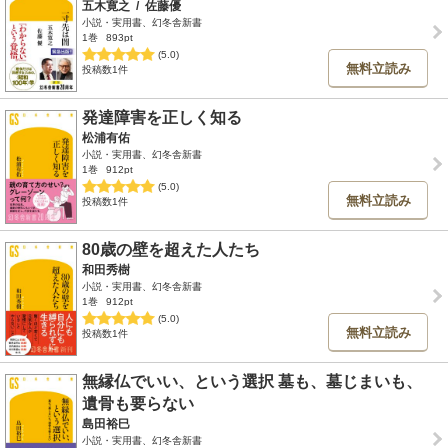
五木寛之
/
佐藤優
小説・実用書、幻冬舎新書
1巻
893pt
(5.0)
無料立読み
投稿数1件
発達障害を正しく知る
松浦有佑
小説・実用書、幻冬舎新書
1巻
912pt
(5.0)
無料立読み
投稿数1件
80歳の壁を超えた人たち
和田秀樹
小説・実用書、幻冬舎新書
1巻
912pt
(5.0)
無料立読み
投稿数1件
無縁仏でいい、という選択 墓も、墓じまいも、
遺骨も要らない
島田裕巳
小説・実用書、幻冬舎新書