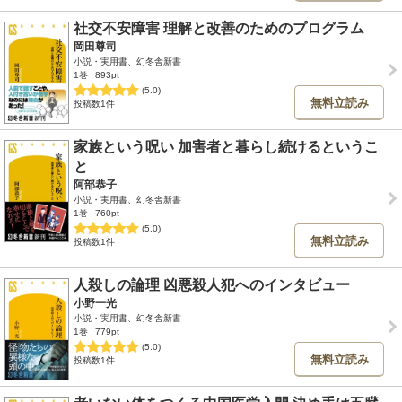
社交不安障害 理解と改善のためのプログラム
岡田尊司
小説・実用書、幻冬舎新書
1巻
893pt
(5.0)
無料立読み
投稿数1件
家族という呪い 加害者と暮らし続けるというこ
と
阿部恭子
小説・実用書、幻冬舎新書
1巻
760pt
(5.0)
無料立読み
投稿数1件
人殺しの論理 凶悪殺人犯へのインタビュー
小野一光
小説・実用書、幻冬舎新書
1巻
779pt
(5.0)
無料立読み
投稿数1件