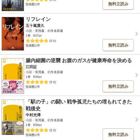
無料立読み
投稿数1件
リフレイン
五十嵐貴久
小説・実用書、幻冬舎新書
1巻
637pt
(5.0)
無料立読み
投稿数1件
腸内細菌の逆襲 お腹のガスが健康寿命を決める
江田証
小説・実用書、幻冬舎新書
1巻
836pt
(5.0)
無料立読み
投稿数1件
「駅の子」の闘い 戦争孤児たちの埋もれてきた
戦後史
中村光博
小説・実用書、幻冬舎新書
1巻
836pt
(5.0)
無料立読み
投稿数1件