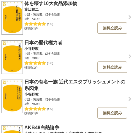
体を壊す10大食品添加物
渡辺雄二
小説・実用書、幻冬舎新書
1巻
741pt
(5.0)
無料立読み
投稿数1件
日本の歴代権力者
小谷野敦
小説・実用書、幻冬舎新書
1巻
798pt
(5.0)
無料立読み
投稿数1件
日本の有名一族 近代エスタブリッシュメントの
系図集
小谷野敦
小説・実用書、幻冬舎新書
1巻
703pt
(5.0)
無料立読み
投稿数1件
AKB48白熱論争