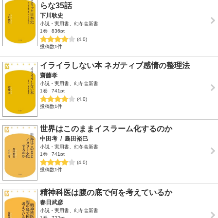
らな35話
下川耿史
小説・実用書、幻冬舎新書
1巻
836pt
(4.0)
投稿数1件
イライラしない本 ネガティブ感情の整理法
齋藤孝
小説・実用書、幻冬舎新書
1巻
741pt
(4.0)
投稿数1件
世界はこのままイスラーム化するのか
中田考
/
島田裕巳
小説・実用書、幻冬舎新書
1巻
741pt
(4.0)
投稿数1件
精神科医は腹の底で何を考えているか
春日武彦
小説・実用書、幻冬舎新書
1巻
722pt