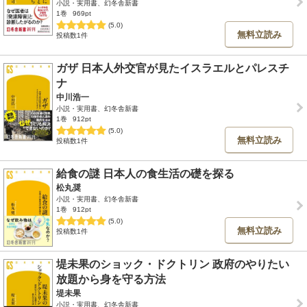
小説・実用書、幻冬舎新書
1巻
969pt
(5.0)
無料立読み
投稿数1件
ガザ 日本人外交官が見たイスラエルとパレスチ
ナ
中川浩一
小説・実用書、幻冬舎新書
1巻
912pt
(5.0)
無料立読み
投稿数1件
給食の謎 日本人の食生活の礎を探る
松丸奨
小説・実用書、幻冬舎新書
1巻
912pt
(5.0)
無料立読み
投稿数1件
堤未果のショック・ドクトリン 政府のやりたい
放題から身を守る方法
堤未果
小説・実用書、幻冬舎新書