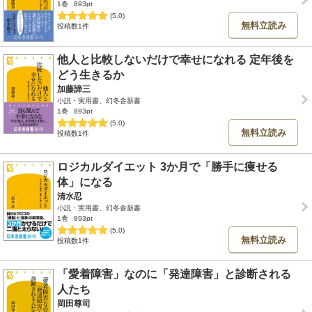
1巻
893pt
(5.0)
無料立読み
投稿数1件
他人と比較しないだけで幸せになれる 定年後を
どう生きるか
加藤諦三
小説・実用書、幻冬舎新書
1巻
893pt
(5.0)
無料立読み
投稿数1件
ロジカルダイエット 3か月で「勝手に痩せる
体」になる
清水忍
小説・実用書、幻冬舎新書
1巻
893pt
(5.0)
無料立読み
投稿数1件
「愛着障害」なのに「発達障害」と診断される
人たち
岡田尊司