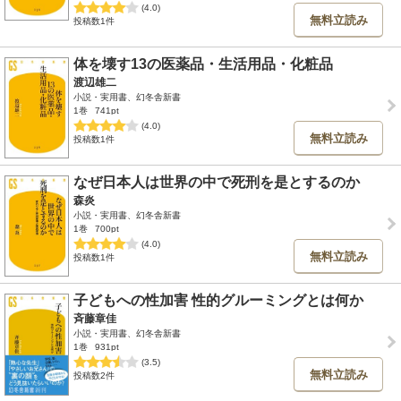
(4.0)
無料立読み
投稿数1件
体を壊す13の医薬品・生活用品・化粧品
渡辺雄二
小説・実用書、幻冬舎新書
1巻
741pt
(4.0)
無料立読み
投稿数1件
なぜ日本人は世界の中で死刑を是とするのか
森炎
小説・実用書、幻冬舎新書
1巻
700pt
(4.0)
無料立読み
投稿数1件
子どもへの性加害 性的グルーミングとは何か
斉藤章佳
小説・実用書、幻冬舎新書
1巻
931pt
(3.5)
無料立読み
投稿数2件