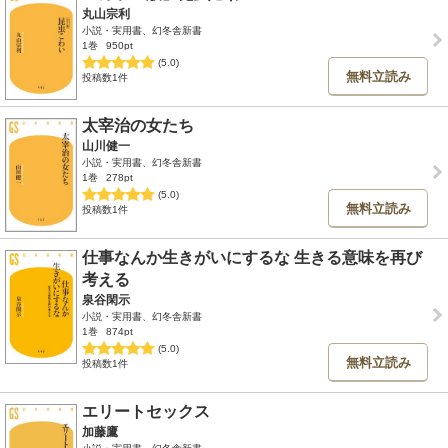
丸山宗利
小説・実用書、幻冬舎新書
1巻
950pt
(5.0)
無料立読み
投稿数1件
太宰治の女たち
山川健一
小説・実用書、幻冬舎新書
1巻
278pt
(5.0)
無料立読み
投稿数1件
仕事なんか生きがいにするな 生きる意味を再び
考える
泉谷閑示
小説・実用書、幻冬舎新書
1巻
874pt
(5.0)
無料立読み
投稿数1件
エリートセックス
加藤鷹