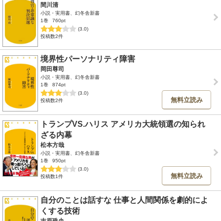
間川清
小説・実用書、幻冬舎新書
1巻
760pt
(3.0)
投稿数2件
境界性パーソナリティ障害
岡田尊司
小説・実用書、幻冬舎新書
1巻
874pt
(3.0)
無料立読み
投稿数2件
トランプVS.ハリス アメリカ大統領選の知られ
ざる内幕
松本方哉
小説・実用書、幻冬舎新書
1巻
950pt
(3.0)
無料立読み
投稿数1件
自分のことは話すな 仕事と人間関係を劇的によ
くする技術