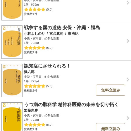
小説・実用書、幻冬舎新書
1巻
665pt
(5.0)
投稿数1件
戦争する国の道徳 安保・沖縄・福島
小林よしのり
/
宮台真司
/
東浩紀
小説・実用書、幻冬舎新書
1巻
798pt
(5.0)
投稿数1件
認知症にさせられる！
浜六郎
小説・実用書、幻冬舎新書
1巻
722pt
(5.0)
無料立読み
投稿数1件
うつ病の脳科学 精神科医療の未来を切り拓く
加藤忠史
小説・実用書、幻冬舎新書
1巻
722pt
(5.0)
無料立読み
投稿数1件