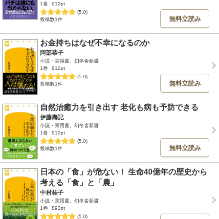
1巻
912pt
(5.0)
無料立読み
投稿数1件
お金持ちはなぜ不幸になるのか
阿部恭子
小説・実用書、幻冬舎新書
1巻
912pt
(5.0)
無料立読み
投稿数1件
自然治癒力を引き出す 老化も病も予防できる
伊藤壽記
小説・実用書、幻冬舎新書
1巻
912pt
(5.0)
無料立読み
投稿数1件
日本の「食」が危ない！ 生命40億年の歴史から
考える「食」と「農」
中村桂子
小説・実用書、幻冬舎新書
1巻
893pt
(5.0)