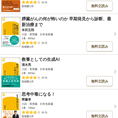
(4.0)
無料立読み
投稿数1件
膵臓がんの何が怖いのか 早期発見から診断、最
新治療まで
本田五郎
小説・実用書、幻冬舎新書
1巻
893pt
(4.0)
無料立読み
投稿数1件
教養としての生成AI
清水亮
小説・実用書、幻冬舎新書
1巻
893pt
(4.0)
無料立読み
投稿数1件
思考中毒になる！
齊藤孝
小説・実用書、幻冬舎新書
1巻
798pt
(4.0)
無料立読み
投稿数1件