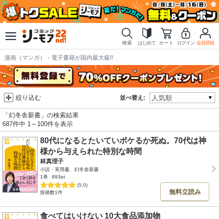
検索
はじめて
カート
ログイン
会員登録
漫画（マンガ）・電子書籍が国内最大級!!
絞り込む
並べ替え:
「幻冬舎新書」の検索結果
687件中 1～100件を表示
80代になるとたいていボケるか死ぬ。70代は神
様から与えられた特別な時間
林真理子
小説・実用書、幻冬舎新書
1巻
893pt
(5.0)
無料立読み
投稿数1件
食べてはいけない 10大食品添加物