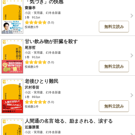
「気づき」の快感
齋藤孝
小説・実用書、幻冬舎新書
1巻
912pt
(5.0)
無料立読み
投稿数1件
甘い飲み物が肝臓を殺す
尾形哲
小説・実用書、幻冬舎新書
1巻
912pt
(5.0)
無料立読み
投稿数1件
老後ひとり難民
沢村香苗
小説・実用書、幻冬舎新書
1巻
893pt
(5.0)
無料立読み
投稿数1件
人間通の名言 唸る、励まされる、涙する
近藤勝重
小説・実用書、幻冬舎新書