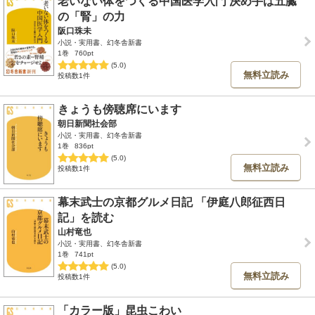
老いない体をつくる中国医学入門 決め手は五臓
の「腎」の力
阪口珠未
小説・実用書、幻冬舎新書
1巻
760pt
(5.0)
無料立読み
投稿数1件
きょうも傍聴席にいます
朝日新聞社会部
小説・実用書、幻冬舎新書
1巻
836pt
(5.0)
無料立読み
投稿数1件
幕末武士の京都グルメ日記 「伊庭八郎征西日
記」を読む
山村竜也
小説・実用書、幻冬舎新書
1巻
741pt
(5.0)
無料立読み
投稿数1件
「カラー版」昆虫こわい