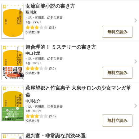
女流官能小説の書き方
藍川京
小説・実用書、幻冬舎新書
1巻
779pt
(3.3)
無料立読み
投稿数3件
超合理的！ ミステリーの書き方
中山七里
小説・実用書、幻冬舎新書
1巻
893pt
(3.0)
無料立読み
投稿数2件
萩尾望都と竹宮惠子 大泉サロンの少女マンガ革
命
中川右介
小説・実用書、幻冬舎新書
1巻
893pt
(3.0)
無料立読み
投稿数2件
裁判官・非常識な判決48選