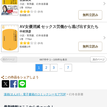
吉原珠央
小説・実用書、幻冬舎新書
1巻
836pt
(3.0)
無料立読み
投稿数1件
AV女優消滅 セックス労働から逃げ出す女たち
中村淳彦
小説・実用書、幻冬舎新書
1巻
779pt
(3.0)
無料立読み
投稿数1件
前のページ
次のページ
687件中 1～100件を表示
1
2
3
...
7
この作品をシェアしよう
漫画(まんが)・電子書籍のコミックシーモアTOP
幻冬舎新書
最新情報はここからチェック！