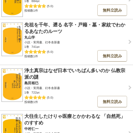
1巻
684pt
(5.0)
無料立読み
投稿数1件
先祖を千年、遡る 名字・戸籍・墓・家紋でわか
るあなたのルーツ
丸山学
小説・実用書、幻冬舎新書
1巻
741pt
(5.0)
無料立読み
投稿数1件
浄土真宗はなぜ日本でいちばん多いのか 仏教宗
派の謎
島田裕巳
小説・実用書、幻冬舎新書
1巻
722pt
(5.0)
無料立読み
投稿数1件
大往生したけりゃ医療とかかわるな 「自然死」
のすすめ
中村仁一