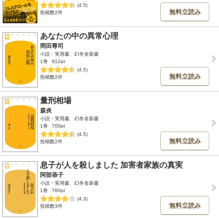
(4.5)
無料立読み
投稿数2件
あなたの中の異常心理
岡田尊司
小説・実用書、幻冬舎新書
1巻
912pt
(4.5)
無料立読み
投稿数2件
量刑相場
森炎
小説・実用書、幻冬舎新書
1巻
700pt
(4.5)
無料立読み
投稿数2件
息子が人を殺しました 加害者家族の真実
阿部恭子
小説・実用書、幻冬舎新書
1巻
760pt
(4.3)
無料立読み
投稿数3件