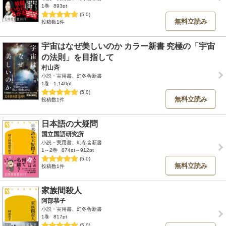
1巻
893pt
(5.0)
無料立読み
投稿数1件
宇宙はなぜ美しいのか カラー新書 究極の「宇宙
の法則」を目指して
村山斉
小説・実用書、幻冬舎新書
1巻
1,140pt
(5.0)
無料立読み
投稿数1件
日本語の大疑問
国立国語研究所
小説・実用書、幻冬舎新書
1～2巻
874pt～912pt
(5.0)
無料立読み
投稿数1件
家族間殺人
阿部恭子
小説・実用書、幻冬舎新書
1巻
817pt
(5.0)