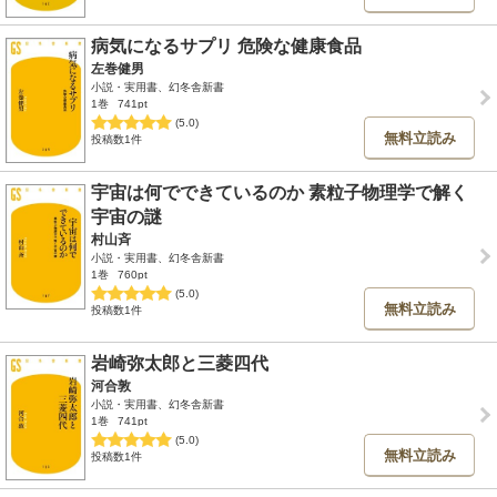
病気になるサプリ 危険な健康食品
左巻健男
小説・実用書、幻冬舎新書
1巻
741pt
(5.0)
無料立読み
投稿数1件
宇宙は何でできているのか 素粒子物理学で解く
宇宙の謎
村山斉
小説・実用書、幻冬舎新書
1巻
760pt
(5.0)
無料立読み
投稿数1件
岩崎弥太郎と三菱四代
河合敦
小説・実用書、幻冬舎新書
1巻
741pt
(5.0)
無料立読み
投稿数1件