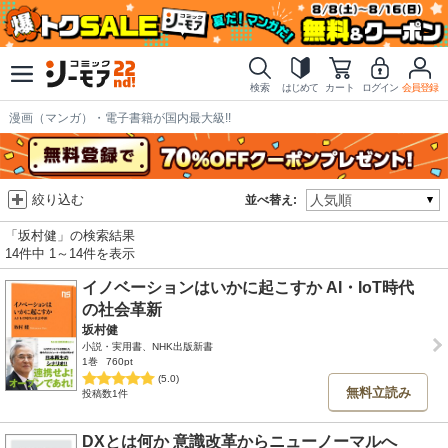
検索
はじめて
カート
ログイン
会員登録
漫画（マンガ）・電子書籍が国内最大級!!
絞り込む
並べ替え:
「坂村健」の検索結果
14件中 1～14件を表示
イノベーションはいかに起こすか AI・IoT時代
の社会革新
坂村健
小説・実用書、NHK出版新書
1巻
760pt
(5.0)
無料立読み
投稿数1件
DXとは何か 意識改革からニューノーマルへ