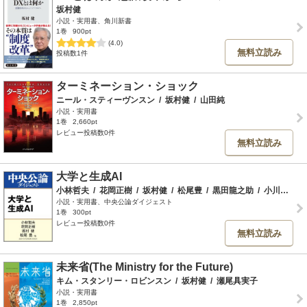
坂村健
小説・実用書、角川新書
1巻
900pt
(4.0)
無料立読み
投稿数1件
ターミネーション・ショック
ニール・スティーヴンスン
/
坂村健
/
山田純
小説・実用書
1巻
2,660pt
レビュー投稿数0件
無料立読み
大学と生成AI
小林哲夫
/
花岡正樹
/
坂村健
/
松尾豊
/
黒田龍之助
/
小川さやか
小説・実用書、中央公論ダイジェスト
1巻
300pt
レビュー投稿数0件
無料立読み
未来省(The Ministry for the Future)
キム・スタンリー・ロビンスン
/
坂村健
/
瀬尾具実子
小説・実用書
1巻
2,850pt