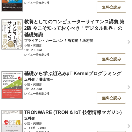
レビュー投稿数0件
無料立読み
教養としてのコンピューターサイエンス講義 第
2版 今こそ知っておくべき「デジタル世界」の
基礎知識
ブライアン・カーニハン
/
酒匂寛
/
坂村健
小説・実用書
1巻
2,900pt
レビュー投稿数0件
無料立読み
基礎から学ぶ組込みμT-Kernelプログラミング
坂村健
/
豊山祐一
小説・実用書
1巻
2,520pt
レビュー投稿数0件
無料立読み
TRONWARE (TRON & IoT 技術情報マガジン)
坂村健
小説・実用書
1～56巻
910pt