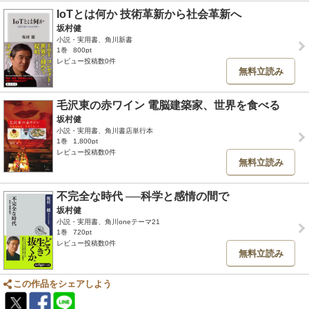
IoTとは何か 技術革新から社会革新へ
坂村健
小説・実用書、角川新書
1巻
800pt
レビュー投稿数0件
無料立読み
毛沢東の赤ワイン 電脳建築家、世界を食べる
坂村健
小説・実用書、角川書店単行本
1巻
1,800pt
レビュー投稿数0件
無料立読み
不完全な時代 ──科学と感情の間で
坂村健
小説・実用書、角川oneテーマ21
1巻
720pt
レビュー投稿数0件
無料立読み
この作品をシェアしよう