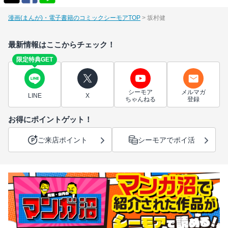
漫画(まんが)・電子書籍のコミックシーモアTOP
坂村健
最新情報はここからチェック！
限定特典GET
シーモア
メルマガ
LINE
X
ちゃんねる
登録
お得にポイントゲット！
ご来店ポイント
シーモアでポイ活