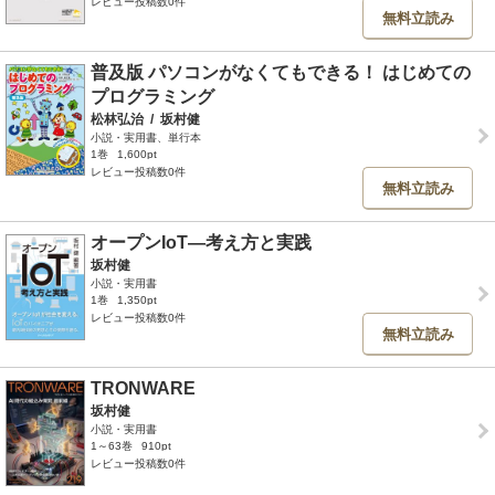
レビュー投稿数0件
無料立読み
普及版 パソコンがなくてもできる！ はじめての
プログラミング
松林弘治
/
坂村健
小説・実用書、単行本
1巻
1,600pt
レビュー投稿数0件
無料立読み
オープンIoT―考え方と実践
坂村健
小説・実用書
1巻
1,350pt
レビュー投稿数0件
無料立読み
TRONWARE
坂村健
小説・実用書
1～63巻
910pt
レビュー投稿数0件