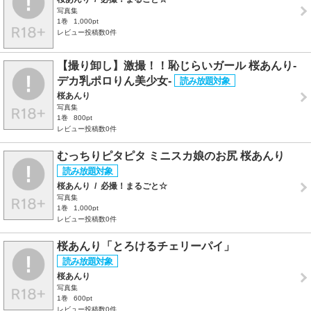
写真集
1巻
1,000pt
レビュー投稿数0件
【撮り卸し】激撮！！恥じらいガール 桜あんり-
デカ乳ポロりん美少女-
桜あんり
写真集
1巻
800pt
レビュー投稿数0件
むっちりピタピタ ミニスカ娘のお尻 桜あんり
桜あんり
/
必撮！まるごと☆
写真集
1巻
1,000pt
レビュー投稿数0件
桜あんり「とろけるチェリーパイ」
桜あんり
写真集
1巻
600pt
レビュー投稿数0件