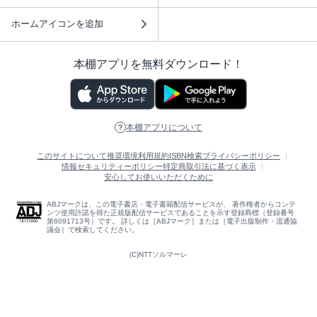
ホームアイコンを追加
本棚アプリを無料ダウンロード！
本棚アプリについて
このサイトについて
推奨環境
利用規約
ISBN検索
プライバシーポリシー
情報セキュリティーポリシー
特定商取引法に基づく表示
安心してお使いいただくために
ABJマークは、この電子書店・電子書籍配信サービスが、 著作権者からコンテ
ンツ使用許諾を得た正規版配信サービスであることを示す登録商標（登録番号
第6091713号）です。 詳しくは［ABJマーク］または［電子出版制作・流通協
議会］で検索してください。
(C)NTTソルマーレ