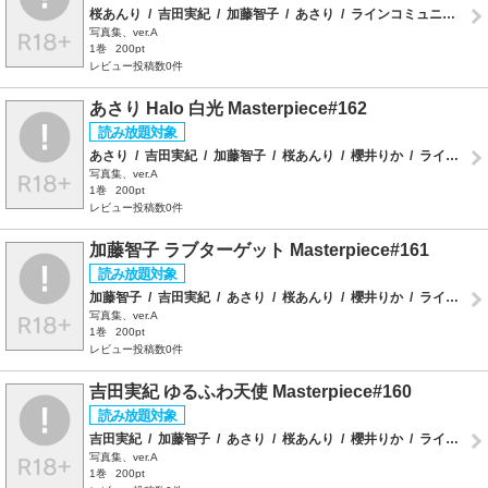
桜あんり
/
吉田実紀
/
加藤智子
/
あさり
/
ラインコミュニケーションズ
写真集、ver.A
1巻
200pt
レビュー投稿数0件
あさり Halo 白光 Masterpiece#162
あさり
/
吉田実紀
/
加藤智子
/
桜あんり
/
櫻井りか
/
ラインコミュニケーションズ
写真集、ver.A
1巻
200pt
レビュー投稿数0件
加藤智子 ラブターゲット Masterpiece#161
加藤智子
/
吉田実紀
/
あさり
/
桜あんり
/
櫻井りか
/
ラインコミュニケーションズ
写真集、ver.A
1巻
200pt
レビュー投稿数0件
吉田実紀 ゆるふわ天使 Masterpiece#160
吉田実紀
/
加藤智子
/
あさり
/
桜あんり
/
櫻井りか
/
ラインコミュニケーションズ
写真集、ver.A
1巻
200pt