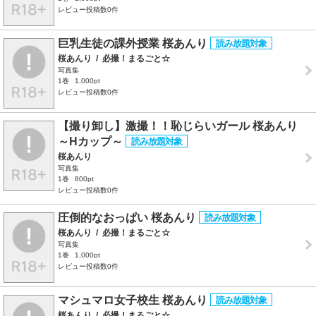
レビュー投稿数0件
巨乳生徒の課外授業 桜あんり
桜あんり
/
必撮！まるごと☆
写真集
1巻
1,000pt
レビュー投稿数0件
【撮り卸し】激撮！！恥じらいガール 桜あんり
～Hカップ～
桜あんり
写真集
1巻
800pt
レビュー投稿数0件
圧倒的なおっぱい 桜あんり
桜あんり
/
必撮！まるごと☆
写真集
1巻
1,000pt
レビュー投稿数0件
マシュマロ女子校生 桜あんり
桜あんり
/
必撮！まるごと☆