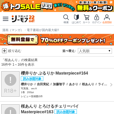
検索
はじめて
カート
ログイン
会員登録
漫画（マンガ）・電子書籍が国内最大級!!
絞り込む
並べ替え:
「桜あんり」の検索結果
16件中 1～16件を表示
櫻井りか ぷるりか Masterpiece#164
櫻井りか
/
吉田実紀
/
加藤智子
/
あさり
/
桜あんり
/
ラインコミュニケーションズ
写真集、ver.A
1巻
200pt
レビュー投稿数0件
桜あんり とろけるチェリーパイ
Masterpiece#163