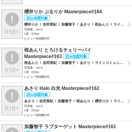
櫻井りか ぷるりか Masterpiece#164
櫻井りか
/
吉田実紀
/
加藤智子
/
あさり
/
桜あんり
/
ラインコミュニケーションズ
写真集、ver.A
1巻
200pt
レビュー投稿数0件
桜あんり とろけるチェリーパイ
Masterpiece#163
桜あんり
/
吉田実紀
/
加藤智子
/
あさり
/
ラインコミュニケーションズ
写真集、ver.A
1巻
200pt
レビュー投稿数0件
あさり Halo 白光 Masterpiece#162
あさり
/
吉田実紀
/
加藤智子
/
桜あんり
/
櫻井りか
/
ラインコミュニケーションズ
写真集、ver.A
1巻
200pt
レビュー投稿数0件
加藤智子 ラブターゲット Masterpiece#161