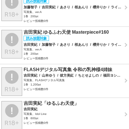
加藤智子
/
吉田実紀
/
あさり
/
桜あんり
/
櫻井りか
/
ラインコミュニケーションズ
写真集、ver.A
1巻
200pt
レビュー投稿数0件
吉田実紀 ゆるふわ天使 Masterpiece#160
吉田実紀
/
加藤智子
/
あさり
/
桜あんり
/
櫻井りか
/
ラインコミュニケーションズ
写真集、ver.A
1巻
200pt
レビュー投稿数0件
FLASHデジタル写真集 令和の乳神様4姉妹
吉田実紀
/
山本ゆう
/
彼方美紅
/
ちとせよしの
/
福田ヨシツグ
写真集、FLASHデジタル写真集
1巻
1,200pt
レビュー投稿数0件
吉田実紀「ゆるふわ天使」
吉田実紀
写真集、Idol Line
1巻
600pt
レビュー投稿数0件