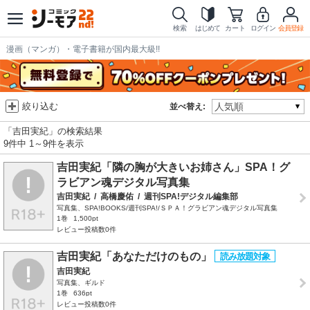
検索
はじめて
カート
ログイン
会員登録
漫画（マンガ）・電子書籍が国内最大級!!
絞り込む
並べ替え:
「吉田実紀」の検索結果
9件中 1～9件を表示
吉田実紀「隣の胸が大きいお姉さん」SPA！グ
ラビアン魂デジタル写真集
吉田実紀
/
高橋慶佑
/
週刊SPA!デジタル編集部
写真集、SPA!BOOKS/週刊SPA!/ＳＰＡ！グラビアン魂デジタル写真集
1巻
1,500pt
レビュー投稿数0件
吉田実紀「あなただけのもの」
吉田実紀
写真集、ギルド
1巻
636pt
レビュー投稿数0件