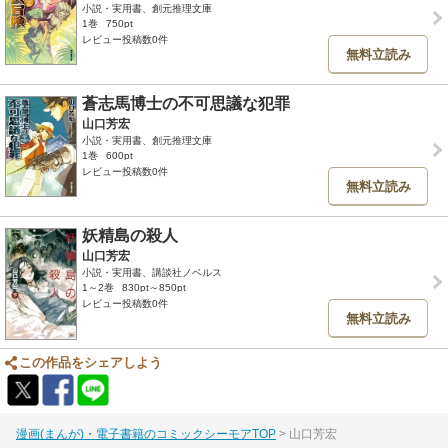
小説・実用書、創元推理文庫
1巻
750pt
レビュー投稿数0件
無料立読み
蒼志馬博士の不可思議な犯罪
山口芳宏
小説・実用書、創元推理文庫
1巻
600pt
レビュー投稿数0件
無料立読み
妖精島の殺人
山口芳宏
小説・実用書、講談社ノベルス
1～2巻
830pt～850pt
レビュー投稿数0件
無料立読み
この作品をシェアしよう
漫画(まんが)・電子書籍のコミックシーモアTOP
山口芳宏