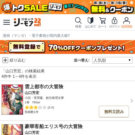
検索
はじめて
カート
ログイン
会員登録
漫画（マンガ）・電子書籍が国内最大級!!
絞り込む
並べ替え:
「山口芳宏」の検索結果
4件中 1～4件を表示
雲上都市の大冒険
山口芳宏
小説・実用書、創元推理文庫
1巻
780pt
(3.0)
無料立読み
投稿数1件
豪華客船エリス号の大冒険
山口芳宏