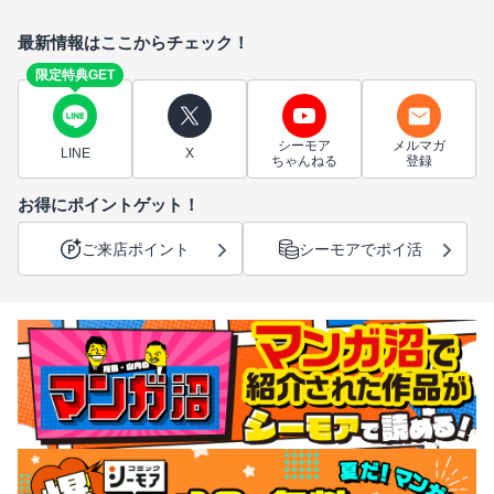
最新情報はここからチェック！
限定特典GET
シーモア
メルマガ
LINE
X
ちゃんねる
登録
お得にポイントゲット！
ご来店ポイント
シーモアでポイ活