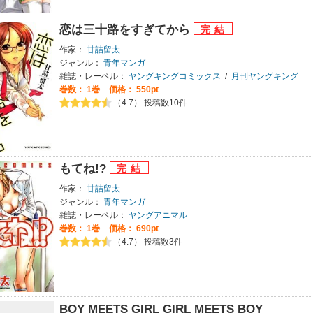
恋は三十路をすぎてから
作家：
甘詰留太
ジャンル：
青年マンガ
雑誌・レーベル：
ヤングキングコミックス
/
月刊ヤングキング
巻数：
1巻
価格： 550pt
（4.7） 投稿数10件
もてね!?
作家：
甘詰留太
ジャンル：
青年マンガ
雑誌・レーベル：
ヤングアニマル
巻数：
1巻
価格： 690pt
（4.7） 投稿数3件
BOY MEETS GIRL GIRL MEETS BOY