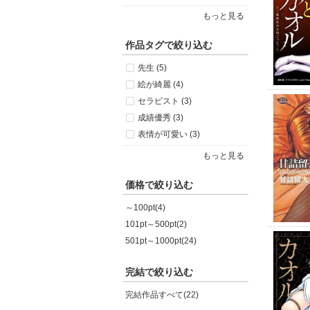
もっと見る
作品タグで絞り込む
先生 (5)
絵が綺麗 (4)
セラピスト (3)
成績優秀 (3)
表情が可愛い (3)
もっと見る
価格で絞り込む
～100pt(4)
101pt～500pt(2)
501pt～1000pt(24)
完結で絞り込む
完結作品すべて(22)