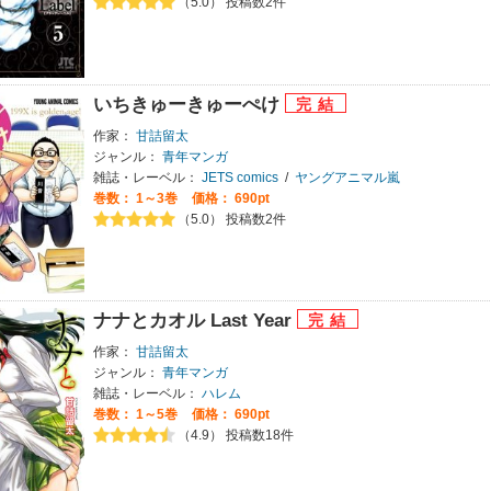
（5.0） 投稿数2件
いちきゅーきゅーぺけ
作家：
甘詰留太
ジャンル：
青年マンガ
雑誌・レーベル：
JETS comics
/
ヤングアニマル嵐
巻数：
1～3巻
価格： 690pt
（5.0） 投稿数2件
ナナとカオル Last Year
作家：
甘詰留太
ジャンル：
青年マンガ
雑誌・レーベル：
ハレム
巻数：
1～5巻
価格： 690pt
（4.9） 投稿数18件