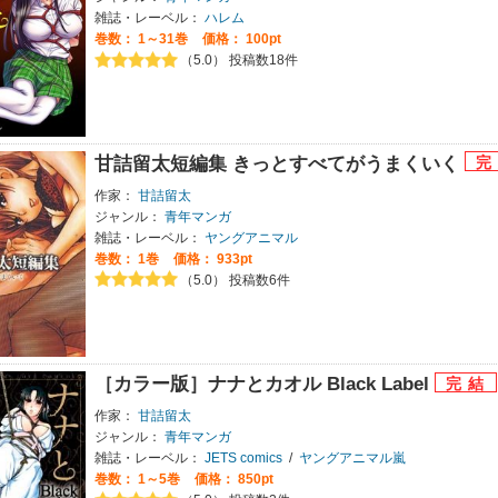
雑誌・レーベル：
ハレム
巻数：
1～31巻
価格： 100pt
（5.0） 投稿数18件
甘詰留太短編集 きっとすべてがうまくいく
作家：
甘詰留太
ジャンル：
青年マンガ
雑誌・レーベル：
ヤングアニマル
巻数：
1巻
価格： 933pt
（5.0） 投稿数6件
［カラー版］ナナとカオル Black Label
作家：
甘詰留太
ジャンル：
青年マンガ
雑誌・レーベル：
JETS comics
/
ヤングアニマル嵐
巻数：
1～5巻
価格： 850pt