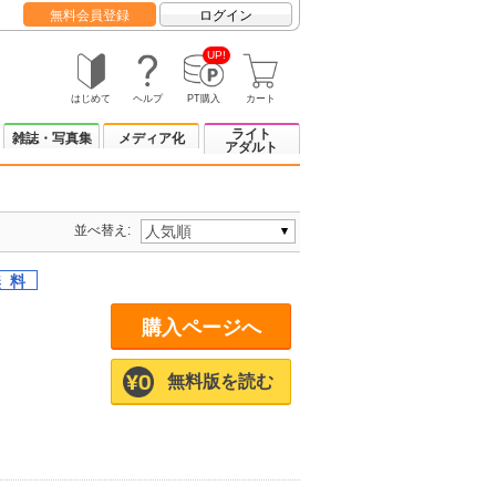
無料会員登録
ログイン
UP!
はじめて
ヘルプ
PT購入
カート
ライト
雑誌・写真集
メディア化
アダルト
並べ替え:
購入ページへ
無料版を読む