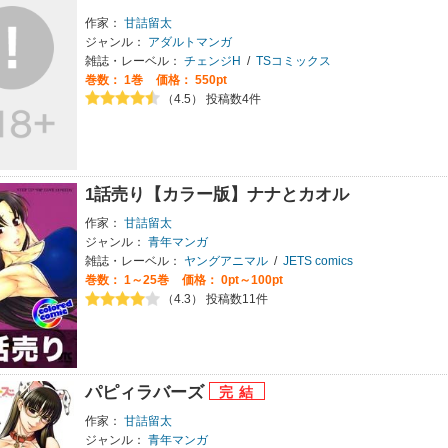
作家：
甘詰留太
ジャンル：
アダルトマンガ
雑誌・レーベル：
チェンジH
/
TSコミックス
巻数：
1巻
価格： 550pt
（4.5） 投稿数4件
1話売り【カラー版】ナナとカオル
作家：
甘詰留太
ジャンル：
青年マンガ
雑誌・レーベル：
ヤングアニマル
/
JETS comics
巻数：
1～25巻
価格： 0pt～100pt
（4.3） 投稿数11件
パピィラバーズ
作家：
甘詰留太
ジャンル：
青年マンガ