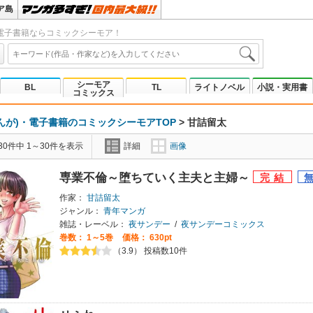
ア島
電子書籍ならコミックシーモア！
シーモア
BL
TL
ライトノベル
小説・実用書
コミックス
んが)・電子書籍のコミックシーモアTOP
>
甘詰留太
0件中 1～30件を表示
詳細
画像
専業不倫～堕ちていく主夫と主婦～
作家：
甘詰留太
ジャンル：
青年マンガ
雑誌・レーベル：
夜サンデー
/
夜サンデーコミックス
巻数：
1～5巻
価格： 630pt
（3.9） 投稿数10件