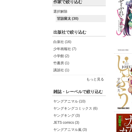
作家で絞り込む
選択解除
甘詰留太 (30)
出版社で絞り込む
白泉社 (16)
少年画報社 (7)
小学館 (2)
竹書房 (1)
講談社 (1)
もっと見る
雑誌・レーベルで絞り込む
ヤングアニマル (10)
ヤングキングコミックス (6)
ヤングキング (3)
JETS comics (3)
ヤングアニマル嵐 (3)