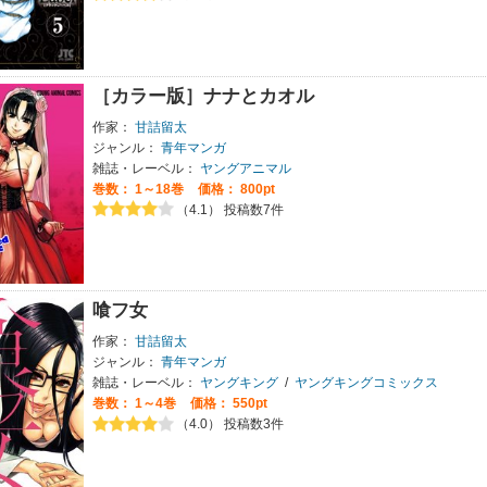
［カラー版］ナナとカオル
作家：
甘詰留太
ジャンル：
青年マンガ
雑誌・レーベル：
ヤングアニマル
巻数：
1～18巻
価格： 800pt
（4.1） 投稿数7件
喰フ女
作家：
甘詰留太
ジャンル：
青年マンガ
雑誌・レーベル：
ヤングキング
/
ヤングキングコミックス
巻数：
1～4巻
価格： 550pt
（4.0） 投稿数3件