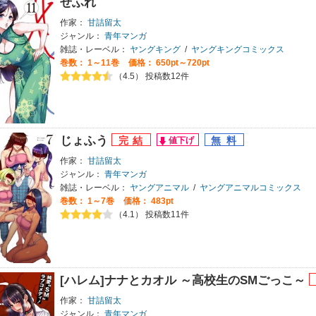
せふれ
作家：
甘詰留太
ジャンル：
青年マンガ
雑誌・レーベル：
ヤングキング
/
ヤングキングコミックス
巻数：
1～11巻
価格： 650pt～720pt
（4.5） 投稿数12件
じょふう
作家：
甘詰留太
ジャンル：
青年マンガ
雑誌・レーベル：
ヤングアニマル
/
ヤングアニマルコミックス
巻数：
1～7巻
価格： 483pt
（4.1） 投稿数11件
[ハレム]ナナとカオル ～高校生のSMごっこ～
作家：
甘詰留太
ジャンル：
青年マンガ