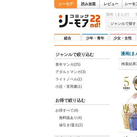
シーモア
読み放題
レビュー
シーモ
漫画（まんが）・
ジャンルで探す
総合
少年・青年
少女・女性
漫画(ま
ジャンルで絞り込む
検索結果3
青年マンガ(25)
アダルトマンガ(3)
ライトノベル(1)
小説・実用書(1)
お得で絞り込む
お得すべて(4)
無料版あり(4)
値引き/還元(2)