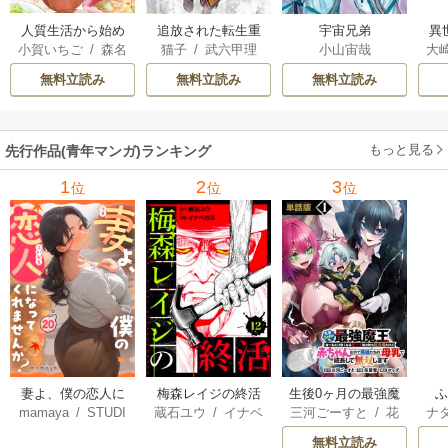
人質生活から始め
追放された転生重
宇宙兄弟
異
小賀いちご
/
森名
猫子
/
武六甲理
小山宙哉
大
るスローライフ
騎士はゲーム知識
は
尚
衣
/
じゃいあん
Ａ
で無双する
出
無料立読み
無料立読み
無料立読み
で
サ
もっと見る
先行作品(青年マンガ)ランキング
1
2
3
位
位
位
妻よ、僕の恋人に
梅森レイジの終活
生後0ヶ月の最強魔
mamaya
/
STUDI
蔵石ユウ
/
イナベ
三河ごーすと
/
花
ナ
なってくれません
王 食べるだけ強
O ZOON
カズ
/
STUDIO ZO
房雪
/
マップ
核
か？
くなるチート能力
無料立読み