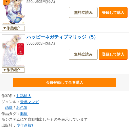
550pt/605円(税込)
無料立読み
登録して購入
作品紹介
ハッピーネガティブマリッジ（5）
550pt/605円(税込)
無料立読み
登録して購入
作品紹介
会員登録して全巻購入
作家名：
甘詰留太
ジャンル：
青年マンガ
恋愛
/
お色気
作品タグ：
臆病
※システムにて自動抽出したものを表示しています
出版社：
少年画報社