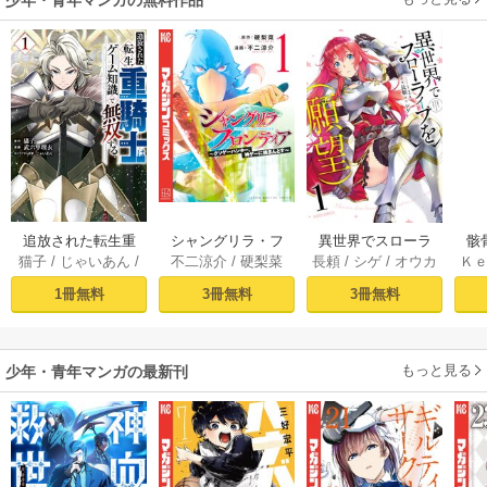
少年・青年マンガの無料作品
追放された転生重
シャングリラ・フ
異世界でスローラ
骸
猫子
/
じゃいあん
/
不二涼介
/
硬梨菜
長頼
/
シゲ
/
オウカ
Ｋ
騎士はゲーム知識
ロンティア（１）
イフを（願望） 1
異
武六甲理衣
で無双する（１）
～クソゲーハン
1冊無料
3冊無料
3冊無料
ター、神ゲーに挑
まんとす～
もっと見る
少年・青年マンガの最新刊