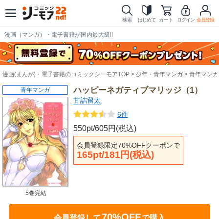
検索
はじめて
カート
ログイン
会員登録
漫画（マンガ）・電子書籍が国内最大級!!
漫画(まんが)・電子書籍のコミックシーモアTOP
少年・青年マンガ
青年マンガ
ハッピーネガティブマリッジ（1）
青年マンガ
甘詰留太
6件
550pt/605円(税込)
会員登録限定70%OFFクーポンで
165pt/181円(税込)
5巻完結
70%OFF
会員登録して
で購入