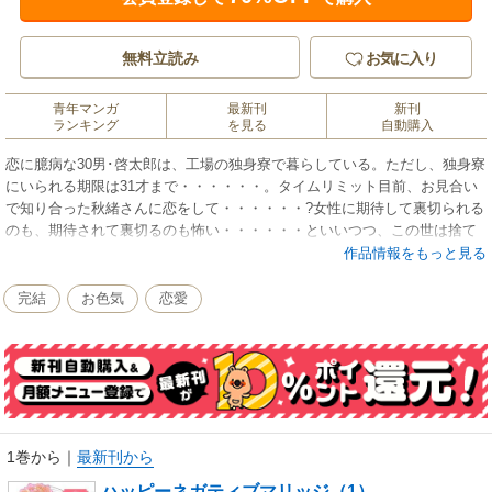
無料立読み
お気に入り
青年マンガ
最新刊
新刊
ランキング
を見る
自動購入
恋に臆病な30男･啓太郎は、工場の独身寮で暮らしている。ただし、独身寮
にいられる期限は31才まで・・・・・・。タイムリミット目前、お見合い
で知り合った秋緒さんに恋をして・・・・・・?女性に期待して裏切られる
のも、期待されて裏切るのも怖い・・・・・・といいつつ、この世は捨て
たもんじゃない!?
作品情報をもっと見る
完結
お色気
恋愛
1巻から
｜
最新刊から
ハッピーネガティブマリッジ（1）