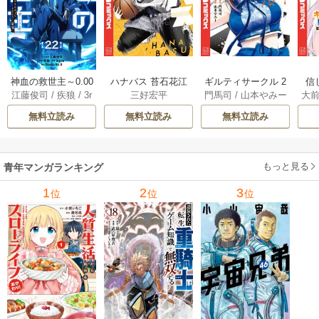
神血の救世主～0.00
ハナバス 苔石花江
ギルティサークル 2
信
江藤俊司
/
疾狼
/
3r
三好宏平
門馬司
/
山本やみー
大
000001％を引き当
のバスケ論 7巻
1巻
に
d Ie
/
Studio No.9
て最強へ～【電子
で
無料立読み
無料立読み
無料立読み
書籍特典付】 22巻
ギ
ャ
の
もっと見る
青年マンガランキング
れ
メ
1
2
3
位
位
位
ぁ