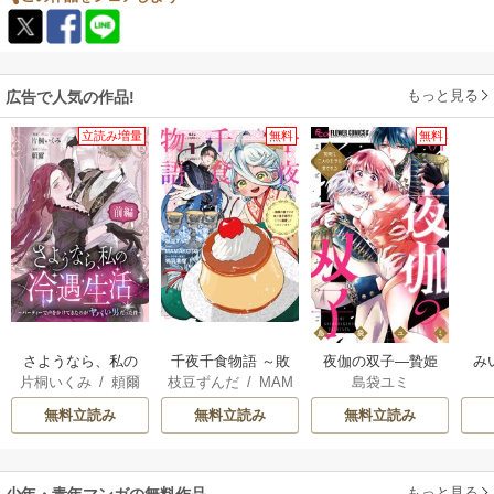
もっと見る
広告で人気の作品!
立読み増量
無料
無料
さようなら、私の
千夜千食物語 ～敗
夜伽の双子―贄姫
み
片桐いくみ
/
頼爾
枝豆ずんだ
/
MAM
島袋ユミ
冷遇生活 ～パーテ
国の姫ですが氷の
は二人の王子に愛
AKOTO
/
鴉羽凛燈
ィーで声をかけて
皇子殿下がどうも
される―
無料立読み
無料立読み
無料立読み
きたのがヤバい男
溺愛してくれてい
だった件
ます～
もっと見る