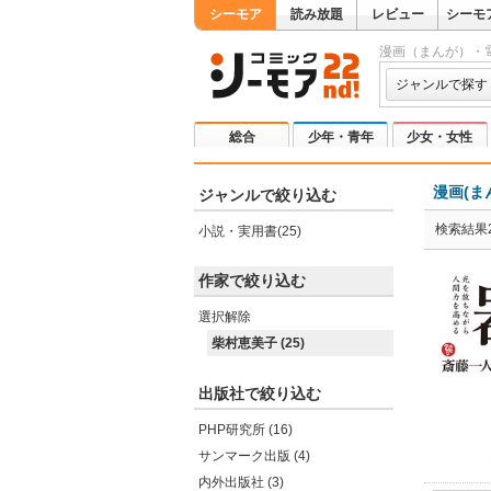
シーモア
読み放題
レビュー
シーモ
漫画（まんが）・
ジャンルで探す
総合
少年・青年
少女・女性
漫画(ま
ジャンルで絞り込む
検索結果2
小説・実用書(25)
作家で絞り込む
選択解除
柴村恵美子 (25)
出版社で絞り込む
PHP研究所 (16)
サンマーク出版 (4)
内外出版社 (3)