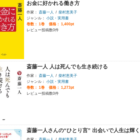
お金に好かれる働き方
作家：
斎藤一人
/
柴村恵美子
ジャンル：
小説・実用書
巻数：
1巻
価格： 1,400pt
レビュー投稿数0件
斎藤一人 人は死んでも生き続ける
作家：
斎藤一人
/
柴村恵美子
ジャンル：
小説・実用書
巻数：
1巻
価格： 1,273pt
レビュー投稿数0件
斎藤一人さんの“ひとり言” 出会いで人生は輝く
作家：
斎藤一人
/
柴村恵美子