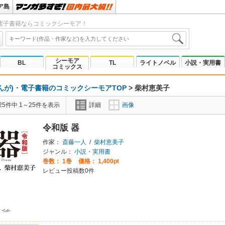
ア島
電子書籍ならコミックシーモア！
シーモア
BL
TL
ライトノベル
小説・実用書
コミックス
んが)・電子書籍のコミックシーモアTOP
>
柴村恵美子
5件中 1～25件を表示
詳細
画像
令和版 器
作家：
斎藤一人
/
柴村恵美子
ジャンル：
小説・実用書
巻数：
1巻
価格： 1,400pt
レビュー投稿数0件