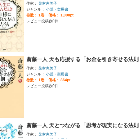
作家：
柴村恵美子
ジャンル：
小説・実用書
巻数：
1巻
価格： 1,000pt
レビュー投稿数0件
斎藤一人 天も応援する「お金を引き寄せる法則
作家：
柴村恵美子
ジャンル：
小説・実用書
巻数：
1巻
価格： 864pt
レビュー投稿数0件
斎藤一人 天とつながる「思考が現実になる法則
作家：
柴村恵美子