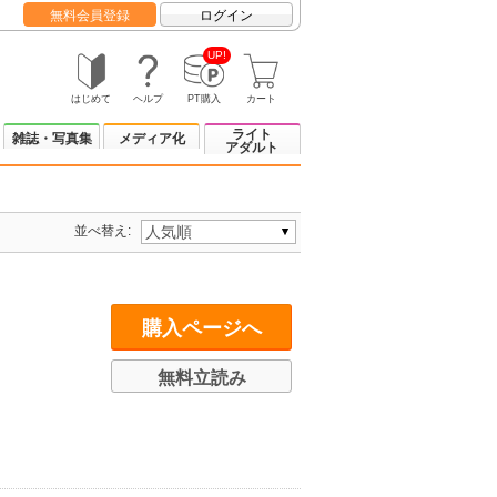
無料会員登録
ログイン
UP!
はじめて
ヘルプ
PT購入
カート
ライト
雑誌・写真集
メディア化
アダルト
並べ替え:
購入ページへ
無料立読み