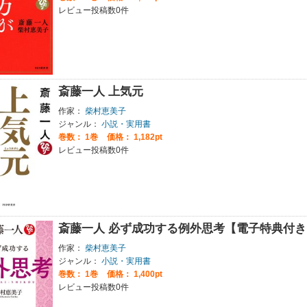
レビュー投稿数0件
斎藤一人 上気元
作家：
柴村恵美子
ジャンル：
小説・実用書
巻数：
1巻
価格： 1,182pt
レビュー投稿数0件
斎藤一人 必ず成功する例外思考【電子特典付き
作家：
柴村恵美子
ジャンル：
小説・実用書
巻数：
1巻
価格： 1,400pt
レビュー投稿数0件