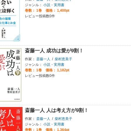
ジャンル：
小説・実用書
巻数：
1巻
価格： 1,400pt
レビュー投稿数0件
斎藤一人 成功は愛が9割！
作家：
斎藤一人
/
柴村恵美子
ジャンル：
小説・実用書
巻数：
1巻
価格： 1,182pt
レビュー投稿数0件
斎藤一人 人は考え方が9割！
作家：
斎藤一人
/
柴村恵美子
ジャンル：
小説・実用書
巻数：
1巻
価格： 1,364pt