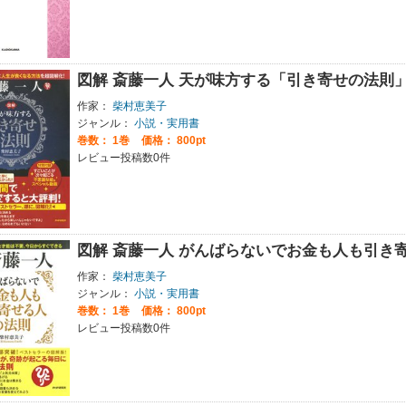
図解 斎藤一人 天が味方する「引き寄せの法則
作家：
柴村恵美子
ジャンル：
小説・実用書
巻数：
1巻
価格： 800pt
レビュー投稿数0件
図解 斎藤一人 がんばらないでお金も人も引き
作家：
柴村恵美子
ジャンル：
小説・実用書
巻数：
1巻
価格： 800pt
レビュー投稿数0件