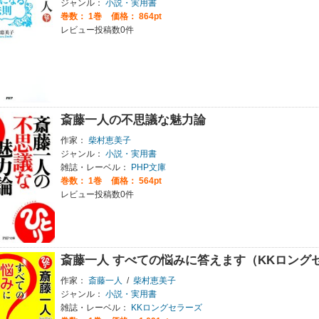
ジャンル：
小説・実用書
巻数：
1巻
価格： 864pt
レビュー投稿数0件
斎藤一人の不思議な魅力論
作家：
柴村恵美子
ジャンル：
小説・実用書
雑誌・レーベル：
PHP文庫
巻数：
1巻
価格： 564pt
レビュー投稿数0件
斎藤一人 すべての悩みに答えます（KKロング
作家：
斎藤一人
/
柴村恵美子
ジャンル：
小説・実用書
雑誌・レーベル：
KKロングセラーズ