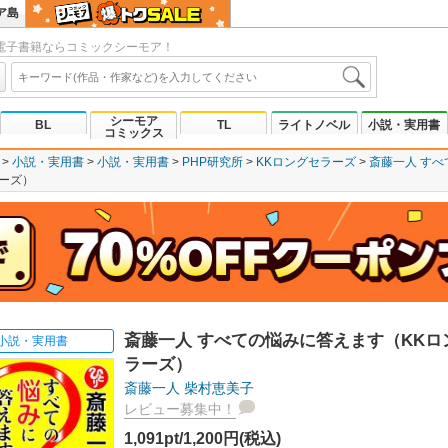
ア島
電子書籍ならコミックシーモア！
シーモア
BL
TL
ライトノベル
小説・実用書
コミックス
小説・実用書
小説・実用書
PHP研究所
KKロングセラーズ
斎藤一人 す
ーズ）
斎藤一人 すべての悩みに答えます（KKロ
小説・実用書
ラーズ）
斎藤一人
柴村恵美子
レビュー募集中！
1,091pt/1,200円(税込)