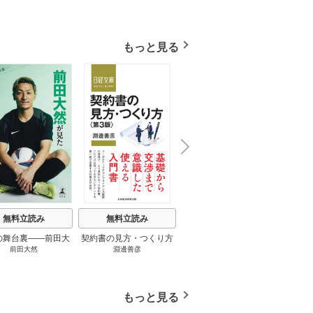
もっと見る
N
x
e
t
無料立読み
無料立読み
無料立読み
の舞台裏――前田大
契約書の見方・つくり方
談話室米澤 1巻
リーン
前田大然
淵邊善彦
米澤穂信
パット
見たワールドカップ
＜第３版＞ 1巻
のにす
2026 1巻
ってい
トで最
もっと見る