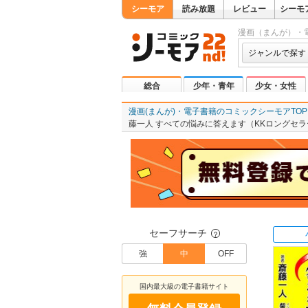
シーモア
読み放題
レビュー
シーモ
漫画（まんが）・
ジャンルで探す
総合
少年・青年
少女・女性
漫画(まんが)・電子書籍のコミックシーモアTOP
藤一人 すべての悩みに答えます（KKロングセラ
セーフサーチ
？
強
中
OFF
国内最大級の電子書籍サイト