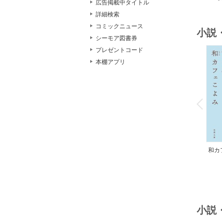
広告掲載中タイトル
詳細検索
コミックニュース
小説
シーモア図書券
プレゼントコード
本棚アプリ
o
v
P
r
e
i
u
和カ
んの
小説