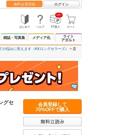
無料会員登録
ログイン
UP!
はじめて
ヘルプ
PT購入
カート
ライト
雑誌・写真集
メディア化
アダルト
べての悩みに答えます（KKロングセラーズ）
斎
ングセ
会員登録して
70%OFFで購入