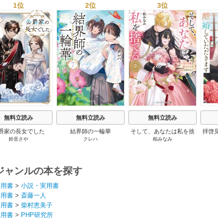
1位
2位
3位
s
無料立読み
無料立読み
無料立読み
爵家の長女でした
結界師の一輪華
そして、あなたは私を捨
拝啓
鈴音さや
クレハ
柏みなみ
てる
婚
ジャンルの本を探す
実用書
>
小説・実用書
実用書
>
斎藤一人
実用書
>
柴村恵美子
実用書
>
PHP研究所