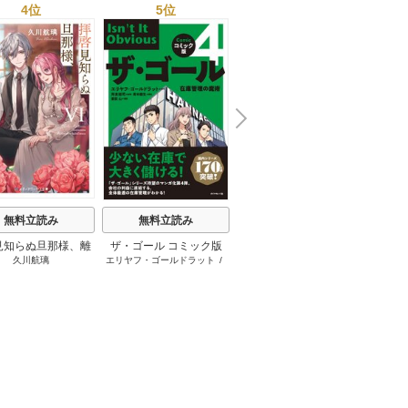
4位
5位
6位
N
x
e
t
無料立読み
無料立読み
無料立読み
見知らぬ旦那様、離
ザ・ゴール コミック版
さようなら王子様、どう
か
久川航璃
エリヤフ・ゴールドラット
/
ハナミズキ
友麻
していただきます
か私のことは忘れてくだ
ジェフ・コックス
/
岸良裕
さい
司
/
青木健生
/
蒼田山