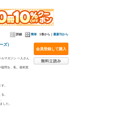
詳細
簡単
1巻から｜
最新刊から
ーズ）
会員登録して購入
ルマガジン 一人さん
や疑問を、私、柴村恵
ます。
くる、
き、
ました。