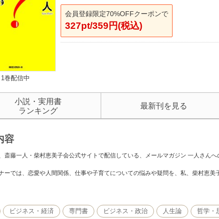
会員登録限定70%OFFクーポンで
327pt/359円(税込)
1巻配信中
小説・実用書
最新刊を見る
ランキング
内容
、斎藤一人・柴村恵美子会公式サイトで配信している、メールマガジン 一人さんへ
ナーでは、恋愛や人間関係、仕事や子育てについての悩みや疑問を、私、柴村恵美
はこれまで数多くの本を出していますが、
コーナーにはどこにも語られていないお話がたくさんあります。
ビジネス・経済
専門書
ビジネス・政治
人生論
哲学・