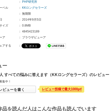
：
PHP研究所
ーベル
：
KKロングセラーズ
：
無期限
日
：
2014年9月5日
サイズ
：
0.8MB
：
4845423189
ーア
：
ブラウザビューア
ェアする
：
ュー
人 すべての悩みに答えます（KKロングセラーズ）のレビュー
募集中！
レビュー投稿で最大1000pt!
レビューを書く
作品を読んだ人はこんな作品も読んでいます