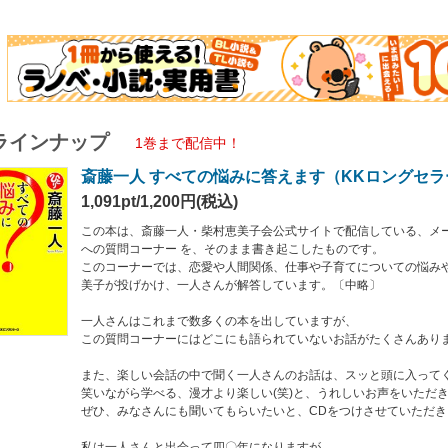
しい会話の中で聞く一人さんのお話は、スッと頭に入ってくる、
ら学べる、漫才より楽しい(笑)と、うれしいお声をいただき、
なさんにも聞いてもらいたいと、CDをつけさせていただきました。
さんと出会って四〇年になりますが、
意表をつかれる楽しい解答に、
まらなくなって録音を中断し、やり直したことがあります。
ラインナップ
はどんな音声もすべて一発録り、
1巻まで配信中！
なので、中断したのは私です(笑)
斎藤一人 すべての悩みに答えます（KKロングセラ
れから始まる質問コーナーの主役は 自分 です。
1,091pt/1,200円(税込)
こうになる、聞けばめちゃくちゃりこうになる!
が自分に、そして自分の大切な人に語りかけていると思って、
この本は、斎藤一人・柴村恵美子会公式サイトで配信している、メー
んでお読みくださいね。
への質問コーナー を、そのまま書き起こしたものです。
。本書「はじめに」より。柴村恵美子〕
このコーナーでは、恋愛や人間関係、仕事や子育てについての悩み
美子が投げかけ、一人さんが解答しています。〔中略〕
一人さんはこれまで数多くの本を出していますが、
この質問コーナーにはどこにも語られていないお話がたくさんあり
また、楽しい会話の中で聞く一人さんのお話は、スッと頭に入って
笑いながら学べる、漫才より楽しい(笑)と、うれしいお声をいただ
ぜひ、みなさんにも聞いてもらいたいと、CDをつけさせていただき
私は一人さんと出会って四〇年になりますが、