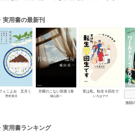
・実用書の最新刊
s
フェこよみ 五月く
月曜のこない部屋 1巻
実は私、転生９回生で
野村美月
城山真一
いろはママ
夏のおもてなし 1巻
す マンガ 私の前世物
語 1巻
激闘
然が
・実用書ランキング