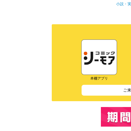
小説・
本棚アプリ
ご