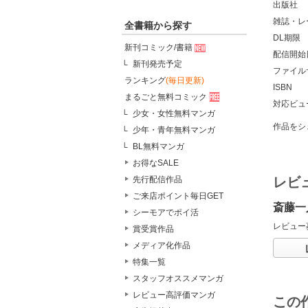
出版社
雑誌・レ
全書籍から探す
DL期限
新刊コミック/書籍
配信開始
新刊発売予定
ファイル
ランキング
(毎日更新)
ISBN
まるごと無料コミック
対応ビュ
少女・女性無料マンガ
作品をシ
少年・青年無料マンガ
BL無料マンガ
お得なSALE
レビ
先行配信作品
ご来店ポイント毎日GET
斎藤一
シーモアでポイ活
レビュー
賞受賞作品
メディア化作品
特集一覧
スタッフオススメマンガ
レビュー高評価マンガ
この