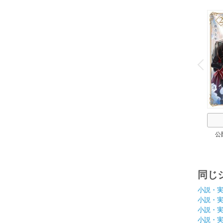
o
v
P
r
e
i
u
公
同じ
小説・
小説・
小説・
小説・