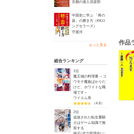
京都の達人倶楽部
また、楽
笑いなが
ぜひ、み
中国史に学ぶ 「将の
器」の磨き方（KKロ
私は一人
ングセラーズ）
あまりに
守屋洋
笑いが止
作品
一人さん
もっと見る
一発ＯK
さあ、こ
総合ランキング
読めばり
一人さん
1位
ぜひ楽し
魔王城の料理番 ～コ
〔以下略
ワモテ魔族ばかりだ
けど、ホワイトな職
場です～
ワイエム系
（4.8）
2位
追放された転生重騎
士はゲーム知識で無
双する
猫子
/
武六甲理衣
/
じ