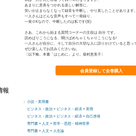
あまりに意表をつかれる楽しい解答に、
笑いが止まらなくなって録音を中断し、やり直したことがあります
一人さんはどんな音声もすべて一発録り、
一発ＯKなので、中断したのは私です(笑)
さあ、これから始まる質問コーナーの主役は 自分 です。
読めばりこうになる、聞けばめちゃくちゃりこうになる!
一人さんが自分に、そして自分の大切な人に語りかけていると思っ
ぜひ楽しんでお読みくださいね。
〔以下略。本書「はじめに」より。柴村恵美子〕
会員登録して全巻購入
情報
：
小説・実用書
ビジネス・政治
>
ビジネス・経済
>
実用
ビジネス・政治
>
ビジネス・経済
>
自己啓発
専門書
>
人文
>
哲学・思想・精神世界
専門書
>
人文
>
人生論