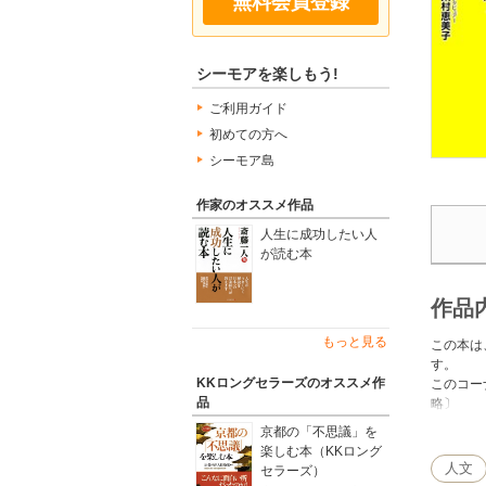
無料会員登録
シーモアを楽しもう!
ご利用ガイド
初めての方へ
シーモア島
作家のオススメ作品
人生に成功したい人
が読む本
作品
もっと見る
この本は
す。
KKロングセラーズのオススメ作
このコー
品
略〕
京都の「不思議」を
一人さん
楽しむ本（KKロング
この質問
人文
セラーズ）