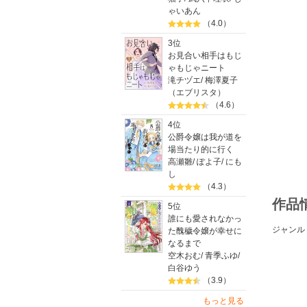
ゃいあん
（4.0）
3位
お見合い相手はもじ
ゃもじゃニート
滝チヅエ
/
梅澤夏子
（エブリスタ）
（4.6）
4位
公爵令嬢は我が道を
場当たり的に行く
高瀬雛
/
ぽよ子
/
にも
し
（4.3）
作品
5位
誰にも愛されなかっ
ジャンル
た醜穢令嬢が幸せに
なるまで
空木おむ
/
青季ふゆ
/
白谷ゆう
（3.9）
もっと見る