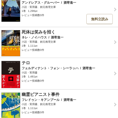
アンドレアス・グルーバー
/
酒寄進一
小説・実用書、創元推理文庫
1巻
1,296pt
レビュー投稿数0件
無料立読み
死体は笑みを招く
ネレ・ノイハウス
/
酒寄進一
小説・実用書、創元推理文庫
1巻
1,111pt
レビュー投稿数0件
テロ
フェルディナント・フォン・シーラッハ
/
酒寄進一
小説・実用書
1巻
1,481pt
レビュー投稿数0件
幽霊ピアニスト事件
フレドゥン・キアンプール
/
酒寄進一
小説・実用書、創元推理文庫
1巻
1,111pt
レビュー投稿数0件