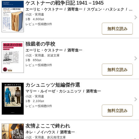
ケストナーの戦争日記 1941－1945
エーリヒ・ケストナー
/
酒寄進一
/
スヴェン・ハヌシェク
/
ウルリヒ・フォン・ビューロー
小説・実用書
1巻
4,600pt
レビュー投稿数0件
無料立読み
独裁者の学校
エーリヒ・ケストナー
/
酒寄進一
小説・実用書、岩波文庫
1巻
650pt
レビュー投稿数0件
無料立読み
カシュニッツ短編傑作選
マリー・ルイーゼ・カシュニッツ
/
酒寄進一
小説・実用書
1巻
2,100pt
レビュー投稿数0件
無料立読み
友情よここで終われ
ネレ・ノイハウス
/
酒寄進一
小説・実用書、創元推理文庫