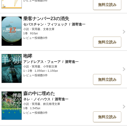
レビュー投稿数0件
無料立読み
乗客ナンバー23の消失
セバスチャン・フィツェック
/
酒寄進一
小説・実用書、文春文庫
1巻
910pt
レビュー投稿数0件
無料立読み
咆哮
アンドレアス・フェーア
/
酒寄進一
小説・実用書、小学館文庫
1～2巻
1,050pt～1,150pt
レビュー投稿数0件
無料立読み
森の中に埋めた
ネレ・ノイハウス
/
酒寄進一
小説・実用書、創元推理文庫
1巻
1,545pt
レビュー投稿数0件
無料立読み