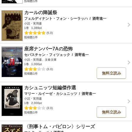
投稿数1件
カールの降誕祭
フェルディナント・フォン・シーラッハ
/
酒寄進一
小説・実用書
1巻
1,389pt
(5.0)
投稿数1件
座席ナンバー7Aの恐怖
セバスチャン・フィツェック
/
酒寄進一
小説・実用書、文春文庫
1巻
1,000pt
(3.0)
無料立読み
投稿数1件
カシュニッツ短編傑作選
マリー・ルイーゼ・カシュニッツ
/
酒寄進一
小説・実用書
1巻
2,000pt
(3.0)
無料立読み
投稿数1件
〈刑事トム・バビロン〉シリーズ