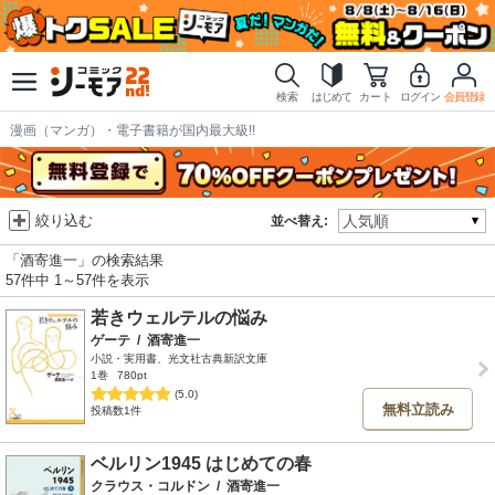
検索
はじめて
カート
ログイン
会員登録
漫画（マンガ）・電子書籍が国内最大級!!
絞り込む
並べ替え:
「酒寄進一」の検索結果
57件中 1～57件を表示
若きウェルテルの悩み
ゲーテ
/
酒寄進一
小説・実用書、光文社古典新訳文庫
1巻
780pt
(5.0)
無料立読み
投稿数1件
ベルリン1945 はじめての春
クラウス・コルドン
/
酒寄進一