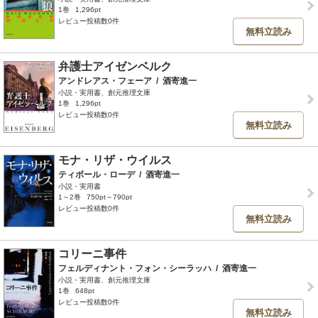
1巻
1,296pt
レビュー投稿数0件
無料立読み
弁護士アイゼンベルク
アンドレアス・フェーア
/
酒寄進一
小説・実用書、創元推理文庫
1巻
1,296pt
レビュー投稿数0件
無料立読み
モナ・リザ・ウイルス
ティボール・ローデ
/
酒寄進一
小説・実用書
1～2巻
750pt～790pt
レビュー投稿数0件
無料立読み
コリーニ事件
フェルディナント・フォン・シーラッハ
/
酒寄進一
小説・実用書、創元推理文庫
1巻
648pt
レビュー投稿数0件
無料立読み