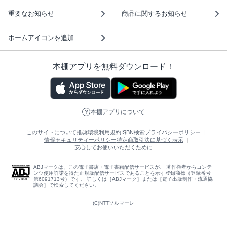
重要なお知らせ
商品に関するお知らせ
ホームアイコンを追加
本棚アプリを無料ダウンロード！
本棚アプリについて
このサイトについて
推奨環境
利用規約
ISBN検索
プライバシーポリシー
情報セキュリティーポリシー
特定商取引法に基づく表示
安心してお使いいただくために
ABJマークは、この電子書店・電子書籍配信サービスが、 著作権者からコンテ
ンツ使用許諾を得た正規版配信サービスであることを示す登録商標（登録番号
第6091713号）です。 詳しくは［ABJマーク］または［電子出版制作・流通協
議会］で検索してください。
(C)NTTソルマーレ