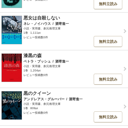
無料立読み
悪女は自殺しない
ネレ・ノイハウス
/
酒寄進一
小説・実用書、創元推理文庫
1巻
1,111pt
レビュー投稿数0件
無料立読み
漆黒の森
ペトラ・ブッシュ
/
酒寄進一
小説・実用書、創元推理文庫
1巻
1,204pt
レビュー投稿数0件
無料立読み
黒のクイーン
アンドレアス・グルーバー
/
酒寄進一
小説・実用書、創元推理文庫
1巻
809pt
レビュー投稿数0件
無料立読み