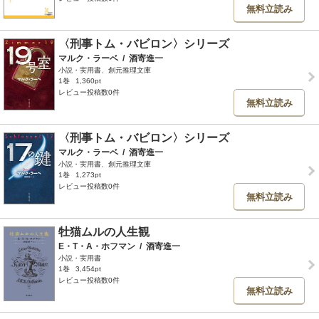
無料立読み
〈刑事トム・バビロン〉シリーズ
マルク・ラーベ
/
酒寄進一
小説・実用書、創元推理文庫
1巻
1,360pt
レビュー投稿数0件
無料立読み
〈刑事トム・バビロン〉シリーズ
マルク・ラーベ
/
酒寄進一
小説・実用書、創元推理文庫
1巻
1,273pt
レビュー投稿数0件
無料立読み
牡猫ムルの人生観
E・T・A・ホフマン
/
酒寄進一
小説・実用書
1巻
3,454pt
レビュー投稿数0件
無料立読み