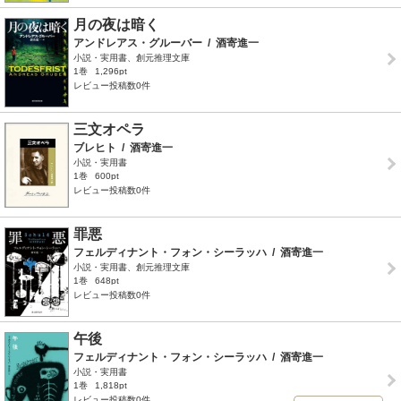
月の夜は暗く
アンドレアス・グルーバー
/
酒寄進一
小説・実用書、創元推理文庫
1巻
1,296pt
レビュー投稿数0件
三文オペラ
ブレヒト
/
酒寄進一
小説・実用書
1巻
600pt
レビュー投稿数0件
罪悪
フェルディナント・フォン・シーラッハ
/
酒寄進一
小説・実用書、創元推理文庫
1巻
648pt
レビュー投稿数0件
午後
フェルディナント・フォン・シーラッハ
/
酒寄進一
小説・実用書
1巻
1,818pt
レビュー投稿数0件