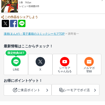
1巻
762pt
レビュー投稿数0件
この作品をシェアしよう
漫画(まんが)・電子書籍のコミックシーモアTOP
酒寄進一
最新情報はここからチェック！
限定特典GET
シーモア
メルマガ
LINE
X
ちゃんねる
登録
お得にポイントゲット！
ご来店ポイント
シーモアでポイ活