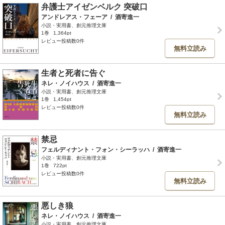
弁護士アイゼンベルク 突破口
アンドレアス・フェーア
/
酒寄進一
小説・実用書、創元推理文庫
1巻
1,364pt
レビュー投稿数0件
無料立読み
生者と死者に告ぐ
ネレ・ノイハウス
/
酒寄進一
小説・実用書、創元推理文庫
1巻
1,454pt
レビュー投稿数0件
無料立読み
禁忌
フェルディナント・フォン・シーラッハ
/
酒寄進一
小説・実用書、創元推理文庫
1巻
722pt
レビュー投稿数0件
無料立読み
悪しき狼
ネレ・ノイハウス
/
酒寄進一
小説・実用書、創元推理文庫