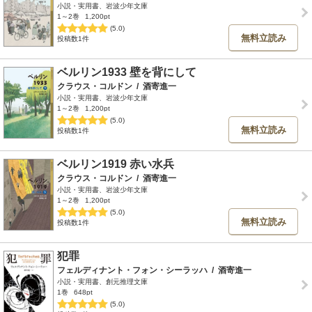
小説・実用書、岩波少年文庫
1～2巻
1,200pt
(5.0)
無料立読み
投稿数1件
ベルリン1933 壁を背にして
クラウス・コルドン
/
酒寄進一
小説・実用書、岩波少年文庫
1～2巻
1,200pt
(5.0)
無料立読み
投稿数1件
ベルリン1919 赤い水兵
クラウス・コルドン
/
酒寄進一
小説・実用書、岩波少年文庫
1～2巻
1,200pt
(5.0)
無料立読み
投稿数1件
犯罪
フェルディナント・フォン・シーラッハ
/
酒寄進一
小説・実用書、創元推理文庫
1巻
648pt
(5.0)