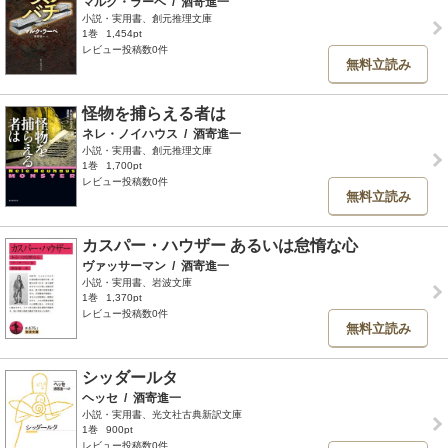
マルク・ラーベ
/
酒寄進一
小説・実用書、創元推理文庫
1巻
1,454pt
レビュー投稿数0件
無料立読み
怪物を捕らえる者は
ネレ・ノイハウス
/
酒寄進一
小説・実用書、創元推理文庫
1巻
1,700pt
レビュー投稿数0件
無料立読み
カスパー・ハウザー あるいは怠惰な心
ヴァッサーマン
/
酒寄進一
小説・実用書、岩波文庫
1巻
1,370pt
レビュー投稿数0件
無料立読み
シッダールタ
ヘッセ
/
酒寄進一
小説・実用書、光文社古典新訳文庫
1巻
900pt
レビュー投稿数0件