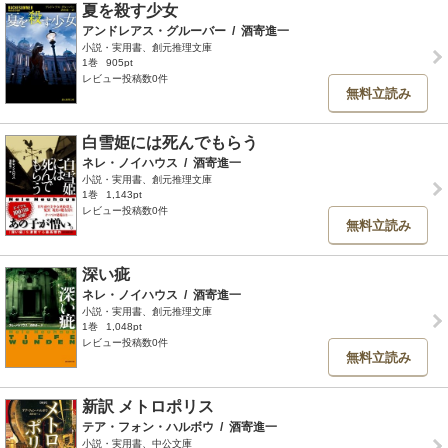
夏を殺す少女
アンドレアス・グルーバー
/
酒寄進一
小説・実用書、創元推理文庫
1巻
905pt
レビュー投稿数0件
無料立読み
白雪姫には死んでもらう
ネレ・ノイハウス
/
酒寄進一
小説・実用書、創元推理文庫
1巻
1,143pt
レビュー投稿数0件
無料立読み
深い疵
ネレ・ノイハウス
/
酒寄進一
小説・実用書、創元推理文庫
1巻
1,048pt
レビュー投稿数0件
無料立読み
新訳 メトロポリス
テア・フォン・ハルボウ
/
酒寄進一
小説・実用書、中公文庫