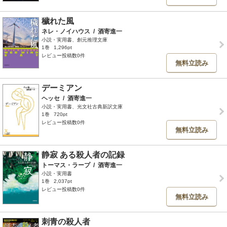
穢れた風
ネレ・ノイハウス
/
酒寄進一
小説・実用書、創元推理文庫
1巻
1,296pt
レビュー投稿数0件
無料立読み
デーミアン
ヘッセ
/
酒寄進一
小説・実用書、光文社古典新訳文庫
1巻
720pt
レビュー投稿数0件
無料立読み
静寂 ある殺人者の記録
トーマス・ラープ
/
酒寄進一
小説・実用書
1巻
2,037pt
レビュー投稿数0件
無料立読み
刺青の殺人者