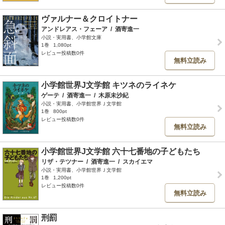
ヴァルナー＆クロイトナー
アンドレアス・フェーア
/
酒寄進一
小説・実用書、小学館文庫
1巻
1,080pt
レビュー投稿数0件
無料立読み
小学館世界J文学館 キツネのライネケ
ゲーテ
/
酒寄進一
/
木原未沙紀
小説・実用書、小学館世界Ｊ文学館
1巻
800pt
レビュー投稿数0件
無料立読み
小学館世界J文学館 六十七番地の子どもたち
リザ・テツナー
/
酒寄進一
/
スカイエマ
小説・実用書、小学館世界Ｊ文学館
1巻
1,200pt
レビュー投稿数0件
無料立読み
刑罰