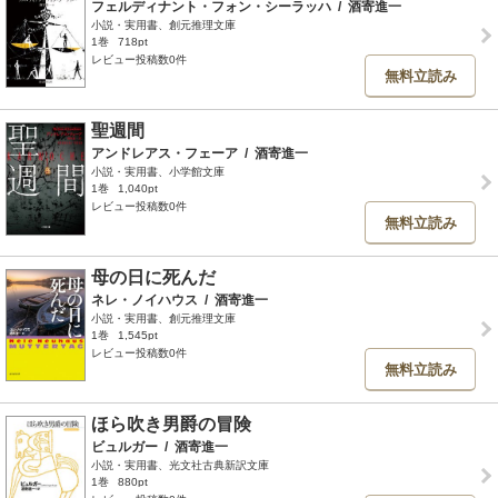
フェルディナント・フォン・シーラッハ
/
酒寄進一
小説・実用書、創元推理文庫
1巻
718pt
レビュー投稿数0件
無料立読み
聖週間
アンドレアス・フェーア
/
酒寄進一
小説・実用書、小学館文庫
1巻
1,040pt
レビュー投稿数0件
無料立読み
母の日に死んだ
ネレ・ノイハウス
/
酒寄進一
小説・実用書、創元推理文庫
1巻
1,545pt
レビュー投稿数0件
無料立読み
ほら吹き男爵の冒険
ビュルガー
/
酒寄進一
小説・実用書、光文社古典新訳文庫
1巻
880pt