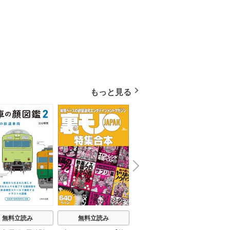
もっと見る
N
x
e
t
無料立読み
無料立読み
無料立読み