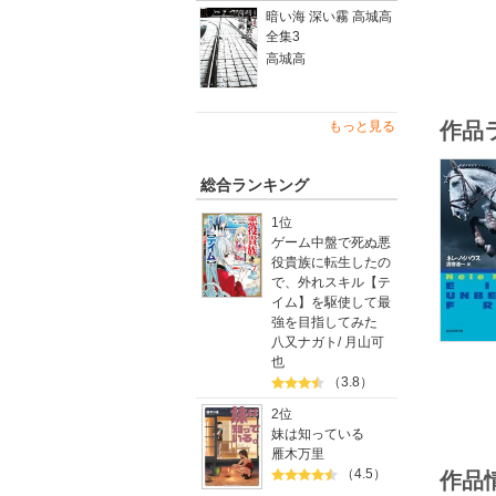
暗い海 深い霧 高城高
全集3
高城高
もっと見る
作品
総合ランキング
1位
ゲーム中盤で死ぬ悪
役貴族に転生したの
で、外れスキル【テ
イム】を駆使して最
強を目指してみた
八又ナガト
/
月山可
也
（3.8）
2位
妹は知っている
雁木万里
（4.5）
作品