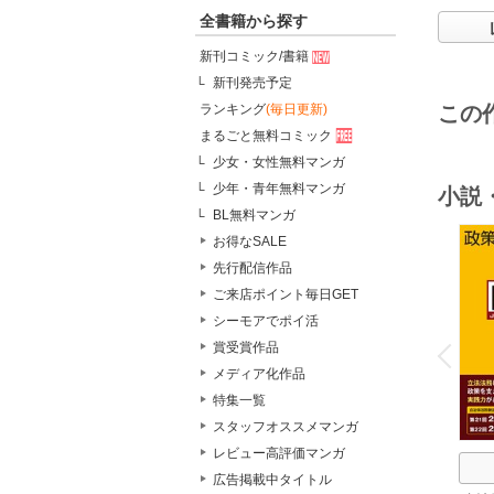
全書籍から探す
新刊コミック/書籍
新刊発売予定
ランキング
(毎日更新)
この
まるごと無料コミック
少女・女性無料マンガ
少年・青年無料マンガ
小説
BL無料マンガ
お得なSALE
先行配信作品
ご来店ポイント毎日GET
シーモアでポイ活
o
v
賞受賞作品
P
r
e
i
u
メディア化作品
特集一覧
スタッフオススメマンガ
レビュー高評価マンガ
広告掲載中タイトル