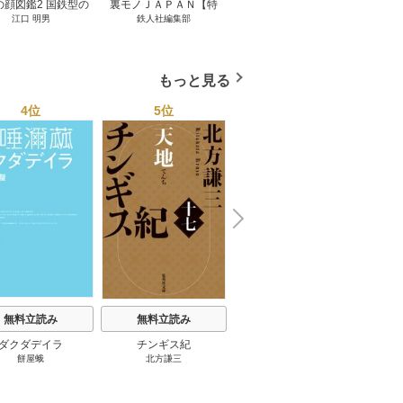
の顔図鑑2 国鉄型の
裏モノＪＡＰＡＮ【特
パナソニック コネクト
日本の
江口 明男
鉄人社編集部
上阪徹
鉄道車両 1巻
集】★超ボリューム版６
大企業をいかに変えるか
20
４０ページ★１２冊★全
1巻
国４７都道府県を代表す
る最高のフーゾク★エロ
もっと見る
トレンド年間ベスト★お
っさん５０人の体験から
4位
5位
6位
学ぶ★夢のようなエロい
楽園３０ 1巻
N
x
e
t
無料立読み
無料立読み
無料立読み
ダクダデイラ
チンギス紀
東京バンドワゴン
B-PR
餅屋蛾
北方謙三
小路幸也
Ｂ
ジャラ
ディ 
ブック