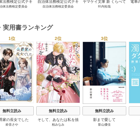
体法務検定公式テキ
自治体法務検定公式テキ
ヤマケイ文庫 新 くらべて
電車
治体法務検定委員会
自治体法務検定委員会
叶内拓哉
 政策法務編 ２０
スト 基本法務編 ２０
わかる野鳥300 1巻
６年度検定対応 1巻
２６年度検定対応 1巻
・実用書ランキング
1位
2位
3位
s
無料立読み
無料立読み
無料立読み
爵家の長女でした
そして、あなたは私を捨
影まで愛して
鈴音さや
柏みなみ
影山優佳
てる