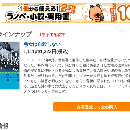
ラインナップ
1巻まで配信中！
悪女は自殺しない
1,111pt/1,222円(税込)
ドイツ、2005年8月。警察署に復帰した刑事ピアを待ち受けていた
だった。時を同じくして、飛び降り自殺に偽装された女性の遺体が
物の安楽死に使用される薬物による毒殺で、夫の獣医や彼の働く馬
営者たちが疑われる。だが刑事オリヴァーが指揮を執る捜査班が探
てつもない憎悪が明らかになり、さらに背後に隠されたいくつもの
る。謎また謎の果てに捜査班がたどりつく真相とは。〈ドイツミス
火をつけたシリーズ第１弾。
会員登録して全巻購入
情報