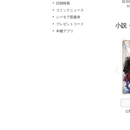
自治
詳細検索
自
スト
コミックニュース
２
シーモア図書券
プレゼントコード
小説
本棚アプリ
o
v
P
r
e
i
u
公