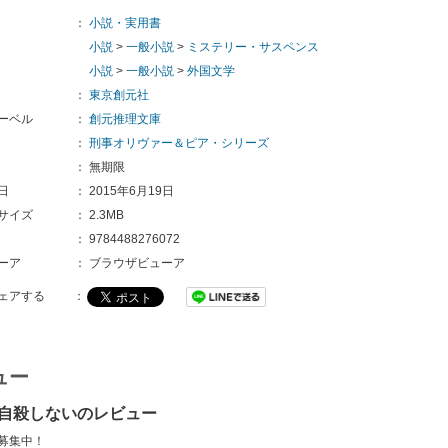
：
小説・実用書
小説
>
一般小説
>
ミステリー・サスペンス
小説
>
一般小説
>
外国文学
：
東京創元社
ーベル
：
創元推理文庫
：
刑事オリヴァー＆ピア・シリーズ
：
無期限
日
：
2015年6月19日
サイズ
：
2.3MB
：
9784488276072
ーア
：
ブラウザビューア
ェアする
：
ュー
自殺しないのレビュー
募集中！