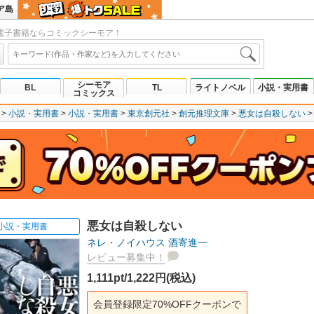
ア島
電子書籍ならコミックシーモア！
シーモア
BL
TL
ライトノベル
小説・実用書
コミックス
小説・実用書
小説・実用書
東京創元社
創元推理文庫
悪女は自殺しない
悪女は自殺しない
小説・実用書
ネレ・ノイハウス
酒寄進一
レビュー募集中！
1,111pt/1,222円(税込)
会員登録限定70%OFFクーポンで