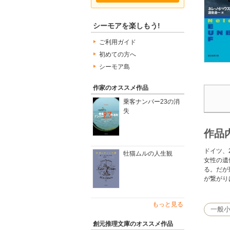
シーモアを楽しもう!
ご利用ガイド
初めての方へ
シーモア島
作家のオススメ作品
乗客ナンバー23の消
失
作品
ドイツ、
牡猫ムルの人生観
女性の遺
る。だが
が繋がり
もっと見る
一般
創元推理文庫のオススメ作品