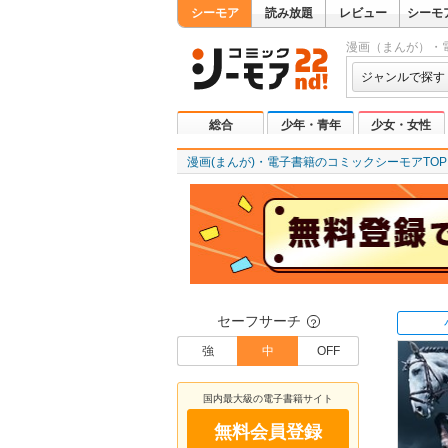
シーモア
読み放題
レビュー
シーモ
漫画（まんが）・
ジャンルで探す
総合
少年・青年
少女・女性
漫画(まんが)・電子書籍のコミックシーモアTOP
セーフサーチ
？
強
中
OFF
国内最大級の電子書籍サイト
無料会員登録