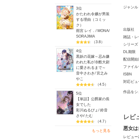
ジャンル
3位
かたわれ令嬢が男装
する理由（コミッ
ク）
出版社
雨宮 レイ．
/
MONA
/
SORAJIMA
雑誌・レ
（3.8）
シリーズ
4位
DL期限
黒妖の花嫁～忌み嫌
配信開始
われた私が冷酷大尉
ファイル
に愛されるまで～
音中さわき
/
宮之み
ISBN
やこ
対応ビュ
（4.5）
作品をシ
5位
【単話】公爵家の長
女でした
彩川ぬるぴょ
/
鈴音
さや
/
たむ
レビ
（4.7）
悪女は
もっと見る
レビュー