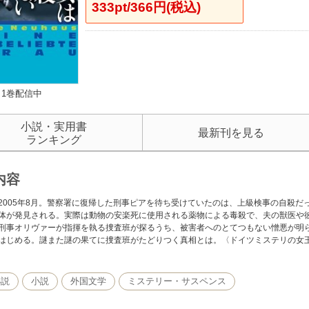
333pt/366円(税込)
1巻配信中
小説・実用書
最新刊を見る
ランキング
内容
2005年8月。警察署に復帰した刑事ピアを待ち受けていたのは、上級検事の自殺
体が発見される。実際は動物の安楽死に使用される薬物による毒殺で、夫の獣医や
刑事オリヴァーが指揮を執る捜査班が探るうち、被害者へのとてつもない憎悪が明
はじめる。謎また謎の果てに捜査班がたどりつく真相とは。〈ドイツミステリの女
小説
小説
外国文学
ミステリー・サスペンス