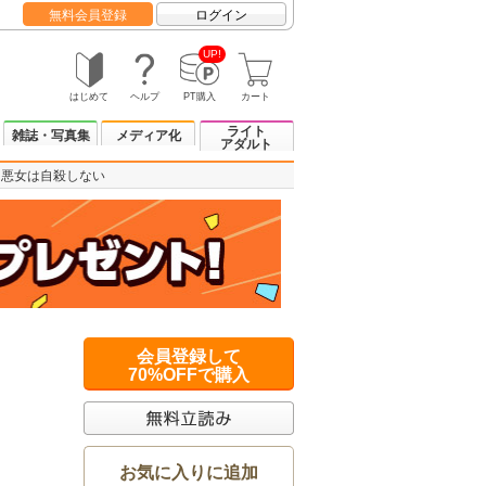
無料会員登録
ログイン
UP!
はじめて
ヘルプ
PT購入
カート
ライト
雑誌・写真集
メディア化
アダルト
悪女は自殺しない
会員登録して
70%OFFで購入
お気に入りに追加