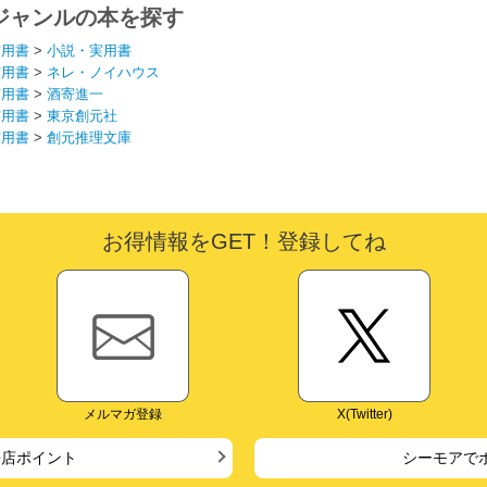
ジャンルの本を探す
実用書
>
小説・実用書
実用書
>
ネレ・ノイハウス
実用書
>
酒寄進一
実用書
>
東京創元社
実用書
>
創元推理文庫
お得情報をGET！登録してね
メルマガ登録
X(Twitter)
来店ポイント
シーモアで