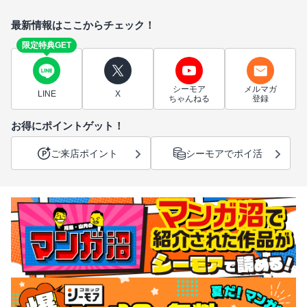
最新情報はここからチェック！
限定特典GET
シーモア
メルマガ
LINE
X
ちゃんねる
登録
お得にポイントゲット！
ご来店ポイント
シーモアでポイ活