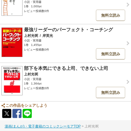
小説・実用書
1巻
1,000pt
レビュー投稿数0件
無料立読み
最強リーダーのパーフェクト・コーチング
上村光弼
/
岸英光
小説・実用書
1巻
1,455pt
レビュー投稿数0件
無料立読み
部下を本気にできる上司、できない上司
上村光弼
小説・実用書
1巻
1,364pt
レビュー投稿数0件
無料立読み
この作品をシェアしよう
漫画(まんが)・電子書籍のコミックシーモアTOP
上村光弼