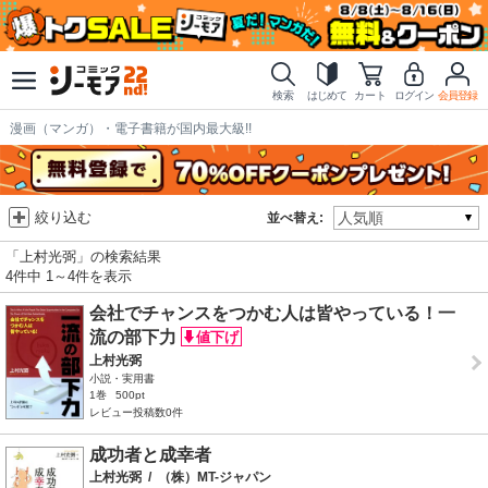
検索
はじめて
カート
ログイン
会員登録
漫画（マンガ）・電子書籍が国内最大級!!
絞り込む
並べ替え:
「上村光弼」の検索結果
4件中 1～4件を表示
会社でチャンスをつかむ人は皆やっている！一
流の部下力
上村光弼
小説・実用書
1巻
500pt
レビュー投稿数0件
成功者と成幸者
上村光弼
/
（株）MT-ジャパン