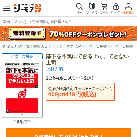
検索
はじめて
カート
ログイン
会員登録
漫画（マンガ）・電子書籍が国内最大級!!
漫画(まんが)・電子書籍のコミックシーモアTOP
小説・実用書
小説・実用書
部下を本気にできる上司、できない
小説・実用書
上司
上村光弼
1,364pt/1,500円(税込)
会員登録限定70%OFFクーポンで
409pt/449円(税込)
1巻配信中
70%OFF