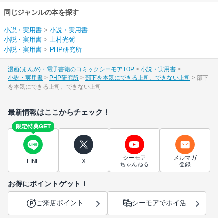
同じジャンルの本を探す
小説・実用書
>
小説・実用書
小説・実用書
>
上村光弼
小説・実用書
>
PHP研究所
漫画(まんが)・電子書籍のコミックシーモアTOP
小説・実用書
小説・実用書
PHP研究所
部下を本気にできる上司、できない上司
部下
を本気にできる上司、できない上司
最新情報はここからチェック！
限定特典GET
シーモア
メルマガ
LINE
X
ちゃんねる
登録
お得にポイントゲット！
ご来店ポイント
シーモアでポイ活