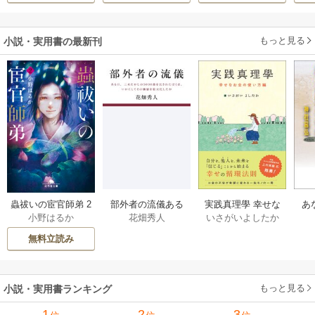
ます～
もっと見る
小説・実用書の最新刊
部外者の流儀ある
実践真理學 幸せな
蟲祓いの宦官師弟 2
あ
花畑秀人
いさがいよしたか
小野はるか
日、三木たかしの5
お金の使い方編 1巻
巻
せ
000曲を託されたぼ
無料立読み
くは、いかにして
その価値を最大化
したか 1巻
もっと見る
小説・実用書ランキング
1
2
3