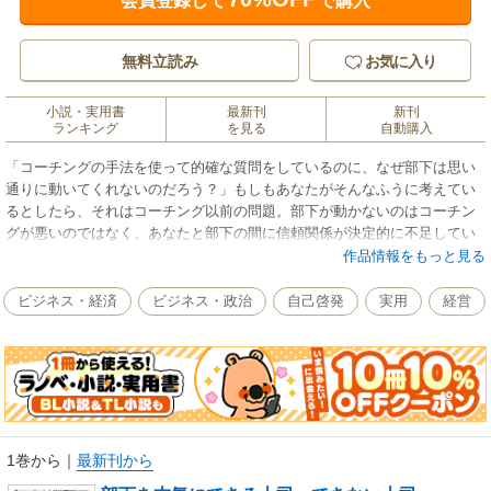
会員登録して
で購入
無料立読み
お気に入り
小説・実用書
最新刊
新刊
ランキング
を見る
自動購入
「コーチングの手法を使って的確な質問をしているのに、なぜ部下は思い
通りに動いてくれないのだろう？」もしもあなたがそんなふうに考えてい
るとしたら、それはコーチング以前の問題。部下が動かないのはコーチン
グが悪いのではなく、あなたと部下の間に信頼関係が決定的に不足してい
るからなのだ。信頼が築けていない状態でいくら「君はどう思う？」と連
作品情報をもっと見る
呼したところで、部下からは冷たい目で見られてしまうのが関の山だ。本
書では、コーチングなどのテクニック以前に上司が身につけるべき「3つの
ビジネス・経済
ビジネス・政治
自己啓発
実用
経営
本気力」がなぜ必要とされるのか、身につけるためにはどのように考え、
どう行動すべきかを伝授。「対『自己』本気力」、「対『仕事』本気
力」、「対『人間』本気力」を身につけることで、あなたのチームは見違
えるほど変わるはず。一人でも部下を持つ人必読の書である。
1巻から
｜
最新刊から