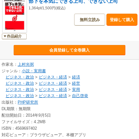
部下を本気にできる上司、できない上司
1,364pt/1,500円(税込)
無料立読み
登録して購入
作品紹介
会員登録して全巻購入
作家名：
上村光弼
ジャンル：
小説・実用書
ビジネス・政治
>
ビジネス・経済
>
経済
ビジネス・政治
>
ビジネス・経済
>
経営
ビジネス・政治
>
ビジネス・経済
>
実用
ビジネス・政治
>
ビジネス・経済
>
自己啓発
出版社：
PHP研究所
DL期限：無期限
配信開始日：2014年9月5日
ファイルサイズ：4.2MB
ISBN：4569697402
対応ビューア：ブラウザビューア、本棚アプリ