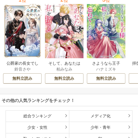
位
位
位
公爵家の長女でし
そして、あなたは
さようなら王子
拝
鈴音さや
柏みなみ
ハナミズキ
た
私を捨てる
様、どうか私のこ
様
とは忘れてくださ
無料立読み
無料立読み
無料立読み
い
その他の人気ランキングをチェック！
総合ランキング
メディア化
少女・女性
少年・青年