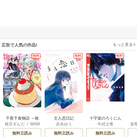
もっと見る
広告で人気の作品!
無料
無料
無料
千夜千食物語 ～敗
主人恋日記
十字架のろくにん
枝豆ずんだ
/
MAM
吉永ゆう
中武士竜
富
国の姫ですが氷の
AKOTO
/
鴉羽凛燈
皇子殿下がどうも
無料立読み
無料立読み
無料立読み
溺愛してくれてい