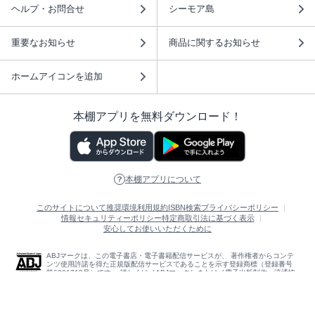
ヘルプ・お問合せ
シーモア島
重要なお知らせ
商品に関するお知らせ
ホームアイコンを追加
本棚アプリを無料ダウンロード！
本棚アプリについて
このサイトについて
推奨環境
利用規約
ISBN検索
プライバシーポリシー
情報セキュリティーポリシー
特定商取引法に基づく表示
安心してお使いいただくために
ABJマークは、この電子書店・電子書籍配信サービスが、 著作権者からコンテ
ンツ使用許諾を得た正規版配信サービスであることを示す登録商標（登録番号
第6091713号）です。 詳しくは［ABJマーク］または［電子出版制作・流通協
議会］で検索してください。
(C)NTTソルマーレ