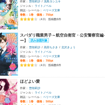
作家：
惣領莉沙
/
浅島ヨシユキ
ジャンル：
ライトノベル
雑誌・レーベル：
ベリーズ文庫
巻数：
1巻
価格： 750pt
（4.0） 投稿数6件
スパダリ職業男子～航空自衛官・公安警察官編
ー】
作家：
惣領莉沙
/
高田ちさき
/
北沢きょう
ジャンル：
ライトノベル
雑誌・レーベル：
ベリーズ文庫
巻数：
1巻
価格： 700pt
（4.0） 投稿数6件
ほどよい愛
作家：
惣領莉沙
ジャンル：
ライトノベル
雑誌・レーベル：
ベリーズ文庫
巻数：
1巻
価格： 500pt