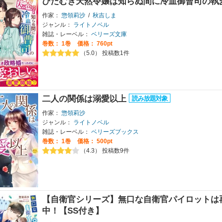
ひたむき天然令嬢は知らぬ間に冷血御曹司の執
作家：
惣領莉沙
/
秋吉しま
ジャンル：
ライトノベル
雑誌・レーベル：
ベリーズ文庫
巻数：
1巻
価格： 760pt
（5.0） 投稿数1件
二人の関係は溺愛以上
作家：
惣領莉沙
ジャンル：
ライトノベル
雑誌・レーベル：
ベリーズブックス
巻数：
1巻
価格： 500pt
（4.3） 投稿数9件
【自衛官シリーズ】無口な自衛官パイロットは
中！【SS付き】