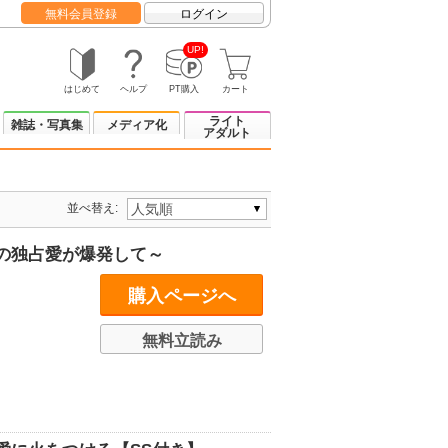
無料会員登録
ログイン
UP!
はじめて
ヘルプ
PT購入
カート
ライト
雑誌・写真集
メディア化
アダルト
並べ替え:
の独占愛が爆発して～
購入ページへ
無料立読み