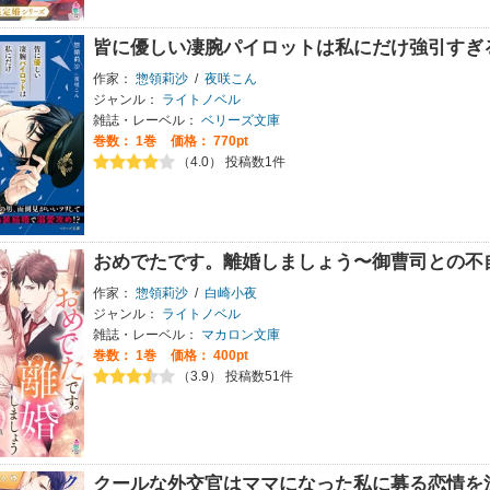
皆に優しい凄腕パイロットは私にだけ強引すぎ
作家：
惣領莉沙
/
夜咲こん
ジャンル：
ライトノベル
雑誌・レーベル：
ベリーズ文庫
巻数：
1巻
価格： 770pt
（4.0） 投稿数1件
おめでたです。離婚しましょう〜御曹司との不
作家：
惣領莉沙
/
白崎小夜
ジャンル：
ライトノベル
雑誌・レーベル：
マカロン文庫
巻数：
1巻
価格： 400pt
（3.9） 投稿数51件
クールな外交官はママになった私に募る恋情を