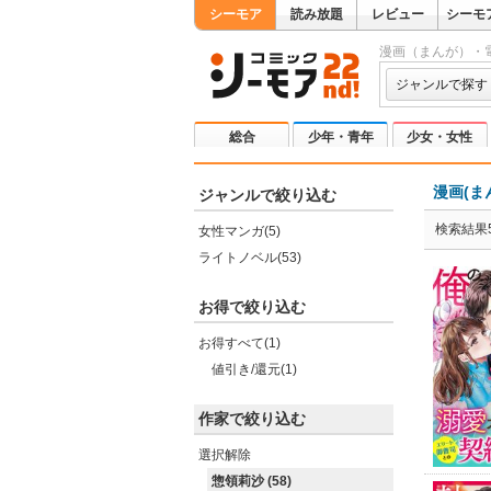
シーモア
読み放題
レビュー
シーモ
漫画（まんが）・
ジャンルで探す
総合
少年・青年
少女・女性
漫画(ま
ジャンルで絞り込む
検索結果5
女性マンガ(5)
ライトノベル(53)
お得で絞り込む
お得すべて(1)
値引き/還元(1)
作家で絞り込む
選択解除
惣領莉沙 (58)