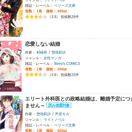
ジャンル：
ライトノベル
雑誌・レーベル：
ベリーズ文庫
巻数：
1巻
価格： 600pt
（3.8） 投稿数26件
恋愛しない結婚
作家：
村崎翠
/
惣領莉沙
ジャンル：
女性マンガ
雑誌・レーベル：
Berry's COMICS
巻数：
1巻
価格： 200pt
（3.8） 投稿数25件
エリート外科医との政略結婚は、離婚予定につ
ません～
作家：
惣領莉沙
/
芦原モカ
ジャンル：
ライトノベル
雑誌・レーベル：
ベリーズ文庫
巻数：
1巻
価格： 600pt