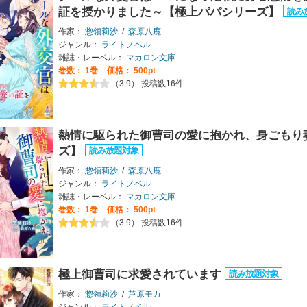
証を授かりました～【極上パパシリーズ】
作家：
惣領莉沙
/
森原八鹿
ジャンル：
ライトノベル
雑誌・レーベル：
マカロン文庫
巻数：
1巻
価格： 500pt
（3.9） 投稿数16件
熱情に駆られた御曹司の愛に抱かれ、身ごもり
ズ】
作家：
惣領莉沙
/
森原八鹿
ジャンル：
ライトノベル
雑誌・レーベル：
マカロン文庫
巻数：
1巻
価格： 500pt
（3.9） 投稿数16件
極上御曹司に求愛されています
作家：
惣領莉沙
/
芦原モカ