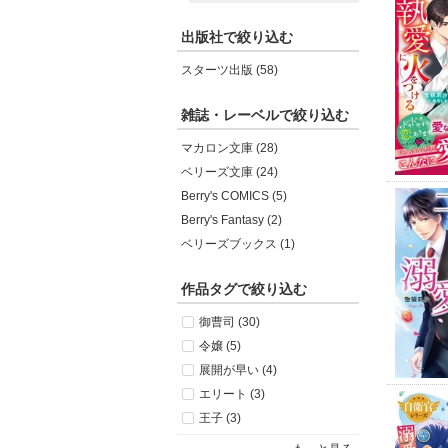
出版社で絞り込む
スターツ出版 (58)
雑誌・レーベルで絞り込む
マカロン文庫 (28)
ベリーズ文庫 (24)
Berry's COMICS (5)
Berry's Fantasy (2)
ベリーズブックス (1)
作品タグで絞り込む
御曹司 (30)
令嬢 (5)
展開が早い (4)
エリート (3)
王子 (3)