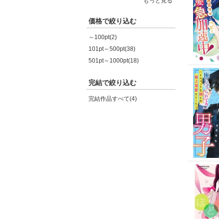
もっと見る
価格で絞り込む
～100pt(2)
101pt～500pt(38)
501pt～1000pt(18)
完結で絞り込む
完結作品すべて(4)