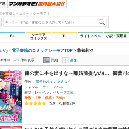
ア島
電子書籍ならコミックシーモア！
シーモア
BL
TL
ライトノベル
小説・実用書
コミックス
んが)・電子書籍のコミックシーモアTOP
>
惣領莉沙
8件中 1～58件を表示
詳細
画像
俺の妻に手を出すな～離婚前提なのに、御曹司
作家：
惣領莉沙
/
北沢きょう
ジャンル：
ライトノベル
雑誌・レーベル：
ベリーズ文庫
巻数：
1巻
価格： 720pt
（5.0） 投稿数2件