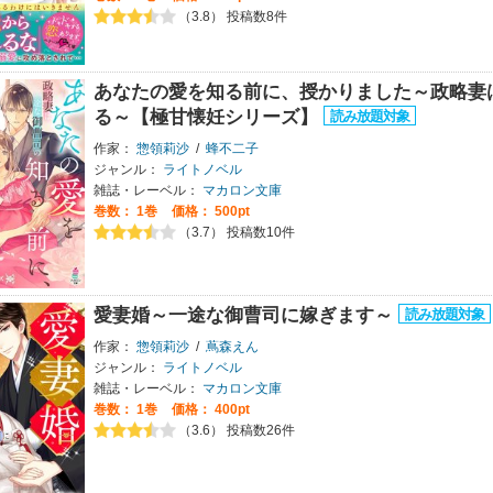
（3.8） 投稿数8件
あなたの愛を知る前に、授かりました～政略妻
る～【極甘懐妊シリーズ】
作家：
惣領莉沙
/
蜂不二子
ジャンル：
ライトノベル
雑誌・レーベル：
マカロン文庫
巻数：
1巻
価格： 500pt
（3.7） 投稿数10件
愛妻婚～一途な御曹司に嫁ぎます～
作家：
惣領莉沙
/
蔦森えん
ジャンル：
ライトノベル
雑誌・レーベル：
マカロン文庫
巻数：
1巻
価格： 400pt
（3.6） 投稿数26件