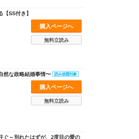
る【SS付き】
購入ページへ
無料立読み
自然な政略結婚事情〜
購入ページへ
無料立読み
注ぐ～別れたはずが、2度目の愛の