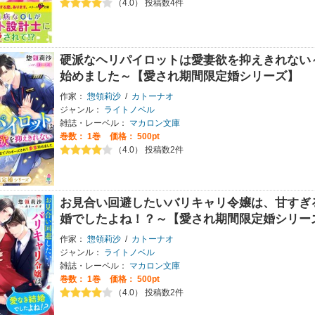
（4.0） 投稿数4件
硬派なヘリパイロットは愛妻欲を抑えきれない
始めました～【愛され期間限定婚シリーズ】
作家：
惣領莉沙
/
カトーナオ
ジャンル：
ライトノベル
雑誌・レーベル：
マカロン文庫
巻数：
1巻
価格： 500pt
（4.0） 投稿数2件
お見合い回避したいバリキャリ令嬢は、甘すぎ
婚でしたよね！？～【愛され期間限定婚シリー
作家：
惣領莉沙
/
カトーナオ
ジャンル：
ライトノベル
雑誌・レーベル：
マカロン文庫
巻数：
1巻
価格： 500pt
（4.0） 投稿数2件