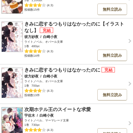
1巻
1,200pt
(4.3)
無料立読み
投稿数15件
きみに恋するつもりはなかったのに【イラスト
なし】
彼方紗夜
/
白崎小夜
ライトノベル、オパール文庫
1巻
480pt
(4.3)
無料立読み
投稿数14件
きみに恋するつもりはなかったのに
彼方紗夜
/
白崎小夜
ライトノベル、オパール文庫
1巻
700pt
(4.3)
無料立読み
投稿数13件
次期ホテル王のスイートな求愛
宇佐木
/
白崎小夜
ライトノベル、マーマレード文庫
1巻
730pt
(4.3)