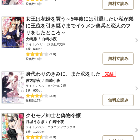
無料立読み
投稿数18件
女王は花婿を買う～5年後には引退したい私が弟
に王位を引き継ぐまでイケメン傭兵と恋人のフ
リをしたところ～
火崎勇
/
白崎小夜
ライトノベル、講談社X文庫
1巻
630pt
(3.9)
無料立読み
投稿数18件
身代わりのきみに、また恋をした
彼方紗夜
/
白崎小夜
ライトノベル、オパール文庫
1巻
650pt
(3.9)
無料立読み
投稿数17件
クセモノ紳士と偽物令嬢
月城うさぎ
/
白崎小夜
ライトノベル、エタニティブックス
1巻
1,200pt
(3.9)