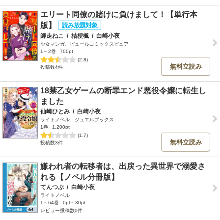
エリート同僚の賭けに負けまして！【単行本
版】
師走ねこ
/
桔梗楓
/
白崎小夜
少女マンガ、ピュールコミックスピュア
1～2巻
700pt
(2.8)
無料立読み
投稿数4件
18禁乙女ゲームの断罪エンド悪役令嬢に転生し
ました
仙崎ひとみ
/
白崎小夜
ライトノベル、ジュエルブックス
1巻
1,200pt
(1.7)
無料立読み
投稿数3件
嫌われ者の転移者は、出戻った異世界で溺愛さ
れる【ノベル分冊版】
てんつぶ
/
白崎小夜
ライトノベル
1～64巻
0pt～30pt
レビュー投稿数0件