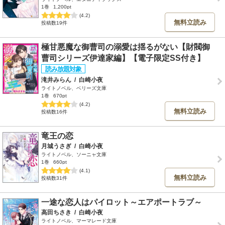
1巻
1,200pt
(4.2)
無料立読み
投稿数19件
極甘悪魔な御曹司の溺愛は揺るがない【財閥御
曹司シリーズ伊達家編】【電子限定SS付き】
滝井みらん
/
白崎小夜
ライトノベル、ベリーズ文庫
1巻
670pt
(4.2)
無料立読み
投稿数16件
竜王の恋
月城うさぎ
/
白崎小夜
ライトノベル、ソーニャ文庫
1巻
660pt
(4.1)
無料立読み
投稿数31件
一途な恋人はパイロット～エアポートラブ～
高田ちさき
/
白崎小夜
ライトノベル、マーマレード文庫