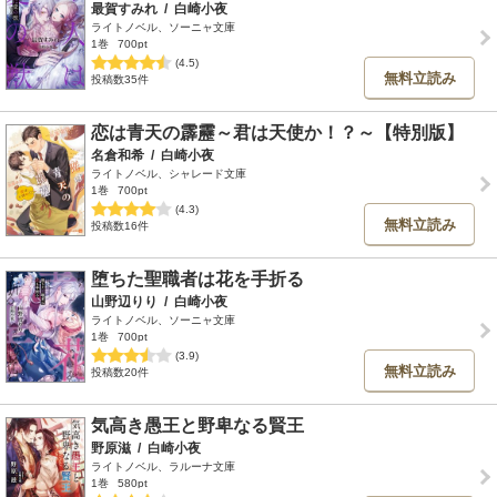
最賀すみれ
/
白崎小夜
ライトノベル、ソーニャ文庫
1巻
700pt
(4.5)
無料立読み
投稿数35件
恋は青天の霹靂～君は天使か！？～【特別版】
名倉和希
/
白崎小夜
ライトノベル、シャレード文庫
1巻
700pt
(4.3)
無料立読み
投稿数16件
堕ちた聖職者は花を手折る
山野辺りり
/
白崎小夜
ライトノベル、ソーニャ文庫
1巻
700pt
(3.9)
無料立読み
投稿数20件
気高き愚王と野卑なる賢王
野原滋
/
白崎小夜
ライトノベル、ラルーナ文庫
1巻
580pt