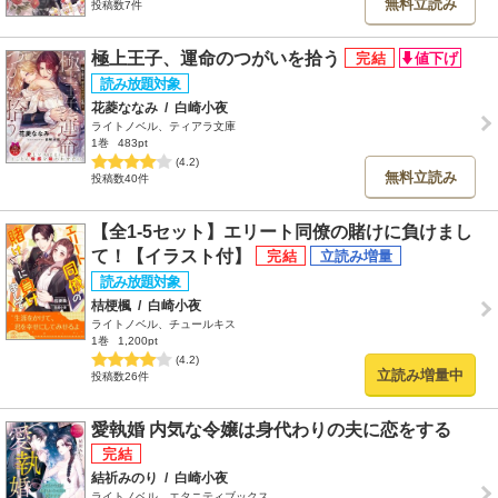
無料立読み
投稿数7件
極上王子、運命のつがいを拾う
花菱ななみ
/
白崎小夜
ライトノベル、ティアラ文庫
1巻
483pt
(4.2)
無料立読み
投稿数40件
【全1-5セット】エリート同僚の賭けに負けまし
て！【イラスト付】
桔梗楓
/
白崎小夜
ライトノベル、チュールキス
1巻
1,200pt
(4.2)
立読み増量中
投稿数26件
愛執婚 内気な令嬢は身代わりの夫に恋をする
結祈みのり
/
白崎小夜
ライトノベル、エタニティブックス