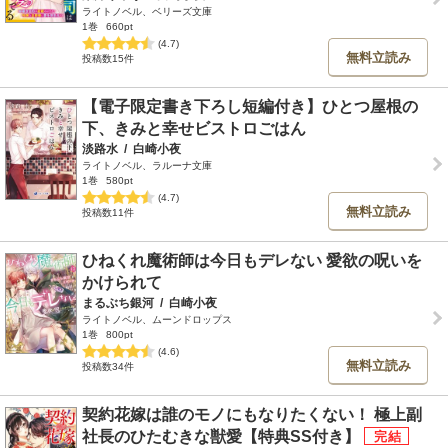
ライトノベル、ベリーズ文庫
1巻
660pt
(4.7)
無料立読み
投稿数15件
【電子限定書き下ろし短編付き】ひとつ屋根の
下、きみと幸せビストロごはん
淡路水
/
白崎小夜
ライトノベル、ラルーナ文庫
1巻
580pt
(4.7)
無料立読み
投稿数11件
ひねくれ魔術師は今日もデレない 愛欲の呪いを
かけられて
まるぶち銀河
/
白崎小夜
ライトノベル、ムーンドロップス
1巻
800pt
(4.6)
無料立読み
投稿数34件
契約花嫁は誰のモノにもなりたくない！ 極上副
社長のひたむきな獣愛【特典SS付き】