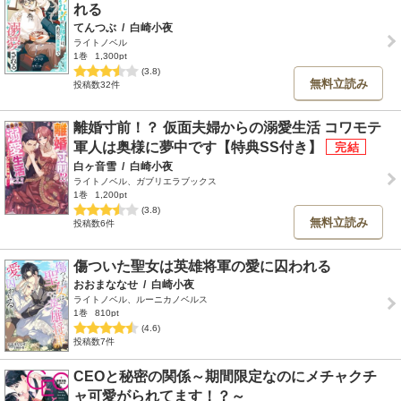
れる
てんつぶ
/
白崎小夜
ライトノベル
1巻
1,300pt
(3.8)
無料立読み
投稿数32件
離婚寸前！？ 仮面夫婦からの溺愛生活 コワモテ
軍人は奥様に夢中です【特典SS付き】
白ヶ音雪
/
白崎小夜
ライトノベル、ガブリエラブックス
1巻
1,200pt
(3.8)
無料立読み
投稿数6件
傷ついた聖女は英雄将軍の愛に囚われる
おおまななせ
/
白崎小夜
ライトノベル、ルーニカノベルス
1巻
810pt
(4.6)
投稿数7件
CEOと秘密の関係～期間限定なのにメチャクチ
ャ可愛がられてます！？～