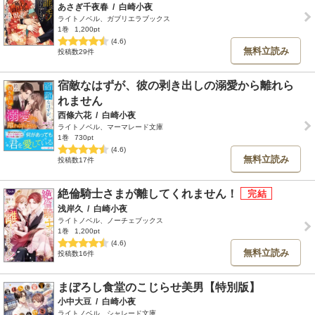
あさぎ千夜春
/
白崎小夜
ライトノベル、ガブリエラブックス
1巻
1,200pt
(4.6)
無料立読み
投稿数29件
宿敵なはずが、彼の剥き出しの溺愛から離れら
れません
西條六花
/
白崎小夜
ライトノベル、マーマレード文庫
1巻
730pt
(4.6)
無料立読み
投稿数17件
絶倫騎士さまが離してくれません！
浅岸久
/
白崎小夜
ライトノベル、ノーチェブックス
1巻
1,200pt
(4.6)
無料立読み
投稿数16件
まぼろし食堂のこじらせ美男【特別版】
小中大豆
/
白崎小夜
ライトノベル、シャレード文庫