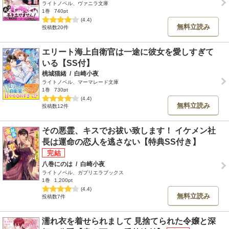
ライトノベル、ヴァニラ文庫
1巻
740pt
(4.4)
無料立読み
投稿数20件
エリート海上自衛官は一途に彼女を愛しすぎて
いる【SS付】
桃城猫緒
/
白崎小夜
ライトノベル、マーマレード文庫
1巻
730pt
(4.4)
無料立読み
投稿数12件
その悪霊、キスでお祓い致します！ イケメン社
長は運命の恋人を逃さない【特典SS付き】
八巻にのは
/
白崎小夜
ライトノベル、ガブリエラブックス
1巻
1,200pt
(4.4)
無料立読み
投稿数7件
濡れ衣を着せられまして 見捨てられた令嬢と深