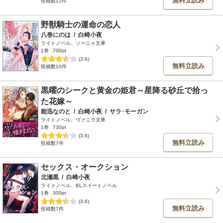
無料立読み
投稿数11件
野獣騎士の運命の恋人
八巻にのは
/
白崎小夜
ライトノベル、ソーニャ文庫
1巻
700pt
(3.6)
無料立読み
投稿数10件
黒曜のシークと黄金の姫君～星降る砂丘で拾っ
た花嫁～
能迅なのと
/
白崎小夜
/
サラ･モーガン
ライトノベル、ヴァニラ文庫
1巻
730pt
(3.6)
無料立読み
投稿数7件
セックス・オークション
北瀬黒
/
白崎小夜
ライトノベル、BLスイートノベル
1巻
300pt
(3.6)
無料立読み
投稿数7件