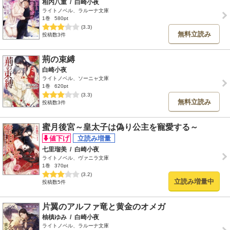
相内八重
/
白崎小夜
ライトノベル、ラルーナ文庫
1巻
580pt
(3.3)
無料立読み
投稿数3件
荊の束縛
白崎小夜
ライトノベル、ソーニャ文庫
1巻
620pt
(3.3)
無料立読み
投稿数3件
蜜月後宮～皇太子は偽り公主を寵愛する～
七里瑠美
/
白崎小夜
ライトノベル、ヴァニラ文庫
1巻
370pt
(3.2)
立読み増量中
投稿数5件
片翼のアルファ竜と黄金のオメガ
柚槙ゆみ
/
白崎小夜
ライトノベル、ラルーナ文庫