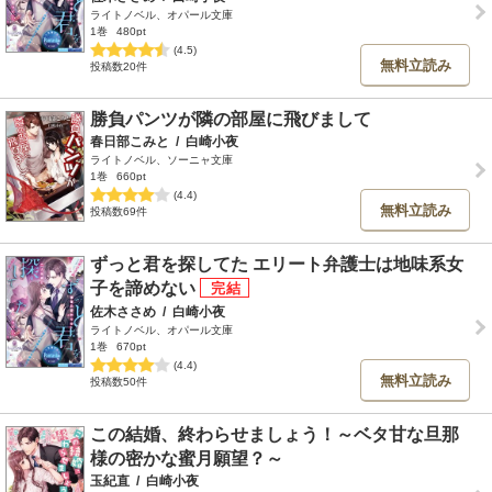
ライトノベル、オパール文庫
1巻
480pt
(4.5)
無料立読み
投稿数20件
勝負パンツが隣の部屋に飛びまして
春日部こみと
/
白崎小夜
ライトノベル、ソーニャ文庫
1巻
660pt
(4.4)
無料立読み
投稿数69件
ずっと君を探してた エリート弁護士は地味系女
子を諦めない
佐木ささめ
/
白崎小夜
ライトノベル、オパール文庫
1巻
670pt
(4.4)
無料立読み
投稿数50件
この結婚、終わらせましょう！～ベタ甘な旦那
様の密かな蜜月願望？～
玉紀直
/
白崎小夜