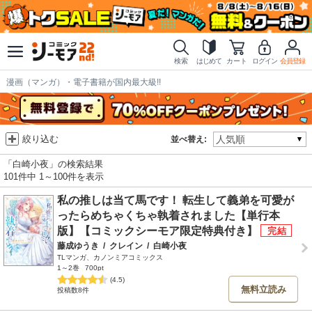
検索
はじめて
カート
ログイン
会員登録
漫画（マンガ）・電子書籍が国内最大級!!
絞り込む
並べ替え:
「白崎小夜」の検索結果
101件中 1～100件を表示
私の推しは当て馬です！ 転生して義弟を可愛が
ったらめちゃくちゃ執着されました【単行本
版】【コミックシーモア限定特典付き】
藤成ゆうき
/
クレイン
/
白崎小夜
TLマンガ、カノンミアコミックス
1～2巻
700pt
(4.5)
無料立読み
投稿数8件