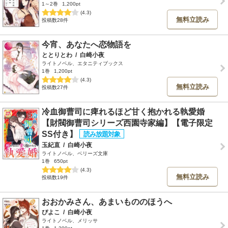
1～2巻
1,200pt
(4.3)
無料立読み
投稿数28件
今宵、あなたへ恋物語を
ととりとわ
/
白崎小夜
ライトノベル、エタニティブックス
1巻
1,200pt
(4.3)
無料立読み
投稿数27件
冷血御曹司に痺れるほど甘く抱かれる執愛婚
【財閥御曹司シリーズ西園寺家編】【電子限定
SS付き】
玉紀直
/
白崎小夜
ライトノベル、ベリーズ文庫
1巻
650pt
(4.3)
無料立読み
投稿数19件
おおかみさん、あまいもののほうへ
ぴよこ
/
白崎小夜
ライトノベル、メリッサ