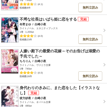
1巻
730pt
(4.1)
無料立読み
投稿数8件
不埒な社長はいばら姫に恋をする
冬野まゆ
/
白崎小夜
ライトノベル、エタニティブックス
1巻
1,200pt
(4.0)
無料立読み
投稿数23件
人嫌い殿下の最愛の花嫁～そのお告げは溺愛の
予兆でした～
ちろりん
/
白崎小夜
ライトノベル、ヴァニラ文庫
1巻
740pt
(4.0)
無料立読み
投稿数18件
身代わりのきみに、また恋をした【イラストな
し】
彼方紗夜
/
白崎小夜
ライトノベル、オパール文庫
1巻
480pt