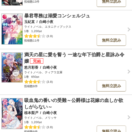
無料立読み
投稿数13件
暴君専務は溺愛コンシェルジュ
玉紀直
/
白崎小夜
ライトノベル、エタニティブックス
1巻
1,200pt
(3.9)
無料立読み
投稿数11件
満天の星に愛を誓う 一途な年下伯爵と星詠み令
嬢
悠月彩香
/
白崎小夜
ライトノベル、ティアラ文庫
1巻
650pt
(3.8)
無料立読み
投稿数8件
吸血鬼の番いの受難～公爵様は花嫁の血しか欲
しがらない～
椋本梨戸
/
白崎小夜
ライトノベル、メリッサ
1巻
1,200pt
(3.8)
無料立読み
投稿数6件