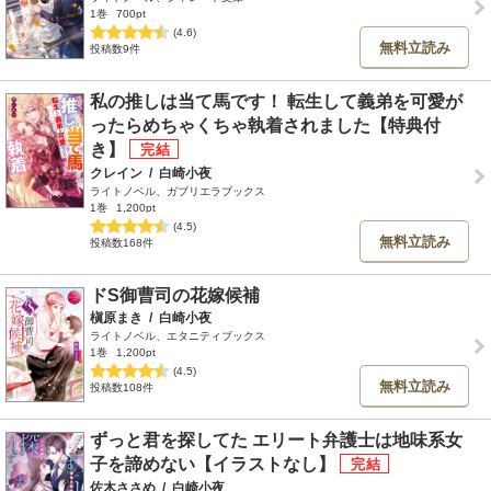
1巻
700pt
(4.6)
無料立読み
投稿数9件
私の推しは当て馬です！ 転生して義弟を可愛が
ったらめちゃくちゃ執着されました【特典付
き】
クレイン
/
白崎小夜
ライトノベル、ガブリエラブックス
1巻
1,200pt
(4.5)
無料立読み
投稿数168件
ドS御曹司の花嫁候補
槇原まき
/
白崎小夜
ライトノベル、エタニティブックス
1巻
1,200pt
(4.5)
無料立読み
投稿数108件
ずっと君を探してた エリート弁護士は地味系女
子を諦めない【イラストなし】
佐木ささめ
/
白崎小夜