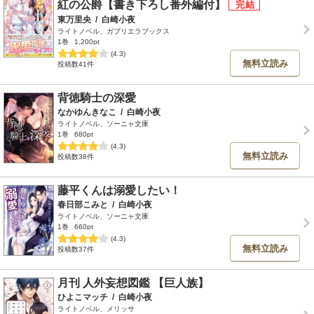
紅の公爵【書き下ろし番外編付】
東万里央
/
白崎小夜
ライトノベル、ガブリエラブックス
1巻
1,200pt
(4.3)
無料立読み
投稿数41件
背徳騎士の深愛
なかゆんきなこ
/
白崎小夜
ライトノベル、ソーニャ文庫
1巻
680pt
(4.3)
無料立読み
投稿数38件
藤平くんは溺愛したい！
春日部こみと
/
白崎小夜
ライトノベル、ソーニャ文庫
1巻
660pt
(4.3)
無料立読み
投稿数37件
月刊 人外妄想図鑑 【巨人族】
ひよこマッチ
/
白崎小夜
ライトノベル、メリッサ