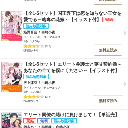
【全1-5セット】国王陛下は恋を知らない王女を
愛でる～略奪の花嫁～【イラスト付】
姫野百合
/
白崎小夜
ライトノベル、ロイヤルキス
1巻
1,200pt
(3.7)
無料立読み
投稿数43件
【全1-5セット】エリート弁護士と蕩甘契約婚～
あなたの全てを僕にください～【イラスト付】
沢上澪羽
/
白崎小夜
ライトノベル、チュールキス
1巻
1,200pt
(3.7)
無料立読み
投稿数22件
エリート同僚の賭けに負けまして！【単話売】
師走ねこ
/
桔梗楓
/
白崎小夜