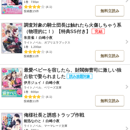
1巻
730pt
(4.1)
無料立読み
投稿数15件
調査対象の騎士団長は触れたら火傷しちゃう系
（物理的に！）【特典SS付き】
朱里雀
/
白崎小夜
ライトノベル、ガブリエラブックス
1巻
1,200pt
(4.1)
無料立読み
投稿数11件
最愛ベビーを宿したら、財閥御曹司に激しい独
占欲で娶られました
伊月ジュイ
/
白崎小夜
ライトノベル、ベリーズ文庫
1巻
600pt
(4.1)
無料立読み
投稿数11件
俺様社長と誘惑トラップ作戦
能迅なのと
/
白崎小夜
ライトノベル、マーマレード文庫