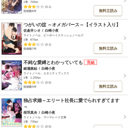
1巻
700pt
(3.1)
無料立読み
投稿数8件
つがいの掟 ～オメガバース～【イラスト入り】
佐倉井シオ
/
白崎小夜
ライトノベル、ビーボーイスラッシュノベルズ
1巻
870pt
(3.1)
無料立読み
投稿数7件
不純な愛縛とわかっていても
綾瀬麻結
/
白崎小夜
ライトノベル、エタニティブックス
1巻
1,200pt
(3.0)
無料立読み
投稿数5件
独占求婚～エリート社長に愛でられすぎてます
～
桜羽真央
/
白崎小夜
ライトノベル、マーマレード文庫
1巻
730pt
(3.0)