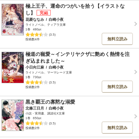
極上王子、運命のつがいを拾う【イラストな
し】
花菱ななみ
/
白崎小夜
ライトノベル、ティアラ文庫
1巻
480pt
(3.5)
無料立読み
投稿数4件
極道の寵愛～インテリヤクザに艶めく熱情を注
ぎ込まれました～
小日向江麻
/
白崎小夜
ライトノベル、マーマレード文庫
1巻
730pt
(3.5)
無料立読み
投稿数2件
黒き覇王の寡黙な溺愛
北條三日月
/
白崎小夜
小説・実用書、講談社X文庫
1巻
650pt
(3.5)
無料立読み
投稿数2件