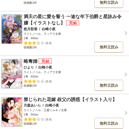
無料立読み
投稿数3件
満天の星に愛を誓う 一途な年下伯爵と星詠み令
嬢【イラストなし】
悠月彩香
/
白崎小夜
ライトノベル、ティアラ文庫
1巻
480pt
(3.0)
無料立読み
投稿数2件
略奪婚
ひより
/
白崎小夜
ライトノベル、ティアラ文庫
1巻
600pt
(3.0)
無料立読み
投稿数2件
禁じられた花嫁 叔父の誘惑【イラスト入り】
月森あいら
/
白崎小夜
ライトノベル、乙蜜ミルキィ文庫
1巻
592pt
(3.0)
無料立読み
投稿数1件