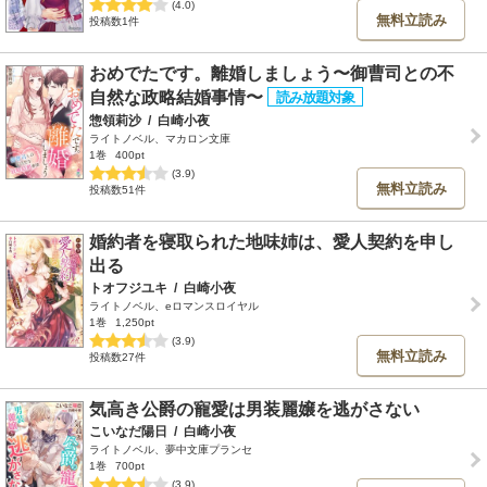
(4.0)
無料立読み
投稿数1件
おめでたです。離婚しましょう〜御曹司との不
自然な政略結婚事情〜
惣領莉沙
/
白崎小夜
ライトノベル、マカロン文庫
1巻
400pt
(3.9)
無料立読み
投稿数51件
婚約者を寝取られた地味姉は、愛人契約を申し
出る
トオフジユキ
/
白崎小夜
ライトノベル、eロマンスロイヤル
1巻
1,250pt
(3.9)
無料立読み
投稿数27件
気高き公爵の寵愛は男装麗嬢を逃がさない
こいなだ陽日
/
白崎小夜
ライトノベル、夢中文庫プランセ
1巻
700pt
(3.9)