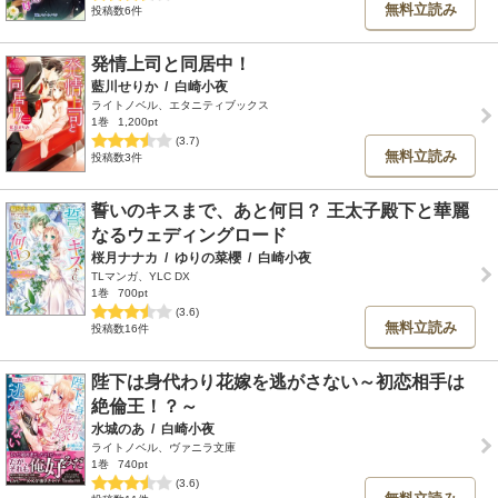
無料立読み
投稿数6件
発情上司と同居中！
藍川せりか
/
白崎小夜
ライトノベル、エタニティブックス
1巻
1,200pt
(3.7)
無料立読み
投稿数3件
誓いのキスまで、あと何日？ 王太子殿下と華麗
なるウェディングロード
桜月ナナカ
/
ゆりの菜櫻
/
白崎小夜
TLマンガ、YLC DX
1巻
700pt
(3.6)
無料立読み
投稿数16件
陛下は身代わり花嫁を逃がさない～初恋相手は
絶倫王！？～
水城のあ
/
白崎小夜
ライトノベル、ヴァニラ文庫
1巻
740pt
(3.6)