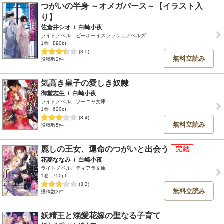
つがいの半身 ～オメガバース～【イラスト入
り】
佐倉井シオ
/
白崎小夜
ライトノベル、ビーボーイスラッシュノベルズ
1巻
890pt
(3.5)
無料立読み
投稿数2件
気高き皇子の愛しき奴隷
御堂志生
/
白崎小夜
ライトノベル、ソーニャ文庫
1巻
620pt
(3.4)
無料立読み
投稿数5件
麗しの王女、運命のつがいと出会う
花菱ななみ
/
白崎小夜
ライトノベル、ティアラ文庫
1巻
750pt
(3.3)
無料立読み
投稿数3件
妖精王と溺愛花嫁の聖なる子育て