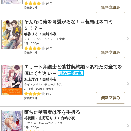
(4.0)
無料立読み
投稿数7件
そんなに俺を可愛がるな！～若頭はネコミ
ミ！？～
朝香りく
/
白崎小夜
ライトノベル、シャレード文庫
1巻
700pt
(4.0)
無料立読み
投稿数3件
エリート弁護士と蕩甘契約婚～あなたの全てを
僕にください～
沢上澪羽
/
白崎小夜
ライトノベル、チュールキス
1～5巻
100pt～500pt
(4.0)
無料立読み
投稿数1件
堕ちた聖職者は花を手折る
花菱圓
/
山野辺りり
/
白崎小夜
TLマンガ、Sonyaコミックス
1巻
760pt