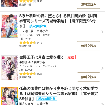
(4.4)
無料立読み
投稿数39件
S系外科医の愛に堕とされる激甘契約婚【財閥
御曹司シリーズ円城寺家編】【電子限定SS付
き】
一ノ瀬千景
/
白崎小夜
ライトノベル、ベリーズ文庫
1巻
660pt
(4.9)
無料立読み
投稿数13件
傲慢王子は月夜に愛を囁く
冬野まゆ
/
白崎小夜
ライトノベル、エタニティブックス
1巻
1,200pt
(4.7)
無料立読み
投稿数20件
孤高の御曹司は授かり妻を絶え間なく求め愛で
る【財閥御曹司シリーズ黒凪家編】【電子限定
SS付き】
葉月りゅう
/
白崎小夜