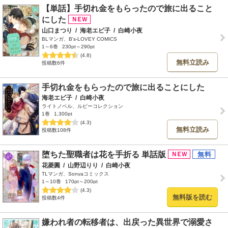
【単話】手切れ金をもらったので旅に出ること
にした
山口まつり
/
海老エビ子
/
白崎小夜
BLマンガ、B's-LOVEY COMICS
1～6巻
230pt～290pt
(4.8)
無料立読み
投稿数6件
手切れ金をもらったので旅に出ることにした
海老エビ子
/
白崎小夜
ライトノベル、ルビーコレクション
1巻
1,300pt
(4.3)
無料立読み
投稿数108件
堕ちた聖職者は花を手折る 単話版
花菱圓
/
山野辺りり
/
白崎小夜
TLマンガ、Sonyaコミックス
1～10巻
170pt～200pt
(4.3)
無料版を読む
投稿数4件
嫌われ者の転移者は、出戻った異世界で溺愛さ