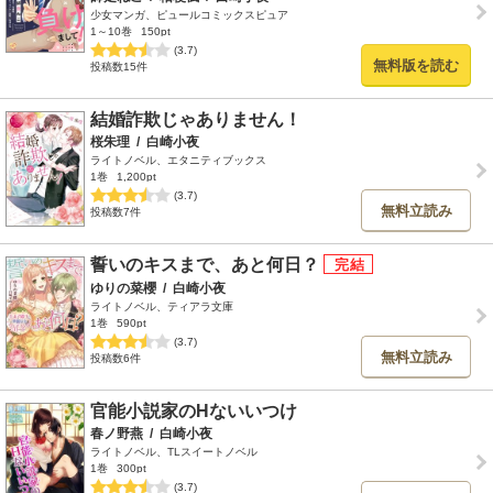
少女マンガ、ピュールコミックスピュア
1～10巻
150pt
(3.7)
無料版を読む
投稿数15件
結婚詐欺じゃありません！
桜朱理
/
白崎小夜
ライトノベル、エタニティブックス
1巻
1,200pt
(3.7)
無料立読み
投稿数7件
誓いのキスまで、あと何日？
ゆりの菜櫻
/
白崎小夜
ライトノベル、ティアラ文庫
1巻
590pt
(3.7)
無料立読み
投稿数6件
官能小説家のHないいつけ
春ノ野燕
/
白崎小夜
ライトノベル、TLスイートノベル
1巻
300pt
(3.7)