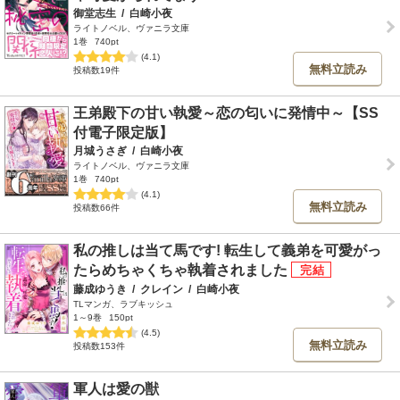
御堂志生
/
白崎小夜
ライトノベル、ヴァニラ文庫
1巻
740pt
(4.1)
無料立読み
投稿数19件
王弟殿下の甘い執愛～恋の匂いに発情中～【SS
付電子限定版】
月城うさぎ
/
白崎小夜
ライトノベル、ヴァニラ文庫
1巻
740pt
(4.1)
無料立読み
投稿数66件
私の推しは当て馬です! 転生して義弟を可愛がっ
たらめちゃくちゃ執着されました
藤成ゆうき
/
クレイン
/
白崎小夜
TLマンガ、ラブキッシュ
1～9巻
150pt
(4.5)
無料立読み
投稿数153件
軍人は愛の獣