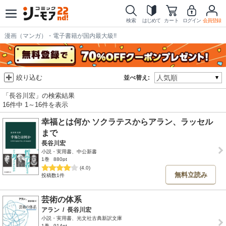
検索
はじめて
カート
ログイン
会員登録
漫画（マンガ）・電子書籍が国内最大級!!
絞り込む
並べ替え:
「長谷川宏」の検索結果
16件中 1～16件を表示
幸福とは何か ソクラテスからアラン、ラッセル
まで
長谷川宏
小説・実用書、中公新書
1巻
880pt
(4.0)
無料立読み
投稿数1件
芸術の体系
アラン
/
長谷川宏
小説・実用書、光文社古典新訳文庫
1巻
914pt