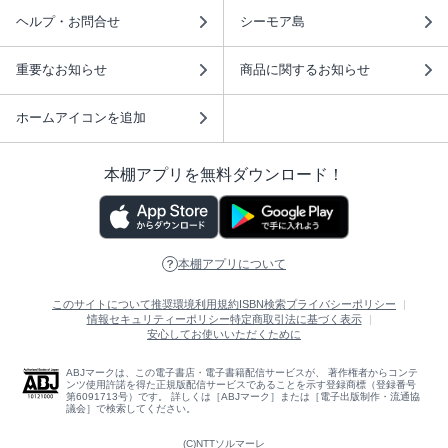
ヘルプ・お問合せ
シーモア島
重要なお知らせ
商品に関するお知らせ
ホームアイコンを追加
本棚アプリを無料ダウンロード！
本棚アプリについて
このサイトについて
推奨環境
利用規約
ISBN検索
プライバシーポリシー
情報セキュリティーポリシー
特定商取引法に基づく表示
安心してお使いいただくために
ABJマークは、この電子書店・電子書籍配信サービスが、 著作権者からコンテ
ンツ使用許諾を得た正規版配信サービスであることを示す登録商標（登録番号
第6091713号）です。 詳しくは［ABJマーク］または［電子出版制作・流通協
議会］で検索してください。
(C)NTTソルマーレ