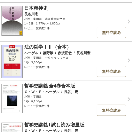
日本精神史
長谷川宏
小説・実用書、講談社学術文庫
1～2巻
1,770pt～1,850pt
レビュー投稿数0件
無料立読み
法の哲学ⅠⅡ（合本）
ヘーゲル
/
藤野渉
/
赤沢正敏
/
長谷川宏
小説・実用書、中公クラシックス
1巻
3,000pt
レビュー投稿数0件
無料立読み
哲学史講義 全4巻合本版
Ｇ・Ｗ・Ｆ・ヘーゲル
/
長谷川宏
小説・実用書
1巻
6,100pt
レビュー投稿数0件
無料立読み
哲学史講義 I 試し読み増量版
Ｇ・Ｗ・Ｆ・ヘーゲル
/
長谷川宏