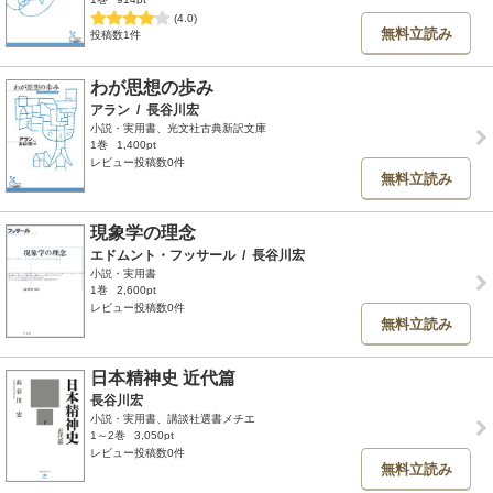
(4.0)
無料立読み
投稿数1件
わが思想の歩み
アラン
/
長谷川宏
小説・実用書、光文社古典新訳文庫
1巻
1,400pt
レビュー投稿数0件
無料立読み
現象学の理念
エドムント・フッサール
/
長谷川宏
小説・実用書
1巻
2,600pt
レビュー投稿数0件
無料立読み
日本精神史 近代篇
長谷川宏
小説・実用書、講談社選書メチエ
1～2巻
3,050pt
レビュー投稿数0件
無料立読み