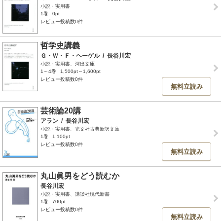
小説・実用書
1巻
0pt
レビュー投稿数0件
哲学史講義
Ｇ・Ｗ・Ｆ・ヘーゲル
/
長谷川宏
小説・実用書、河出文庫
1～4巻
1,500pt～1,600pt
レビュー投稿数0件
無料立読み
芸術論20講
アラン
/
長谷川宏
小説・実用書、光文社古典新訳文庫
1巻
1,100pt
レビュー投稿数0件
無料立読み
丸山眞男をどう読むか
長谷川宏
小説・実用書、講談社現代新書
1巻
700pt
レビュー投稿数0件
無料立読み