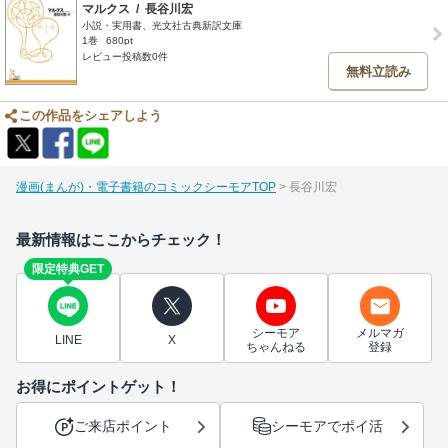
マルクス
/
長谷川宏
小説・実用書、光文社古典新訳文庫
1巻
680pt
レビュー投稿数0件
無料立読み
この作品をシェアしよう
漫画(まんが)・電子書籍のコミックシーモアTOP
長谷川宏
最新情報はここからチェック！
限定特典GET
シーモア
メルマガ
LINE
X
ちゃんねる
登録
お得にポイントゲット！
ご来店ポイント
シーモアでポイ活