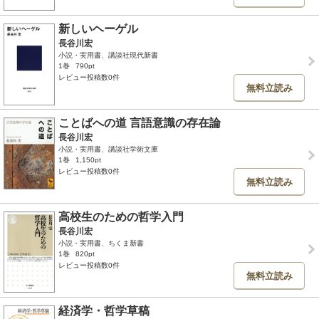
新しいヘーゲル
長谷川宏
小説・実用書、講談社現代新書
1巻
790pt
レビュー投稿数0件
無料立読み
ことばへの道 言語意識の存在論
長谷川宏
小説・実用書、講談社学術文庫
1巻
1,150pt
レビュー投稿数0件
無料立読み
高校生のための哲学入門
長谷川宏
小説・実用書、ちくま新書
1巻
820pt
レビュー投稿数0件
無料立読み
経済学・哲学草稿