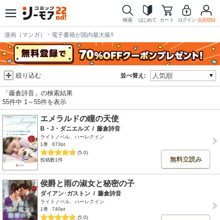
検索
はじめて
カート
ログイン
会員登録
漫画（マンガ）・電子書籍が国内最大級!!
絞り込む
並べ替え:
「藤倉詩音」の検索結果
55件中 1～55件を表示
エメラルドの瞳の天使
B・J・ダニエルズ
/
藤倉詩音
ライトノベル、ハーレクイン
1巻
673pt
(5.0)
無料立読み
投稿数1件
侯爵と雨の淑女と秘密の子
ダイアン･ガストン
/
藤倉詩音
ライトノベル、ハーレクイン
1巻
740pt
(5.0)