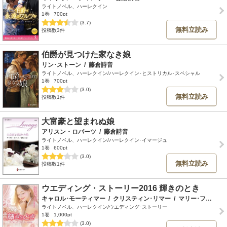
ライトノベル、ハーレクイン
1巻
700pt
(3.7)
無料立読み
投稿数3件
伯爵が見つけた家なき娘
リン･ストーン
/
藤倉詩音
ライトノベル、ハーレクイン/ハーレクイン･ヒストリカル･スペシャル
1巻
700pt
(3.0)
無料立読み
投稿数1件
大富豪と望まれぬ娘
アリスン・ロバーツ
/
藤倉詩音
ライトノベル、ハーレクイン/ハーレクイン･イマージュ
1巻
600pt
(3.0)
無料立読み
投稿数1件
ウエディング・ストーリー2016 輝きのとき
キャロル･モーティマー
/
クリスティン･リマー
/
マリー･フェラレーラ
ライトノベル、ハーレクイン/ウエディング･ストーリー
1巻
1,000pt
(3.0)