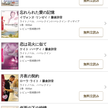
無料立読み
忘れられた愛の記憶
イヴォンヌ･リンゼイ
/
藤倉詩音
ライトノベル、ハーレクイン/ハーレクイン･ディザイア
1巻
600pt
レビュー投稿数0件
無料立読み
恋は花火に似て
ケイト･ハーディ
/
藤倉詩音
ライトノベル、ハーレクイン
1巻
600pt
レビュー投稿数0件
無料立読み
月夜の契約
ローラ･ライト
/
藤倉詩音
ライトノベル、ハーレクイン
1巻
600pt
レビュー投稿数0件
無料立読み
仮面の下の純情