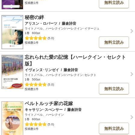
無料立読み
投稿数1件
秘密の絆
アリスン・ロバーツ
/
藤倉詩音
ライトノベル、ハーレクイン/ハーレクイン･イマージュ
1巻
600pt
(5.0)
無料立読み
投稿数1件
忘れられた愛の記憶【ハーレクイン・セレクト
版】
イヴォンヌ･リンゼイ
/
藤倉詩音
ライトノベル、ハーレクイン/ハーレクイン･セレクト
1巻
500pt
(5.0)
無料立読み
投稿数1件
ベルトルッチ家の花嫁
キャサリン･スぺンサー
/
藤倉詩音
ライトノベル、ハーレクイン
1巻
600pt
(5.0)
無料立読み
投稿数1件