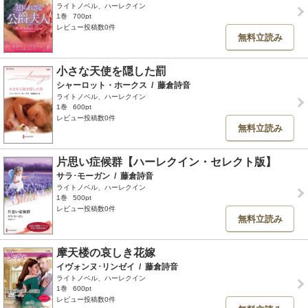
ライトノベル、ハーレクイン
1巻
700pt
レビュー投稿数0件
無料立読み
小さな天使を隠した罰
シャーロット・ホークス
/
藤倉詩音
ライトノベル、ハーレクイン
1巻
600pt
レビュー投稿数0件
無料立読み
片思い症候群【ハーレクイン・セレクト版】
サラ･モーガン
/
藤倉詩音
ライトノベル、ハーレクイン
1巻
500pt
レビュー投稿数0件
無料立読み
摩天楼の哀しき花嫁
イヴォンヌ･リンゼイ
/
藤倉詩音
ライトノベル、ハーレクイン
1巻
600pt
レビュー投稿数0件