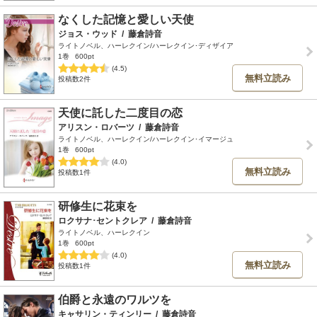
なくした記憶と愛しい天使
ジョス・ウッド
/
藤倉詩音
ライトノベル、ハーレクイン/ハーレクイン･ディザイア
1巻
600pt
(4.5)
無料立読み
投稿数2件
天使に託した二度目の恋
アリスン・ロバーツ
/
藤倉詩音
ライトノベル、ハーレクイン/ハーレクイン･イマージュ
1巻
600pt
(4.0)
無料立読み
投稿数1件
研修生に花束を
ロクサナ･セントクレア
/
藤倉詩音
ライトノベル、ハーレクイン
1巻
600pt
(4.0)
無料立読み
投稿数1件
伯爵と永遠のワルツを
キャサリン・ティンリー
/
藤倉詩音