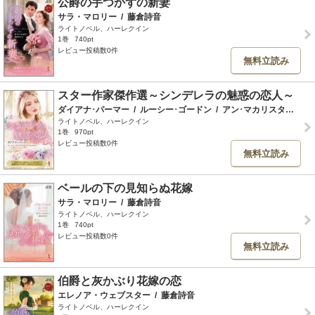
公爵の手つかずの新妻
サラ・マロリー
/
藤倉詩音
ライトノベル、ハーレクイン
1巻
740pt
レビュー投稿数0件
無料立読み
スター作家傑作選～シンデレラの魅惑の恋人～
ダイアナ･パーマー
/
ルーシー･ゴードン
/
アン･マカリスター
/
小
ライトノベル、ハーレクイン
1巻
970pt
レビュー投稿数0件
無料立読み
ベールの下の見知らぬ花嫁
サラ・マロリー
/
藤倉詩音
ライトノベル、ハーレクイン
1巻
740pt
レビュー投稿数0件
無料立読み
伯爵と灰かぶり花嫁の恋
エレノア・ウェブスター
/
藤倉詩音
ライトノベル、ハーレクイン