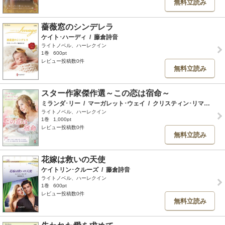
無料立読み
薔薇窓のシンデレラ
ケイト･ハーディ
/
藤倉詩音
ライトノベル、ハーレクイン
1巻
600pt
レビュー投稿数0件
無料立読み
スター作家傑作選～この恋は宿命～
ミランダ･リー
/
マーガレット･ウェイ
/
クリスティン･リマー
/
庭
ライトノベル、ハーレクイン
1巻
1,000pt
レビュー投稿数0件
無料立読み
花嫁は救いの天使
ケイトリン･クルーズ
/
藤倉詩音
ライトノベル、ハーレクイン
1巻
600pt
レビュー投稿数0件
無料立読み