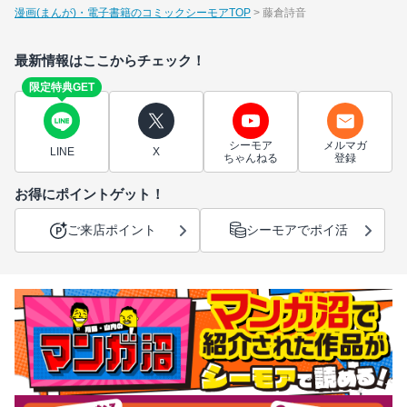
漫画(まんが)・電子書籍のコミックシーモアTOP
藤倉詩音
最新情報はここからチェック！
限定特典GET
シーモア
メルマガ
LINE
X
ちゃんねる
登録
お得にポイントゲット！
ご来店ポイント
シーモアでポイ活