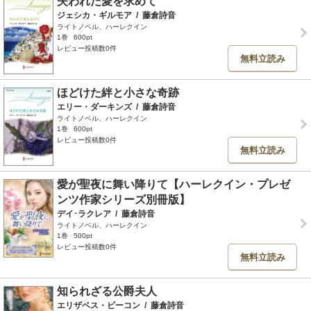
失われた愛を求めて
ジェシカ・ギルモア
/
藤倉詩音
ライトノベル、ハーレクイン
1巻
600pt
レビュー投稿数0件
無料立読み
ほどけた絆と小さな奇跡
エリー・ダーキンズ
/
藤倉詩音
ライトノベル、ハーレクイン
1巻
600pt
レビュー投稿数0件
無料立読み
愛が聖夜に舞い降りて【ハーレクイン・プレゼ
ンツ作家シリーズ別冊版】
デイ･ラクレア
/
藤倉詩音
ライトノベル、ハーレクイン
1巻
500pt
レビュー投稿数0件
無料立読み
知られざる公爵夫人
エリザベス・ビーコン
/
藤倉詩音