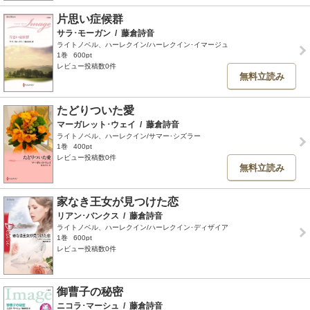
片思い症候群
サラ･モーガン
/
藤倉詩音
ライトノベル、ハーレクイン/ハーレクイン･イマージュ
1巻
600pt
レビュー投稿数0件
無料立読み
たどりついた愛
マーガレット･ウェイ
/
藤倉詩音
ライトノベル、ハーレクイン/サマー･シズラー
1巻
400pt
レビュー投稿数0件
無料立読み
家なき王女が見つけた恋
リアン･バンクス
/
藤倉詩音
ライトノベル、ハーレクイン/ハーレクイン･ディザイア
1巻
600pt
レビュー投稿数0件
御曹子の秘密
ニコラ･マーシュ
/
藤倉詩音