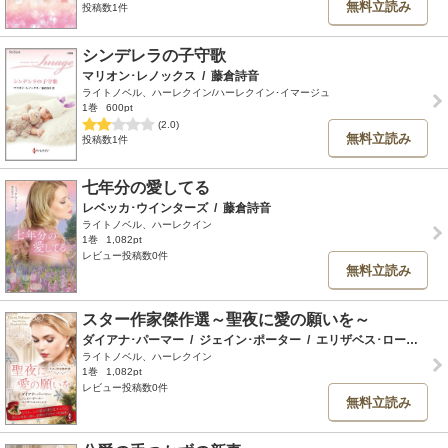
無料立読み
投稿数1件
シンデレラの子守歌
マリオン･レノックス
/
藤倉詩音
ライトノベル、ハーレクイン/ハーレクイン･イマージュ
1巻
600pt
(2.0)
無料立読み
投稿数1件
七年分の愛してる
レベッカ･ウインターズ
/
藤倉詩音
ライトノベル、ハーレクイン
1巻
1,082pt
レビュー投稿数0件
無料立読み
スター作家傑作選～聖夜に愛の願いを～
ダイアナ･パーマー
/
ジェイン･ポーター
/
エリザベス･ロールズ
/
ライトノベル、ハーレクイン
1巻
1,082pt
レビュー投稿数0件
無料立読み