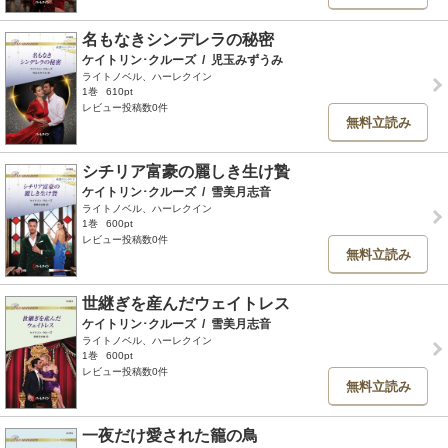
名もなきシンデレラの秘密
ケイトリン･クルーズ
/
児玉みずうみ
ライトノベル、ハーレクイン
1巻
610pt
レビュー投稿数0件
無料立読み
シチリア富豪の麗しき生け贄
ケイトリン･クルーズ
/
雪美月志音
ライトノベル、ハーレクイン
1巻
600pt
レビュー投稿数0件
無料立読み
世継ぎを産んだウェイトレス
ケイトリン･クルーズ
/
雪美月志音
ライトノベル、ハーレクイン
1巻
600pt
レビュー投稿数0件
無料立読み
一夜だけ愛された籠の鳥