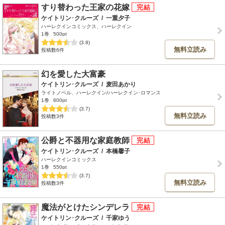
すり替わった王家の花嫁
ケイトリン･クルーズ
/
一重夕子
ハーレクインコミックス、ハーレクイン
1巻
500pt
(3.8)
無料立読み
投稿数6件
幻を愛した大富豪
ケイトリン･クルーズ
/
麦田あかり
ライトノベル、ハーレクイン/ハーレクイン･ロマンス
1巻
600pt
(3.7)
無料立読み
投稿数3件
公爵と不器用な家庭教師
ケイトリン･クルーズ
/
本橋馨子
ハーレクインコミックス
1巻
550pt
(3.7)
無料立読み
投稿数3件
魔法がとけたシンデレラ
ケイトリン･クルーズ
/
千家ゆう