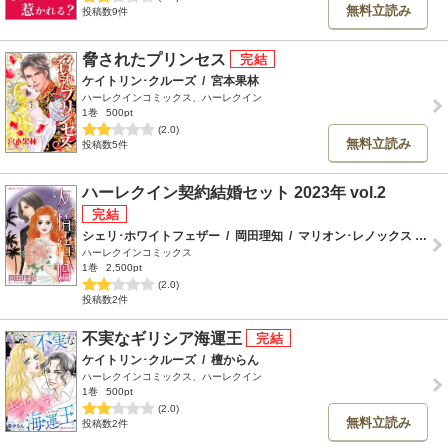
無料立読み
投稿数9件
脅されたプリンセス
ケイトリン･クルーズ
/
宮本果林
ハーレクインコミックス、ハーレクイン
1巻
500pt
(2.0)
無料立読み
投稿数5件
ハーレクイン契約結婚セット 2023年 vol.2
シェリ･ホワイトフェザー
/
岡田理知
/
マリオン･レノックス
/
楠
ハーレクインコミックス
1巻
2,500pt
(2.0)
投稿数2件
不実なギリシア海運王
ケイトリン･クルーズ
/
檀からん
ハーレクインコミックス、ハーレクイン
1巻
500pt
(2.0)
無料立読み
投稿数2件