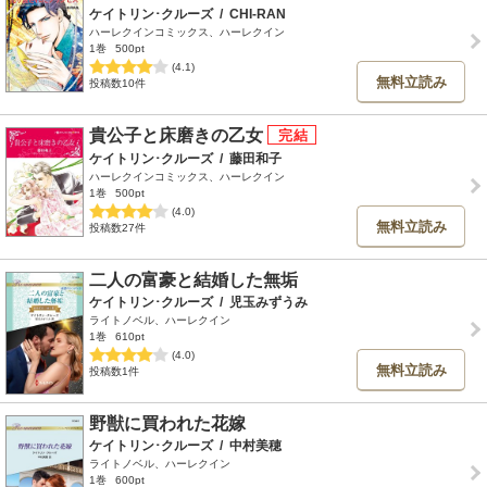
ケイトリン･クルーズ
/
CHI-RAN
ハーレクインコミックス、ハーレクイン
1巻
500pt
(4.1)
無料立読み
投稿数10件
貴公子と床磨きの乙女
ケイトリン･クルーズ
/
藤田和子
ハーレクインコミックス、ハーレクイン
1巻
500pt
(4.0)
無料立読み
投稿数27件
二人の富豪と結婚した無垢
ケイトリン･クルーズ
/
児玉みずうみ
ライトノベル、ハーレクイン
1巻
610pt
(4.0)
無料立読み
投稿数1件
野獣に買われた花嫁
ケイトリン･クルーズ
/
中村美穂
ライトノベル、ハーレクイン
1巻
600pt