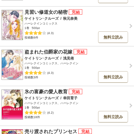
見習い修道女の秘密
ケイトリン･クルーズ
/
秋元奈美
ハーレクインコミックス
1巻
500pt
(4.3)
無料立読み
投稿数6件
盗まれた伯爵家の花嫁
ケイトリン･クルーズ
/
浅見侑
ハーレクインコミックス、ハーレクイン
1巻
500pt
(4.3)
無料立読み
投稿数3件
氷の富豪の愛人教育
ケイトリン･クルーズ
/
幸田育子
ハーレクインコミックス、ハーレクイン
1巻
500pt
(4.2)
無料立読み
投稿数18件
売り渡されたプリンセス