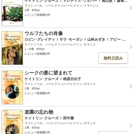
ケイトリン･クルーズ
/
メレディス･ウェバー
/
高山恵
/
森香夏子
ライトノベル、ハーレクイン/ハーレクイン･イマージュ
1巻
600pt
レビュー投稿数0件
ウルフたちの肖像
ロビン･グレイディ
/
サラ･モーガン
/
山科みずき
/
アビー･グリーン
ライトノベル、ハーレクイン/ハーレクイン･ロマンス
1～8巻
600pt
レビュー投稿数0件
無料立読み
シークの妻に望まれて
ケイトリン･クルーズ
/
柿原日出子
ライトノベル、ハーレクイン/ハーレクイン･ロマンス
1巻
600pt
レビュー投稿数0件
楽園の忘れ物
ケイトリン･クルーズ
/
田中雅
ライトノベル、ハーレクイン/ハーレクイン･ロマンス
1巻
600pt
レビュー投稿数0件