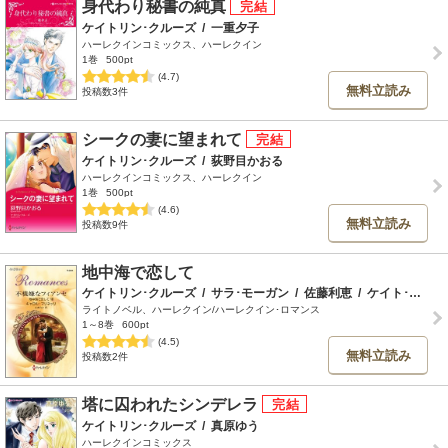
身代わり秘書の純真
ケイトリン･クルーズ
/
一重夕子
ハーレクインコミックス、ハーレクイン
1巻
500pt
(4.7)
無料立読み
投稿数3件
シークの妻に望まれて
ケイトリン･クルーズ
/
荻野目かおる
ハーレクインコミックス、ハーレクイン
1巻
500pt
(4.6)
無料立読み
投稿数9件
地中海で恋して
ケイトリン･クルーズ
/
サラ･モーガン
/
佐藤利恵
/
ケイト･ヒューイット
ライトノベル、ハーレクイン/ハーレクイン･ロマンス
1～8巻
600pt
(4.5)
無料立読み
投稿数2件
塔に囚われたシンデレラ
ケイトリン･クルーズ
/
真原ゆう
ハーレクインコミックス