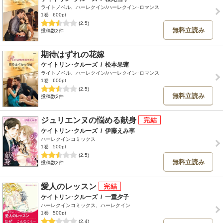
ライトノベル、ハーレクイン/ハーレクイン･ロマンス
1巻
600pt
(2.5)
無料立読み
投稿数2件
期待はずれの花嫁
ケイトリン･クルーズ
/
松本果蓮
ライトノベル、ハーレクイン/ハーレクイン･ロマンス
1巻
600pt
(2.5)
無料立読み
投稿数2件
ジュリエンヌの悩める献身
ケイトリン･クルーズ
/
伊藤えみ李
ハーレクインコミックス
1巻
500pt
(2.5)
無料立読み
投稿数2件
愛人のレッスン
ケイトリン･クルーズ
/
一重夕子
ハーレクインコミックス、ハーレクイン
1巻
500pt
(2.4)