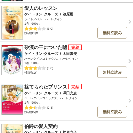
愛人のレッスン
ケイトリン･クルーズ
/
漆原麗
ライトノベル、ハーレクイン
1巻
600pt
(3.0)
無料立読み
投稿数1件
砂漠の王についた嘘
ケイトリン･クルーズ
/
太田真美
ハーレクインコミックス、ハーレクイン
1巻
500pt
(3.0)
無料立読み
投稿数1件
捨てられたプリンス
ケイトリン･クルーズ
/
澤田光恵
ハーレクインコミックス、ハーレクイン
1巻
500pt
(2.8)
無料立読み
投稿数5件
伯爵の愛人契約
ケイトリン･クルーズ
/
松尾当子