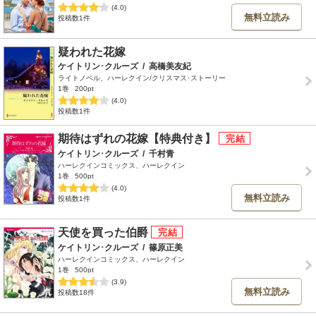
(4.0)
無料立読み
投稿数1件
疑われた花嫁
ケイトリン･クルーズ
/
高橋美友紀
ライトノベル、ハーレクイン/クリスマス･ストーリー
1巻
200pt
(4.0)
投稿数1件
期待はずれの花嫁【特典付き】
ケイトリン･クルーズ
/
千村青
ハーレクインコミックス、ハーレクイン
1巻
500pt
(4.0)
無料立読み
投稿数1件
天使を買った伯爵
ケイトリン･クルーズ
/
篠原正美
ハーレクインコミックス、ハーレクイン
1巻
500pt
(3.9)
無料立読み
投稿数18件