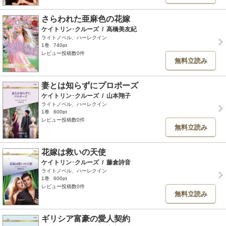
さらわれた亜麻色の花嫁
ケイトリン･クルーズ
/
高橋美友紀
ライトノベル、ハーレクイン
1巻
740pt
レビュー投稿数0件
無料立読み
妻とは知らずにプロポーズ
ケイトリン･クルーズ
/
山本翔子
ライトノベル、ハーレクイン
1巻
600pt
レビュー投稿数0件
無料立読み
花嫁は救いの天使
ケイトリン･クルーズ
/
藤倉詩音
ライトノベル、ハーレクイン
1巻
600pt
レビュー投稿数0件
無料立読み
ギリシア富豪の愛人契約