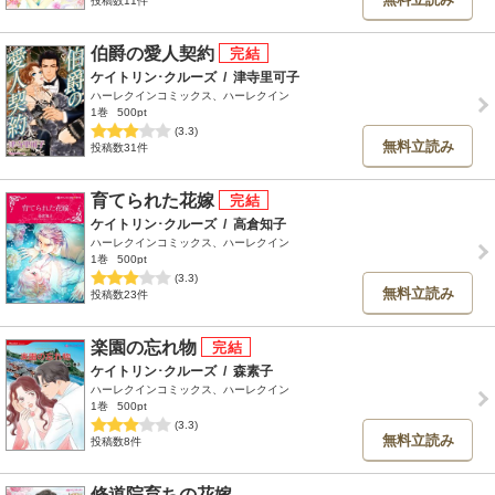
投稿数11件
伯爵の愛人契約
ケイトリン･クルーズ
/
津寺里可子
ハーレクインコミックス、ハーレクイン
1巻
500pt
(3.3)
無料立読み
投稿数31件
育てられた花嫁
ケイトリン･クルーズ
/
高倉知子
ハーレクインコミックス、ハーレクイン
1巻
500pt
(3.3)
無料立読み
投稿数23件
楽園の忘れ物
ケイトリン･クルーズ
/
森素子
ハーレクインコミックス、ハーレクイン
1巻
500pt
(3.3)
無料立読み
投稿数8件
修道院育ちの花嫁