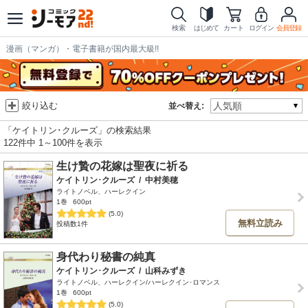
検索
はじめて
カート
ログイン
会員登録
漫画（マンガ）・電子書籍が国内最大級!!
絞り込む
並べ替え:
「ケイトリン･クルーズ」の検索結果
122件中 1～100件を表示
生け贄の花嫁は聖夜に祈る
ケイトリン･クルーズ
/
中村美穂
ライトノベル、ハーレクイン
1巻
600pt
(5.0)
無料立読み
投稿数1件
身代わり秘書の純真
ケイトリン･クルーズ
/
山科みずき
ライトノベル、ハーレクイン/ハーレクイン･ロマンス
1巻
600pt
(5.0)