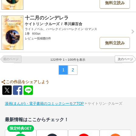
無料立読み
十二月のシンデレラ
ケイトリン･クルーズ
/
早川麻百合
ライトノベル、ハーレクイン/ハーレクイン･ロマンス
1巻
600pt
レビュー投稿数0件
無料立読み
前のページ
次のページ
122件中 1～100件を表示
1
2
この作品をシェアしよう
漫画(まんが)・電子書籍のコミックシーモアTOP
ケイトリン･クルーズ
最新情報はここからチェック！
限定特典GET