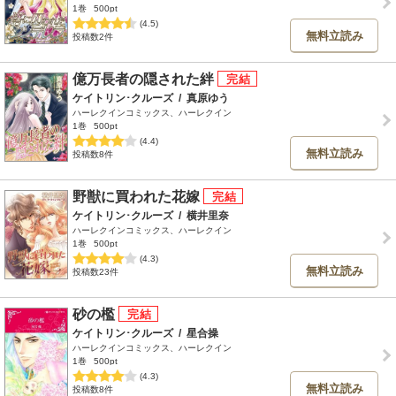
1巻
500pt
(4.5)
無料立読み
投稿数2件
億万長者の隠された絆
ケイトリン･クルーズ
/
真原ゆう
ハーレクインコミックス、ハーレクイン
1巻
500pt
(4.4)
無料立読み
投稿数8件
野獣に買われた花嫁
ケイトリン･クルーズ
/
横井里奈
ハーレクインコミックス、ハーレクイン
1巻
500pt
(4.3)
無料立読み
投稿数23件
砂の檻
ケイトリン･クルーズ
/
星合操
ハーレクインコミックス、ハーレクイン
1巻
500pt
(4.3)
無料立読み
投稿数8件