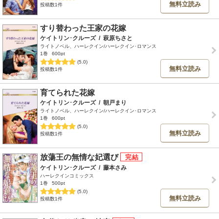
無料立読み
投稿数1件
すり替わった王家の花嫁
ケイトリン･クルーズ
/
萩原ちさと
ライトノベル、ハーレクイン/ハーレクイン･ロマンス
1巻
600pt
(5.0)
無料立読み
投稿数1件
育てられた花嫁
ケイトリン･クルーズ
/
朝戸まり
ライトノベル、ハーレクイン/ハーレクイン･ロマンス
1巻
600pt
(5.0)
無料立読み
投稿数1件
放蕩王の無情な妃選び
ケイトリン･クルーズ
/
藤本さみ
ハーレクインコミックス
1巻
500pt
(5.0)
無料立読み
投稿数1件