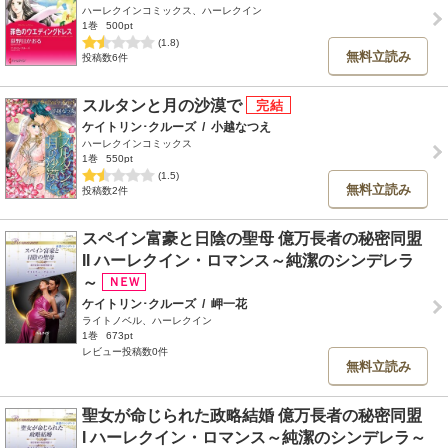
ハーレクインコミックス、ハーレクイン
1巻
500pt
(1.8)
無料立読み
投稿数6件
スルタンと月の沙漠で
ケイトリン･クルーズ
/
小越なつえ
ハーレクインコミックス
1巻
550pt
(1.5)
無料立読み
投稿数2件
スペイン富豪と日陰の聖母 億万長者の秘密同盟
II ハーレクイン・ロマンス～純潔のシンデレラ
～
ケイトリン･クルーズ
/
岬一花
ライトノベル、ハーレクイン
1巻
673pt
レビュー投稿数0件
無料立読み
聖女が命じられた政略結婚 億万長者の秘密同盟
I ハーレクイン・ロマンス～純潔のシンデレラ～