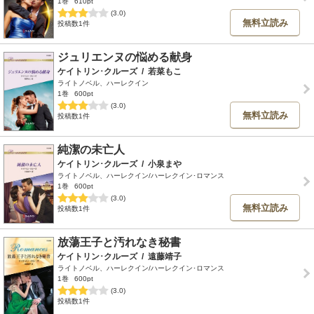
1巻
610pt
(3.0)
無料立読み
投稿数1件
ジュリエンヌの悩める献身
ケイトリン･クルーズ
/
若菜もこ
ライトノベル、ハーレクイン
1巻
600pt
(3.0)
無料立読み
投稿数1件
純潔の未亡人
ケイトリン･クルーズ
/
小泉まや
ライトノベル、ハーレクイン/ハーレクイン･ロマンス
1巻
600pt
(3.0)
無料立読み
投稿数1件
放蕩王子と汚れなき秘書
ケイトリン･クルーズ
/
遠藤靖子
ライトノベル、ハーレクイン/ハーレクイン･ロマンス
1巻
600pt
(3.0)
投稿数1件