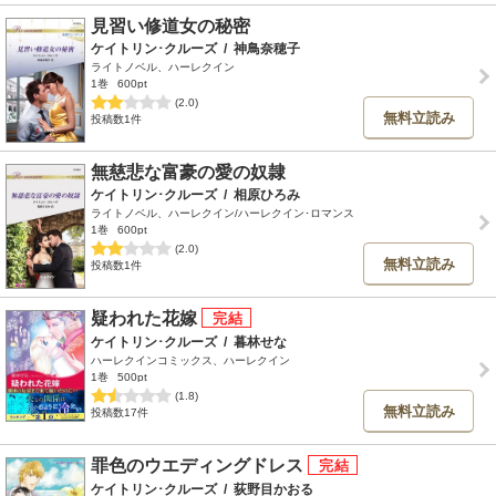
見習い修道女の秘密
ケイトリン･クルーズ
/
神鳥奈穂子
ライトノベル、ハーレクイン
1巻
600pt
(2.0)
無料立読み
投稿数1件
無慈悲な富豪の愛の奴隷
ケイトリン･クルーズ
/
相原ひろみ
ライトノベル、ハーレクイン/ハーレクイン･ロマンス
1巻
600pt
(2.0)
無料立読み
投稿数1件
疑われた花嫁
ケイトリン･クルーズ
/
暮林せな
ハーレクインコミックス、ハーレクイン
1巻
500pt
(1.8)
無料立読み
投稿数17件
罪色のウエディングドレス
ケイトリン･クルーズ
/
荻野目かおる