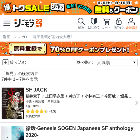
検索
はじめて
カート
ログイン
会員登録
漫画（マンガ）・電子書籍が国内最大級!!
絞り込む
並べ替え:
「堀晃」の検索結果
7件中 1～7件を表示
SF JACK
新井素子
/
上田早夕里
/
冲方丁
/
小林泰三
/
今野敏
/
堀晃
/
宮部
小説・実用書、角川文庫
1巻
920pt
(4.5)
投稿数2件
循環-Genesis SOGEN Japanese SF anthology
2020-