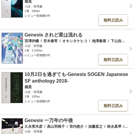
堀晃
小説・実用書
1巻
286pt
レビュー投稿数0件
無料立読み
Genesis されど星は流れる
宮澤伊織
/
空木春宵
/
オキシタケヒコ
/
池澤春菜
/
下山吉光
/
松
小説・実用書
1巻
2,000pt
レビュー投稿数0件
無料立読み
10月2日を過ぎても-Genesis SOGEN Japanese
SF anthology 2018-
堀晃
小説・実用書
1巻
185pt
レビュー投稿数0件
無料立読み
Genesis 一万年の午後
久永実木彦
/
高山羽根子
/
宮内悠介
/
加藤直之
/
秋永真琴
/
松崎
小説・実用書