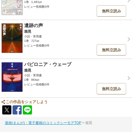
1巻
1,481pt
レビュー投稿数0件
無料立読み
遺跡の声
堀晃
小説・実用書
1巻
727pt
レビュー投稿数0件
無料立読み
バビロニア・ウェーブ
堀晃
小説・実用書
1巻
864pt
レビュー投稿数0件
無料立読み
この作品をシェアしよう
漫画(まんが)・電子書籍のコミックシーモアTOP
堀晃