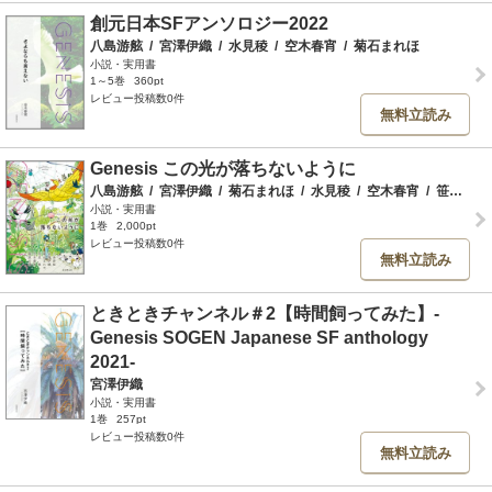
創元日本SFアンソロジー2022
八島游舷
/
宮澤伊織
/
水見稜
/
空木春宵
/
菊石まれほ
小説・実用書
1～5巻
360pt
レビュー投稿数0件
無料立読み
Genesis この光が落ちないように
八島游舷
/
宮澤伊織
/
菊石まれほ
/
水見稜
/
空木春宵
/
笹原千波
小説・実用書
1巻
2,000pt
レビュー投稿数0件
無料立読み
ときときチャンネル＃2【時間飼ってみた】-
Genesis SOGEN Japanese SF anthology
2021-
宮澤伊織
小説・実用書
1巻
257pt
レビュー投稿数0件
無料立読み