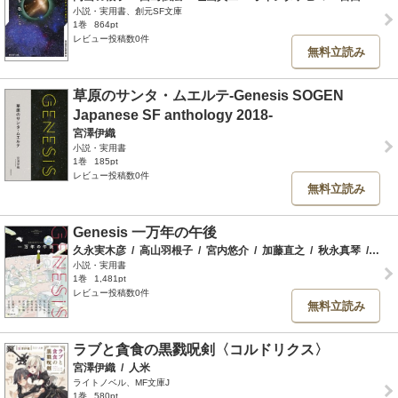
小説・実用書、創元SF文庫
1巻
864pt
レビュー投稿数0件
無料立読み
草原のサンタ・ムエルテ-Genesis SOGEN
Japanese SF anthology 2018-
宮澤伊織
小説・実用書
1巻
185pt
レビュー投稿数0件
無料立読み
Genesis 一万年の午後
久永実木彦
/
高山羽根子
/
宮内悠介
/
加藤直之
/
秋永真琴
/
松崎
小説・実用書
1巻
1,481pt
レビュー投稿数0件
無料立読み
ラブと貪食の黒戮呪剣〈コルドリクス〉
宮澤伊織
/
人米
ライトノベル、MF文庫J
1巻
580pt