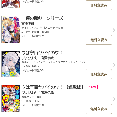
レビュー投稿数0件
無料立読み
「僕の魔剣」シリーズ
宮澤伊織
ライトノベル、角川スニーカー文庫
1～4巻
560pt～600pt
レビュー投稿数0件
無料立読み
ウは宇宙ヤバイのウ！
ぴよぴよ丸
/
宮澤伊織
青年マンガ、バンブーコミックス/WEBコミックガンマ
1～2巻
780pt
レビュー投稿数0件
無料立読み
ウは宇宙ヤバイのウ！ 【連載版】
ぴよぴよ丸
/
宮澤伊織
青年マンガ、BC
1～18巻
100pt
レビュー投稿数0件
無料立読み