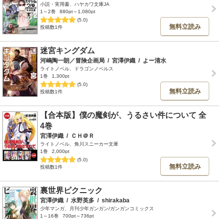
小説・実用書、ハヤカワ文庫JA
1～2巻
880pt～1,080pt
(5.0)
無料立読み
投稿数1件
迷宮キングダム
河嶋陶一朗／冒険企画局
/
宮澤伊織
/
よー清水
ライトノベル、ドラゴンノベルス
1巻
1,300pt
(5.0)
無料立読み
投稿数1件
【合本版】僕の魔剣が、うるさい件について 全
4巻
宮澤伊織
/
ＣＨ＠Ｒ
ライトノベル、角川スニーカー文庫
1巻
2,000pt
(5.0)
無料立読み
投稿数1件
裏世界ピクニック
宮澤伊織
/
水野英多
/
shirakaba
少年マンガ、月刊少年ガンガン/ガンガンコミックス
1～16巻
700pt～736pt