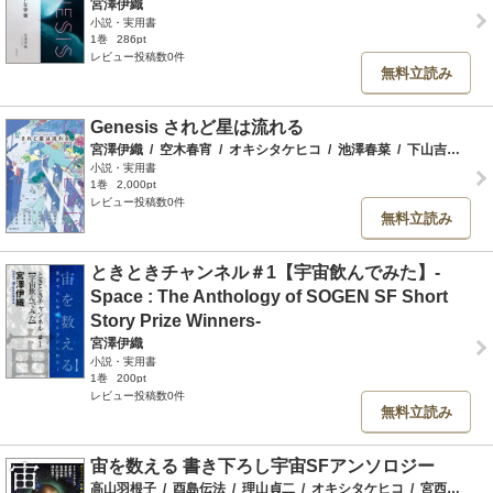
宮澤伊織
小説・実用書
1巻
286pt
レビュー投稿数0件
無料立読み
Genesis されど星は流れる
宮澤伊織
/
空木春宵
/
オキシタケヒコ
/
池澤春菜
/
下山吉光
/
松
小説・実用書
1巻
2,000pt
レビュー投稿数0件
無料立読み
ときときチャンネル＃1【宇宙飲んでみた】-
Space : The Anthology of SOGEN SF Short
Story Prize Winners-
宮澤伊織
小説・実用書
1巻
200pt
レビュー投稿数0件
無料立読み
宙を数える 書き下ろし宇宙SFアンソロジー
高山羽根子
/
酉島伝法
/
理山貞二
/
オキシタケヒコ
/
宮西建礼
/