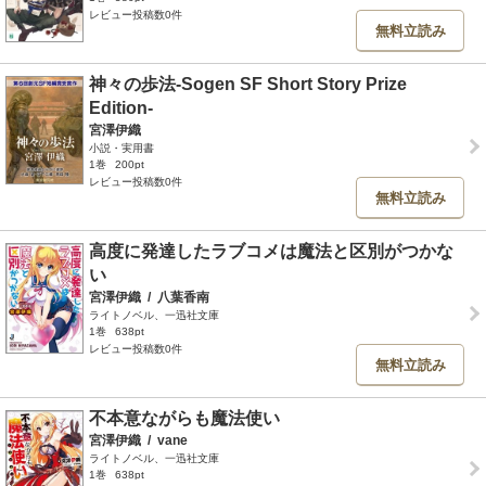
レビュー投稿数0件
無料立読み
神々の歩法-Sogen SF Short Story Prize
Edition-
宮澤伊織
小説・実用書
1巻
200pt
レビュー投稿数0件
無料立読み
高度に発達したラブコメは魔法と区別がつかな
い
宮澤伊織
/
八葉香南
ライトノベル、一迅社文庫
1巻
638pt
レビュー投稿数0件
無料立読み
不本意ながらも魔法使い
宮澤伊織
/
vane
ライトノベル、一迅社文庫
1巻
638pt