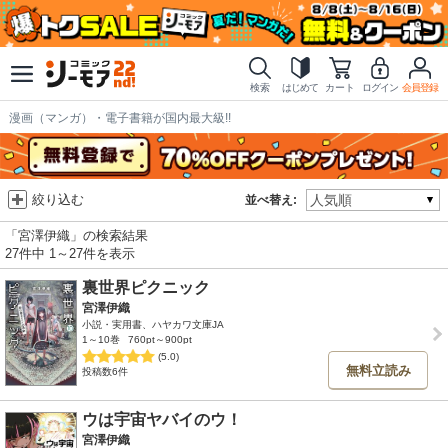
検索
はじめて
カート
ログイン
会員登録
漫画（マンガ）・電子書籍が国内最大級!!
絞り込む
並べ替え:
「宮澤伊織」の検索結果
27件中 1～27件を表示
裏世界ピクニック
宮澤伊織
小説・実用書、ハヤカワ文庫JA
1～10巻
760pt～900pt
(5.0)
無料立読み
投稿数6件
ウは宇宙ヤバイのウ！
宮澤伊織