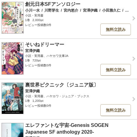
創元日本SFアンソロジー
小川一水
/
川野芽生
/
宮内悠介
/
宮澤伊織
/
小田雅久仁
/
高山羽根子
小説・実用書
1巻
2,000pt
レビュー投稿数0件
無料立読み
そいねドリーマー
宮澤伊織
小説・実用書、ハヤカワ文庫JA
1巻
720pt
レビュー投稿数0件
無料立読み
裏世界ピクニック〔ジュニア版〕
宮澤伊織
小説・実用書、ハヤカワ・ジュニア・ブックス
1巻
1,200pt
レビュー投稿数0件
無料立読み
エレファントな宇宙-Genesis SOGEN
Japanese SF anthology 2020-