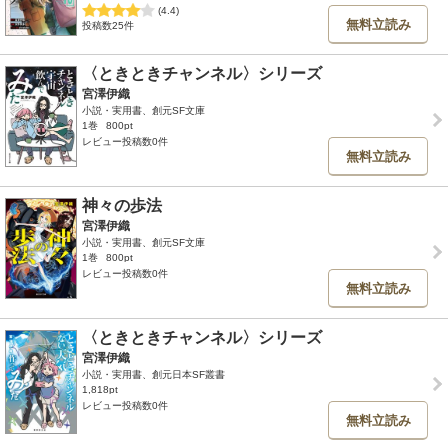
(4.4)
無料立読み
投稿数25件
〈ときときチャンネル〉シリーズ
宮澤伊織
小説・実用書、創元SF文庫
1巻
800pt
レビュー投稿数0件
無料立読み
神々の歩法
宮澤伊織
小説・実用書、創元SF文庫
1巻
800pt
レビュー投稿数0件
無料立読み
〈ときときチャンネル〉シリーズ
宮澤伊織
小説・実用書、創元日本SF叢書
1,818pt
レビュー投稿数0件
無料立読み