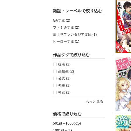
雑誌・レーベルで絞り込む
GA文庫 (2)
ファミ通文庫 (2)
富士見ファンタジア文庫 (1)
ヒーロー文庫 (1)
作品タグで絞り込む
従者 (2)
高校生 (2)
優秀 (1)
領主 (1)
幹部 (1)
もっと見る
価格で絞り込む
501pt～1000pt(5)
1001pt～(1)