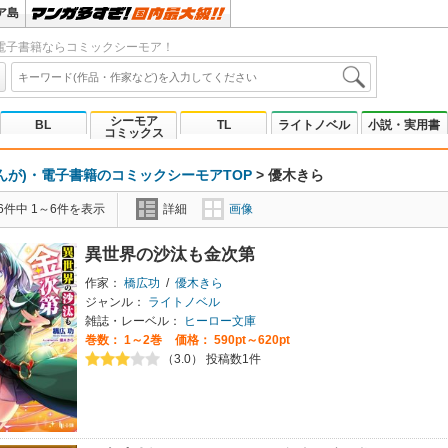
ア島
電子書籍ならコミックシーモア！
シーモア
BL
TL
ライトノベル
小説・実用書
コミックス
んが)・電子書籍のコミックシーモアTOP
>
優木きら
6件中 1～6件を表示
詳細
画像
異世界の沙汰も金次第
作家：
橋広功
/
優木きら
ジャンル：
ライトノベル
雑誌・レーベル：
ヒーロー文庫
巻数：
1～2巻
価格： 590pt～620pt
（3.0） 投稿数1件