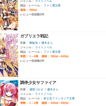
ジャンル：
ライトノベル
雑誌・レーベル：
ファミ通文庫
価格： 580pt
レビュー投稿数0件
ガブリエラ戦記
作家：
舞阪洸
/
優木きら
ジャンル：
ライトノベル
雑誌・レーベル：
ファミ通文庫
巻数：
1～6巻
価格： 580pt～640pt
レビュー投稿数0件
調停少女サファイア
作家：
瀬尾つかさ
/
優木きら
ジャンル：
ライトノベル
雑誌・レーベル：
富士見ファンタジア文庫
巻数：
1～2巻
価格： 640pt～660pt