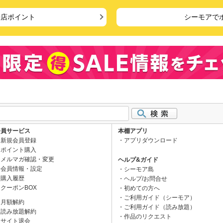
来店ポイント
シーモアで
会員サービス
本棚アプリ
新規会員登録
アプリダウンロード
ポイント購入
メルマガ確認・変更
ヘルプ&ガイド
会員情報・設定
シーモア島
購入履歴
ヘルプ/お問合せ
クーポンBOX
初めての方へ
ご利用ガイド（シーモア）
月額解約
ご利用ガイド（読み放題）
読み放題解約
作品のリクエスト
サイト退会