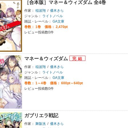
［合本版］マネー＆ウィズダム 全4巻
作家：
稲波翔
/
優木きら
ジャンル：
ライトノベル
雑誌・レーベル：
GA文庫
巻数：
1巻
価格： 2,470pt
レビュー投稿数0件
マネー＆ウィズダム
作家：
稲波翔
/
優木きら
ジャンル：
ライトノベル
雑誌・レーベル：
GA文庫
巻数：
1～4巻
価格： 600pt～640pt
レビュー投稿数0件
ガブリエラ戦記
作家：
舞阪洸
/
優木きら