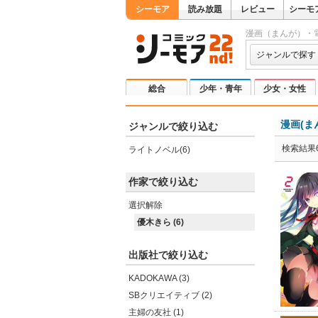
シーモア
読み放題
レビュー
シーモ
漫画（まんが）・
ジャンルで探す
総合
少年・青年
少女・女性
漫画(ま
ジャンルで絞り込む
検索結果
ライトノベル(6)
作家で絞り込む
選択解除
優木きら (6)
出版社で絞り込む
KADOKAWA (3)
SBクリエイティブ (2)
主婦の友社 (1)