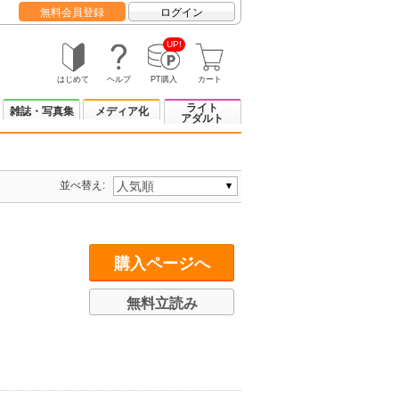
無料会員登録
ログイン
UP!
はじめて
ヘルプ
PT購入
カート
ライト
雑誌・写真集
メディア化
アダルト
並べ替え:
購入ページへ
無料立読み