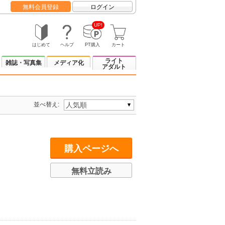
無料会員登録
ログイン
UP!
はじめて
ヘルプ
PT購入
カート
ライト
雑誌・写真集
メディア化
アダルト
並べ替え:
購入ページへ
無料立読み