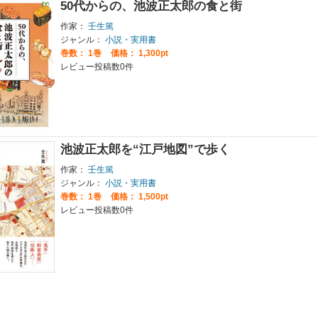
50代からの、池波正太郎の食と街
作家：
壬生篤
ジャンル：
小説・実用書
巻数：
1巻
価格： 1,300pt
レビュー投稿数0件
池波正太郎を“江戸地図”で歩く
作家：
壬生篤
ジャンル：
小説・実用書
巻数：
1巻
価格： 1,500pt
レビュー投稿数0件