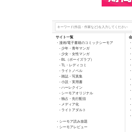
サイト一覧
漫画/電子書籍のコミックシーモア
少年・青年マンガ
少女・女性マンガ
BL（ボーイズラブ）
TL・レディコミ
ライトノベル
雑誌・写真集
小説・実用書
ハーレクイン
シーモアオリジナル
独占・先行配信
メディア化
ライトアダルト
シーモア読み放題
シーモアレビュー