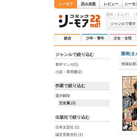
シーモア
読み放題
レビュー
シーモ
漫画（まんが）・
ジャンルで探す
総合
少年・青年
少女・女性
漫画(ま
ジャンルで絞り込む
検索結果
青年マンガ(1)
小説・実用書(2)
作家で絞り込む
選択解除
壬生篤 (3)
出版社で絞り込む
日本文芸社 (1)
誠文堂新光社 (1)