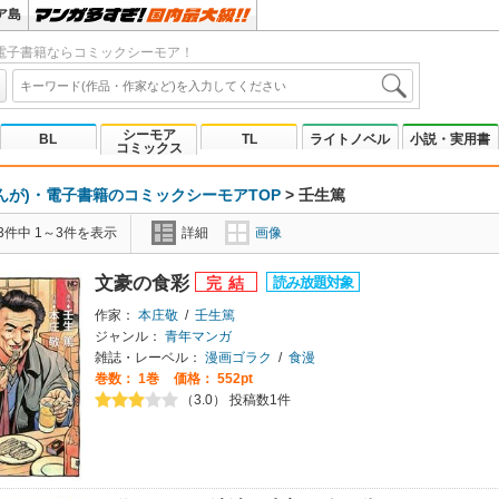
ア島
電子書籍ならコミックシーモア！
シーモア
BL
TL
ライトノベル
小説・実用書
コミックス
んが)・電子書籍のコミックシーモアTOP
>
壬生篤
3件中 1～3件を表示
詳細
画像
文豪の食彩
作家：
本庄敬
/
壬生篤
ジャンル：
青年マンガ
雑誌・レーベル：
漫画ゴラク
/
食漫
巻数：
1巻
価格： 552pt
（3.0） 投稿数1件