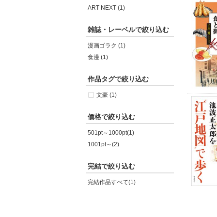
ART NEXT (1)
雑誌・レーベルで絞り込む
漫画ゴラク (1)
食漫 (1)
作品タグで絞り込む
文豪 (1)
価格で絞り込む
501pt～1000pt(1)
1001pt～(2)
完結で絞り込む
完結作品すべて(1)