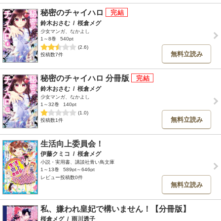
秘密のチャイハロ
鈴木おさむ
/
桜倉メグ
少女マンガ、なかよし
1～8巻
540pt
(2.6)
無料立読み
投稿数7件
秘密のチャイハロ 分冊版
鈴木おさむ
/
桜倉メグ
少女マンガ、なかよし
1～32巻
140pt
(1.0)
無料立読み
投稿数1件
生活向上委員会！
伊藤クミコ
/
桜倉メグ
小説・実用書、講談社青い鳥文庫
1～13巻
589pt～646pt
レビュー投稿数0件
無料立読み
私、嫌われ皇妃で構いません！【分冊版】
桜倉メグ
/
雨川透子