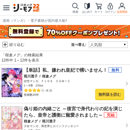
検索
はじめて
カート
ログイン
会員登録
漫画（マンガ）・電子書籍が国内最大級!!
絞り込む
並べ替え:
「桜倉メグ」の検索結果
12件中 1～12件を表示
【単話】私、嫌われ皇妃で構いません！
雨川透子
/
桜倉メグ
女性マンガ、ＦＬＯＳ ＣＯＭＩＣ
1～9巻
150pt
(4.3)
無料版を読む
投稿数29件
偽り姫の内緒ごと ～後宮で身代わりの妃を演じ
たら、皇帝と護衛に寵愛されました～
桜倉メグ
/
雨川透子
少女マンガ、異世界ヒロインファンタジー