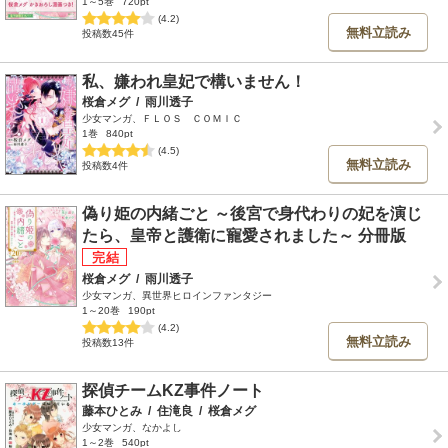
1～5巻
720pt
(4.2)
無料立読み
投稿数45件
私、嫌われ皇妃で構いません！
桜倉メグ
/
雨川透子
少女マンガ、ＦＬＯＳ ＣＯＭＩＣ
1巻
840pt
(4.5)
無料立読み
投稿数4件
偽り姫の内緒ごと ～後宮で身代わりの妃を演じ
たら、皇帝と護衛に寵愛されました～ 分冊版
桜倉メグ
/
雨川透子
少女マンガ、異世界ヒロインファンタジー
1～20巻
190pt
(4.2)
無料立読み
投稿数13件
探偵チームKZ事件ノート
藤本ひとみ
/
住滝良
/
桜倉メグ
少女マンガ、なかよし
1～2巻
540pt