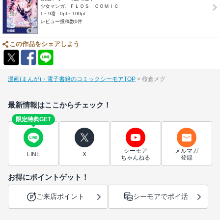
少女マンガ、ＦＬＯＳ ＣＯＭＩＣ
1～9巻
0pt～100pt
レビュー投稿数0件
この作品をシェアしよう
漫画(まんが)・電子書籍のコミックシーモアTOP
桜倉メグ
最新情報はここからチェック！
限定特典GET
シーモア
メルマガ
LINE
X
ちゃんねる
登録
お得にポイントゲット！
ご来店ポイント
シーモアでポイ活