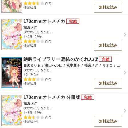
(3.7)
無料立読み
投稿数3件
170cm★オトメチカ
桜倉メグ
少女マンガ、なかよし
1～2巻
540pt
(3.0)
無料立読み
投稿数2件
絶叫ライブラリー 恐怖のかくれんぼ
白沢まりも
/
瀬田ハルヒ
/
秋本葉子
/
桜倉メグ
/
リオコ
/
八木原こと
少女マンガ、なかよし
1巻
540pt
(3.0)
無料立読み
投稿数1件
170cm★オトメチカ 分冊版
桜倉メグ
少女マンガ、なかよし
1～8巻
140pt
(2.6)
無料立読み
投稿数34件