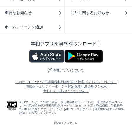
重要なお知らせ
商品に関するお知らせ
ホームアイコンを追加
本棚アプリを無料ダウンロード！
本棚アプリについて
このサイトについて
推奨環境
利用規約
ISBN検索
プライバシーポリシー
情報セキュリティーポリシー
特定商取引法に基づく表示
安心してお使いいただくために
ABJマークは、この電子書店・電子書籍配信サービスが、 著作権者からコンテ
ンツ使用許諾を得た正規版配信サービスであることを示す登録商標（登録番号
第6091713号）です。 詳しくは［ABJマーク］または［電子出版制作・流通協
議会］で検索してください。
(C)NTTソルマーレ