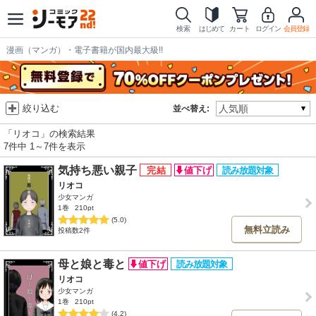
検索
はじめて
カート
ログイン
会員登録
漫画（マンガ）・電子書籍が国内最大級!!
絞り込む
並べ替え:
「リオコ」の検索結果
7件中 1～7件を表示
気持ち悪い親子
リオコ
少女マンガ
1巻
210pt
(5.0)
無料立読み
投稿数2件
母と娘と毒と
リオコ
少女マンガ
1巻
210pt
(4.2)