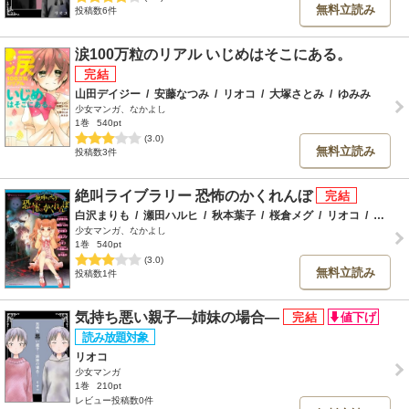
無料立読み
投稿数6件
涙100万粒のリアル いじめはそこにある。
山田デイジー
/
安藤なつみ
/
リオコ
/
大塚さとみ
/
ゆみみ
少女マンガ、なかよし
1巻
540pt
(3.0)
無料立読み
投稿数3件
絶叫ライブラリー 恐怖のかくれんぼ
白沢まりも
/
瀬田ハルヒ
/
秋本葉子
/
桜倉メグ
/
リオコ
/
八木原こと
少女マンガ、なかよし
1巻
540pt
(3.0)
無料立読み
投稿数1件
気持ち悪い親子―姉妹の場合―
リオコ
少女マンガ
1巻
210pt
レビュー投稿数0件