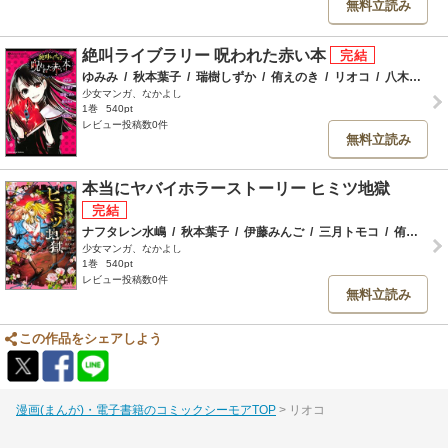
無料立読み
絶叫ライブラリー 呪われた赤い本
ゆみみ
/
秋本葉子
/
瑞樹しずか
/
侑えのき
/
リオコ
/
八木原こと
少女マンガ、なかよし
1巻
540pt
レビュー投稿数0件
無料立読み
本当にヤバイホラーストーリー ヒミツ地獄
ナフタレン水嶋
/
秋本葉子
/
伊藤みんご
/
三月トモコ
/
侑えのき
少女マンガ、なかよし
1巻
540pt
レビュー投稿数0件
無料立読み
この作品をシェアしよう
漫画(まんが)・電子書籍のコミックシーモアTOP
リオコ