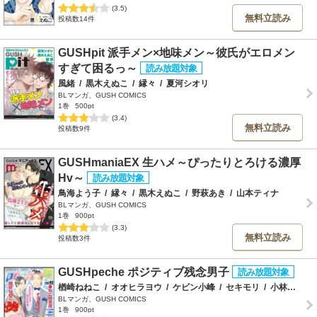
(3.5)
無料立読み
投稿数14件
GUSHpit 派手メン×地味メン～彼氏がエロメン
すぎて困るっ～
風緒
/
黒木えぬこ
/
縁々
/
夏河シオリ
BLマンガ、GUSH COMICS
1巻
500pt
(3.4)
無料立読み
投稿数9件
GUSHmaniaEX 生ハメ～ぴったりとろける濃厚
Hv～
鳥海よう子
/
縁々
/
黒木えぬこ
/
野萩あき
/
山本ティナ
BLマンガ、GUSH COMICS
1巻
900pt
(3.3)
無料立読み
投稿数3件
GUSHpeche ポジティブ残念男子
楢崎ねねこ
/
オオヒラヨウ
/
ケビン小峰
/
セキモリ
/
小林こたろ
BLマンガ、GUSH COMICS
1巻
900pt