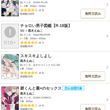
BLマンガ、GUSH PLUS
1～4巻
300pt～500pt
(4.3)
無料立読み
投稿数108件
チョロい男子図鑑【R-18版】
SU
/
黒木えぬこ
BLマンガ、GirlsCREATIVE
1～5巻
400pt～600pt
(4.7)
投稿数38件
スキスキよしよし
黒木えぬこ
BLマンガ、あすかコミックスCL-DX
1巻
720pt
(4.5)
無料立読み
投稿数36件
碧くんと最×のセックス
黒木えぬこ
BLマンガ、GUSH COMICS
1巻
805pt
(4.4)
無料立読み
投稿数57件