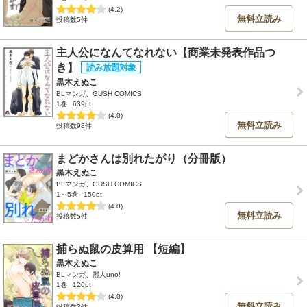
(4.2)
無料立読み
投稿数5件
主人公になんてなれない【商業未発表作品つ
き】
黒木えぬこ
BLマンガ、GUSH COMICS
1巻
639pt
(4.0)
無料立読み
投稿数98件
まどかさんは別れたがり（分冊版）
黒木えぬこ
BLマンガ、GUSH COMICS
1～5巻
150pt
(4.0)
無料立読み
投稿数5件
捕らぬ鼠の皮算用 【短編】
黒木えぬこ
BLマンガ、麗人uno!
1巻
120pt
(4.0)
無料立読み
投稿数3件