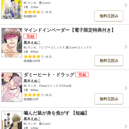
BLマンガ、麗人uno!
1巻
120pt
(4.3)
無料立読み
投稿数3件
マインドインベーダー【電子限定特典付き】
黒木えぬこ
BLマンガ、バンブーコミックス 麗人uno!コミックス
1巻
650pt
(4.2)
無料立読み
投稿数193件
ダミーヒート・ドラッグ
黒木えぬこ
BLマンガ、Charaコミックス/Char@
1巻
680pt
(4.2)
無料立読み
投稿数22件
噛んだ鼠が身を焦がす 【短編】
黒木えぬこ
BLマンガ、麗人uno!
1巻
120pt