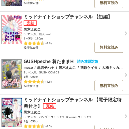
無料立読み
投稿数57件
ミッドナイトショップチャンネル 【短編】
黒木えぬこ
BLマンガ、麗人uno!
1～5巻
180pt
(4.6)
無料立読み
投稿数29件
GUSHpeche 着たままH
meco
/
黒岩チハヤ
/
黒木えぬこ
/
西原ケイタ
/
大橋キッカ
/
丹
BLマンガ、GUSH COMICS
1巻
900pt
(4.6)
無料立読み
投稿数11件
ミッドナイトショップチャンネル 【電子限定特
典付き】
黒木えぬこ
BLマンガ、バンブーコミックス 麗人uno!コミックス
1巻
650pt
(4.5)