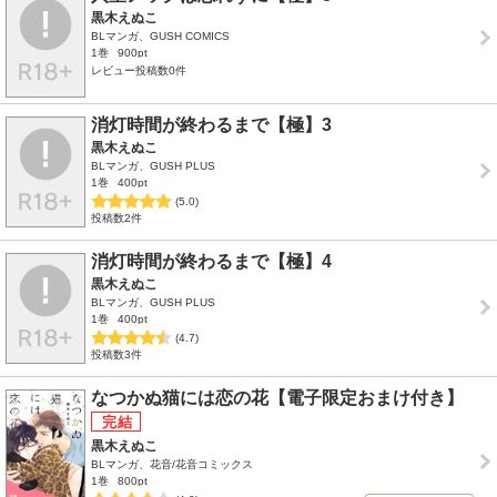
黒木えぬこ
BLマンガ、GUSH COMICS
1巻
900pt
レビュー投稿数0件
消灯時間が終わるまで【極】3
黒木えぬこ
BLマンガ、GUSH PLUS
1巻
400pt
(5.0)
投稿数2件
消灯時間が終わるまで【極】4
黒木えぬこ
BLマンガ、GUSH PLUS
1巻
400pt
(4.7)
投稿数3件
なつかぬ猫には恋の花【電子限定おまけ付き】
黒木えぬこ
BLマンガ、花音/花音コミックス
1巻
800pt