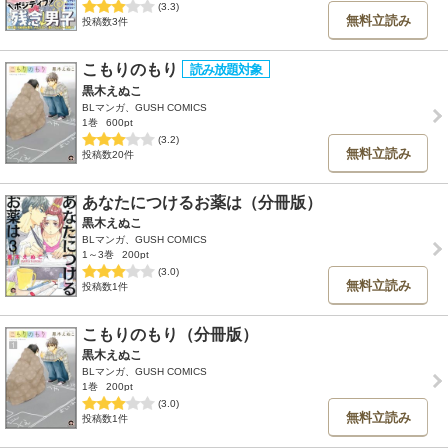
(3.3)
無料立読み
投稿数3件
こもりのもり
黒木えぬこ
BLマンガ、GUSH COMICS
1巻
600pt
(3.2)
無料立読み
投稿数20件
あなたにつけるお薬は（分冊版）
黒木えぬこ
BLマンガ、GUSH COMICS
1～3巻
200pt
(3.0)
無料立読み
投稿数1件
こもりのもり（分冊版）
黒木えぬこ
BLマンガ、GUSH COMICS
1巻
200pt
(3.0)
無料立読み
投稿数1件