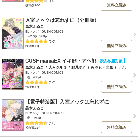
(4.0)
無料立読み
投稿数89件
入室ノックは忘れずに（分冊版）
黒木えぬこ
BLマンガ、GUSH COMICS
1～27巻
200pt
(5.0)
無料立読み
投稿数1件
GUSHmaniaEX イキ顔・アヘ顔
黒木えぬこ
/
大月クルミ
/
野萩あき
/
みやもと水風
/
サクラジャム
BLマンガ、GUSH COMICS
1巻
900pt
(5.0)
無料立読み
投稿数1件
【電子特装版】入室ノックは忘れずに
黒木えぬこ
BLマンガ、GUSH COMICS
1巻
950pt
(4.8)
無料立読み
投稿数21件