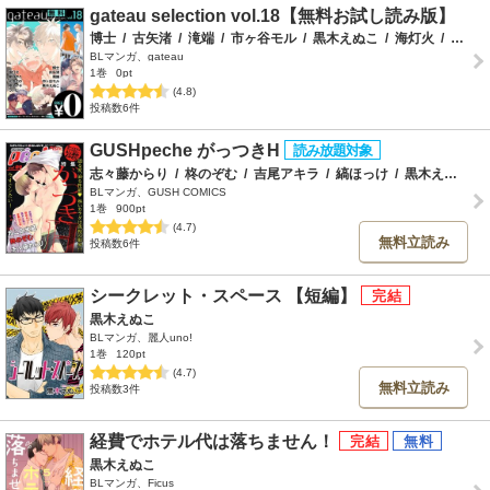
gateau selection vol.18【無料お試し読み版】
博士
/
古矢渚
/
滝端
/
市ヶ谷モル
/
黒木えぬこ
/
海灯火
/
家目やこ
BLマンガ、gateau
1巻
0pt
(4.8)
投稿数6件
GUSHpeche がっつきH
志々藤からり
/
柊のぞむ
/
吉尾アキラ
/
縞ほっけ
/
黒木えぬこ
/
BLマンガ、GUSH COMICS
1巻
900pt
(4.7)
無料立読み
投稿数6件
シークレット・スペース 【短編】
黒木えぬこ
BLマンガ、麗人uno!
1巻
120pt
(4.7)
無料立読み
投稿数3件
経費でホテル代は落ちません！
黒木えぬこ
BLマンガ、Ficus