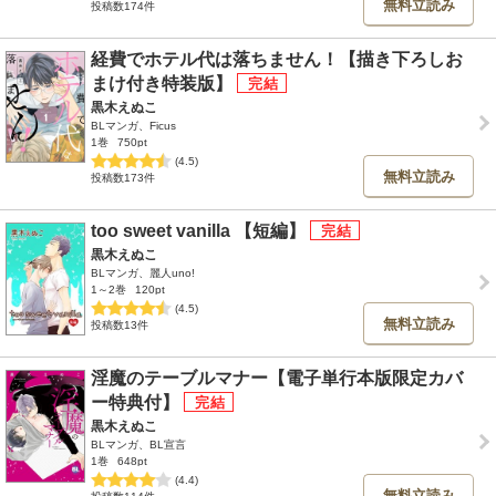
無料立読み
投稿数174件
経費でホテル代は落ちません！【描き下ろしお
まけ付き特装版】
黒木えぬこ
BLマンガ、Ficus
1巻
750pt
(4.5)
無料立読み
投稿数173件
too sweet vanilla 【短編】
黒木えぬこ
BLマンガ、麗人uno!
1～2巻
120pt
(4.5)
無料立読み
投稿数13件
淫魔のテーブルマナー【電子単行本版限定カバ
ー特典付】
黒木えぬこ
BLマンガ、BL宣言
1巻
648pt
(4.4)
無料立読み