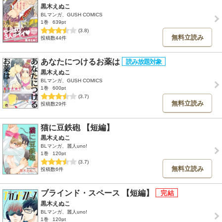
黒木えぬこ
BLマンガ、GUSH COMICS
1巻
639pt
(3.8)
無料立読み
投稿数44件
あなたにつけるお薬は
黒木えぬこ
BLマンガ、GUSH COMICS
1巻
600pt
(3.7)
無料立読み
投稿数29件
猫に豆鉄砲 【短編】
黒木えぬこ
BLマンガ、麗人uno!
1巻
120pt
(3.7)
無料立読み
投稿数6件
ブラインド・スペース 【短編】
黒木えぬこ
BLマンガ、麗人uno!
1巻
120pt