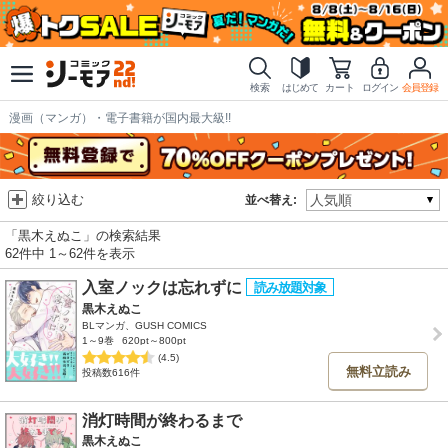
検索
はじめて
カート
ログイン
会員登録
漫画（マンガ）・電子書籍が国内最大級!!
絞り込む
並べ替え:
「黒木えぬこ」の検索結果
62件中 1～62件を表示
入室ノックは忘れずに
黒木えぬこ
BLマンガ、GUSH COMICS
1～9巻
620pt～800pt
(4.5)
無料立読み
投稿数616件
消灯時間が終わるまで
黒木えぬこ