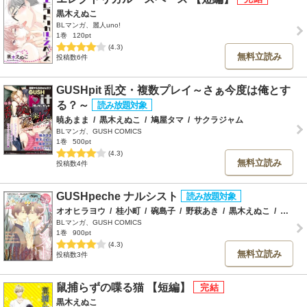
黒木えぬこ
BLマンガ、麗人uno!
1巻
120pt
(4.3)
無料立読み
投稿数6件
GUSHpit 乱交・複数プレイ～さぁ今度は俺とす
る？～
暁あまま
/
黒木えぬこ
/
鳩屋タマ
/
サクラジャム
BLマンガ、GUSH COMICS
1巻
500pt
(4.3)
無料立読み
投稿数4件
GUSHpeche ナルシスト
オオヒラヨウ
/
桂小町
/
碗島子
/
野萩あき
/
黒木えぬこ
/
大月クルミ
BLマンガ、GUSH COMICS
1巻
900pt
(4.3)
無料立読み
投稿数3件
鼠捕らずの喋る猫 【短編】
黒木えぬこ