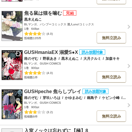
焦る鼠は猫を噛む
黒木えぬこ
BLマンガ、バンブーコミックス 麗人uno!コミックス
1巻
648pt
(4.0)
無料立読み
投稿数135件
GUSHmaniaEX 溺愛S●X
柊のぞむ
/
野萩あき
/
黒木えぬこ
/
大月クルミ
/
加森キキ
BLマンガ、GUSH COMICS
1巻
900pt
(4.0)
無料立読み
投稿数1件
GUSHpeche 焦らしプレイ
柊のぞむ
/
芽玖いろは
/
かゆまみむ
/
碗島子
/
ケビン小峰
/
大月
BLマンガ、GUSH COMICS
1巻
900pt
(3.2)
無料立読み
投稿数6件
入室ノックは忘れずに【極】8