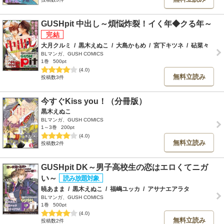
GUSHpit 中出し～煩悩炸裂！イく年◆クる年～
大月クルミ
/
黒木えぬこ
/
大島かもめ
/
宮下キツネ
/
砧菜々
BLマンガ、GUSH COMICS
1巻
500pt
(4.0)
無料立読み
投稿数3件
今すぐKiss you！（分冊版）
黒木えぬこ
BLマンガ、GUSH COMICS
1～3巻
200pt
(4.0)
無料立読み
投稿数2件
GUSHpit DK～男子高校生の恋はエロくてニガ
い～
暁あまま
/
黒木えぬこ
/
福嶋ユッカ
/
アサナエアラタ
BLマンガ、GUSH COMICS
1巻
500pt
(4.0)
無料立読み
投稿数2件