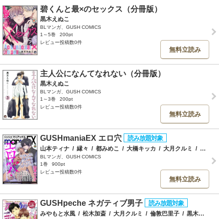
碧くんと最×のセックス（分冊版）
黒木えぬこ
BLマンガ、GUSH COMICS
1～5巻
200pt
レビュー投稿数0件
無料立読み
主人公になんてなれない（分冊版）
黒木えぬこ
BLマンガ、GUSH COMICS
1～3巻
200pt
レビュー投稿数0件
無料立読み
GUSHmaniaEX エロ穴
山本ティナ
/
縁々
/
都みめこ
/
大橋キッカ
/
大月クルミ
/
黒木えぬこ
BLマンガ、GUSH COMICS
1巻
900pt
レビュー投稿数0件
無料立読み
GUSHpeche ネガティブ男子
みやもと水風
/
松木加斎
/
大月クルミ
/
倫敦巴里子
/
黒木えぬこ