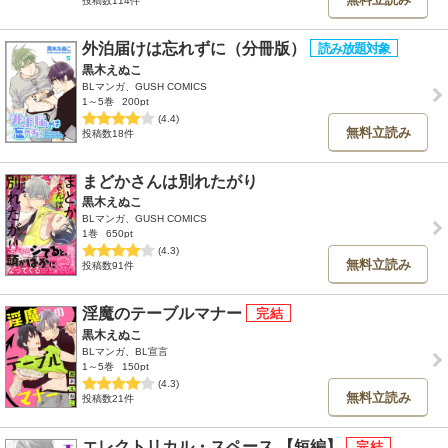
投稿数114件
外泊届けは忘れずに（分冊版）
黒木えぬこ
BLマンガ、GUSH COMICS
1～5巻
200pt
(4.4)
無料立読み
投稿数18件
まどかさんは別れたがり
黒木えぬこ
BLマンガ、GUSH COMICS
1巻
650pt
(4.3)
無料立読み
投稿数91件
淫魔のテーブルマナー
黒木えぬこ
BLマンガ、BL宣言
1～5巻
150pt
(4.3)
無料立読み
投稿数21件
エレクトリカル・スペース 【短編】