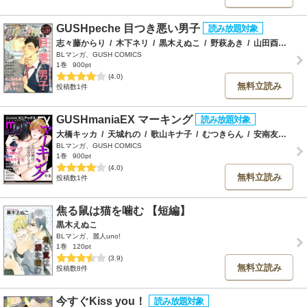
GUSHpeche 目つき悪い男子
志々藤からり
/
木下ネリ
/
黒木えぬこ
/
野萩あき
/
山田酉子
/
ア
BLマンガ、GUSH COMICS
1巻
900pt
(4.0)
無料立読み
投稿数1件
GUSHmaniaEX マーキング
大橋キッカ
/
天城れの
/
歌山キナ子
/
むつきらん
/
安南友香子
/
BLマンガ、GUSH COMICS
1巻
900pt
(4.0)
無料立読み
投稿数1件
焦る鼠は猫を噛む 【短編】
黒木えぬこ
BLマンガ、麗人uno!
1巻
120pt
(3.9)
無料立読み
投稿数8件
今すぐKiss you！