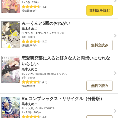
1～5巻
240pt
(4.6)
無料版を読む
投稿数588件
みーくんと5回のおねがい
黒木えぬこ
BLマンガ、あすかコミックスCL-DX
1巻
680pt
(4.6)
無料立読み
投稿数289件
恋愛研究部に入ると好きな人と両想いになれな
いらしい
黒木えぬこ
BLマンガ、gateau/gateauコミックス
1巻
750pt
(4.6)
無料立読み
投稿数89件
Re:コンプレックス・リサイクル（分冊版）
黒木えぬこ
BLマンガ、GUSH COMICS
1～12巻
200pt
(4.6)