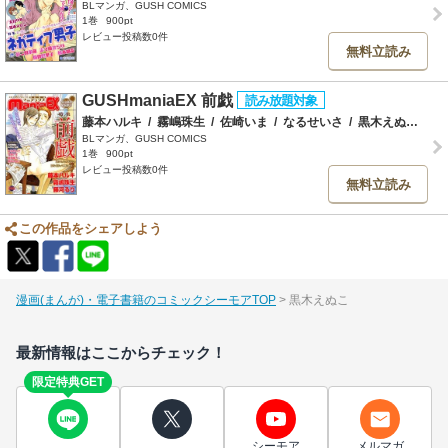
BLマンガ、GUSH COMICS
1巻
900pt
レビュー投稿数0件
無料立読み
GUSHmaniaEX 前戯
藤本ハルキ
/
霧嶋珠生
/
佐崎いま
/
なるせいさ
/
黒木えぬこ
/
吉
BLマンガ、GUSH COMICS
1巻
900pt
レビュー投稿数0件
無料立読み
この作品をシェアしよう
漫画(まんが)・電子書籍のコミックシーモアTOP
黒木えぬこ
最新情報はここからチェック！
限定特典GET
シーモア
メルマガ