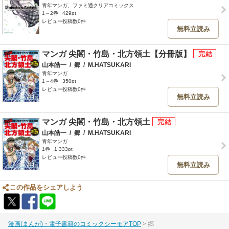
青年マンガ、ファミ通クリアコミックス
1～2巻
429pt
レビュー投稿数0件
無料立読み
マンガ 尖閣・竹島・北方領土【分冊版】
山本皓一
/
郷
/
M.HATSUKARI
青年マンガ
1～4巻
350pt
レビュー投稿数0件
無料立読み
マンガ 尖閣・竹島・北方領土
山本皓一
/
郷
/
M.HATSUKARI
青年マンガ
1巻
1,333pt
レビュー投稿数0件
無料立読み
この作品をシェアしよう
漫画(まんが)・電子書籍のコミックシーモアTOP
郷