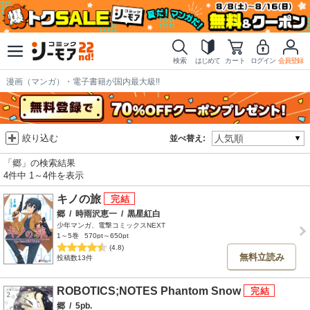
検索
はじめて
カート
ログイン
会員登録
漫画（マンガ）・電子書籍が国内最大級!!
絞り込む
並べ替え:
「郷」の検索結果
4件中 1～4件を表示
キノの旅
郷
/
時雨沢恵一
/
黒星紅白
少年マンガ、電撃コミックスNEXT
1～5巻
570pt～650pt
(4.8)
無料立読み
投稿数13件
ROBOTICS;NOTES Phantom Snow
郷
/
5pb.