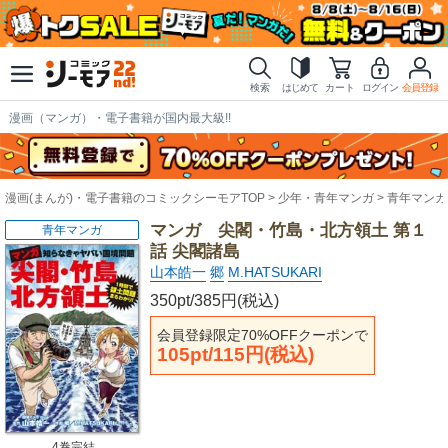
検索
はじめて
カート
ログイン
会員登録
漫画（マンガ）・電子書籍が国内最大級!!
漫画(まんが)・電子書籍のコミックシーモアTOP
少年・青年マンガ
青年マンガ
マンガ 尖閣・竹島・北方領土 第１
青年マンガ
話 尖閣諸島
山本皓一
郷
M.HATSUKARI
350pt/385円(税込)
会員登録限定70%OFFクーポンで
105pt/115円(税込)
4巻完結