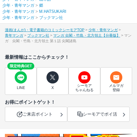
少年・青年マンガ
>
郷
少年・青年マンガ
>
M.HATSUKARI
少年・青年マンガ
>
ブックマン社
漫画(まんが)・電子書籍のコミックシーモアTOP
少年・青年マンガ
青年マンガ
ブックマン社
マンガ 尖閣・竹島・北方領土【分冊版】
マン
ガ 尖閣・竹島・北方領土 第１話 尖閣諸島
最新情報はここからチェック！
限定特典GET
シーモア
メルマガ
LINE
X
ちゃんねる
登録
お得にポイントゲット！
ご来店ポイント
シーモアでポイ活