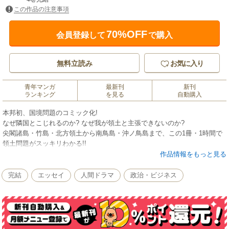
この作品の注意事項
70%OFF
会員登録して
で購入
無料立読み
お気に入り
青年マンガ
最新刊
新刊
ランキング
を見る
自動購入
本邦初、国境問題のコミック化!
なぜ隣国とこじれるのか? なぜ我が領土と主張できないのか?
尖閣諸島・竹島・北方領土から南鳥島・沖ノ鳥島まで、この1冊・1時間で
領土問題がスッキリわかる!!
日本の国境の島々を唯一全島制覇したカメラマン・ヤマコーさんこと山本
作品情報をもっと見る
皓一がそれぞれの島の本当の歴史、緊急課題を楽しく詳しくわかりやすく
マンガで解説。
完結
エッセイ
人間ドラマ
政治・ビジネス
「右」でも「左」でもない、今そこにある領土問題の話をしよう!