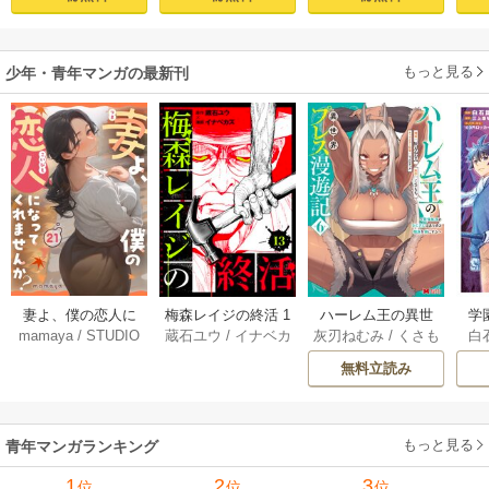
んはあらゆる種族
ちこぼれクラスに
喪
を嫁にする～（コ
入学。そして、
ミック） 1巻
（コミック） ： 1
もっと見る
少年・青年マンガの最新刊
妻よ、僕の恋人に
梅森レイジの終活 1
ハーレム王の異世
学
mamaya
/
STUDIO
蔵石ユウ
/
イナベカ
灰刃ねむみ
/
くさも
白
なってくれません
3巻
界プレス漫遊記 ～
アッ
ZOON
ズ
/
STUDIO ZOON
ち
か？ 21巻
最強無双のおじさ
0
無料立読み
んはあらゆる種族
ち
を嫁にする～（コ
ミック） 6巻
（
もっと見る
青年マンガランキング
1
2
3
位
位
位