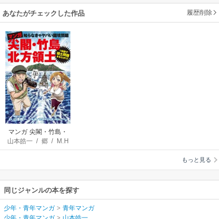
履歴削除
あなたがチェックした作品
マンガ 尖閣・竹島・
山本皓一
/
郷
/
M.H
北方領土【分冊版】
ATSUKARI
もっと見る
同じジャンルの本を探す
少年・青年マンガ
>
青年マンガ
少年・青年マンガ
>
山本皓一