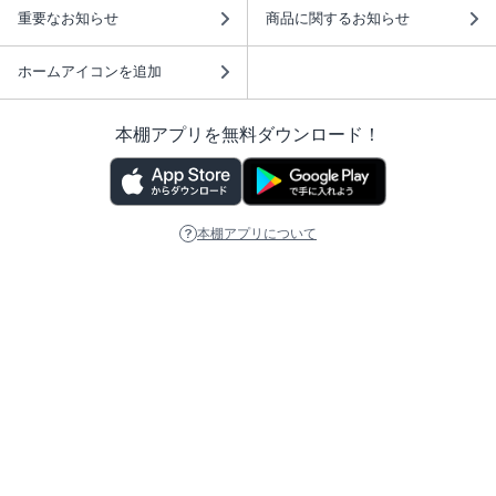
重要なお知らせ
商品に関するお知らせ
ホームアイコンを追加
本棚アプリを無料ダウンロード！
本棚アプリについて
このサイトについて
推奨環境
利用規約
ISBN検索
プライバシーポリシー
情報セキュリティーポリシー
特定商取引法に基づく表示
安心してお使いいただくために
ABJマークは、この電子書店・電子書籍配信サービスが、 著作権者からコンテ
ンツ使用許諾を得た正規版配信サービスであることを示す登録商標（登録番号
第6091713号）です。 詳しくは［ABJマーク］または［電子出版制作・流通協
議会］で検索してください。
(C)NTTソルマーレ