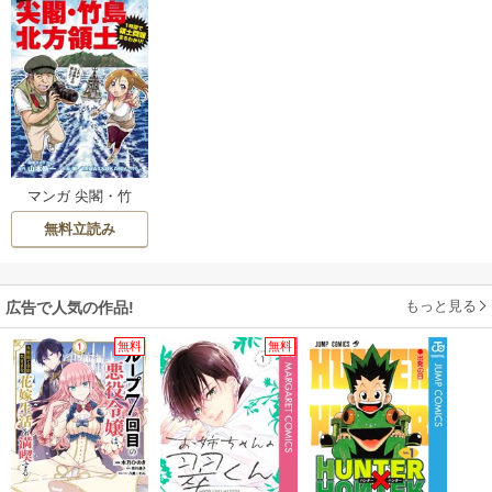
マンガ 尖閣・竹
島・北方領土
無料立読み
もっと見る
広告で人気の作品!
無料
無料