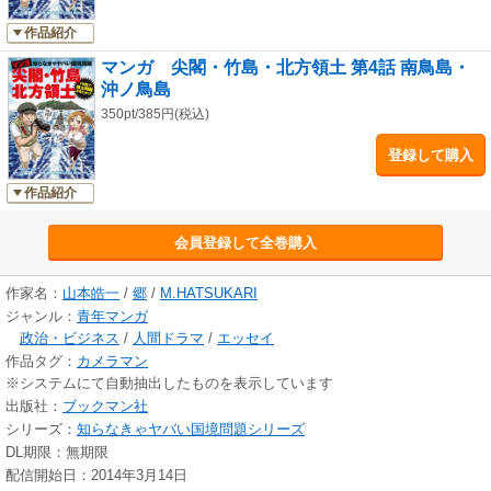
作品紹介
マンガ 尖閣・竹島・北方領土 第4話 南鳥島・
沖ノ鳥島
350pt/385円(税込)
登録して購入
作品紹介
会員登録して全巻購入
作家名：
山本皓一
/
郷
/
M.HATSUKARI
ジャンル：
青年マンガ
政治・ビジネス
/
人間ドラマ
/
エッセイ
作品タグ：
カメラマン
※システムにて自動抽出したものを表示しています
出版社：
ブックマン社
シリーズ：
知らなきゃヤバい国境問題シリーズ
DL期限：無期限
配信開始日：2014年3月14日