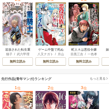
追放された転生重
ゲーム中盤で死ぬ
町人Ａは悪役令嬢
猫子
/
武六甲理
八又ナガト
/
月山
目黒三吉
/
一色孝
騎士はゲーム知識
悪役貴族に転生し
をどうしても救い
衣
/
じゃいあん
可也
太郎
/
Parum
で無双する
たので、外れスキ
たい ～どぶと空
無料立読み
無料立読み
無料立読み
ル【テイム】を駆
と氷の姫君～
使して最強を目指
してみた
もっと見る
先行作品(青年マンガ)ランキング
1
2
3
位
位
位