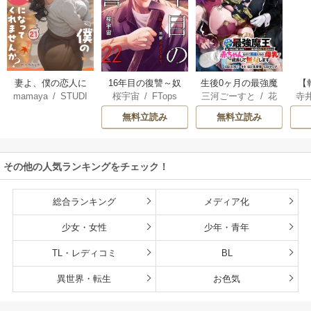
妻よ、僕の恋人に
16年目の復讐～奴
生後0ヶ月の最強魔
【
mamaya
/
STUDI
桜宇宙
/
FTops
三河ごーすと
/
花
寺
なってくれません
らを地獄に送るま
王 食べるだけ強
解
O ZOON
房雪
/
マップ
か？
で
くなるチート能力
無料立読み
無料立読み
持ち転生者だけど
赤ちゃんなので英
雄たちの母乳で成
その他の人気ランキングをチェック！
長して無双します
総合ランキング
メディア化
少女・女性
少年・青年
TL・レディコミ
BL
異世界・転生
お色気