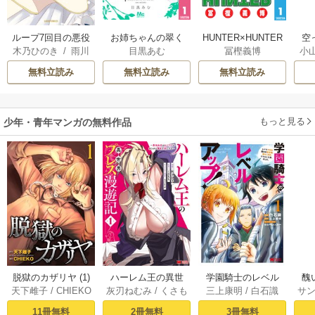
ループ7回目の悪役
お姉ちゃんの翠く
HUNTER×HUNTER
空
木乃ひのき
/
雨川
目黒あむ
冨樫義博
小
令嬢は、元敵国で
ん
モノクロ版
透子
/
八美☆わん
自由気ままな花嫁
が
無料立読み
無料立読み
無料立読み
生活を満喫する
陛
もっと見る
少年・青年マンガの無料作品
脱獄のカザリヤ (1)
ハーレム王の異世
学園騎士のレベル
醜
天下雌子
/
CHIEKO
灰刃ねむみ
/
くさも
三上康明
/
白石識
サ
界プレス漫遊記 ～
アップ！レベル100
同
ち
最強無双のおじさ
0超えの転生者、落
皇
11冊無料
2冊無料
3冊無料