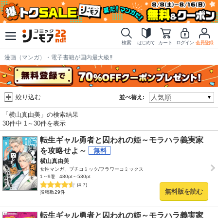
検索
はじめて
カート
ログイン
会員登録
漫画（マンガ）・電子書籍が国内最大級!!
絞り込む
並べ替え:
「横山真由美」の検索結果
30件中 1～30件を表示
転生ギャル勇者と囚われの姫～モラハラ義実家
を攻略せよ～
横山真由美
女性マンガ、プチコミック/フラワーコミックス
1～9巻
480pt～530pt
(4.7)
無料版を読む
投稿数29件
転生ギャル勇者と囚われの姫～モラハラ義実家