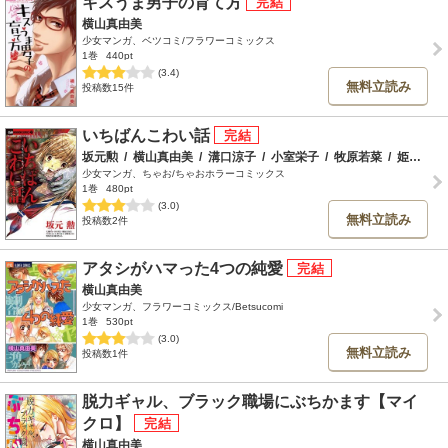
キスうま男子の育て方
横山真由美
少女マンガ、ベツコミ/フラワーコミックス
1巻
440pt
(3.4)
無料立読み
投稿数15件
いちばんこわい話
坂元勲
/
横山真由美
/
溝口涼子
/
小室栄子
/
牧原若菜
/
姫川きらら
少女マンガ、ちゃお/ちゃおホラーコミックス
1巻
480pt
(3.0)
無料立読み
投稿数2件
アタシがハマった4つの純愛
横山真由美
少女マンガ、フラワーコミックス/Betsucomi
1巻
530pt
(3.0)
無料立読み
投稿数1件
脱力ギャル、ブラック職場にぶちかます【マイ
クロ】
横山真由美