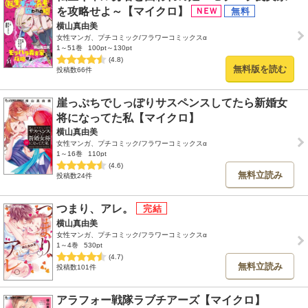
を攻略せよ～【マイクロ】
横山真由美
女性マンガ、プチコミック/フラワーコミックスα
1～51巻
100pt～130pt
(4.8)
無料版を読む
投稿数66件
崖っぷちでしっぽりサスペンスしてたら新婚女
将になってた私【マイクロ】
横山真由美
女性マンガ、プチコミック/フラワーコミックスα
1～16巻
110pt
(4.6)
無料立読み
投稿数24件
つまり、アレ。
横山真由美
女性マンガ、プチコミック/フラワーコミックスα
1～4巻
530pt
(4.7)
無料立読み
投稿数101件
アラフォー戦隊ラブチアーズ【マイクロ】