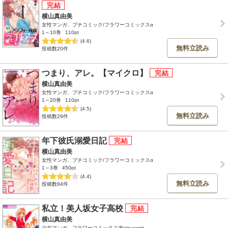
横山真由美
女性マンガ、プチコミック/フラワーコミックスα
1～10巻
110pt
(4.6)
無料立読み
投稿数20件
つまり、アレ。【マイクロ】
横山真由美
女性マンガ、プチコミック/フラワーコミックスα
1～20巻
110pt
(4.5)
無料立読み
投稿数29件
年下彼氏溺愛日記
横山真由美
女性マンガ、プチコミック/フラワーコミックスα
1～3巻
450pt
(4.4)
無料立読み
投稿数84件
私立！美人坂女子高校
横山真由美
少女マンガ、フラワーコミックス/Betsucomi