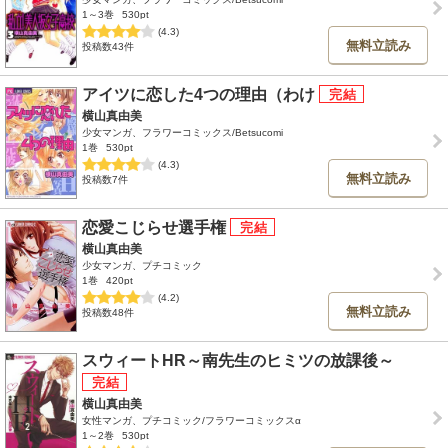
1～3巻
530pt
(4.3)
無料立読み
投稿数43件
アイツに恋した4つの理由（わけ
横山真由美
少女マンガ、フラワーコミックス/Betsucomi
1巻
530pt
(4.3)
無料立読み
投稿数7件
恋愛こじらせ選手権
横山真由美
少女マンガ、プチコミック
1巻
420pt
(4.2)
無料立読み
投稿数48件
スウィートHR～南先生のヒミツの放課後～
横山真由美
女性マンガ、プチコミック/フラワーコミックスα
1～2巻
530pt