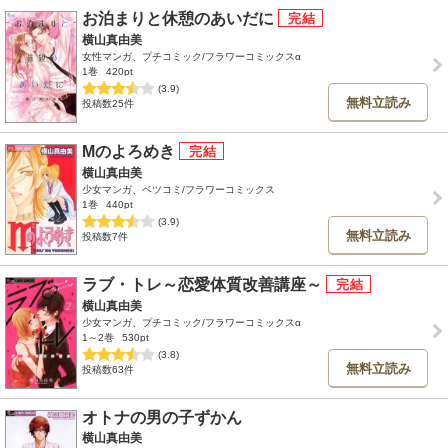
お泊まりと休憩のあいだに
横山真由美
女性マンガ、プチコミック/フラワーコミックスα
1巻
420pt
(3.9)
無料立読み
投稿数25件
Mのよろめき
横山真由美
少女マンガ、ベツコミ/フラワーコミックス
1巻
440pt
(3.9)
無料立読み
投稿数7件
ラブ・トレ～恋愛体質改善講座～
横山真由美
少女マンガ、プチコミック/フラワーコミックスα
1～2巻
530pt
(3.8)
無料立読み
投稿数63件
オトナの男の子ずかん
横山真由美