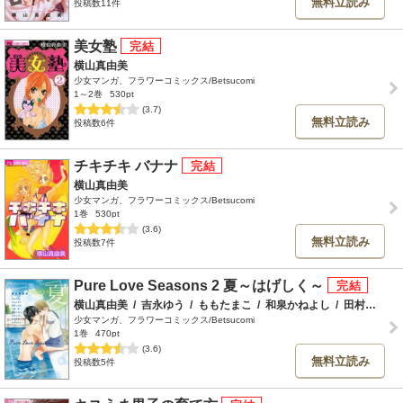
無料立読み
投稿数11件
美女塾
横山真由美
少女マンガ、フラワーコミックス/Betsucomi
1～2巻
530pt
(3.7)
無料立読み
投稿数6件
チキチキ バナナ
横山真由美
少女マンガ、フラワーコミックス/Betsucomi
1巻
530pt
(3.6)
無料立読み
投稿数7件
Pure Love Seasons 2 夏～はげしく～
横山真由美
/
吉永ゆう
/
ももたまこ
/
和泉かねよし
/
田村ことゆ
少女マンガ、フラワーコミックス/Betsucomi
1巻
470pt
(3.6)
無料立読み
投稿数5件