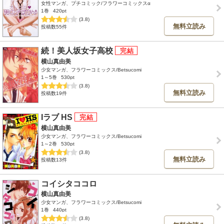
女性マンガ、プチコミック/フラワーコミックスα
1巻
420pt
(3.8)
無料立読み
投稿数55件
続！美人坂女子高校
横山真由美
少女マンガ、フラワーコミックス/Betsucomi
1～5巻
530pt
(3.8)
無料立読み
投稿数19件
Iラブ HS
横山真由美
少女マンガ、フラワーコミックス/Betsucomi
1～2巻
530pt
(3.8)
無料立読み
投稿数13件
コイシタココロ
横山真由美
少女マンガ、フラワーコミックス/Betsucomi
1巻
440pt
(3.8)