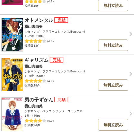
(4.2)
無料立読み
投稿数46件
オトメンタル
横山真由美
少女マンガ、フラワーコミックス/Betsucomi
1～2巻
530pt
(4.0)
無料立読み
投稿数33件
ギャリズム
横山真由美
少女マンガ、フラワーコミックス/Betsucomi
1～6巻
530pt
(4.0)
無料立読み
投稿数28件
男の子ずかん
横山真由美
少女マンガ、ベツコミ/フラワーコミックス
1巻
440pt
(4.0)
無料立読み
投稿数24件