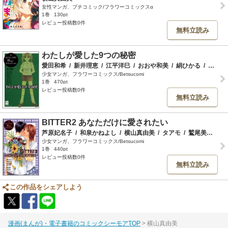
女性マンガ、プチコミック/フラワーコミックスα
1巻
130pt
レビュー投稿数0件
無料立読み
わたしが愛した9つの秘密
愛田和希
/
新井理恵
/
江平洋巳
/
おおや和美
/
絹ひかる
/
西条うた子
少女マンガ、フラワーコミックス/Betsucomi
1巻
470pt
レビュー投稿数0件
無料立読み
BITTER2 あなただけに愛されたい
芦原妃名子
/
和泉かねよし
/
横山真由美
/
タアモ
/
鷲尾美枝
/
尾
少女マンガ、フラワーコミックス/Betsucomi
1巻
440pt
レビュー投稿数0件
無料立読み
この作品をシェアしよう
漫画(まんが)・電子書籍のコミックシーモアTOP
横山真由美