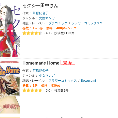
セクシー田中さん
作家：
芦原妃名子
ジャンル：
女性マンガ
雑誌・レーベル：
プチコミック
/
フラワーコミックスα
巻数：
1～8巻
価格： 480pt～530pt
（4.7） 投稿数1123件
Homemade Home
作家：
芦原妃名子
ジャンル：
少女マンガ
雑誌・レーベル：
フラワーコミックス
/
Betsucomi
巻数：
1巻
価格： 530pt
（5.0） 投稿数1件