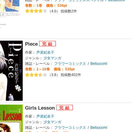
巻数：
1巻
価格： 530pt
（4.0） 投稿数2件
Piece
作家：
芦原妃名子
ジャンル：
少女マンガ
雑誌・レーベル：
フラワーコミックス
/
Betsucomi
巻数：
1～10巻
価格： 530pt
（3.8） 投稿数402件
Girls Lesson
作家：
芦原妃名子
ジャンル：
少女マンガ
雑誌・レーベル：
フラワーコミックス
/
Betsucomi