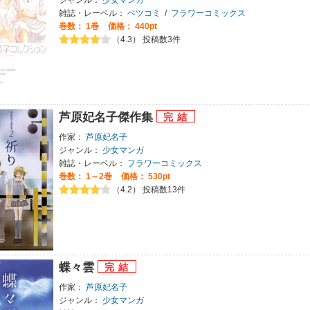
雑誌・レーベル：
ベツコミ
/
フラワーコミックス
巻数：
1巻
価格： 440pt
（4.3） 投稿数3件
芦原妃名子傑作集
作家：
芦原妃名子
ジャンル：
少女マンガ
雑誌・レーベル：
フラワーコミックス
巻数：
1～2巻
価格： 530pt
（4.2） 投稿数13件
蝶々雲
作家：
芦原妃名子
ジャンル：
少女マンガ