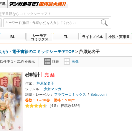
ア島
電子書籍ならコミックシーモア！
シーモア
BL
TL
ライトノベル
小説・実用書
コミックス
んが)・電子書籍のコミックシーモアTOP
>
芦原妃名子
1件中 1～21件を表示
詳細
画像
砂時計
作家：
芦原妃名子
ジャンル：
少女マンガ
雑誌・レーベル：
フラワーコミックス
/
Betsucomi
巻数：
1～10巻
価格： 530pt
（4.5） 投稿数435件