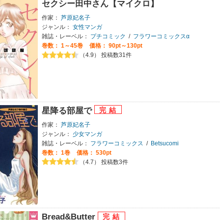
セクシー田中さん【マイクロ】
作家：
芦原妃名子
ジャンル：
女性マンガ
雑誌・レーベル：
プチコミック
/
フラワーコミックスα
巻数：
1～45巻
価格： 90pt～130pt
（4.9） 投稿数31件
星降る部屋で
作家：
芦原妃名子
ジャンル：
少女マンガ
雑誌・レーベル：
フラワーコミックス
/
Betsucomi
巻数：
1巻
価格： 530pt
（4.7） 投稿数3件
Bread&Butter