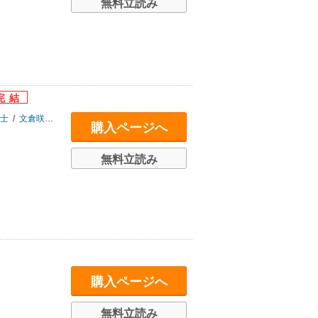
無料立読み
士
/
文倉咲
/
椎葉ナナ
/
関なつみ
購入ページへ
無料立読み
購入ページへ
無料立読み