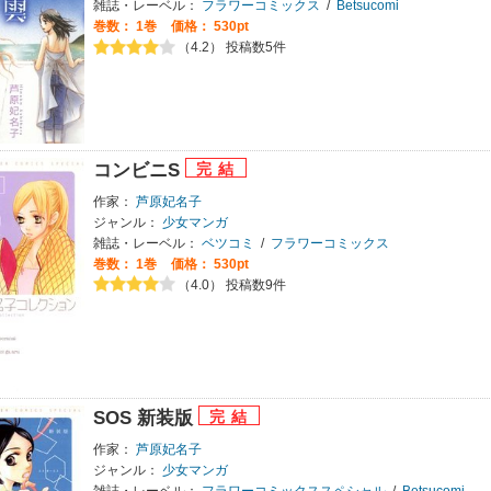
雑誌・レーベル：
フラワーコミックス
/
Betsucomi
巻数：
1巻
価格： 530pt
（4.2） 投稿数5件
コンビニS
作家：
芦原妃名子
ジャンル：
少女マンガ
雑誌・レーベル：
ベツコミ
/
フラワーコミックス
巻数：
1巻
価格： 530pt
（4.0） 投稿数9件
SOS 新装版
作家：
芦原妃名子
ジャンル：
少女マンガ
雑誌・レーベル：
フラワーコミックススペシャル
/
Betsucomi