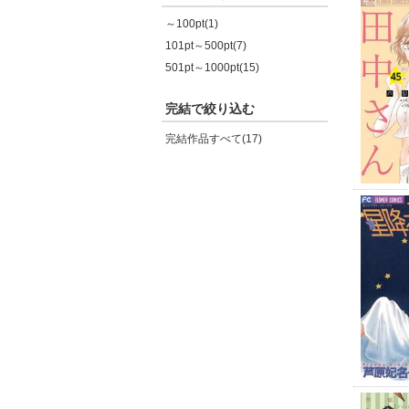
～100pt(1)
101pt～500pt(7)
501pt～1000pt(15)
完結で絞り込む
完結作品すべて(17)