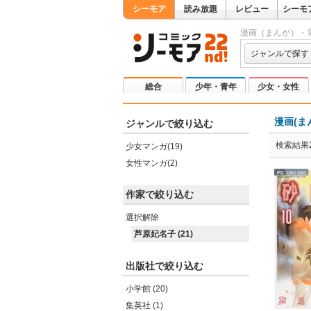
シーモア
読み放題
レビュー
シーモ
漫画（まんが）・
ジャンルで探す
総合
少年・青年
少女・女性
漫画(ま
ジャンルで絞り込む
検索結果2
少女マンガ(19)
女性マンガ(2)
作家で絞り込む
選択解除
芦原妃名子 (21)
出版社で絞り込む
小学館 (20)
集英社 (1)