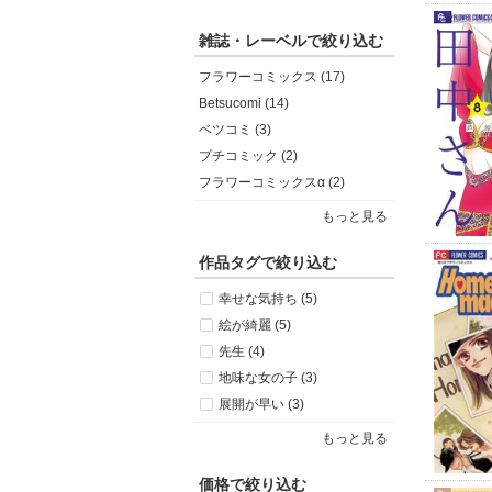
雑誌・レーベルで絞り込む
フラワーコミックス (17)
Betsucomi (14)
ベツコミ (3)
プチコミック (2)
フラワーコミックスα (2)
もっと見る
作品タグで絞り込む
幸せな気持ち (5)
絵が綺麗 (5)
先生 (4)
地味な女の子 (3)
展開が早い (3)
もっと見る
価格で絞り込む