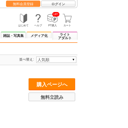
無料会員登録
ログイン
UP!
はじめて
ヘルプ
PT購入
カート
ライト
雑誌・写真集
メディア化
アダルト
並べ替え:
購入ページへ
無料立読み