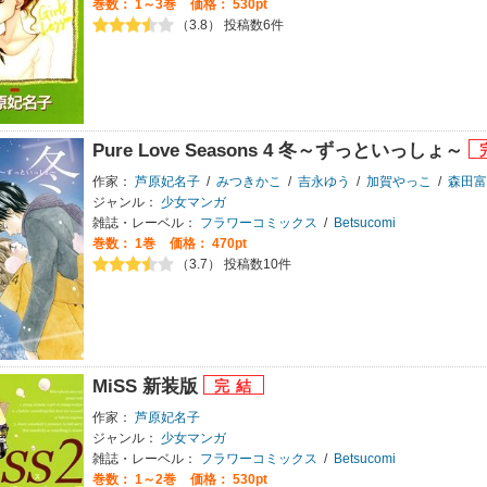
巻数：
1～3巻
価格： 530pt
（3.8） 投稿数6件
Pure Love Seasons 4 冬～ずっといっしょ～
作家：
芦原妃名子
/
みつきかこ
/
吉永ゆう
/
加賀やっこ
/
森田富
ジャンル：
少女マンガ
雑誌・レーベル：
フラワーコミックス
/
Betsucomi
巻数：
1巻
価格： 470pt
（3.7） 投稿数10件
MiSS 新装版
作家：
芦原妃名子
ジャンル：
少女マンガ
雑誌・レーベル：
フラワーコミックス
/
Betsucomi
巻数：
1～2巻
価格： 530pt